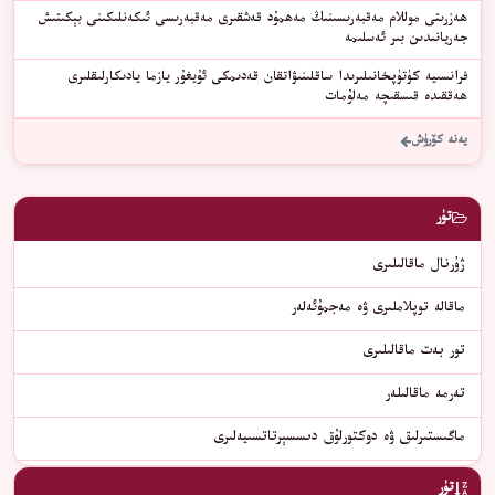
ھەزرىتى موللام مەقبەرىسىنىڭ مەھمۇد قەشقىرى مەقبەرىسى ئىكەنلىكىنى بېكىتىش
جەريانىدىن بىر ئەسلىمە
فرانسىيە كۈتۈپخانىلىرىدا ساقلىنىۋاتقان قەدىمكى ئۇيغۇر يازما يادىكارلىقلىرى
ھەققىدە قىسقىچە مەلۇمات
يەنە كۆرۈش
تۈر
ژۇرنال ماقالىلىرى
ماقالە توپلاملىرى ۋە مەجمۇئەلەر
تور بەت ماقالىلىرى
تەرمە ماقالىلەر
ماگىستىرلىق ۋە دوكتورلۇق دىسسېرتاتسىيەلىرى
تۈر