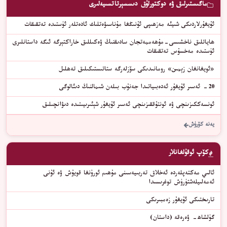
ماگىستىرلىق ۋە دوكتورلۇق دىسسېرتاتسىيەلىرى
ئۇيغۇرلاردىكى شىيئە مەزھىپى ئۇنىڭغا مۇناسىۋەتلىك ئادەتلەر ئۈستىدە تەتقىقات
ھاياتلىق ناخشىسى-مۇھەممەتجان سادىقنىڭ ۋەكىللىق خاراكتېرگە ئىگە داستانلىرى
ئۈستىدە مەخسۇس تەتقىقات
«ئويغانغان زېمىن» رومانىدىكى سۆزلەرگە ستاتىستىكىلىق تەھلىل
20- ئەسىر ئۇيغۇر ئەدەبىياتىدا جەنۇب بىلەن شىمالنىڭ دىئالوگى
ئونسەككىزىنچى ۋە ئونتۇققىزىنچى ئەسىر ئۇيغۇر شېئىرىيىتىدە دىۋانچىلىق
يەنە كۆرۈش
كۆپ ئوقۇلغانلار
ئالىي مەكتەپلەردە ئەخلاق تەربىيەسىنى مۇھىم ئورۇنغا قويۇش ۋە ئۇنى
ئەمەلىيلەشتۈرۈش توغرىسىدا
ﺗﺎﺭﯨﺨﺘﯩﻜﻰ ﺋﯘﻳﻐﯘﺭ ﺯﻩﻣﺒﯩﺮﯨﻜﻰ
گۈلشاھ- ۋەرەقە (داستان)