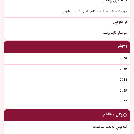
ئابابەكرى رەجەپ
مۇنىردىن شەمسىدىن، ئابدۇۋەلى كېرەم غولبۇيى
لو شاۋۋېن
مۇختار ئابدۇرىھىم
يىلى
2026
2025
2024
2023
2022
يېڭى ماقالىلەر
ئەدەبىي تەنقىد ھەققىدە