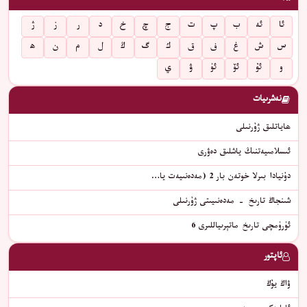
ئا
ئە
ب
پ
ت
ج
چ
خ
د
ر
ز
ژ
س
ش
غ
ف
ق
ك
گ
ڭ
ل
م
ن
ھ
و
ئۇ
ئۆ
ئۈ
ۋ
ي
نەشرىيات
ھاياتلىق ژۇرنىلى
ئىسلامىيەتنىڭ ياشلىق دەۋرى
دۇنيادا بىرلا خوتەن بار 2 (مەدەنىيەت يا…
شىنجاڭ تارىخ - مەدەنىيىتى ژۇرنىلى
ئۈرۈمچى تارىخ ماتېرىياللىرى 6
ئاپتور
ۋاڭ يۇڭ