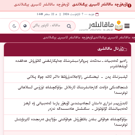
ئۇيغۇرچە ماقالىلەر ئامبىرى يېڭىلاندى
ئۇيغۇرچە ماقالىلەر ئامبىرى يېڭىلاندى
جۈمە — 7 ئاۋغۇست 2026 | ھ 22 سەفەر 1448
ە ماقالىلەر ئامبىرى يېڭىلاندى
ئۇيغۇرچە ماقالىلەر ئامبىرى يېڭىلاندى
ژۇرنال ماقالىلىرى
رادىيو ئەدەبىيات-سەنئەت پىروگراممىلىرىنىڭ جەلپكارلىقىنى ئاشۇرۇش ھەققىدە
ئويلىغانلىرىم
ئېلىمىزنىڭ پەن - تېخنىكىنى راۋاجلاندۇرۇشقا دائىر ئالتە چوڭ پىلانى
شىنجاڭدىكى دۆلەت كارخانىلىرىنىڭ ئارىلاش مۈلۈكچىلىك تۈزۈمى ئىسلاھاتى
توغرىسىدا
ئابدۇرېھىم نىزارى داستان ئىجادىيىتىدىن ئۇيغۇر يازما ئەدەبىياتى ۋە ئېغىز
ئەدەبىياتىنىڭ ئۆتۈشۈش- سىڭىشىش ھادىسىسەگە نەزەر
مۈلۈكچىلىك ھوقۇقى بىلەن باشقۇرۇش ھوقۇقىنى مۇۋاپىق دەرىجىدە ئايرىۋېتىش
توغرىسىدا