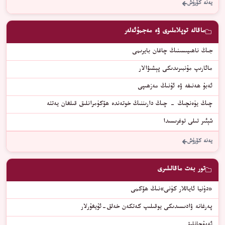
يەنە كۆرۈش
ماقالە توپلاملىرى ۋە مەجمۇئەلەر
جىڭ ناھىيىسىنىڭ چاغان بايرىمى
مائارىپ مۇنبىرىدىكى پېشىۋالار
ئەبۇ ھەنىفە ۋە ئۇنىڭ مەزھىپى
چىڭ يۈەنچىڭ - چىڭ دارىننىڭ خوتەندە ھۆكۈمرانلىق قىلغان يەتتە
شېئىر تىلى توغرىسىدا
يەنە كۆرۈش
تور بەت ماقالىلىرى
«دۇنيا ئاياللار كۈنى»نىڭ ھۆكمى
پەرغانە ۋادىسىدىكى يوقىلىپ كەتكەن خەلق-ئۇيغۇرلار