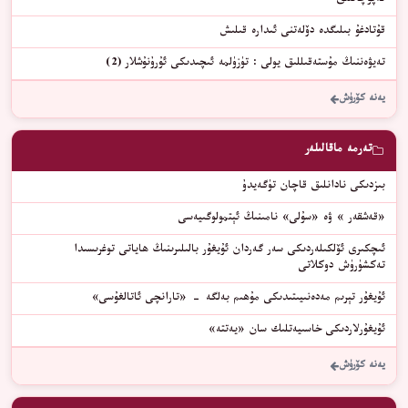
ئەپۇچانلىق
قۇتادغۇ بىلىگدە دۆلەتنى ئىدارە قىلىش
تەيۋەننىڭ مۇستەقىللىق يولى : تۈزۈلمە ئىچىدىكى ئۇرۇنۇشلار (2)
يەنە كۆرۈش
تەرمە ماقالىلەر
بىزدىكى نادانلىق قاچان تۈگەيدۇ
«قەشقەر » ۋە «سۇلى» نامىنىڭ ئېتمولوگىيەسى
ئىچكىرى ئۆلكىلەردىكى سەر گەردان ئۇيغۇر بالىلىرىنىڭ ھاياتى توغرىسىدا
تەكشۈرۈش دوكلاتى
ئۇيغۇر تېرىم مەدەنىيىتىدىكى مۇھىم بەلگە – «تارانچى ئاتالغۇسى»
ئۇيغۇرلاردىكى خاسىيەتلىك سان «يەتتە»
يەنە كۆرۈش