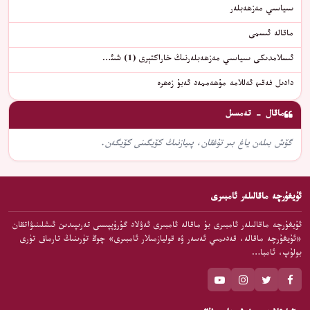
سىياسىي مەزھەبلەر
ماقالە ئىسمى
ئىسلامدىكى سىياسىي مەزھەبلەرنىڭ خاراكتېرى (1) شىئ…
دادىل فەقىھ ئەللامە مۇھەممەد ئەبۇ زەھرە
ماقال - تەمسىل
گۆش بىلەن ياغ بىر تۇغقان، پىيازنىڭ كۆيگىنى كۆيگەن.
ئۇيغۇرچە ماقالىلەر ئامبىرى
ئۇيغۇرچە ماقالىلەر ئامبىرى بۇ ماقالە ئامبىرى ئەۋلاد گۇرۇپپىسى تەرىپىدىن ئىشلىنىۋاتقان
«ئۇيغۇرچە ماقالە، قەدىمىي ئەسەر ۋە قوليازمىلار ئامبىرى» چوڭ تۈرىنىڭ تارماق تۈرى
بولۇپ، ئامبا…