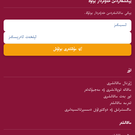
يېڭىلىقلاردىن خەۋەردار بولۇڭ
يېڭى ماقالىلەردىن خەۋەردار بولۇڭ.
مۇشتەرى بولۇش
تۈر
ژۇرنال ماقالىلىرى
ماقالە توپلاملىرى ۋە مەجمۇئەلەر
تور بەت ماقالىلىرى
تەرمە ماقالىلەر
ماگىستىرلىق ۋە دوكتورلۇق دىسسېرتاتسىيەلىرى
ماقالىلەر