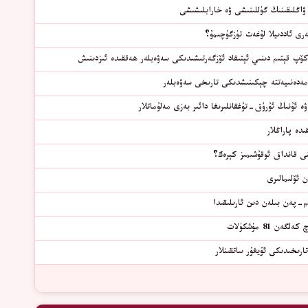
ۋاڭلىقىنىڭ گۈللىنىشى ۋە خارابلىشىشى
رى ئاددىيلا لۇغەت تۈزگۈچىمۇ؟
كۆپ قېتىم دىنىي ئېتىقاد ئۆزگەرتىشىدىكى سەۋەبلەر ھەققىدە ئىزدىنىش
مەدەنىيەتتە چېكىنىشدىكى تارىخى سەۋەبلەر
ىڭ ئۇرۇق-تۇغقانلىرىغا دائىر بەزى مەلۇماتلار
دە پاراڭلار
ى قانداق ئوقۇشىمىز كېرەك؟
 ئۆلىمالىرى
م-پەن بىلەن دىن ئارىلىقىدا
ەن 81 مۈشكۈلات
تارىخىدىكى ئۇيغۇر ساتقىنلار