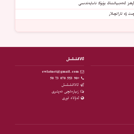
ېغىز ئەدەبىياتىنىڭ بۈيۈك نامايەندىسى
ت ۋە تارانچىلار
ئالاقىلىشىش
ewlatnet@gmail.com
+90 553 070 73 50
ئالاقىلىشىش
زىيارەتچى دەپتىرى
ئەۋلاد تورى