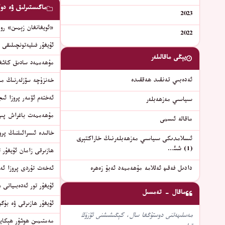
ماگىستىرلىق ۋە دو
2023
«ئويغانغان زېمىن» روم
2022
ئۇيغۇر فىليەتونچىلىقى 
يېڭى ماقالىلەر
مۇھەممەد سادىق كاشغە
ئەدەبىي تەنقىد ھەققىدە
خەنزۇچە سۆزلەرنىڭ مەنىسى ۋە ئۇنى ئۇيغ
ئەختەم ئۆمەر پروزا ئى
سىياسىي مەزھەبلەر
مۇھەممەت باغراش پىرو
ماقالە ئىسمى
خالىدە ئىسرائىلنىڭ پرو
ئىسلامدىكى سىياسىي مەزھەبلەرنىڭ خاراكتېرى
(1) شىئ…
ھازىرقى زامان ئۇيغۇر 
دادىل فەقىھ ئەللامە مۇھەممەد ئەبۇ زەھرە
ئەخەت تۇردى پروزا ئەس
ئۇيغۇر تور ئەدەبىياتى
ماقال - تەمسىل
ئۇيغۇر ھازىرقى ۋە بۈگۈ
مەسلىھەتنى دوستۇڭغا سال، كېڭىشىشنى ئۆزۈڭ
مەمتىمىن ھوشۇر ھېكايى