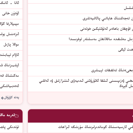
ئاتا – ئانىڭى
تلىشىش
ئۈدۈن خانى -
 تەجەللىنىڭ ھاياتىي پائالىيەتلىرى
مېيىپلارغا كۆ
ر قۇچقان باھادىر ئەنۇشتېكىن خوتەنى
ئىزدىنىش يولى
انغان مەسىلىلەر توغرىسىدا
موللا پازىل
ۇھىت ئېڭى
ئاۋام تېبابىت
ئېلىمىزنىڭ ش
رىخى»نىڭ تەتقىقات تېمىلىرى
مەكىتنىڭ قەد
ىي ۋەزىپىسىنى ئىشقا ئاشۇرۇشنى ئىدىيەۋى ئىنتىزارلىق ۋە ئەقلىي
ىش كېرەك
ئەدەبىياتتىكى
يەنە كۆرۈش
تەرمە ماقال
ىي ئارمىيەسىنىڭ كوماندىرلىرىنىڭ سۈرىتىگە ئىزاھات
تۈندىكى پاجى