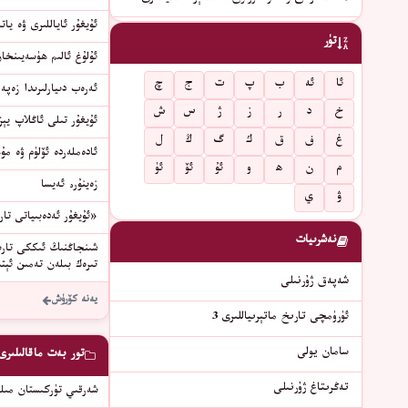
ئۇيغۇر ئاياللىرى ۋە يا
تۈر
ئۇلۇغ ئالىم ھۈسەيىنخان
ئا
ئە
ب
پ
ت
ج
چ
ئەرەب دىيارلىرىدا زەپە
خ
د
ر
ز
ژ
س
ش
ئۇيغۇر تىلى ئاڭلاپ يېزىش مەشىقىدە ساقل
غ
ف
ق
ك
گ
ڭ
ل
ئادەملەردە ئۆلۈم ۋە م
م
ن
ھ
و
ئۇ
ئۆ
ئۈ
زەينۇره ئەيسا
ۋ
ي
«ئۇيغۇر ئەدەبىياتى تا
نەشرىيات
شىنجاڭنىڭ ئىككى تارىخ
تىرەك بىلەن تەمىن ئېت
شەپەق ژۇرنىلى
يەنە كۆرۈش
ئۈرۈمچى تارىخ ماتېرىياللىرى 3
سامان يولى
تور بەت ماقالىلىرى
تەڭرىتاغ ژۇرنىلى
شەرقىي تۈركىستان مىلل