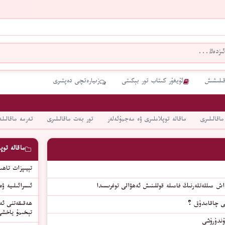
قىلىشىش
ئۇيغۇر كىتاب تور بېكىتى
زىيارەتچى دەپتىرى
ماقالىلىرى
ماقالە توپلاملىرى ۋە مەجمۇئەلەر
تور بەت ماقالىلىرى
تەرمە ماقالىلە
ماقالە توپ
تېيىپزات تاھى
داش مىللەتلەرنىڭ فامىلە قوللىنىش ئەھۋالى توغرىسىدا
ئىسرائىلىيە ۋ
نى چاقامدۇق ؟
ھەقىقەتنى ئەم
تېخىمۇ ياخشى
ۇندۇرۇشى