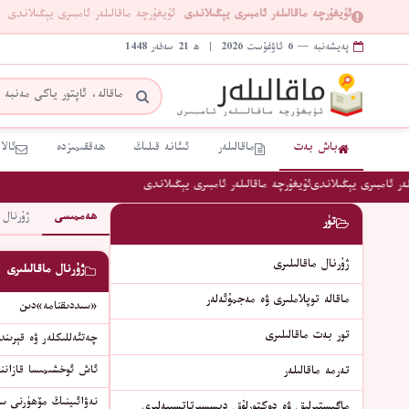
ئۇيغۇرچە ماقالىلەر ئامبىرى يېڭىلاندى
ئۇيغۇرچە ماقالىلەر ئامبىرى يېڭىلاندى
پەيشەنبە — 6 ئاۋغۇست 2026 | ھ 21 سەفەر 1448
باش بەت
ماقالىلەر
ئىئانە قىلىڭ
ھەققىمىزدە
ئالا
ر ئامبىرى يېڭىلاندى
ئۇيغۇرچە ماقالىلەر ئامبىرى يېڭىلاندى
ھەممىسى
ژۇرنال 
تۈر
ژۇرنال ماقالىلىرى
ژۇرنال ماقالىلىرى
ماقالە توپلاملىرى ۋە مەجمۇئەلەر
«سىددىقنامە»دىن
تور بەت ماقالىلىرى
چەتئەللىكلەر ۋە قېرىن
تەرمە ماقالىلەر
ئاش ئوخشىمىسا قازان
نەۋائىينىڭ مۆھۈرنى س
ماگىستىرلىق ۋە دوكتورلۇق دىسسېرتاتسىيەلىرى