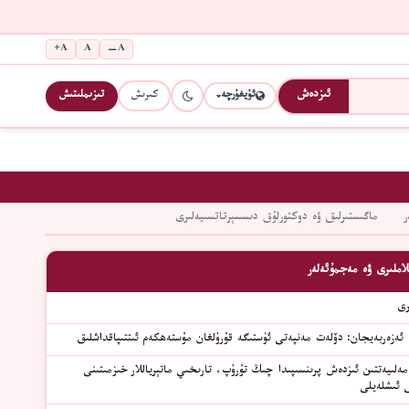
A+
A
A−
كىرىش
تىزىملىتىش
ئىزدەش
ئۇيغۇرچە
ر
ماگىستىرلىق ۋە دوكتورلۇق دىسسېرتاتسىيەلىرى
لاملىرى ۋە مەجمۇئەلەر
رى
ە ئەزەربەيجان: دۆلەت مەنپەتى ئۈستىگە قۇرۇلغان مۇستەھكەم ئىتتىپاقداشلىق
ەلىيەتتىن ئىزدەش پرىنسىپىدا چىڭ تۇرۇپ، تارىخىي ماتېرياللار خىزمىتىنى
 ئىشلەيلى