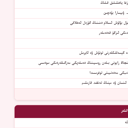
زغا ياخشىلىق قىلىڭ
 ۋىيسارا بۇدچىن
ڭۈل بۆلۈش ئىسلام دىنىنىڭ گۈزەل ئەخلاقى
دىكى ئىزگۈ قەدەملەر
ىدە كېسەللىكلەرنى تونۇش ۋە ئايرىش
ىنجاڭ رايونى بىلەن روسىيىنىڭ دەسلەپكى مەزگىللەردىكى سودىسى
ىمكى مەدەنىيىتى توغرىسىدا
 ئىنسان ۋە مېنىڭ تەنقىد قارىشىم
ىلەر
ئە