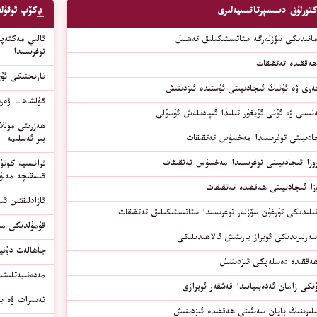
كتورلۇق دىسسېرتاتسىيەلىرى
كۆپ ئوقۇلغ
انىدىكى سۆزلەرگە ستاتىستىكىلىق تەھلىل
ئالىي مەكتەپل
توغرىسىدا
ھەققىدە تەتقىقات
ﺗﺎﺭﯨﺨﺘﯩﻜﻰ ﺋﯘﻳ
رى ۋە ئۇنىڭ ئىجادىيىتى ئۈستىدە ئىزدىنىش
گۈلشاھ- ۋەرە
ۇر تىلىدا ئىپادىلەش ئۇسۇلى
ھەزرىتى مولل
جادىيىتى توغرىسىدا مەخسۇس تەتقىقات
بىر ئەسلىمە
زا ئىجادىيىتى توغرىسىدا مەخسۇس تەتقىقات
فرانسىيە كۈتۈ
قىسقىچە مەلۇ
زا ئىجادىيىتى ھەققىدە تەتقىقات
ئازادلىقتىن ئ
تىلىدىكى تۇرغۇن سۆزلەر توغرىسىدا ستاتىستىكىلىق تەتقىقات
قۇمۇلدىكى مەد
ەرلىرىدىكى ئوبراز يارىتىش ئالاھىدىلىكى
جاھالەت دۇنيا
 ھەققىدە دەسلەپكى ئىزدىنىش
مەدەنىيەتلىشى
نكى زامان ئەدەبىياتىدا قەشقەر ئوبرازى
تەسىرات ۋە ب
لىرىنىڭ بايان سەنئىتى ھەققىدە ئىزدىنىش