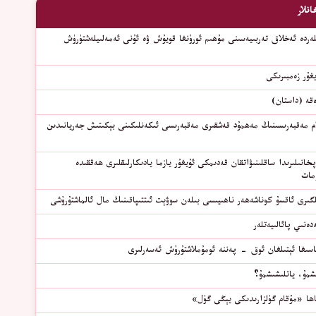
انلار
ەردە ئەخلاق تەربىيەسىنى مۇھىم ئورۇنغا قويۇش ۋە ئۇنى ئەمەلىيلەشتۈرۈش
ﻐﯘﺭ ﺯﻩﻣﺒﯩﺮﯨﻜﻰ
قە (داستان)
ام مەقبەرىسىنىڭ مەھمۇد قەشقىرى مەقبەرىسى ئىكەنلىكىنى بېكىتىش جەريانىدىن
پخانىلىرىدا ساقلىنىۋاتقان قەدىمكى ئۇيغۇر يازما يادىكارلىقلىرى ھەققىدە
مات
ىلگىرى ئاقسۇ كوناشەھەر ناھىيىسى بىلەن سوۋېت ئىتتىپاقىنىڭ مال ئالماشتۇرۇشى
ەنىي پائالىيەتلەر
سىغا ئېتىلغان ئوق - پەننە ئومۇملاشتۇرۇش ئەسەرلىرى
شمۇ، ياتلىشىشمۇ؟
اھا «مۇقام گۈلزارىدىكى يېڭى گۈل»