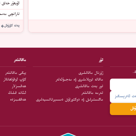
ئۇيغۇر خەلق ئ
تارانچى مەسچى
يەنە كۆرۈش
تۈر
ماقالىلەر
ڭ.
ژۇرنال ماقالىلىرى
يېڭى ماقالىلەر
ماقالە توپلاملىرى ۋە مەجمۇئەلەر
كۆپ ئوقۇلغانلار
تور بەت ماقالىلىرى
ھەقسىزلار
تەرمە ماقالىلەر
ئىئانە قىلىڭ
ماگىستىرلىق ۋە دوكتورلۇق دىسسېرتاتسىيەلىرى
ھەققىمىزدە