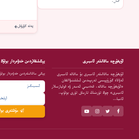
قىل.
يەنە كۆرۈش
ئۇيغۇرچە ماقالىلەر ئامبىرى
يېڭىلىقلاردىن خەۋەردار بولۇڭ
يېڭى ماقالىلەردىن خەۋەردار بولۇ
ئۇيغۇرچە ماقالىلەر ئامبىرى بۇ ماقالە ئامبىرى
ئەۋلاد گۇرۇپپىسى تەرىپىدىن ئىشلىنىۋاتقان
«ئۇيغۇرچە ماقالە، قەدىمىي ئەسەر ۋە قوليازمىلار
ئامبىرى» چوڭ تۈرىنىڭ تارماق تۈرى بولۇپ،
ئامبا…
مۇشتەرى بولۇش