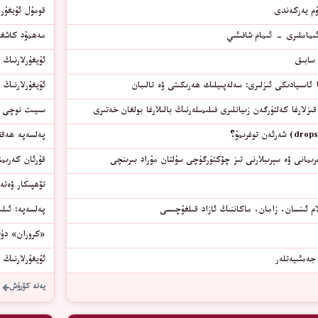
ۇم يەركەندى
قومۇل ئۇيغۇر 
ىماملىرى – ئىمام شافىئىي
مەھمۇد كاشغە
سابىق
ئۇيغۇرلارنىڭ 
 ئاسىيادىكى ئىزلىرى: سەلەپىيلىك ھەرىكىتى ۋە تالىبان
ئۇيغۇرلارنىڭ 
 قىزلارغا كەلتۈرگەن زىيانلىرى فىلىمىلەرنىڭ بالىلارغا بولغان خەتىرى
سىيىت نوچى ۋە ئۇن
پەلسەپە ھەققى
ىمانى ۋە سېرىبلارنى تىز چۆكتۈرگۈچى سۇلتان مۇراد بىرىنچى
قۇرئان كەرىمن
تۆھپىكار ۋەتەن
م ئىنسان، زامان، ماكاننىڭ ئازاد قىلغۇچىسى
پەلسەپە: ئىلى
«كروران» دۇچ كەلگ
جەمئىيەتلەر
ئۇيغۇرلارنىڭ 
يەنە كۆرۈش