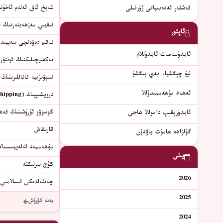
شەيخ ئاق ئەلەم ئاخۇن
قەشقەر ئەدەبىياتى ژۇرنىلى
فىقھىي مەزھەبلەرنىڭ ئ
ئاپتور
فەقىھ دەۋەتچى سەييىد 
ئابدۇسەمەت ئابدۇللام
تەكفىرچىلىكنىڭ ئوتتۇرا
ليۇ چېڭشيا، بەي بىڭشۇ
تىلېۋىزىيە قاناللىرىنىڭ
ئەھەد مۇھەممىدۇللا
دروپشىپپىڭ (dropshipping) شەرئەن توغرىمۇ؟
كوسوۋو ئۇرۇشىنىڭ قەھر
ئابدۇرېقىپ داموللا ھاجى
قارىقاش
گۈلزادە ھامۇت باۋدۇن
مۇھەممەد ئەلەيھىسسالا
يىلى
كۈچ بىرلىكتە
2026
چەتئەلدىكى ئىسلامىي 
2025
يەنە كۆرۈش
2024