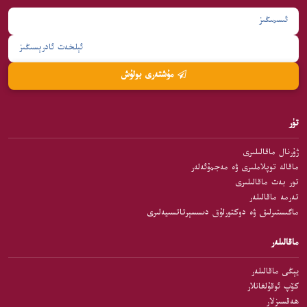
مۇشتەرى بولۇش
تۈر
ژۇرنال ماقالىلىرى
ماقالە توپلاملىرى ۋە مەجمۇئەلەر
تور بەت ماقالىلىرى
تەرمە ماقالىلەر
ماگىستىرلىق ۋە دوكتورلۇق دىسسېرتاتسىيەلىرى
ماقالىلەر
يېڭى ماقالىلەر
كۆپ ئوقۇلغانلار
ھەقسىزلار