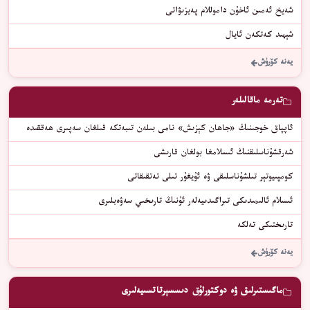
شەيخ ئەمىن ئاخۇن داموللام پەيزىۋاتى
شېھىد كەتكەن ئايال
يەنە كۆرۈش
تەرمە ماقالىلەر
ئاپپاق خوجىنىڭ «جاھان كېزىش» نامى بىلەن تىبەتكە قىلغان سەپىرى ھەققىدە
شەرقشۇناسلىقنىڭ ئىسلامغا بولغان قارىشى
كومپىيوتېر تىلشۇناسلىقى ۋە ئۇيغۇر تىلى تەتقىقاتى
ئىسلام ئالىمىدىكى تىراگىدىيەلەر ئۇنىڭ تارىخىي سەۋەبلىرى
تارىختىكى تەلكە
يەنە كۆرۈش
ماگىستىرلىق ۋە دوكتورلۇق دىسسېرتاتسىيەلىرى