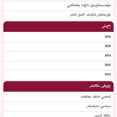
مۇھەممەتتۇرسۇن داۋۇت پاختەكلىي
ھۆرمەتجان فىكرەت، ئاينۇر ئابلىز
يىلى
2026
2025
2024
2023
2022
يېڭى ماقالىلەر
ئەدەبىي تەنقىد ھەققىدە
سىياسىي مەزھەبلەر
ماقالە ئىسمى