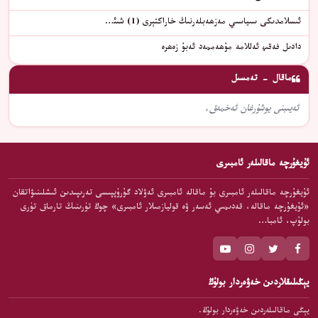
ئىسلامدىكى سىياسىي مەزھەبلەرنىڭ خاراكتېرى (1) شىئ…
دادىل فەقىھ ئەللامە مۇھەممەد ئەبۇ زەھرە
ماقال - تەمسىل
ئەيىبنى يوشۇرغان ئەخمەق.
ئۇيغۇرچە ماقالىلەر ئامبىرى
ئۇيغۇرچە ماقالىلەر ئامبىرى بۇ ماقالە ئامبىرى ئەۋلاد گۇرۇپپىسى تەرىپىدىن ئىشلىنىۋاتقان
«ئۇيغۇرچە ماقالە، قەدىمىي ئەسەر ۋە قوليازمىلار ئامبىرى» چوڭ تۈرىنىڭ تارماق تۈرى
بولۇپ، ئامبا…
يېڭىلىقلاردىن خەۋەردار بولۇڭ
يېڭى ماقالىلەردىن خەۋەردار بولۇڭ.