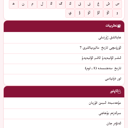
س
ش
غ
ف
ق
ك
گ
ڭ
ل
م
ن
ھ
و
ئۇ
ئۆ
ئۈ
ۋ
ي
نەشرىيات
ھاياتلىق ژۇرنىلى
ئۈرۈمچى تارىخ ماتېرىياللىرى 7
ئىلىم ئۆلمەيدۇ ئالىم ئۆلمەيدۇ
تارىخ سەھنىسىدە (1-توم)
تور دۇنياسى
ئاپتور
مۇھەممەد ئىمىن قۇربان
مىرئەزەم بۇھاجى
ئەنۋەر جان