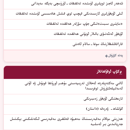
شەھەر ئاجىز توپلىرى ئۈستىدە تەتقىقات-ئۈرۈمچى بەيگە مەيدانى
ئىلى ئۇيغۇرلىرى ئارىسىدىكى قېچىپ توي قىلىش ھادىسىسى ئۈستىدە تەتقىقات
«مايتىرى سىمىت»تىكى جۈپ سۆزلەر ھەققىدە تەتقىقات
ئۇيغۇر ئەنئەنىۋى بالىلار ئويۇنى ھەققىدە تەتقىقات
قاراقاشلىقلارنىڭ سوغا-سالام ئادىتى
يەنە كۆرۈش
كۆپ ئوقۇلغانلار
ئالىي مەكتەپلەردە ئەخلاق تەربىيەسىنى مۇھىم ئورۇنغا قويۇش ۋە ئۇنى
ئەمەلىيلەشتۈرۈش توغرىسىدا
ﺗﺎﺭﯨﺨﺘﯩﻜﻰ ﺋﯘﻳﻐﯘﺭ ﺯﻩﻣﺒﯩﺮﯨﻜﻰ
گۈلشاھ- ۋەرەقە (داستان)
ھەزرىتى موللام مەقبەرىسىنىڭ مەھمۇد قەشقىرى مەقبەرىسى ئىكەنلىكىنى بېكىتىش
جەريانىدىن بىر ئەسلىمە