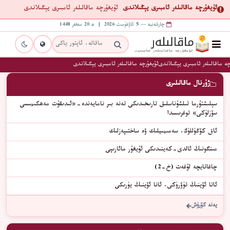
ئۇيغۇرچە ماقالىلەر ئامبىرى يېڭىلاندى
ئۇيغۇرچە ماقالىلەر ئامبىرى يېڭىلاندى
چارشەنبە — 5 ئاۋغۇست 2026 | ھ 20 سەفەر 1448
ە ماقالىلەر ئامبىرى يېڭىلاندى
ئۇيغۇرچە ماقالىلەر ئامبىرى يېڭىلاندى
ژۇرنال ماقالىلىرى
سېلىشتۇرما تىلشۇناسلىق تارىخىدىكى تەنە بىر نامايەندە-«ئىدىقۇت مەھكىمىسى
سۆزلۈكى» توغرىىسدا
ئاق كۆڭۈللۈك، سەمىمىيلىك ۋە ساختىپەزلىك
مىنگونىڭ ئالدى-كەينىدىكى ئۇيغۇر مائارىپى
چاغاتايچە لۇغەت (خ-2)
ئاتا ئۆينىڭ تۈۋرۈكى، ئانا ئۆينىڭ يۈرىكى
يەنە كۆرۈش