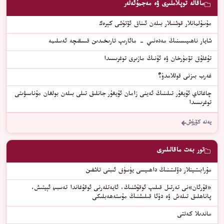
ماقالە توپلاملىرى ۋە مەجمۇئەلەر
مۇسۇلمانلار قوشنىلار بىلەن ئىناق ئۆتۈشى كېرەك
شايار ناھىيىسىنىڭ مەدەنىي - مائارىپ تارىخىدىن قىسقىچە ئەسلىمە
تۇغلۇق تۆمۈرخان ۋە ئۇنىڭ مازىرى توغرىسىدا
غەرب بىزنى قوللامدۇ؟
چاغاتاي ئۇيغۇر تىلىنىڭ ئەينى زامان ئۇيغۇر جانلىق تىلى بىلەن بولغان مۇناسىۋىتى
توغرىسىدا
يەنە كۆرۈش
تور بەت ماقالىلىرى
مۇرابىتىينلار دۆلىتىنىڭ داھىيسى يۈسۈف ئىبنى تاشفىن
«قۇرئان»نى تەرتىل قىلىپ ئوقۇشنىڭ، ئايەتلەرنى ئوقۇغاندا تەسبىھ ئېيتىش،
پاناھلىق تىلەش ۋە دۇئا قىلىشنىڭ مۇستەھەبلىكى
ماندىلا كەتتى