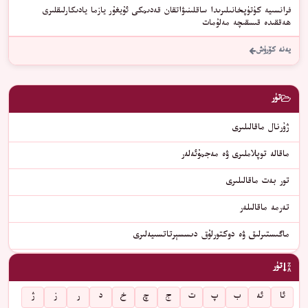
فرانسىيە كۈتۈپخانىلىرىدا ساقلىنىۋاتقان قەدىمكى ئۇيغۇر يازما يادىكارلىقلىرى
ھەققىدە قىسقىچە مەلۇمات
يەنە كۆرۈش
تۈر
ژۇرنال ماقالىلىرى
ماقالە توپلاملىرى ۋە مەجمۇئەلەر
تور بەت ماقالىلىرى
تەرمە ماقالىلەر
ماگىستىرلىق ۋە دوكتورلۇق دىسسېرتاتسىيەلىرى
تۈر
ئا
ئە
ب
پ
ت
ج
چ
خ
د
ر
ز
ژ