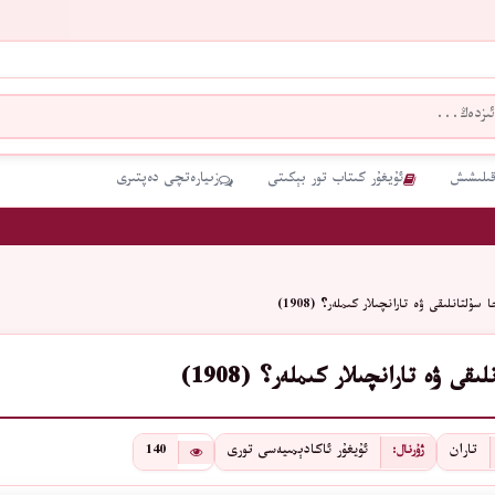
قىلىشىش
ئۇيغۇر كىتاب تور بېكىتى
زىيارەتچى دەپتىرى
 ﺳﯘﻟﺘﺎﻧﻠﯩﻘﻰ ﯞﻩ ﺗﺎﺭﺍﻧﭽﯩﻼﺭ ﻛﯩﻤﻠﻪﺭ؟ (1908)
ﯩﻘﻰ ﯞﻩ ﺗﺎﺭﺍﻧﭽﯩﻼﺭ ﻛﯩﻤﻠﻪﺭ؟ (1908)
ﺗﺎﺭﺍﻥ
ئۇيغۇر ئاكادېمىيەسى تورى
140
ژۇرنال: