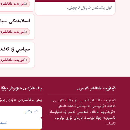
تور بەت ماقالىلىرى
قول يەتمىگەن شاپتۇل ئاچچىق.
ئىسلامدىكى سىياسىي م
تور بەت ماقالىلىرى
سىياسىي ۋە ئەقىد
تور بەت ماقالىلىرى
ئۇيغۇرچە ماقالىلەر ئامبىرى
يېڭىلىقلاردىن خەۋەردار بولۇڭ
يېڭى ماقالىلەردىن خەۋەردار بولۇ
ئۇيغۇرچە ماقالىلەر ئامبىرى بۇ ماقالە ئامبىرى
ئەۋلاد گۇرۇپپىسى تەرىپىدىن ئىشلىنىۋاتقان
«ئۇيغۇرچە ماقالە، قەدىمىي ئەسەر ۋە قوليازمىلار
ئامبىرى» چوڭ تۈرىنىڭ تارماق تۈرى بولۇپ،
ئامبا…