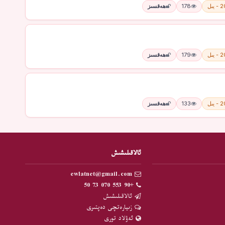
يىل
178
ھەقسىز
يىل
179
ھەقسىز
يىل
133
ھەقسىز
ئالاقىلىشىش
ewlatnet@gmail.com
+90 553 070 73 50
ئالاقىلىشىش
زىيارەتچى دەپتىرى
ئەۋلاد تورى