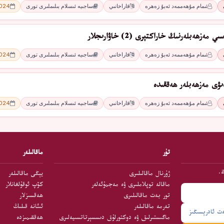
ئىمام مۇھەممەد ئەبۇ زەھرە
قاراخانىي
ساجىيە ئىسلام بىلىملىرى تورى
2024 - 
ەزھەبلەرنىڭ خاراكتېرى (2) خاۋارىجلار
ئىمام مۇھەممەد ئەبۇ زەھرە
قاراخانىي
ساجىيە ئىسلام بىلىملىرى تورى
2024 - 
ىۋى مەزھەبلەر ھەققىدە
ئىمام مۇھەممەد ئەبۇ زەھرە
قاراخانىي
ساجىيە ئىسلام بىلىملىرى تورى
2024 - 
تۈر
ماقالىلەر
ڭ.
ژۇرنال ماقالىلىرى
يېڭى ماقالىلەر
ماقالە توپلاملىرى ۋە مەجمۇئەلەر
كۆپ ئوقۇلغانلار
تور بەت ماقالىلىرى
ھەقسىزلار
تەرمە ماقالىلەر
ئىئانە قىلىڭ
ماگىستىرلىق ۋە دوكتورلۇق دىسسېرتاتسىيەلىرى
ھەققىمىزدە