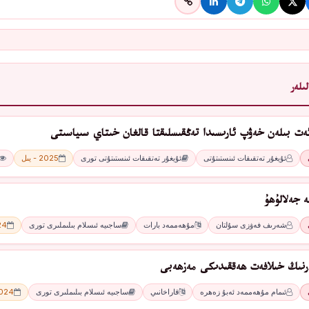
ىلەر
ئەت بىلەن خەۋپ ئارىسىدا تەڭقىسلىقتا قالغان خىتاي سىياسىتى
ئۇيغۇر تەتقىقات ئىنستىتۇتى
ئۇيغۇر تەتقىقات ئىنستىتۇتى تورى
2025 - يىل
ە جەلالۇھۇ
شەرىف فەۋزى سۇلتان
مۇھەممەد بارات
ساجىيە ئىسلام بىلىملىرى تورى
2024
ارنىڭ خىلافەت ھەققىدىكى مەزھەبى
ئىمام مۇھەممەد ئەبۇ زەھرە
قاراخانىي
ساجىيە ئىسلام بىلىملىرى تورى
2024 - 