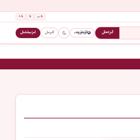
A+
A
A−
كىرىش
تىزىملىتىش
ئىزدەش
ئۇيغۇرچە