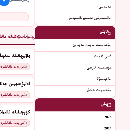
ئورتاقلىشىش
مەنبەسى
ماگىستىرلىق دىسسېرتاتسىيەسى
ئاپتور
مۇناسىۋەتلىك ماقال
مۇھەممەت سابىت سەيدىن
ياۋروپانىڭ مەنپە
ئەلى ئەمەت
تور بەت ماقالىلىرى
ﻣﯘﮬﻪﻣﻤﻪﺩ ﺋﺎﺭﯨﻔﻰ
ماجياۋسۇڭ
ئەلمۇھەيمىن جەلل
مۇھەممەت ھوشۇر
تور بەت ماقالىلىرى
يىلى
كۆپچىلىك ئالىمل
2026
تور بەت ماقالىلىرى
2025