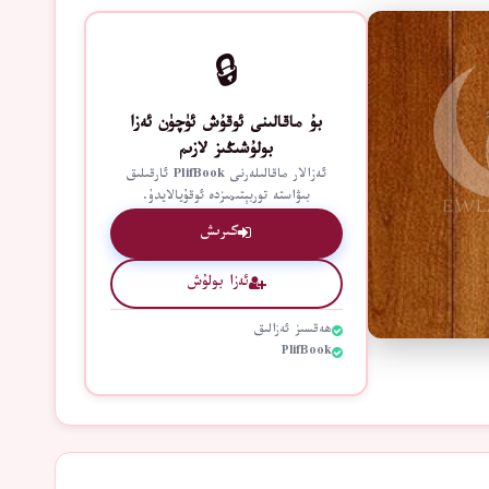
🔒
بۇ ماقالىنى ئوقۇش ئۈچۈن ئەزا
بولۇشىڭىز لازىم
ئەزالار ماقالىلەرنى PlifBook ئارقىلىق
بىۋاستە توربېتىمىزدە ئوقۇيالايدۇ.
كىرىش
ئەزا بولۇش
ھەقسىز ئەزالىق
PlifBook