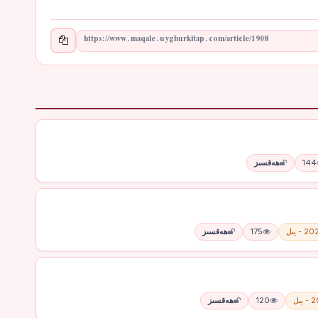
144
ھەقسىز
 - يىل
175
ھەقسىز
يىل
120
ھەقسىز