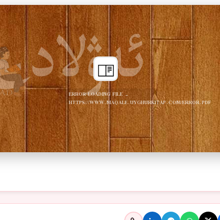
ERROR LOADING FILE -
HTTPS://WWW.MAQALE.UYGHURKITAP.COM/ERROR.PDF