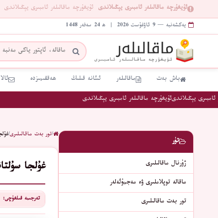
ئۇيغۇرچە ماقالىلەر ئامبىرى يېڭىلاندى
ئۇيغۇرچە ماقالىلەر ئامبىرى يېڭىلاندى
يەكشەنبە — 9 ئاۋغۇست 2026 | ھ 24 سەفەر 1448
باش بەت
ماقالىلەر
ئىئانە قىلىڭ
ھەققىمىزدە
ئالا
امبىرى يېڭىلاندى
ئۇيغۇرچە ماقالىلەر ئامبىرى يېڭىلاندى
/
تور بەت ماقالىلىرى
/
ﻏﯘﻟﺠﺎ
تۈر
ژۇرنال ماقالىلىرى
ﻏﯘﻟﺠﺎ ﺳﯘﻟﺘﺎﻧﻠ
ماقالە توپلاملىرى ۋە مەجمۇئەلەر
تەرجىمە قىلغۇچى:
تور بەت ماقالىلىرى