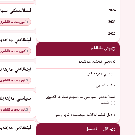
2024
ئىسلامدىكى سىياسىي
تور بەت ماقالىلىرى
2023
2022
ئېتىقادىي مەزھەبلەر (2) قەد
يېڭى ماقالىلەر
تور بەت ماقالىلىرى
ئەدەبىي تەنقىد ھەققىدە
ئېتىقادىي مەزھەبلەر (1) جە
سىياسىي مەزھەبلەر
تور بەت ماقالىلىرى
ماقالە ئىسمى
ئىسلامدىكى سىياسىي مەزھەبلەرنىڭ خاراكتېرى
سىياسىي مەزھەبلە
(1) شىئ…
تور بەت ماقالىلىرى
دادىل فەقىھ ئەللامە مۇھەممەد ئەبۇ زەھرە
ئېتىقادىي مەزھەبل
ماقال - تەمسىل