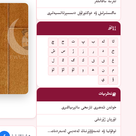
تەرمە ماقالىلەر
ماگىستىرلىق ۋە دوكتورلۇق دىسسېرتاتسىيەلىرى
تۈر
ئا
ئە
ب
پ
ت
ج
چ
خ
د
ر
ز
ژ
س
ش
غ
ف
ق
ك
گ
ڭ
ل
م
ن
ھ
و
ئۇ
ئۆ
ئۈ
ۋ
ي
نەشرىيات
خوتەن شەھىرى تارىخى ماتېرىياللىرى
تۇرپان ژۇرنىلى
توقۇلما ۋە تەسەۋۋۇرنىڭ ئەدەبىي ئەسەردىك…