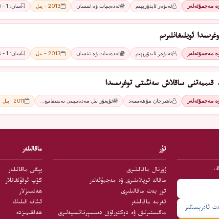
ۋە مەجمۇئەلەر
ئەنۋەر ئابدۇرېھىم
ئەدەبىيات ۋە ئىنسان
2013 - يىل
سان: 1 - ئاي
غرىسدا ئويلىغانلىرىم
ۋە مەجمۇئەلەر
ئەنۋەر ئابدۇرېھىم
ئەدەبىيات ۋە ئىنسان
2013 - يىل
سان: 1 - ئاي
قىممەتنى ساقلاش سەنئىتى توغرىسىدا
ۋە مەجمۇئەلەر
تاھىرجان مۇھەممەد
ئۇيغۇر تىل مەدەنىيىتى تەتقىقاتىغ…
2011 -يىل
تۈر
ماقالىلەر
ڭ.
ژۇرنال ماقالىلىرى
يېڭى ماقالىلەر
ماقالە توپلاملىرى ۋە مەجمۇئەلەر
كۆپ ئوقۇلغانلار
تور بەت ماقالىلىرى
ھەقسىزلار
تەرمە ماقالىلەر
ئىئانە قىلىڭ
ماگىستىرلىق ۋە دوكتورلۇق دىسسېرتاتسىيەلىرى
ھەققىمىزدە