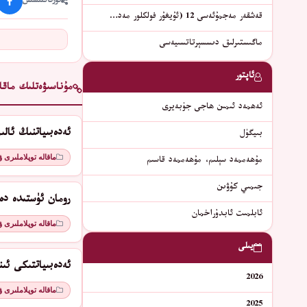
ئورتاقلىشىش
قەشقەر مەجمۇئەسى 12 (ئۇيغۇر فولكلور مەد…
ماگىستىرلىق دىسسېرتاتسىيەسى
ئاپتور
مۇناسىۋەتلىك ماقال
ئەھمەد ئىمىن ھاجى جۈبەيرى
ئەدەبىياتنىڭ ئال
بىيگۈل
ماقالە توپلاملىرى 
مۇھەممەد سېلىم، مۇھەممەد قاسىم
جىمىي كۇۋىن
رومان ئۈستىدە دە
ئابلمىت ئابدۇراخمان
ماقالە توپلاملىرى 
يىلى
ئەدەبىياتتىكى ئىن
2026
ماقالە توپلاملىرى 
2025