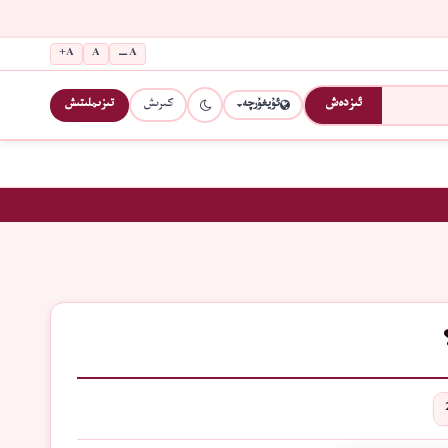
A+
A
A−
كىرىش
تىزىملىتىش
ئىزدەش
ئۇيغۇرچە