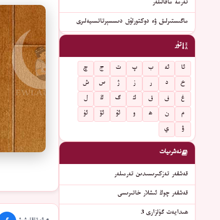
تەرمە ماقالىلەر
ماگىستىرلىق ۋە دوكتورلۇق دىسسېرتاتسىيەلىرى
تۈر
ئا
ئە
ب
پ
ت
ج
چ
خ
د
ر
ز
ژ
س
ش
غ
ف
ق
ك
گ
ڭ
ل
م
ن
ھ
و
ئۇ
ئۆ
ئۈ
ۋ
ي
نەشرىيات
قەشقەر تەزكىرىسىدىن تەرمىلەر
قەشقەر چوڭ ئىشلار خاتىرىسى
ھىدايەت گۈلزارى 3