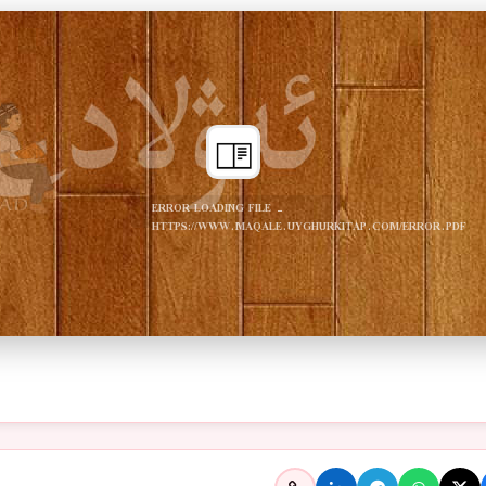
ERROR LOADING FILE -
HTTPS://WWW.MAQALE.UYGHURKITAP.COM/ERROR.PDF