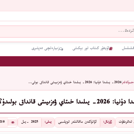
قىلىشىش
ئۇيغۇر كىتاب تور بېكىتى
زىيارەتچى دەپتىرى
جمۇئەلەر
/
2026- يىلىدا دۇنيا: 2026- يىلىدا خىتاي ۋەزىيىتى قانداق بولى…
 تەڭرىقۇت
ئۆتۈكەن ماقالىلەر توپلىمى
2025 -يىل
210
ژۇرنال:
يىلى: