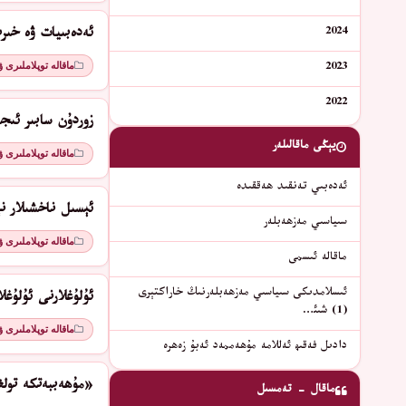
2024
ئەدەبىيات ۋە خىر
ماقالە توپلاملىرى 
2023
2022
زوردۇن سابىر ئىج
يېڭى ماقالىلەر
ماقالە توپلاملىرى 
ئەدەبىي تەنقىد ھەققىدە
ئېسىل ناخشىلار نې
سىياسىي مەزھەبلەر
ماقالە توپلاملىرى 
ماقالە ئىسمى
ئىسلامدىكى سىياسىي مەزھەبلەرنىڭ خاراكتېرى
ئۇلۇغلارنى ئۇلۇغل
(1) شىئ…
ماقالە توپلاملىرى 
دادىل فەقىھ ئەللامە مۇھەممەد ئەبۇ زەھرە
«مۇھەببەتكە تولغ
ماقال - تەمسىل