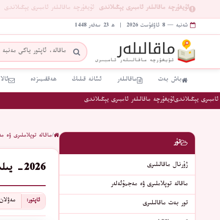
ئۇيغۇرچە ماقالىلەر ئامبىرى يېڭىلاندى
ئۇيغۇرچە ماقالىلەر ئامبىرى يېڭىلاندى
شەنبە — 8 ئاۋغۇست 2026 | ھ 23 سەفەر 1448
باش بەت
ماقالىلەر
ئىئانە قىلىڭ
ھەققىمىزدە
ئالا
امبىرى يېڭىلاندى
ئۇيغۇرچە ماقالىلەر ئامبىرى يېڭىلاندى
/
ماقالە توپلاملىرى ۋە مە
تۈر
ژۇرنال ماقالىلىرى
2026- يىلىدا دۇنيا: 2026- يىلىدا خىتاي ۋەزىيىتى قانداق بولىدۇ؟
ماقالە توپلاملىرى ۋە مەجمۇئەلەر
مەۋلان
ئاپتور:
تور بەت ماقالىلىرى