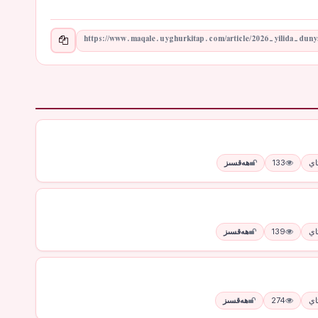
133
ھەقسىز
139
ھەقسىز
274
ھەقسىز