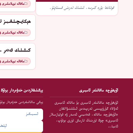
ماقالە توپلاملىرى 
قوتانغا بۆرە كىرسە، ئىتنىڭ تەرىتى قىستاپتۇ.
ھېكايىچىلىقىمىز تو
ماقالە توپلاملىرى 
كىشىلىك قەدىر - 
ماقالە توپلاملىرى 
ئۇيغۇرچە ماقالىلەر ئامبىرى
يېڭىلىقلاردىن خەۋەردار بولۇڭ
يېڭى ماقالىلەردىن خەۋەردار بولۇ
ئۇيغۇرچە ماقالىلەر ئامبىرى بۇ ماقالە ئامبىرى
ئەۋلاد گۇرۇپپىسى تەرىپىدىن ئىشلىنىۋاتقان
«ئۇيغۇرچە ماقالە، قەدىمىي ئەسەر ۋە قوليازمىلار
ئامبىرى» چوڭ تۈرىنىڭ تارماق تۈرى بولۇپ،
ئامبا…