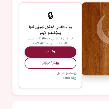
🔒
بۇ ماقالىنى ئوقۇش ئۈچۈن ئەزا
بولۇشىڭىز لازىم
ئەزالار ماقالىلەرنى PlifBook ئارقىلىق
بىۋاستە توربېتىمىزدە ئوقۇيالايدۇ.
كىرىش
ئەزا بولۇش
ھەقسىز ئەزالىق
PlifBook