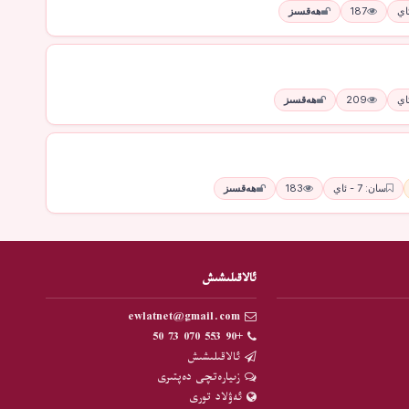
187
ھەقسىز
209
ھەقسىز
سان: 7 - ئاي
183
ھەقسىز
ئالاقىلىشىش
ewlatnet@gmail.com
+90 553 070 73 50
ئالاقىلىشىش
زىيارەتچى دەپتىرى
ئەۋلاد تورى