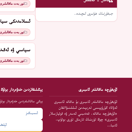
ماقال - تەمسىل
تور بەت ماقالىلىرى
جمغۇرنىڭ ھۈنىرى ئىچىدە.
ئىسلامدىكى سىياسىي م
تور بەت ماقالىلىرى
سىياسىي ۋە ئەقىد
تور بەت ماقالىلىرى
ئۇيغۇرچە ماقالىلەر ئامبىرى
يېڭىلىقلاردىن خەۋەردار بولۇڭ
يېڭى ماقالىلەردىن خەۋەردار بولۇ
ئۇيغۇرچە ماقالىلەر ئامبىرى بۇ ماقالە ئامبىرى
ئەۋلاد گۇرۇپپىسى تەرىپىدىن ئىشلىنىۋاتقان
«ئۇيغۇرچە ماقالە، قەدىمىي ئەسەر ۋە قوليازمىلار
ئامبىرى» چوڭ تۈرىنىڭ تارماق تۈرى بولۇپ،
ئامبا…