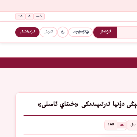
A+
A
A−
كىرىش
تىزىملىتىش
ئىزدەش
ئۇيغۇرچە
168