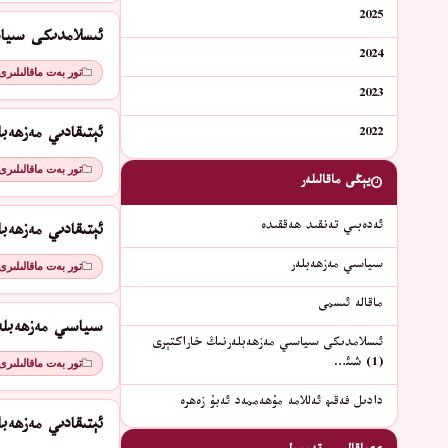
2025
ئىسلامدىكى سىياسىي
2024
تور بەت ماقالىلىرى
2023
ئېتىقادىي مەزھەبلەر (2) قەد
2022
تور بەت ماقالىلىرى
يېڭى ماقالىلەر
ئەدەبىي تەنقىد ھەققىدە
ئېتىقادىي مەزھەبلەر (1) جە
سىياسىي مەزھەبلەر
تور بەت ماقالىلىرى
ماقالە ئىسمى
سىياسىي مەزھەبلە
ئىسلامدىكى سىياسىي مەزھەبلەرنىڭ خاراكتېرى
(1) شىئ…
تور بەت ماقالىلىرى
دادىل فەقىھ ئەللامە مۇھەممەد ئەبۇ زەھرە
ئېتىقادىي مەزھەبل