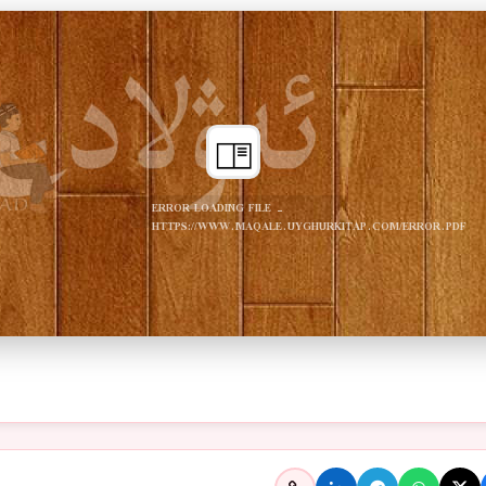
ERROR LOADING FILE -
HTTPS://WWW.MAQALE.UYGHURKITAP.COM/ERROR.PDF