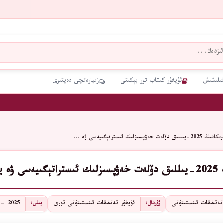
قىلىشىش
ئۇيغۇر كىتاب تور بېكىتى
زىيارەتچى دەپتىرى
ىللىق دۆلەت خەۋپسىزلىك ئىستراتېگىيەسى ۋە …
اي ئامىلى»
تەتقىقات ئىنستىتۇتى
ئۇيغۇر تەتقىقات ئىنستىتۇتى تورى
2025 - يىل
ژۇرنال:
يىلى: