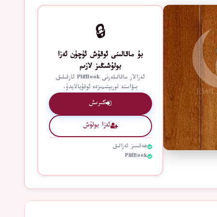
🔒
بۇ ماقالىنى ئوقۇش ئۈچۈن ئەزا
بولۇشىڭىز لازىم
ئەزالار ماقالىلەرنى PlifBook ئارقىلىق
بىۋاستە توربېتىمىزدە ئوقۇيالايدۇ.
كىرىش
ئەزا بولۇش
ھەقسىز ئەزالىق
PlifBook