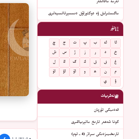
تەرمە ماقالىلەر
ماگىستىرلىق ۋە دوكتورلۇق دىسسېرتاتسىيەلىرى
تۈر
ئا
ئە
ب
پ
ت
ج
چ
خ
د
ر
ز
ژ
س
ش
غ
ف
ق
ك
گ
ڭ
ل
م
ن
ھ
و
ئۇ
ئۆ
ئۈ
ۋ
ي
نەشرىيات
قەدىمكى تۇرپان
كونا شەھەر تارىخ ماتېرىياللىرى
تارىخىمىزدىكى سىرلار (4-توم)