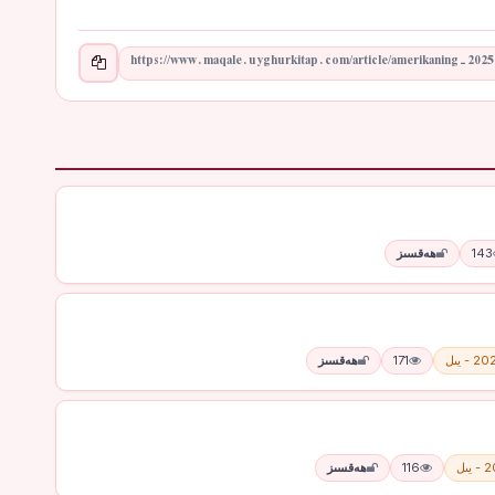
143
ھەقسىز
 - يىل
171
ھەقسىز
يىل
116
ھەقسىز