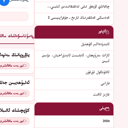
ئورتاقلىشىش
چاغاتاي ئۇيغۇر تىلى تەتقىقاتىدىن ئىلمىي…
قەدىمكى قەشقەرنىڭ تارىخ-جۇغراپىيىسى 2
ئاپتور
مۇناسىۋەتلىك ماقال
ئابدۇددائىم كۇھەيل
ياۋروپانىڭ مەنپە
ئازات مەرۇپجان، ئابلىمىت ئابدۇراخمان، مۆمىن
ئىمىن
تور بەت ماقالىلىرى
ئالتۇنگۈل تۇرغۇن
ئەلمۇھەيمىن جەلل
فارابى
تور بەت ماقالىلىرى
غازىز ئاقىت
يىلى
كۆپچىلىك ئالىمل
تور بەت ماقالىلىرى
2026