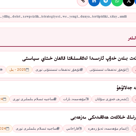
ىلەر
ئەت بىلەن خەۋپ ئارىسىدا تەڭقىسلىقتا قالغان خىتاي سىياسىتى
ئۇيغۇر تەتقىقات ئىنستىتۇتى
ئۇيغۇر تەتقىقات ئىنستىتۇتى تورى
2025 - يىل
ە جەلالۇھۇ
شەرىف فەۋزى سۇلتان
مۇھەممەد بارات
ساجىيە ئىسلام بىلىملىرى تورى
2024
ارنىڭ خىلافەت ھەققىدىكى مەزھەبى
ئىمام مۇھەممەد ئەبۇ زەھرە
قاراخانىي
ساجىيە ئىسلام بىلىملىرى تورى
2024 - 