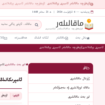
ئۇيغۇرچە ماقالىلەر ئامبىرى يېڭىلاندى
ئۇيغۇرچە ماقالىلەر ئامبىرى يېڭىلاندى
پەيشەنبە — 6 ئاۋغۇست 2026 | ھ 21 سەفەر 1448
باش بەت
ماقالىلەر
ئىئانە قىلىڭ
ھەققىمىزدە
ئالا
امبىرى يېڭىلاندى
ئۇيغۇرچە ماقالىلەر ئامبىرى يېڭىلاندى
/
تور بەت ماقالىلىرى
/
ئامېرىكانىڭ 2025-ي
تۈر
ژۇرنال ماقالىلىرى
ئامېرىكانىڭ 2025-يىللىق دۆلەت خەۋپسىزلىك ئىستراتېگىيەسى ۋە يېڭى دۇنيا تەرتىپىدىكى «خىت
ماقالە توپلاملىرى ۋە مەجمۇئەلەر
ئۇيغۇر 
ئاپتور:
تور بەت ماقالىلىرى