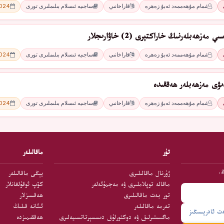
ئىمام مۇھەممەد ئەبۇ زەھرە
قاراخانىي
ساجىيە ئىسلام بىلىملىرى تورى
2024 - 
ەزھەبلەرنىڭ خاراكتېرى (2) خاۋارىجلار
ئىمام مۇھەممەد ئەبۇ زەھرە
قاراخانىي
ساجىيە ئىسلام بىلىملىرى تورى
2024 - 
ىۋى مەزھەبلەر ھەققىدە
ئىمام مۇھەممەد ئەبۇ زەھرە
قاراخانىي
ساجىيە ئىسلام بىلىملىرى تورى
2024 - 
تۈر
ماقالىلەر
ڭ.
ژۇرنال ماقالىلىرى
يېڭى ماقالىلەر
ماقالە توپلاملىرى ۋە مەجمۇئەلەر
كۆپ ئوقۇلغانلار
تور بەت ماقالىلىرى
ھەقسىزلار
تەرمە ماقالىلەر
ئىئانە قىلىڭ
ماگىستىرلىق ۋە دوكتورلۇق دىسسېرتاتسىيەلىرى
ھەققىمىزدە