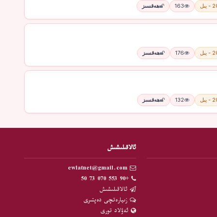
يىل
163
ھەقسىز
يىل
176
ھەقسىز
يىل
132
ھەقسىز
ئالاقىلىشىش
ewlatnet@gmail.com
+90 553 070 73 50
ئالاقىلىشىش
زىيارەتچى دەپتىرى
ئەۋلاد تورى