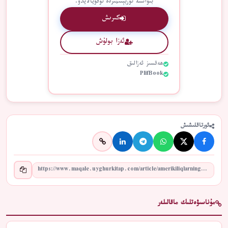
بىۋاستە توربېتىمىزدە ئوقۇيالايدۇ.
كىرىش
ئەزا بولۇش
ھەقسىز ئەزالىق
PlifBook
ئورتاقلىشىش
مۇناسىۋەتلىك ماقالىلەر