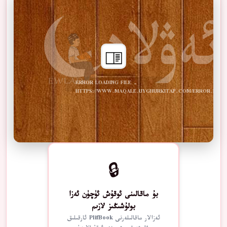
ERROR LOADING FILE -
HTTPS://WWW.MAQALE.UYGHURKITAP.COM/ERROR.PDF
🔒
بۇ ماقالىنى ئوقۇش ئۈچۈن ئەزا
بولۇشىڭىز لازىم
ئەزالار ماقالىلەرنى PlifBook ئارقىلىق