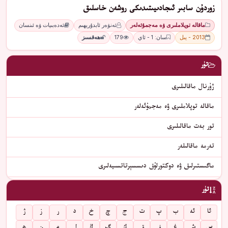
زوردۇن سابىر ئىجادىيىتىدىكى روشەن خاسلىق
ماقالە توپلاملىرى ۋە مەجمۇئەلەر
ئەنۋەر ئابدۇرېھىم
ئەدەبىيات ۋە ئىنسان
2013 - يىل
سان: 1 - ئاي
179
ھەقسىز
تۈر
ژۇرنال ماقالىلىرى
ماقالە توپلاملىرى ۋە مەجمۇئەلەر
تور بەت ماقالىلىرى
تەرمە ماقالىلەر
ماگىستىرلىق ۋە دوكتورلۇق دىسسېرتاتسىيەلىرى
تۈر
ئا
ئە
ب
پ
ت
ج
چ
خ
د
ر
ز
ژ