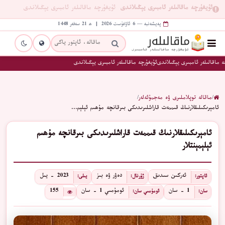
ئۇيغۇرچە ماقالىلەر ئامبىرى يېڭىلاندى
ئۇيغۇرچە ماقالىلەر ئامبىرى يېڭىلاندى
پەيشەنبە — 6 ئاۋغۇست 2026 | ھ 21 سەفەر 1448
 ماقالىلەر ئامبىرى يېڭىلاندى
ئۇيغۇرچە ماقالىلەر ئامبىرى يېڭىلاندى
/
ماقالە توپلاملىرى ۋە مەجمۇئەلەر
/
ئامېرىكىلىقلارنىڭ قىممەت قاراشلىرىدىكى بىرقانچە مۇھىم ئېلېم…
ئامېرىكىلىقلارنىڭ قىممەت قاراشلىرىدىكى بىرقانچە مۇھىم
ئېلېمېنتلار
ئەركىن سىدىق
دەۋر ۋە بىز
2023 - يىل
ئاپتور:
ژۇرنال:
يىلى:
1 - سان
ئومۇمىي 1 - سان
155
سان:
ئومۇمىي سان: