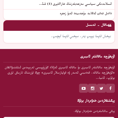
ئىسلامدىكى سىياسىي مەزھەبلەرنىڭ خاراكتېرى (1) شىئ…
دادىل فەقىھ ئەللامە مۇھەممەد ئەبۇ زەھرە
ماقال - تەمسىل
بېخىل تاپسا يېپىپ يەر، سېخىي تاپسا ئېچىپ.
ئۇيغۇرچە ماقالىلەر ئامبىرى
ئۇيغۇرچە ماقالىلەر ئامبىرى بۇ ماقالە ئامبىرى ئەۋلاد گۇرۇپپىسى تەرىپىدىن ئىشلىنىۋاتقان
«ئۇيغۇرچە ماقالە، قەدىمىي ئەسەر ۋە قوليازمىلار ئامبىرى» چوڭ تۈرىنىڭ تارماق تۈرى
بولۇپ، ئامبا…
يېڭىلىقلاردىن خەۋەردار بولۇڭ
يېڭى ماقالىلەردىن خەۋەردار بولۇڭ.