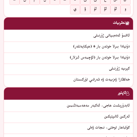
س
ش
غ
ف
ق
ك
گ
ڭ
ل
م
ن
ھ
و
ئۇ
ئۆ
ئۈ
ۋ
ي
نەشرىيات
ئاقسۇ ئەدەبىياتى ژۇرنىلى
دۇنيادا بىرلا خوتەن بار 6 (ھېكايەتلەر)
دۇنيادا بىرلا خوتەن بار (ئۆچمەس ئىزلار)
كېرىيە ژۇرنىلى
خەلقئارا ۋەزىيەت ۋە شەرقىي تۈركىستان
ئاپتور
ئابدۇرېشىت ھاجى، ئەكبەر مەھەممەتئىمىن
ئەركىن ئالىپتېكىن
گۈلباھار توختى، نىجات ۋەلى