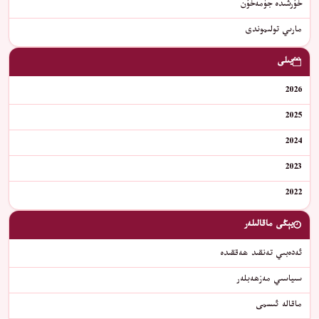
خۇرشىدە جۈمەخۇن
ﻣﺎﺭﯨﻲ ﺗﻮﻟﯩﻤﻮﻧﺪﻯ
يىلى
2026
2025
2024
2023
2022
يېڭى ماقالىلەر
ئەدەبىي تەنقىد ھەققىدە
سىياسىي مەزھەبلەر
ماقالە ئىسمى