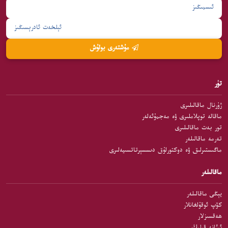
مۇشتەرى بولۇش
تۈر
ژۇرنال ماقالىلىرى
ماقالە توپلاملىرى ۋە مەجمۇئەلەر
تور بەت ماقالىلىرى
تەرمە ماقالىلەر
ماگىستىرلىق ۋە دوكتورلۇق دىسسېرتاتسىيەلىرى
ماقالىلەر
يېڭى ماقالىلەر
كۆپ ئوقۇلغانلار
ھەقسىزلار