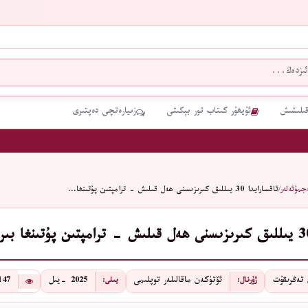
قىلىشىش
ئۇيغۇر كىتاب تور بېكىتى
زىيارەتچى دەپتىرى
جمۇئەلەر
/
ئاقسارايدا 30 يىللىق كىرىزىسنى ھەل قىلىش - ترامپتىن پۇتىنغا…
 تەڭرىقۇت
ئۆتۈكەن ماقالىلەر توپلىمى
2025 -يىل
147
ژۇرنال:
يىلى: