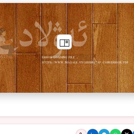
ERROR LOADING FILE -
HTTPS://WWW.MAQALE.UYGHURKITAP.COM/ERROR.PDF