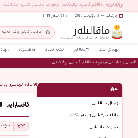
ئۇيغۇرچە ماقالىلەر ئامبىرى يېڭىلاندى
ئۇيغۇرچە ماقالىلەر ئامبىرى يېڭىلاندى
چارشەنبە — 5 ئاۋغۇست 2026 | ھ 20 سەفەر 1448
باش بەت
ماقالىلەر
ئىئانە قىلىڭ
ھەققىمىزدە
ئالا
امبىرى يېڭىلاندى
ئۇيغۇرچە ماقالىلەر ئامبىرى يېڭىلاندى
/
ماقالە توپلاملىرى ۋە مە
تۈر
ژۇرنال ماقالىلىرى
ئاقسارايدا 30 يىللىق كىرىزىسنى ھەل قىلىش - ترامپتىن پۇتىنغا بىر زەربە
ماقالە توپلاملىرى ۋە مەجمۇئەلەر
مەۋلان
ئاپتور:
تور بەت ماقالىلىرى