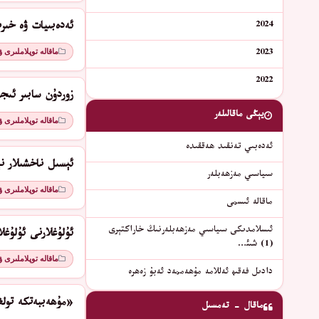
2024
ئەدەبىيات ۋە خىر
ماقالە توپلاملىرى 
2023
2022
زوردۇن سابىر ئىج
يېڭى ماقالىلەر
ماقالە توپلاملىرى 
ئەدەبىي تەنقىد ھەققىدە
ئېسىل ناخشىلار نې
سىياسىي مەزھەبلەر
ماقالە توپلاملىرى 
ماقالە ئىسمى
ئىسلامدىكى سىياسىي مەزھەبلەرنىڭ خاراكتېرى
ئۇلۇغلارنى ئۇلۇغل
(1) شىئ…
ماقالە توپلاملىرى 
دادىل فەقىھ ئەللامە مۇھەممەد ئەبۇ زەھرە
«مۇھەببەتكە تولغ
ماقال - تەمسىل