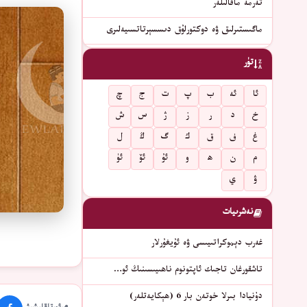
تەرمە ماقالىلەر
ماگىستىرلىق ۋە دوكتورلۇق دىسسېرتاتسىيەلىرى
تۈر
ئا
ئە
ب
پ
ت
ج
چ
خ
د
ر
ز
ژ
س
ش
غ
ف
ق
ك
گ
ڭ
ل
م
ن
ھ
و
ئۇ
ئۆ
ئۈ
ۋ
ي
نەشرىيات
غەرب دېموكراتىيىسى ۋە ئۇيغۇرلار
تاشقورغان تاجىك ئاپتونوم ناھىيىسىنىڭ ئو…
دۇنيادا بىرلا خوتەن بار 6 (ھېكايەتلەر)