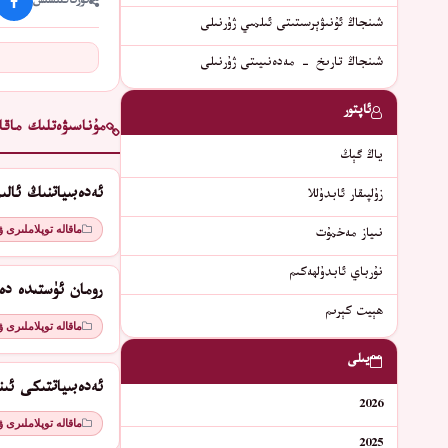
ئورتاقلىشىش
شىنجاڭ ئۇنىۋېرسىتىتى ئىلمىي ژۇرنىلى
شىنجاڭ تارىخ - مەدەنىيىتى ژۇرنىلى
ئاپتور
مۇناسىۋەتلىك ماقال
ياڭ گېڭ
ئەدەبىياتنىڭ ئال
زۇلپىقار ئابدۇللا
ماقالە توپلاملىرى 
نىياز مەخمۇت
نۇرباي ئابدۇلھەكىم
رومان ئۈستىدە دە
ھېيت كېرىم
ماقالە توپلاملىرى 
يىلى
ئەدەبىياتتىكى ئىن
2026
ماقالە توپلاملىرى 
2025