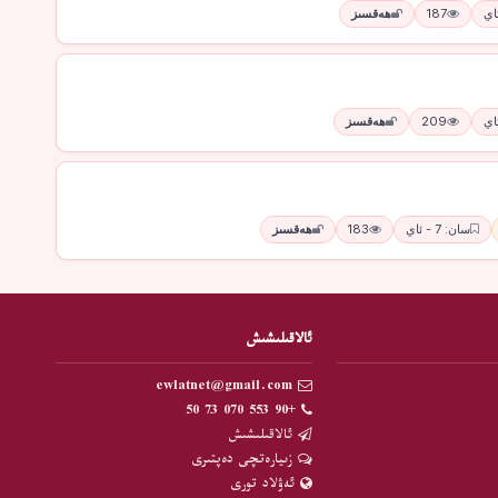
187
ھەقسىز
209
ھەقسىز
سان: 7 - ئاي
183
ھەقسىز
ئالاقىلىشىش
ewlatnet@gmail.com
+90 553 070 73 50
ئالاقىلىشىش
زىيارەتچى دەپتىرى
ئەۋلاد تورى