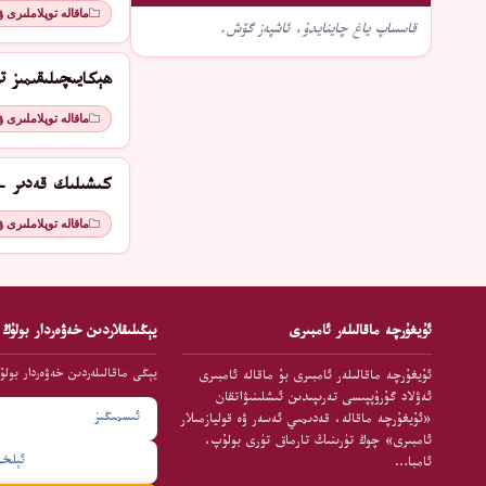
ماقالە توپلاملىرى 
قاسساپ ياغ چاينايدۇ، ئاشپەز گۆش.
ھېكايىچىلىقىمىز تو
ماقالە توپلاملىرى 
كىشىلىك قەدىر - 
ماقالە توپلاملىرى 
ئۇيغۇرچە ماقالىلەر ئامبىرى
يېڭىلىقلاردىن خەۋەردار بولۇڭ
يېڭى ماقالىلەردىن خەۋەردار بولۇ
ئۇيغۇرچە ماقالىلەر ئامبىرى بۇ ماقالە ئامبىرى
ئەۋلاد گۇرۇپپىسى تەرىپىدىن ئىشلىنىۋاتقان
«ئۇيغۇرچە ماقالە، قەدىمىي ئەسەر ۋە قوليازمىلار
ئامبىرى» چوڭ تۈرىنىڭ تارماق تۈرى بولۇپ،
ئامبا…