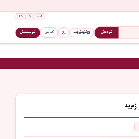
A+
A
A−
كىرىش
تىزىملىتىش
ئىزدەش
ئۇيغۇرچە