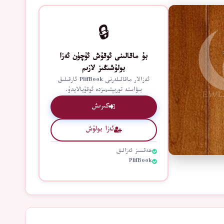
🔒
بۇ ماقالىنى ئوقۇش ئۈچۈن ئەزا
بولۇشىڭىز لازىم
ئەزالار ماقالىلەرنى PlifBook ئارقىلىق
بىۋاستە توربېتىمىزدە ئوقۇيالايدۇ.
كىرىش
ئەزا بولۇش
ھەقسىز ئەزالىق
PlifBook