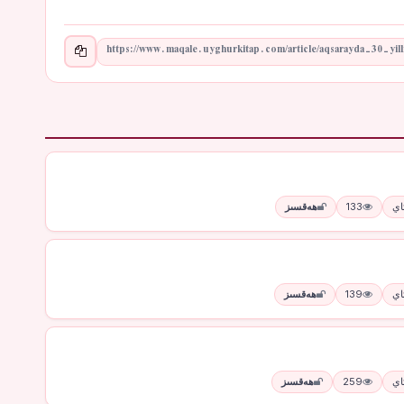
133
ھەقسىز
139
ھەقسىز
259
ھەقسىز