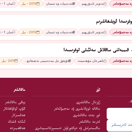
ۋە مەجمۇئەلەر
ئەنۋەر ئابدۇرېھىم
ئەدەبىيات ۋە ئىنسان
2013 - يىل
سان: 1 - ئاي
غرىسدا ئويلىغانلىرىم
ۋە مەجمۇئەلەر
ئەنۋەر ئابدۇرېھىم
ئەدەبىيات ۋە ئىنسان
2013 - يىل
سان: 1 - ئاي
قىممەتنى ساقلاش سەنئىتى توغرىسىدا
ۋە مەجمۇئەلەر
تاھىرجان مۇھەممەد
ئۇيغۇر تىل مەدەنىيىتى تەتقىقاتىغ…
2011 -يىل
تۈر
ماقالىلەر
ڭ.
ژۇرنال ماقالىلىرى
يېڭى ماقالىلەر
ماقالە توپلاملىرى ۋە مەجمۇئەلەر
كۆپ ئوقۇلغانلار
تور بەت ماقالىلىرى
ھەقسىزلار
تەرمە ماقالىلەر
ئىئانە قىلىڭ
ماگىستىرلىق ۋە دوكتورلۇق دىسسېرتاتسىيەلىرى
ھەققىمىزدە