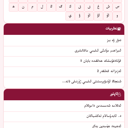
س
ش
غ
ف
ق
ك
گ
ڭ
ل
م
ن
ھ
و
ئۇ
ئۆ
ئۈ
ۋ
ي
نەشرىيات
دەۋر ۋە بىز
ئىبراھىم مۇتىئى ئىلمىي ماقالىلىرى
قۇتادغۇبىلىك ھەققىدە بايان 1
ئەزىزانە قەشقەر 2
شىنجاڭ ئۇنىۋېرسىتىتى ئىلمىي ژۇرنىلى (تە…
ئاپتور
ئەللامە شەمسىدىن داموللام
د. ئابدۇسالام تەكلىماكان
ئەھمەد ھۈسەين بەكر