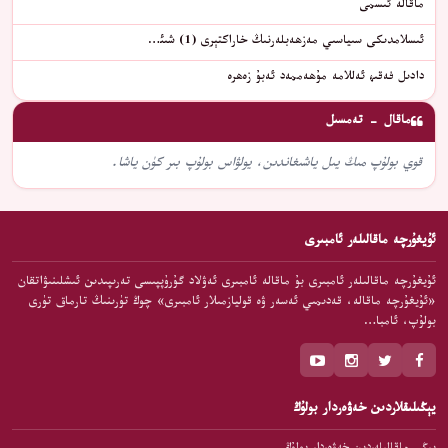
ماقالە ئىسمى
ئىسلامدىكى سىياسىي مەزھەبلەرنىڭ خاراكتېرى (1) شىئ…
دادىل فەقىھ ئەللامە مۇھەممەد ئەبۇ زەھرە
ماقال - تەمسىل
قوي بولۇپ مىڭ يىل ياشىغاندىن، يولۋاس بولۇپ بىر كۈن ياشا.
ئۇيغۇرچە ماقالىلەر ئامبىرى
ئۇيغۇرچە ماقالىلەر ئامبىرى بۇ ماقالە ئامبىرى ئەۋلاد گۇرۇپپىسى تەرىپىدىن ئىشلىنىۋاتقان
«ئۇيغۇرچە ماقالە، قەدىمىي ئەسەر ۋە قوليازمىلار ئامبىرى» چوڭ تۈرىنىڭ تارماق تۈرى
بولۇپ، ئامبا…
يېڭىلىقلاردىن خەۋەردار بولۇڭ