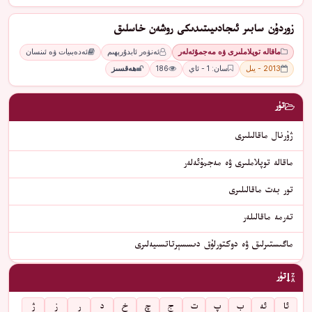
زوردۇن سابىر ئىجادىيىتىدىكى روشەن خاسلىق
ماقالە توپلاملىرى ۋە مەجمۇئەلەر
ئەنۋەر ئابدۇرېھىم
ئەدەبىيات ۋە ئىنسان
2013 - يىل
سان: 1 - ئاي
186
ھەقسىز
تۈر
ژۇرنال ماقالىلىرى
ماقالە توپلاملىرى ۋە مەجمۇئەلەر
تور بەت ماقالىلىرى
تەرمە ماقالىلەر
ماگىستىرلىق ۋە دوكتورلۇق دىسسېرتاتسىيەلىرى
تۈر
ئا
ئە
ب
پ
ت
ج
چ
خ
د
ر
ز
ژ