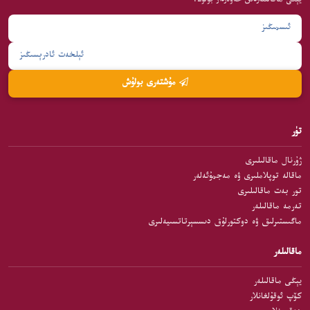
يېڭى ماقالىلەردىن خەۋەردار بولۇڭ.
مۇشتەرى بولۇش
تۈر
ژۇرنال ماقالىلىرى
ماقالە توپلاملىرى ۋە مەجمۇئەلەر
تور بەت ماقالىلىرى
تەرمە ماقالىلەر
ماگىستىرلىق ۋە دوكتورلۇق دىسسېرتاتسىيەلىرى
ماقالىلەر
يېڭى ماقالىلەر
كۆپ ئوقۇلغانلار