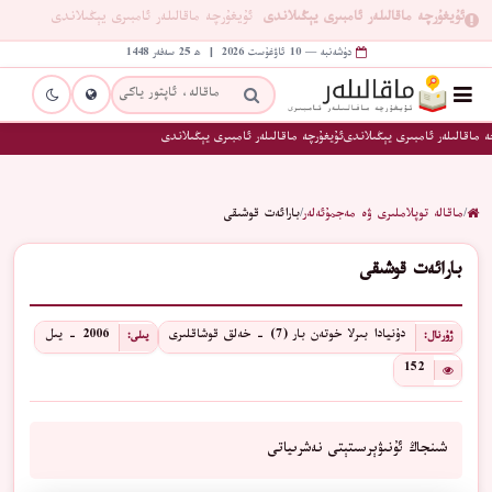
ئۇيغۇرچە ماقالىلەر ئامبىرى يېڭىلاندى
ئۇيغۇرچە ماقالىلەر ئامبىرى يېڭىلاندى
دۈشەنبە — 10 ئاۋغۇست 2026 | ھ 25 سەفەر 1448
 ماقالىلەر ئامبىرى يېڭىلاندى
ئۇيغۇرچە ماقالىلەر ئامبىرى يېڭىلاندى
/
ماقالە توپلاملىرى ۋە مەجمۇئەلەر
/
بارائەت قوشىقى
بارائەت قوشىقى
دۇنيادا بىرلا خوتەن بار (7) - خەلق قوشاقلىرى
2006 - يىل
ژۇرنال:
يىلى:
152
شىنجاڭ ئۇنىۋېرسىتېتى نەشرىياتى