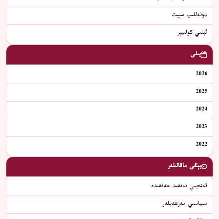
مۇتەللىپ سېيت
ﺋﯧﻠﯩﻲ ﻛﻮﻟﯩﻴﯧﺮ
يىلى
2026
2025
2024
2023
2022
يېڭى ماقالىلەر
ئەدەبىي تەنقىد ھەققىدە
سىياسىي مەزھەبلەر