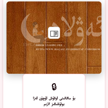
ERROR LOADING FILE -
HTTPS://WWW.MAQALE.UYGHURKITAP.COM/ERROR.PDF
🔒
بۇ ماقالىنى ئوقۇش ئۈچۈن ئەزا
بولۇشىڭىز لازىم