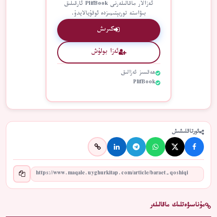
ئەزالار ماقالىلەرنى PlifBook ئارقىلىق
بىۋاستە توربېتىمىزدە ئوقۇيالايدۇ.
كىرىش
ئەزا بولۇش
ھەقسىز ئەزالىق
PlifBook
ئورتاقلىشىش
مۇناسىۋەتلىك ماقالىلەر