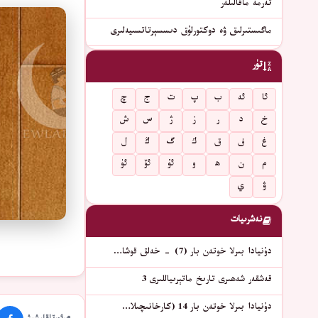
تەرمە ماقالىلەر
ماگىستىرلىق ۋە دوكتورلۇق دىسسېرتاتسىيەلىرى
تۈر
ئا
ئە
ب
پ
ت
ج
چ
خ
د
ر
ز
ژ
س
ش
غ
ف
ق
ك
گ
ڭ
ل
م
ن
ھ
و
ئۇ
ئۆ
ئۈ
ۋ
ي
نەشرىيات
دۇنيادا بىرلا خوتەن بار (7) - خەلق قوشا…
قەشقەر شەھىرى تارىخ ماتېرىياللىرى 3
دۇنيادا بىرلا خوتەن بار 14 (كارخانىچىلا…