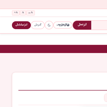
A+
A
A−
كىرىش
تىزىملىتىش
ئىزدەش
ئۇيغۇرچە