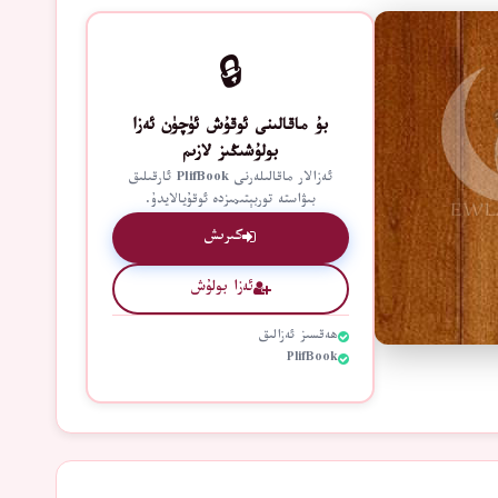
🔒
بۇ ماقالىنى ئوقۇش ئۈچۈن ئەزا
بولۇشىڭىز لازىم
ئەزالار ماقالىلەرنى PlifBook ئارقىلىق
بىۋاستە توربېتىمىزدە ئوقۇيالايدۇ.
كىرىش
ئەزا بولۇش
ھەقسىز ئەزالىق
PlifBook