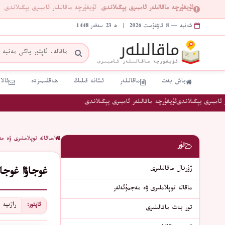
ئۇيغۇرچە ماقالىلەر ئامبىرى يېڭىلاندى
ئۇيغۇرچە ماقالىلەر ئامبىرى يېڭىلاندى
شەنبە — 8 ئاۋغۇست 2026 | ھ 23 سەفەر 1448
باش بەت
ماقالىلەر
ئىئانە قىلىڭ
ھەققىمىزدە
ئالا
ئامبىرى يېڭىلاندى
ئۇيغۇرچە ماقالىلەر ئامبىرى يېڭىلاندى
/
ماقالە توپلاملىرى ۋە مە
تۈر
ژۇرنال ماقالىلىرى
غوجاۋا غوجا
ماقالە توپلاملىرى ۋە مەجمۇئەلەر
رازىيە ق
ئاپتور:
تور بەت ماقالىلىرى