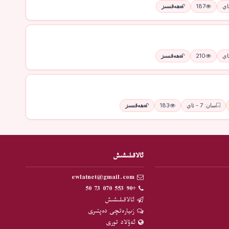
187
ھەقسىز
210
ھەقسىز
سان: 7 - ئاي
183
ھەقسىز
ئالاقىلىشىش
ewlatnet@gmail.com
+90 553 070 73 50
ئالاقىلىشىش
زىيارەتچى دەپتىرى
ئەۋلاد تورى