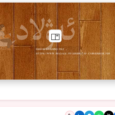
ERROR LOADING FILE -
HTTPS://WWW.MAQALE.UYGHURKITAP.COM/ERROR.PDF