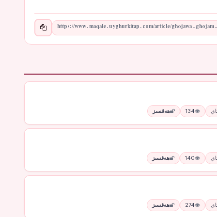
134
ھەقسىز
140
ھەقسىز
274
ھەقسىز