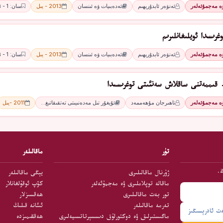
ۋە مەجمۇئەلەر
ئەنۋەر ئابدۇرېھىم
ئەدەبىيات ۋە ئىنسان
2013 - يىل
سان: 1 - ئاي
غرىسدا ئويلىغانلىرىم
ۋە مەجمۇئەلەر
ئەنۋەر ئابدۇرېھىم
ئەدەبىيات ۋە ئىنسان
2013 - يىل
سان: 1 - ئاي
قىممەتنى ساقلاش سەنئىتى توغرىسىدا
ۋە مەجمۇئەلەر
تاھىرجان مۇھەممەد
ئۇيغۇر تىل مەدەنىيىتى تەتقىقاتىغ…
2011 -يىل
تۈر
ماقالىلەر
ڭ.
ژۇرنال ماقالىلىرى
يېڭى ماقالىلەر
ماقالە توپلاملىرى ۋە مەجمۇئەلەر
كۆپ ئوقۇلغانلار
تور بەت ماقالىلىرى
ھەقسىزلار
تەرمە ماقالىلەر
ئىئانە قىلىڭ
ماگىستىرلىق ۋە دوكتورلۇق دىسسېرتاتسىيەلىرى
ھەققىمىزدە