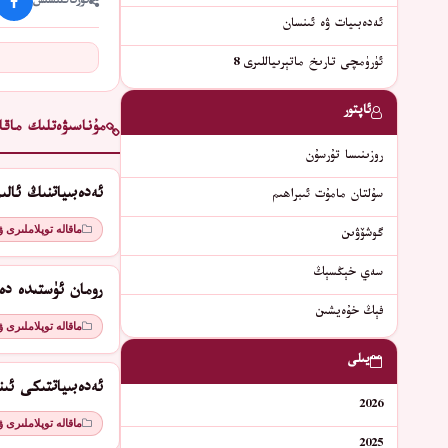
ئورتاقلىشىش
ئەدەبىيات ۋە ئىنسان
ئۈرۈمچى تارىخ ماتېرىياللىرى 8
ئاپتور
مۇناسىۋەتلىك ماقال
روزىنىسا تۇرسۇن
ئەدەبىياتنىڭ ئال
سۇلتان مامۇت ئىبراھىم
ماقالە توپلاملىرى 
گوشۆۋىن
سەي خېڭسېڭ
رومان ئۈستىدە دە
فېڭ خۇەيشىن
ماقالە توپلاملىرى 
يىلى
ئەدەبىياتتىكى ئىن
2026
ماقالە توپلاملىرى 
2025