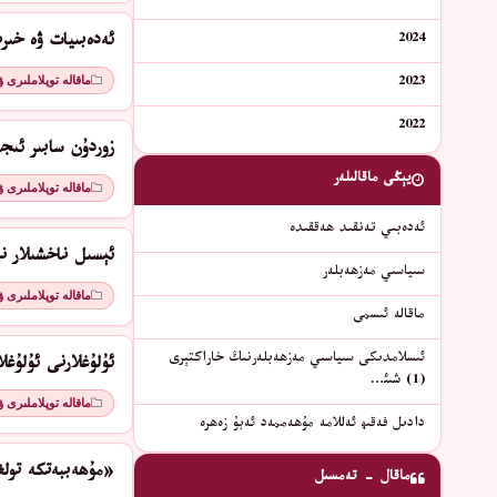
2024
ئەدەبىيات ۋە خىر
ماقالە توپلاملىرى 
2023
2022
زوردۇن سابىر ئىج
يېڭى ماقالىلەر
ماقالە توپلاملىرى 
ئەدەبىي تەنقىد ھەققىدە
ئېسىل ناخشىلار نې
سىياسىي مەزھەبلەر
ماقالە توپلاملىرى 
ماقالە ئىسمى
ئىسلامدىكى سىياسىي مەزھەبلەرنىڭ خاراكتېرى
ئۇلۇغلارنى ئۇلۇغل
(1) شىئ…
ماقالە توپلاملىرى 
دادىل فەقىھ ئەللامە مۇھەممەد ئەبۇ زەھرە
«مۇھەببەتكە تولغ
ماقال - تەمسىل