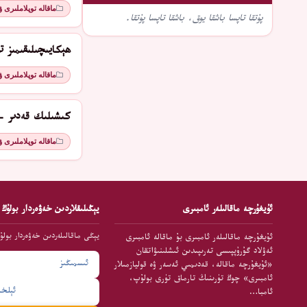
ماقالە توپلاملىرى 
پۇتقا تاپسا باشقا يوق، باشقا تاپسا پۇتقا.
ھېكايىچىلىقىمىز تو
ماقالە توپلاملىرى 
كىشىلىك قەدىر - 
ماقالە توپلاملىرى 
ئۇيغۇرچە ماقالىلەر ئامبىرى
يېڭىلىقلاردىن خەۋەردار بولۇڭ
يېڭى ماقالىلەردىن خەۋەردار بولۇ
ئۇيغۇرچە ماقالىلەر ئامبىرى بۇ ماقالە ئامبىرى
ئەۋلاد گۇرۇپپىسى تەرىپىدىن ئىشلىنىۋاتقان
«ئۇيغۇرچە ماقالە، قەدىمىي ئەسەر ۋە قوليازمىلار
ئامبىرى» چوڭ تۈرىنىڭ تارماق تۈرى بولۇپ،
ئامبا…