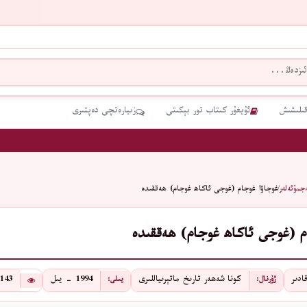
قىلىشىش
ئۇيغۇر كىتاب تور بېكىتى
زىيارەتچى دەپتىرى
جمۇئەلەر
/
غوجاۋا غوجام (غوجى ئاكاھ غوجام) ھەققىدە
م (غوجى ئاكاھ غوجام) ھەققىدە
ادىر
كونا شەھەر تارىخ ماتېرىياللىرى
1994 - يىل
143
ژۇرنال:
يىلى: