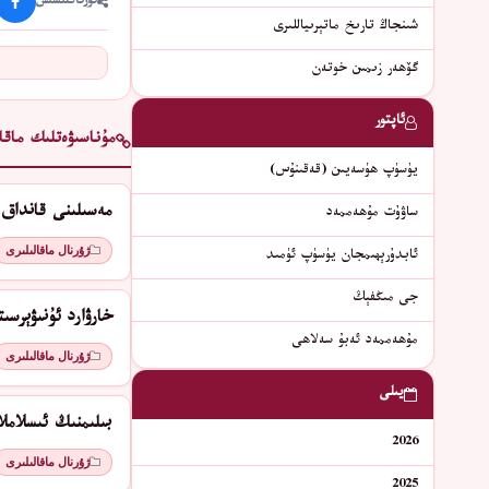
ئورتاقلىشىش
شىنجاڭ تارىخ ماتېرىياللىرى
گۆھەر زىمىن خوتەن
ئاپتور
مۇناسىۋەتلىك ماقال
يۈسۈپ ھۈسەيىن (قەقىنۇس)
مەسىلىنى قانداق 
ساۋۇت مۇھەممەد
ژۇرنال ماقالىلىرى
ئابدۇرېھىمجان يۈسۈپ ئۈمىد
جى مىڭفېڭ
ﺧﺎﺭﯞﺍﺭﺩ ﺋﯘﻧﯩﯟﯦﺮﺳﯩ
مۇھەممەد ئەبۇ سەلاھى
ژۇرنال ماقالىلىرى
يىلى
بىلىمنىڭ ئىسلامل
2026
ژۇرنال ماقالىلىرى
2025