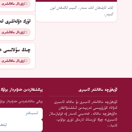
ژۇرنال ماقالىلىرى
ئات ئايلىغان ئات مىنەر، كىيىم تاللىغان تون
كىيەر.
تۈرك دۆلەتلىرى ت
ژۇرنال ماقالىلىرى
چىڭ سۇلالىسى دە
ژۇرنال ماقالىلىرى
ئۇيغۇرچە ماقالىلەر ئامبىرى
يېڭىلىقلاردىن خەۋەردار بولۇڭ
يېڭى ماقالىلەردىن خەۋەردار بولۇ
ئۇيغۇرچە ماقالىلەر ئامبىرى بۇ ماقالە ئامبىرى
ئەۋلاد گۇرۇپپىسى تەرىپىدىن ئىشلىنىۋاتقان
«ئۇيغۇرچە ماقالە، قەدىمىي ئەسەر ۋە قوليازمىلار
ئامبىرى» چوڭ تۈرىنىڭ تارماق تۈرى بولۇپ،
ئامبا…