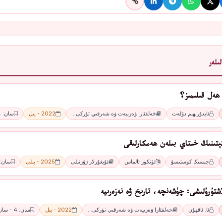
ىلەر
ھەل قىلىمىز؟
ئابدۇرېھىم دۆلەت
خەلقئارا ۋەزىيەت ۋە شەرقىي تۈركى…
2022 - يىل
سان: 4 - سان
ﺘﯧﺘﯩﻨﯩﯔ ﺧﯩﺘﺎﻱ ﺑﯩﻠﻪﻥ ھەمكارلىقى
ﺟﯧﺴﯩﻜﺎ ﻛﻮﺳﺘﯩﺴﯘ
ﺋﯚﺗﻜﯜﺭ ﺋﺎﻟﻤﺎﺱ
ئۇيغۇرلار ژۇرنىلى
2025 - يىلى
سان: 4 -ئا
اشتۇرۇلىشى: چۈشەنچە، تارىخ ۋە نەزەرىيە
ئا. ئاقھۇن
خەلقئارا ۋەزىيەت ۋە شەرقىي تۈركى…
2022 - يىل
سان: 4 - سان