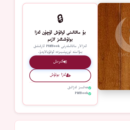
🔒
بۇ ماقالىنى ئوقۇش ئۈچۈن ئەزا
بولۇشىڭىز لازىم
ئەزالار ماقالىلەرنى PlifBook ئارقىلىق
بىۋاستە توربېتىمىزدە ئوقۇيالايدۇ.
كىرىش
ئەزا بولۇش
ھەقسىز ئەزالىق
PlifBook