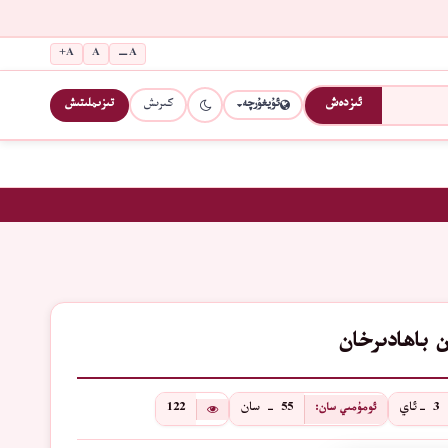
A+
A
A−
كىرىش
تىزىملىتىش
ئىزدەش
ئۇيغۇرچە
ﻦ ﺑﺎﮬﺎﺩﯨﺮﺧﺎﻥ
3 -ئاي
55 - سان
122
ئومۇمىي سان: