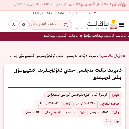
ئۇيغۇرچە ماقالىلەر ئامبىرى يېڭىلاندى
ئۇيغۇرچە ماقالىلەر ئامبىرى يېڭىلاندى
يەكشەنبە — 9 ئاۋغۇست 2026 | ھ 24 سەفەر 1448
 ماقالىلەر ئامبىرى يېڭىلاندى
ئۇيغۇرچە ماقالىلەر ئامبىرى يېڭىلاندى
/
ژۇرنال ماقالىلىرى
/
ﺋﺎﻣﯧﺮﯨﻜﺎ ﺩﯙﻟﻪﺕ ﻣﻪﺟﻠﯩﺴﻰ ﺧﯩﺘﺎﻱ ﺋﻮﻗﯘﻏﯘﭼﯩﻠﯩﺮﯨﻨﻰ ﺋﯩﺸﭙﯩﻴﻮﻧﻠﯘﻕ ﺑﯩﻠ…
ﺋﺎﻣﯧﺮﯨﻜﺎ ﺩﯙﻟﻪﺕ ﻣﻪﺟﻠﯩﺴﻰ ﺧﯩﺘﺎﻱ ﺋﻮﻗﯘﻏﯘﭼﯩﻠﯩﺮﯨﻨﻰ ﺋﯩﺸﭙﯩﻴﻮﻧﻠﯘﻕ
ﺑﯩﻠﻪﻥ ﺋﻪﻳﯩﺒﻠﯩﺪﻯ
ئوتتۇرا شەرق كۆزەتكۈچىسى گېزىتى تەھرىراتى
ئاپتور:
ﺋﯚﺗﻜﯜﺭ ﺋﺎﻟﻤﺎﺱ
ئۇيغۇرلار ژۇرنىلى
تەرجىمە قىلغۇچى:
ژۇرنال:
2025 - يىلى
4 -ئاي
68 - سان
يىلى:
سان:
ئومۇمىي سان:
140