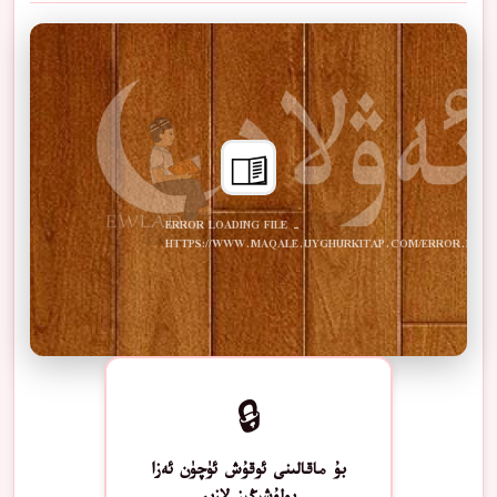
ERROR LOADING FILE -
HTTPS://WWW.MAQALE.UYGHURKITAP.COM/ERROR.PDF
🔒
بۇ ماقالىنى ئوقۇش ئۈچۈن ئەزا