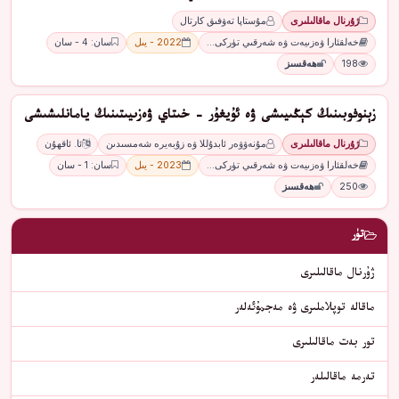
ژۇرنال ماقالىلىرى
مۇستاپا تەۋفىق كارتال
خەلقئارا ۋەزىيەت ۋە شەرقىي تۈركى…
2022 - يىل
سان: 4 - سان
198
ھەقسىز
زېنوفوبىنىڭ كېڭىيىشى ۋە ئۇيغۇر - خىتاي ۋەزىيىتىنىڭ يامانلىشىشى
ژۇرنال ماقالىلىرى
مۇنەۋۋەر ئابدۇللا ۋە زۇبەيرە شەمسىدىن
ئا. ئاقھۇن
خەلقئارا ۋەزىيەت ۋە شەرقىي تۈركى…
2023 - يىل
سان: 1 - سان
250
ھەقسىز
تۈر
ژۇرنال ماقالىلىرى
ماقالە توپلاملىرى ۋە مەجمۇئەلەر
تور بەت ماقالىلىرى
تەرمە ماقالىلەر