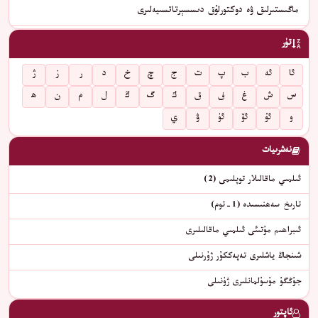
ماگىستىرلىق ۋە دوكتورلۇق دىسسېرتاتسىيەلىرى
تۈر
ئا
ئە
ب
پ
ت
ج
چ
خ
د
ر
ز
ژ
س
ش
غ
ف
ق
ك
گ
ڭ
ل
م
ن
ھ
و
ئۇ
ئۆ
ئۈ
ۋ
ي
نەشرىيات
ئىلمىي ماقالىلار توپلىمى (2)
تارىخ سەھنىسىدە (1-توم)
ئىبراھىم مۇتىئى ئىلمىي ماقالىلىرى
شىنجاڭ ياشلىرى تەپەككۇر ژۇرنىلى
جۇڭگۇ مۇسۇلمانلىرى ژۇنىلى
ئاپتور