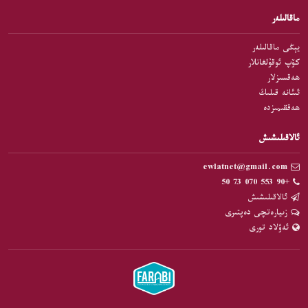
ماقالىلەر
يېڭى ماقالىلەر
كۆپ ئوقۇلغانلار
ھەقسىزلار
ئىئانە قىلىڭ
ھەققىمىزدە
ئالاقىلىشىش
ewlatnet@gmail.com
+90 553 070 73 50
ئالاقىلىشىش
زىيارەتچى دەپتىرى
ئەۋلاد تورى