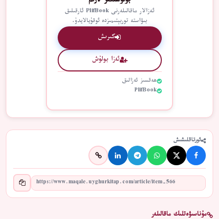
بولۇشىڭىز لازىم
ئەزالار ماقالىلەرنى PlifBook ئارقىلىق
بىۋاستە توربېتىمىزدە ئوقۇيالايدۇ.
كىرىش
ئەزا بولۇش
ھەقسىز ئەزالىق
PlifBook
ئورتاقلىشىش
مۇناسىۋەتلىك ماقالىلەر