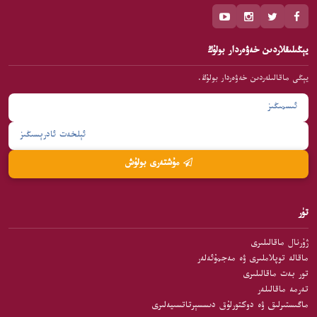
يېڭىلىقلاردىن خەۋەردار بولۇڭ
يېڭى ماقالىلەردىن خەۋەردار بولۇڭ.
مۇشتەرى بولۇش
تۈر
ژۇرنال ماقالىلىرى
ماقالە توپلاملىرى ۋە مەجمۇئەلەر
تور بەت ماقالىلىرى
تەرمە ماقالىلەر
ماگىستىرلىق ۋە دوكتورلۇق دىسسېرتاتسىيەلىرى