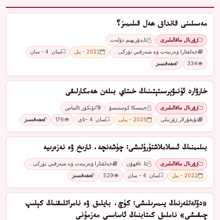
مەسىلىنى قانداق ھەل قىلىمىز؟
ژۇرنال ماقالىلىرى
ئابدۇرېھىم دۆلەت
خەلقئارا ۋەزىيەت ۋە شەرقىي تۈركى…
2022 - يىل
سان: 4 - سان
334
ھەقسىز
ﺧﺎﺭﯞﺍﺭﺩ ﺋﯘﻧﯩﯟﯦﺮﺳﯩﺘﯧﺘﯩﻨﯩﯔ ﺧﯩﺘﺎﻱ ﺑﯩﻠﻪﻥ ھەمكارلىقى
ژۇرنال ماقالىلىرى
ﺟﯧﺴﯩﻜﺎ ﻛﻮﺳﺘﯩﺴﯘ
ﺋﯚﺗﻜﯜﺭ ﺋﺎﻟﻤﺎﺱ
ئۇيغۇرلار ژۇرنىلى
2025 - يىلى
سان: 4 -ئاي
176
ھەقسىز
بىلىمنىڭ ئىسلاملاشتۇرۇلىشى: چۈشەنچە، تارىخ ۋە نەزەرىيە
ژۇرنال ماقالىلىرى
ئا. ئاقھۇن
خەلقئارا ۋەزىيەت ۋە شەرقىي تۈركى…
2022 - يىل
سان: 4 - سان
529
ھەقسىز
«دۆلەتلەرنىڭ يىمىرىلىشى: كۈچ، بايلىق ۋە نامراتلىقنىڭ كېلىپ
چىقىشى» ناملىق كىتابنىڭ ئاساسىي مەزمۇنى