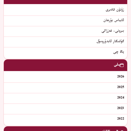
زۇنۇن قادىرى
ئابباس بۇرھان
بىرونى، غەززالى
گۈلنىگار ئابدۇروسۇل
ياڭ چى
يىلى
2026
2025
2024
2023
2022