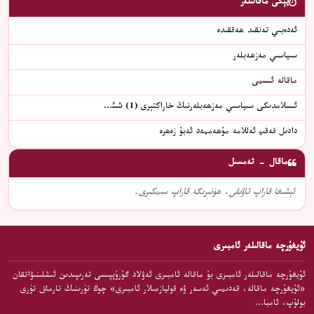
يېڭى ماقالىلەر
ئەدەبىي تەنقىد ھەققىدە
سىياسىي مەزھەبلەر
ماقالە ئىسمى
ئىسلامدىكى سىياسىي مەزھەبلەرنىڭ خاراكتېرى (1) شىئ…
دادىل فەقىھ ئەللامە مۇھەممەد ئەبۇ زەھرە
ماقال - تەمسىل
ئېشىغا قاراپ تاۋىقى، ھۈنىرىگە قاراپ سىمكىرى.
ئۇيغۇرچە ماقالىلەر ئامبىرى
ئۇيغۇرچە ماقالىلەر ئامبىرى بۇ ماقالە ئامبىرى ئەۋلاد گۇرۇپپىسى تەرىپىدىن ئىشلىنىۋاتقان
«ئۇيغۇرچە ماقالە، قەدىمىي ئەسەر ۋە قوليازمىلار ئامبىرى» چوڭ تۈرىنىڭ تارماق تۈرى
بولۇپ، ئامبا…