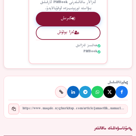
ئەزالار ماقالىلەرنى PlifBook ئارقىلىق
بىۋاستە توربېتىمىزدە ئوقۇيالايدۇ.
كىرىش
ئەزا بولۇش
ھەقسىز ئەزالىق
PlifBook
ئورتاقلىشىش
مۇناسىۋەتلىك ماقالىلەر