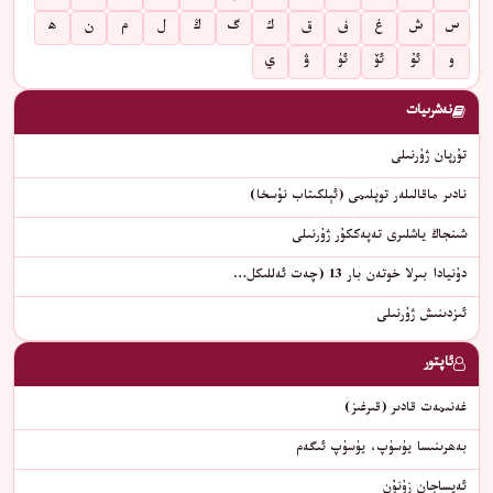
س
ش
غ
ف
ق
ك
گ
ڭ
ل
م
ن
ھ
و
ئۇ
ئۆ
ئۈ
ۋ
ي
نەشرىيات
تۇرپان ژۇرنىلى
نادىر ماقالىلەر توپلىمى (ئېلكىتاب نۇسخا)
شىنجاڭ ياشلىرى تەپەككۇر ژۇرنىلى
دۇنيادا بىرلا خوتەن بار 13 (چەت ئەللىكل…
ئىزدىنىش ژۇرنىلى
ئاپتور
غەنىمەت قادىر (قىرغىز)
بەھرىنىسا يۈسۈپ، يۈسۈپ ئىگەم
ئەيساجان زۇنۇن