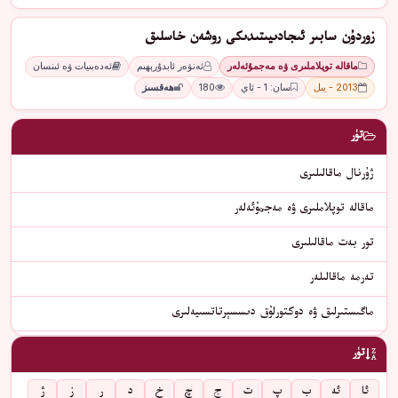
زوردۇن سابىر ئىجادىيىتىدىكى روشەن خاسلىق
ماقالە توپلاملىرى ۋە مەجمۇئەلەر
ئەنۋەر ئابدۇرېھىم
ئەدەبىيات ۋە ئىنسان
2013 - يىل
سان: 1 - ئاي
180
ھەقسىز
تۈر
ژۇرنال ماقالىلىرى
ماقالە توپلاملىرى ۋە مەجمۇئەلەر
تور بەت ماقالىلىرى
تەرمە ماقالىلەر
ماگىستىرلىق ۋە دوكتورلۇق دىسسېرتاتسىيەلىرى
تۈر
ئا
ئە
ب
پ
ت
ج
چ
خ
د
ر
ز
ژ