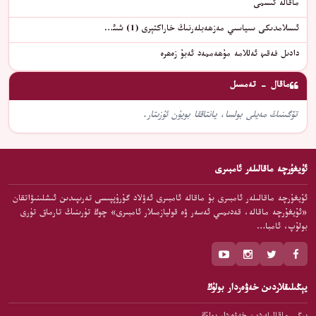
ماقالە ئىسمى
ئىسلامدىكى سىياسىي مەزھەبلەرنىڭ خاراكتېرى (1) شىئ…
دادىل فەقىھ ئەللامە مۇھەممەد ئەبۇ زەھرە
ماقال - تەمسىل
تۆگىنىڭ مەيلى بولسا، يانتاققا بويۇن ئۇزىتار.
ئۇيغۇرچە ماقالىلەر ئامبىرى
ئۇيغۇرچە ماقالىلەر ئامبىرى بۇ ماقالە ئامبىرى ئەۋلاد گۇرۇپپىسى تەرىپىدىن ئىشلىنىۋاتقان
«ئۇيغۇرچە ماقالە، قەدىمىي ئەسەر ۋە قوليازمىلار ئامبىرى» چوڭ تۈرىنىڭ تارماق تۈرى
بولۇپ، ئامبا…
يېڭىلىقلاردىن خەۋەردار بولۇڭ