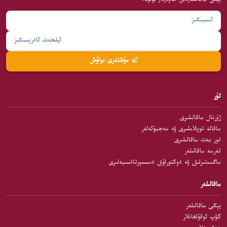
يېڭى ماقالىلەردىن خەۋەردار بولۇڭ.
مۇشتەرى بولۇش
تۈر
ژۇرنال ماقالىلىرى
ماقالە توپلاملىرى ۋە مەجمۇئەلەر
تور بەت ماقالىلىرى
تەرمە ماقالىلەر
ماگىستىرلىق ۋە دوكتورلۇق دىسسېرتاتسىيەلىرى
ماقالىلەر
يېڭى ماقالىلەر
كۆپ ئوقۇلغانلار