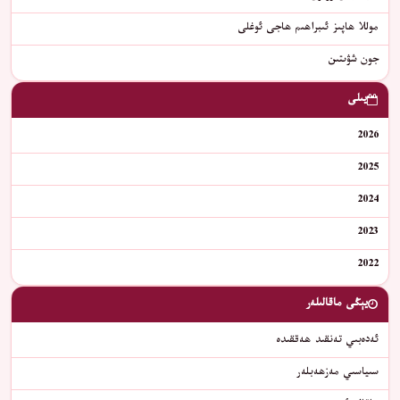
موللا ھاپىز ئىبراھىم ھاجى ئوغلى
جون شۋىتىن
يىلى
2026
2025
2024
2023
2022
يېڭى ماقالىلەر
ئەدەبىي تەنقىد ھەققىدە
سىياسىي مەزھەبلەر