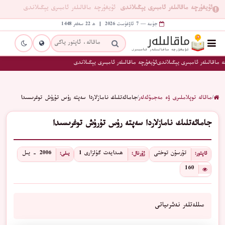
ئۇيغۇرچە ماقالىلەر ئامبىرى يېڭىلاندى
ئۇيغۇرچە ماقالىلەر ئامبىرى يېڭىلاندى
جۈمە — 7 ئاۋغۇست 2026 | ھ 22 سەفەر 1448
 ماقالىلەر ئامبىرى يېڭىلاندى
ئۇيغۇرچە ماقالىلەر ئامبىرى يېڭىلاندى
/
ماقالە توپلاملىرى ۋە مەجمۇئەلەر
/
جامائەتلىك نامازلاردا سەپتە رۇس تۇرۇش توغرىسىدا
جامائەتلىك نامازلاردا سەپتە رۇس تۇرۇش توغرىسىدا
تۇرسۇن توختى
ھىدايەت گۈلزارى 1
2006 - يىل
ئاپتور:
ژۇرنال:
يىلى:
160
مىللەتلەر نەشرىياتى