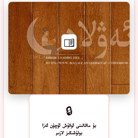
ERROR LOADING FILE -
HTTPS://WWW.MAQALE.UYGHURKITAP.COM/ERROR.PDF
🔒
بۇ ماقالىنى ئوقۇش ئۈچۈن ئەزا
بولۇشىڭىز لازىم