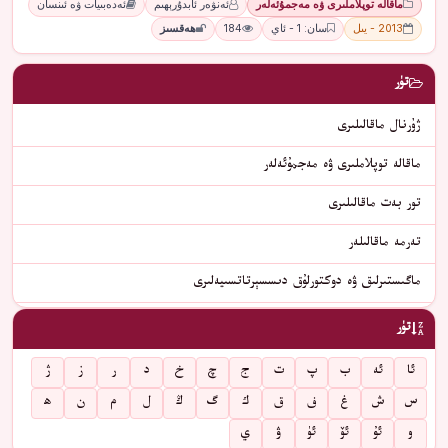
ماقالە توپلاملىرى ۋە مەجمۇئەلەر
ئەنۋەر ئابدۇرېھىم
ئەدەبىيات ۋە ئىنسان
2013 - يىل
سان: 1 - ئاي
184
ھەقسىز
تۈر
ژۇرنال ماقالىلىرى
ماقالە توپلاملىرى ۋە مەجمۇئەلەر
تور بەت ماقالىلىرى
تەرمە ماقالىلەر
ماگىستىرلىق ۋە دوكتورلۇق دىسسېرتاتسىيەلىرى
تۈر
ئا
ئە
ب
پ
ت
ج
چ
خ
د
ر
ز
ژ
س
ش
غ
ف
ق
ك
گ
ڭ
ل
م
ن
ھ
و
ئۇ
ئۆ
ئۈ
ۋ
ي