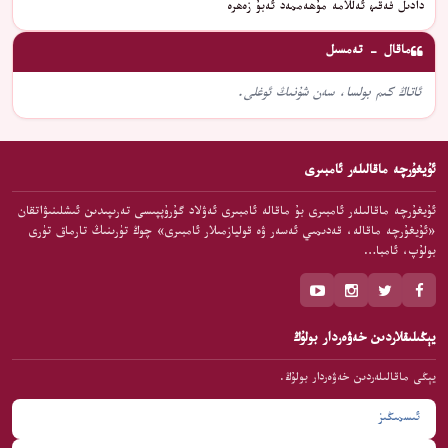
دادىل فەقىھ ئەللامە مۇھەممەد ئەبۇ زەھرە
ماقال - تەمسىل
ئاتاڭ كىم بولسا، سەن شۇنىڭ ئوغلى.
ئۇيغۇرچە ماقالىلەر ئامبىرى
ئۇيغۇرچە ماقالىلەر ئامبىرى بۇ ماقالە ئامبىرى ئەۋلاد گۇرۇپپىسى تەرىپىدىن ئىشلىنىۋاتقان
«ئۇيغۇرچە ماقالە، قەدىمىي ئەسەر ۋە قوليازمىلار ئامبىرى» چوڭ تۈرىنىڭ تارماق تۈرى
بولۇپ، ئامبا…
يېڭىلىقلاردىن خەۋەردار بولۇڭ
يېڭى ماقالىلەردىن خەۋەردار بولۇڭ.