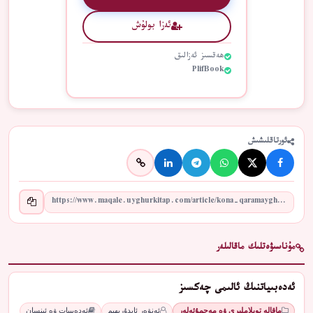
ئەزا بولۇش
ھەقسىز ئەزالىق
PlifBook
ئورتاقلىشىش
مۇناسىۋەتلىك ماقالىلەر
ئەدەبىياتنىڭ ئالىمى چەكسىز
ماقالە توپلاملىرى ۋە مەجمۇئەلەر
ئەنۋەر ئابدۇرېھىم
ئەدەبىيات ۋە ئىنسان