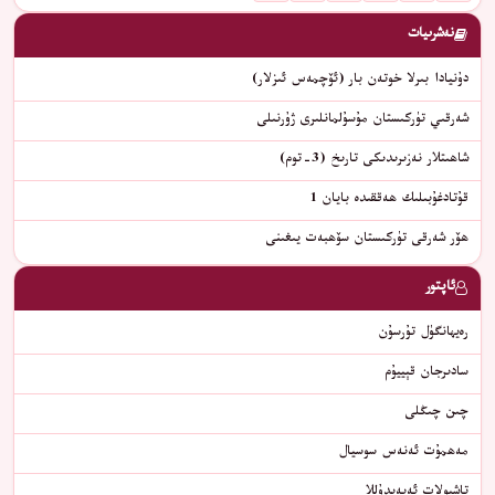
نەشرىيات
دۇنيادا بىرلا خوتەن بار (ئۆچمەس ئىزلار)
شەرقىي تۈركىستان مۇسۇلمانلىرى ژۇرنىلى
شاھىتلار نەزىرىدىكى تارىخ (3-توم)
قۇتادغۇبىلىك ھەققىدە بايان 1
ھۆر شەرقى تۈركىستان سۆھبەت يىغىنى
ئاپتور
رەيھانگۈل تۇرسۇن
سادىرجان قېييۇم
چىن چىڭلى
ﻣﻪﮬﻤﯘﺕ ﺋﻪﻧﻪﺱ ﺳﻮﺳﻴﺎﻝ
تاشپولات ئەبەيدۇللا