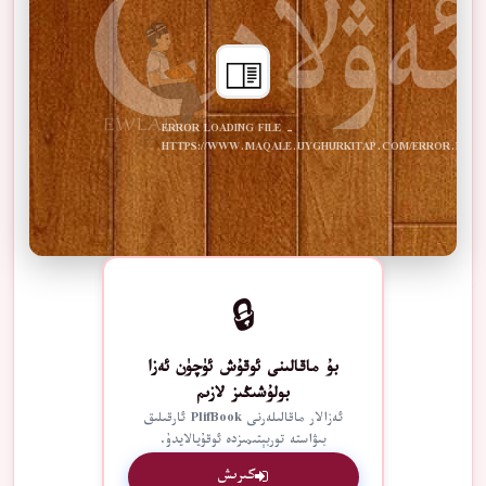
ERROR LOADING FILE -
HTTPS://WWW.MAQALE.UYGHURKITAP.COM/ERROR.PDF
🔒
بۇ ماقالىنى ئوقۇش ئۈچۈن ئەزا
بولۇشىڭىز لازىم
ئەزالار ماقالىلەرنى PlifBook ئارقىلىق
بىۋاستە توربېتىمىزدە ئوقۇيالايدۇ.
كىرىش