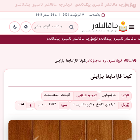
ئۇيغۇرچە ماقالىلەر ئامبىرى يېڭىلاندى
ئۇيغۇرچە ماقالىلەر ئامبىرى يېڭىلاندى
يەكشەنبە — 9 ئاۋغۇست 2026 | ھ 24 سەفەر 1448
 ماقالىلەر ئامبىرى يېڭىلاندى
ئۇيغۇرچە ماقالىلەر ئامبىرى يېڭىلاندى
/
ماقالە توپلاملىرى ۋە مەجمۇئەلەر
/
كونا قارامايغا بارايلى
كونا قارامايغا بارايلى
جاۋمېڭيى
ئابلەت مەھەممەت
ئاپتور:
تەرجىمە قىلغۇچى:
قاراماي تارىخ ماتېرىياللىرى 1
1987 - يىل
134
ژۇرنال:
يىلى: