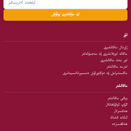
مۇشتەرى بولۇش
تۈر
ژۇرنال ماقالىلىرى
ماقالە توپلاملىرى ۋە مەجمۇئەلەر
تور بەت ماقالىلىرى
تەرمە ماقالىلەر
ماگىستىرلىق ۋە دوكتورلۇق دىسسېرتاتسىيەلىرى
ماقالىلەر
يېڭى ماقالىلەر
كۆپ ئوقۇلغانلار
ھەقسىزلار
ئىئانە قىلىڭ
ھەققىمىزدە