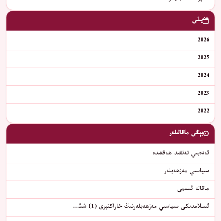
يىلى
2026
2025
2024
2023
2022
يېڭى ماقالىلەر
ئەدەبىي تەنقىد ھەققىدە
سىياسىي مەزھەبلەر
ماقالە ئىسمى
ئىسلامدىكى سىياسىي مەزھەبلەرنىڭ خاراكتېرى (1) شىئ…