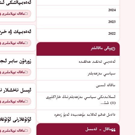
ئەدەبىياتتىكى ئىن
2024
ماقالە توپلاملىرى 
2023
ئەدەبىيات ۋە خىر
2022
ماقالە توپلاملىرى 
يېڭى ماقالىلەر
زوردۇن سابىر ئىج
ئەدەبىي تەنقىد ھەققىدە
ماقالە توپلاملىرى 
سىياسىي مەزھەبلەر
ماقالە ئىسمى
ئېسىل ناخشىلار نې
ئىسلامدىكى سىياسىي مەزھەبلەرنىڭ خاراكتېرى
ماقالە توپلاملىرى 
(1) شىئ…
دادىل فەقىھ ئەللامە مۇھەممەد ئەبۇ زەھرە
ئۇلۇغلارنى ئۇلۇغل
ماقال - تەمسىل
ماقالە توپلاملىرى 