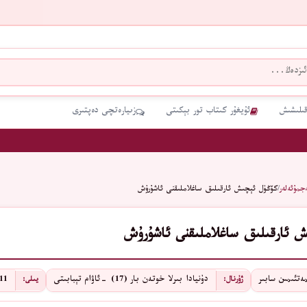
قىلىشىش
ئۇيغۇر كىتاب تور بېكىتى
زىيارەتچى دەپتىرى
جمۇئەلەر
/
كۆڭۈل ئېچىش ئارقىلىق ساغلاملىقنى ئاشۇرۇش
 ئارقىلىق ساغلاملىقنى ئاشۇرۇش
ەتئىمىن سابىر
دۇنيادا بىرلا خوتەن بار (17) -ئاۋام تېبابىتى
2011 
ژۇرنال:
يىلى: