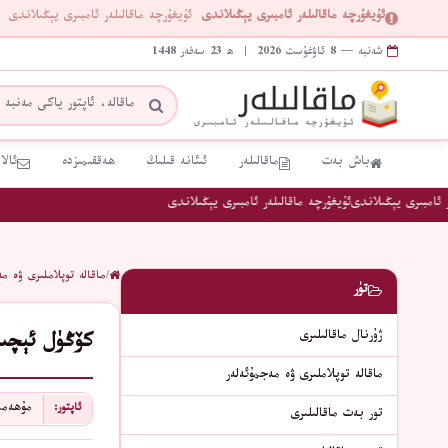
ئۇيغۇرچە ماقالىلەر ئامبىرى يېڭىلاندى
ئۇيغۇرچە ماقالىلەر ئامبىرى يېڭىلاندى
شەنبە — 8 ئاۋغۇست 2026 | ھ 23 سەفەر 1448
باش بەت
ماقالىلەر
ئىئانە قىلىڭ
ھەققىمىزدە
ئالا
ئامبىرى يېڭىلاندى
ئۇيغۇرچە ماقالىلەر ئامبىرى يېڭىلاندى
/
ماقالە توپلاملىرى ۋە مە
تۈر
ژۇرنال ماقالىلىرى
كۆڭۈل ئېچىش
ماقالە توپلاملىرى ۋە مەجمۇئەلەر
مۇھەمم
ئاپتور:
تور بەت ماقالىلىرى