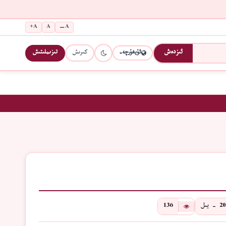
A+
A
A−
كىرىش
تىزىملىتىش
ئىزدەش
ئۇيغۇرچە
- يىل
136