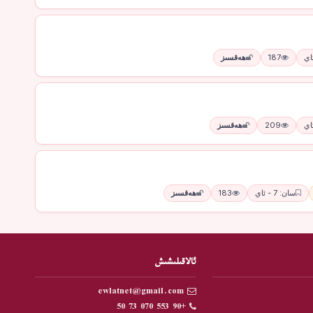
187
ھەقسىز
209
ھەقسىز
سان: 7 - ئاي
183
ھەقسىز
ئالاقىلىشىش
ewlatnet@gmail.com
+90 553 070 73 50