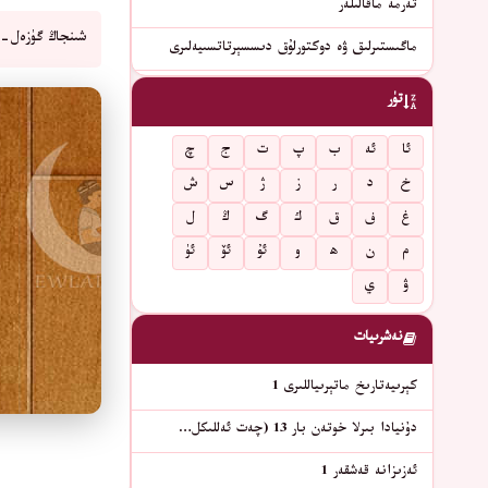
تەرمە ماقالىلەر
شىنجاڭ گۈزەل-س
ماگىستىرلىق ۋە دوكتورلۇق دىسسېرتاتسىيەلىرى
تۈر
ئا
ئە
ب
پ
ت
ج
چ
خ
د
ر
ز
ژ
س
ش
غ
ف
ق
ك
گ
ڭ
ل
م
ن
ھ
و
ئۇ
ئۆ
ئۈ
ۋ
ي
نەشرىيات
كېرىيەتارىخ ماتېرىياللىرى 1
دۇنيادا بىرلا خوتەن بار 13 (چەت ئەللىكل…
ئەزىزانە قەشقەر 1