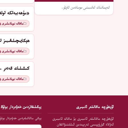
ئەيسانىڭ ئەلىمىنى موسادىن ئاپتۇ.
«مۇھەببەتكە تولغ
ماقالە توپلاملىرى 
ھېكايىچىلىقىمىز تو
ماقالە توپلاملىرى 
كىشىلىك قەدىر - 
ماقالە توپلاملىرى 
ئۇيغۇرچە ماقالىلەر ئامبىرى
يېڭىلىقلاردىن خەۋەردار بولۇڭ
يېڭى ماقالىلەردىن خەۋەردار بولۇ
ئۇيغۇرچە ماقالىلەر ئامبىرى بۇ ماقالە ئامبىرى
ئەۋلاد گۇرۇپپىسى تەرىپىدىن ئىشلىنىۋاتقان