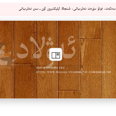
ەنئەت، فوتۇ سۈرەت نەشرىياتى، شىنجاڭ ئېلېكتىرون ئۈن-سىن نەشرىياتى
ERROR LOADING FILE -
HTTPS://WWW.MAQALE.UYGHURKITAP.COM/ERROR.PDF