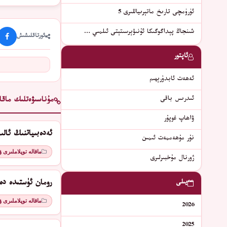
ئۈرۈمچى تارىخ ماتېرىياللىرى 5
شىنجاڭ پېداگوگىكا ئۇنىۋېرسىتېتى ئىلمىي …
ئورتاقلىشىش
ئاپتور
ئەھەت ئابدۇرېھىم
ئىدرىس باقى
مۇناسىۋەتلىك ماقال
ۋاھاپ غوپۇر
ئەدەبىياتنىڭ ئال
نۇر مۇھەممەت ئىمىن
ماقالە توپلاملىرى 
ژورنال مۇخبىرلىرى
يىلى
رومان ئۈستىدە دە
ماقالە توپلاملىرى 
2026
2025