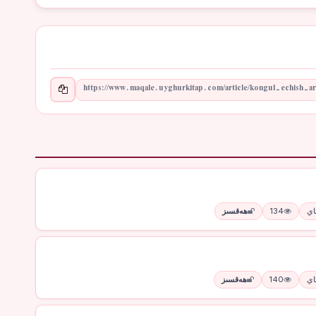
134
ھەقسىز
140
ھەقسىز