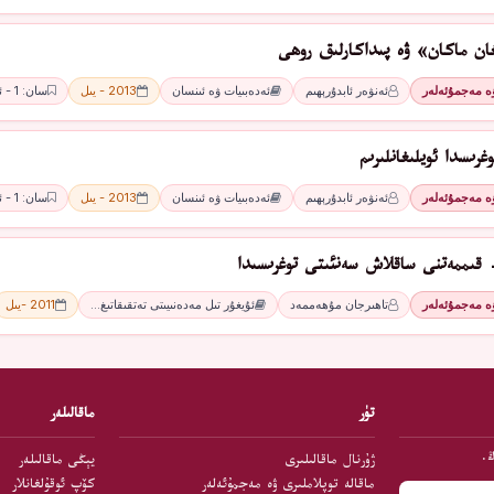
ان ماكان» ۋە پىداكارلىق روھى
ۋە مەجمۇئەلەر
ئەنۋەر ئابدۇرېھىم
ئەدەبىيات ۋە ئىنسان
2013 - يىل
سان: 1 - ئاي
غرىسدا ئويلىغانلىرىم
ۋە مەجمۇئەلەر
ئەنۋەر ئابدۇرېھىم
ئەدەبىيات ۋە ئىنسان
2013 - يىل
سان: 1 - ئاي
قىممەتنى ساقلاش سەنئىتى توغرىسىدا
ۋە مەجمۇئەلەر
تاھىرجان مۇھەممەد
ئۇيغۇر تىل مەدەنىيىتى تەتقىقاتىغ…
2011 -يىل
تۈر
ماقالىلەر
ڭ.
ژۇرنال ماقالىلىرى
يېڭى ماقالىلەر
ماقالە توپلاملىرى ۋە مەجمۇئەلەر
كۆپ ئوقۇلغانلار