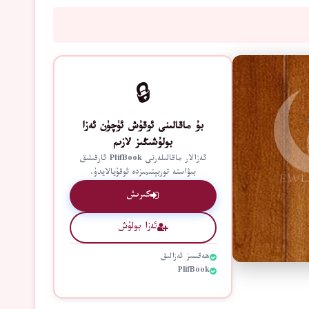
🔒
بۇ ماقالىنى ئوقۇش ئۈچۈن ئەزا
بولۇشىڭىز لازىم
ئەزالار ماقالىلەرنى PlifBook ئارقىلىق
بىۋاستە توربېتىمىزدە ئوقۇيالايدۇ.
كىرىش
ئەزا بولۇش
ھەقسىز ئەزالىق
PlifBook