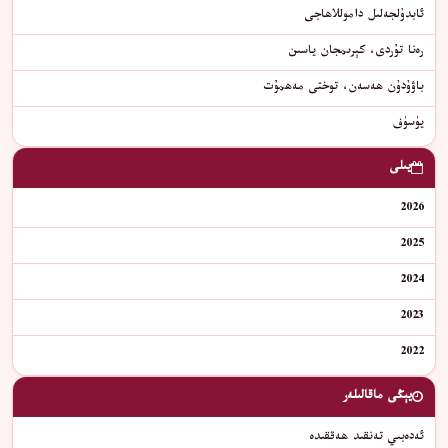
ئابدۇلجەلىل داموللاھاجى
رەنا تۇردى، كېرىمجان ياسىن
باۋۇدۇن ھەسەن، توختى مەھمۇت
يۈسۈف
يىلى
2026
2025
2024
2023
2022
يېڭى ماقالىلەر
ئەدەبىي تەنقىد ھەققىدە