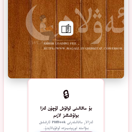
ERROR LOADING FILE -
HTTPS://WWW.MAQALE.UYGHURKITAP.COM/ERROR.PDF
🔒
بۇ ماقالىنى ئوقۇش ئۈچۈن ئەزا
بولۇشىڭىز لازىم
ئەزالار ماقالىلەرنى PlifBook ئارقىلىق
بىۋاستە توربېتىمىزدە ئوقۇيالايدۇ.