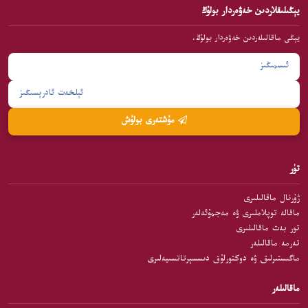
يېڭىلىقلاردىن خەۋەردار بولۇڭ
يېڭى ماقالىلەردىن خەۋەردار بولۇڭ.
مۇشتەرى بولۇش
تۈر
ژۇرنال ماقالىلىرى
ماقالە توپلاملىرى ۋە مەجمۇئەلەر
تور بەت ماقالىلىرى
تەرمە ماقالىلەر
ماگىستىرلىق ۋە دوكتورلۇق دىسسېرتاتسىيەلىرى
ماقالىلەر