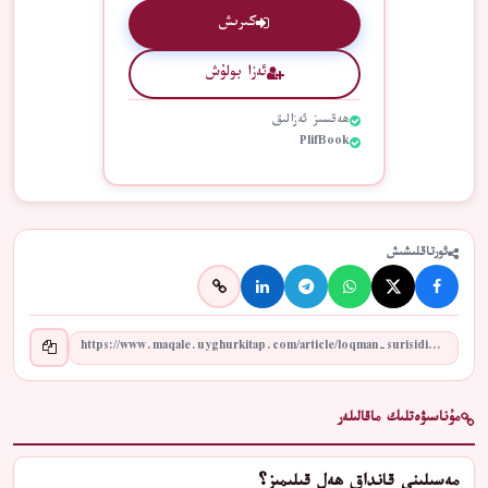
كىرىش
ئەزا بولۇش
ھەقسىز ئەزالىق
PlifBook
ئورتاقلىشىش
مۇناسىۋەتلىك ماقالىلەر
مەسىلىنى قانداق ھەل قىلىمىز؟