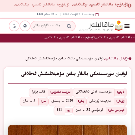
ئۇيغۇرچە ماقالىلەر ئامبىرى يېڭىلاندى
ئۇيغۇرچە ماقالىلەر ئامبىرى يېڭىلاندى
جۈمە — 7 ئاۋغۇست 2026 | ھ 22 سەفەر 1448
 ماقالىلەر ئامبىرى يېڭىلاندى
ئۇيغۇرچە ماقالىلەر ئامبىرى يېڭىلاندى
/
ژۇرنال ماقالىلىرى
/
لوقمان سۈرىسىدىكى بالىلار بىلەن سۆھبەتلىشىش ئەخلاقى
لوقمان سۈرىسىدىكى بالىلار بىلەن سۆھبەتلىشىش ئەخلاقى
مۇھەممەد ئەلى ئەلخەلاقى
فاتىھ بۇغرا
ئاپتور:
تەرجىمە قىلغۇچى:
مەرىپەت ژۇرنىلى
2020 - يىللىق
3 - سان
ژۇرنال:
يىلى:
سان:
ئومۇمىي 32 - سان
111
ئومۇمىي سان: