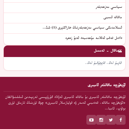
سىياسىي مەزھەبلەر
ماقالە ئىسمى
ئىسلامدىكى سىياسىي مەزھەبلەرنىڭ خاراكتېرى (1) شىئ…
دادىل فەقىھ ئەللامە مۇھەممەد ئەبۇ زەھرە
ماقال - تەمسىل
قاپمۇ تەڭ، قاپچۇقمۇ تەڭ.
ئۇيغۇرچە ماقالىلەر ئامبىرى
ئۇيغۇرچە ماقالىلەر ئامبىرى بۇ ماقالە ئامبىرى ئەۋلاد گۇرۇپپىسى تەرىپىدىن ئىشلىنىۋاتقان
«ئۇيغۇرچە ماقالە، قەدىمىي ئەسەر ۋە قوليازمىلار ئامبىرى» چوڭ تۈرىنىڭ تارماق تۈرى
بولۇپ، ئامبا…