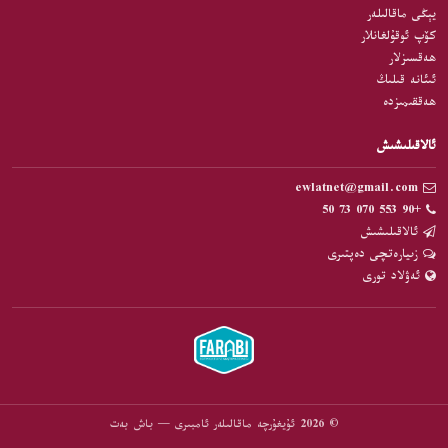
يېڭى ماقالىلەر
كۆپ ئوقۇلغانلار
ھەقسىزلار
ئىئانە قىلىڭ
ھەققىمىزدە
ئالاقىلىشىش
ewlatnet@gmail.com
+90 553 070 73 50
ئالاقىلىشىش
زىيارەتچى دەپتىرى
ئەۋلاد تورى
© 2026 ئۇيغۇرچە ماقالىلەر ئامبىرى — باش بەت