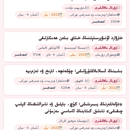
ژۇرنال ماقالىلىرى
ئابدۇرېھىم دۆلەت
خەلقئارا ۋەزىيەت ۋە شەرقىي تۈركى…
2022 - يىل
سان: 4 - سان
330
ھەقسىز
ﺧﺎﺭﯞﺍﺭﺩ ﺋﯘﻧﯩﯟﯦﺮﺳﯩﺘﯧﺘﯩﻨﯩﯔ ﺧﯩﺘﺎﻱ ﺑﯩﻠﻪﻥ ھەمكارلىقى
ژۇرنال ماقالىلىرى
ﺟﯧﺴﯩﻜﺎ ﻛﻮﺳﺘﯩﺴﯘ
ﺋﯚﺗﻜﯜﺭ ﺋﺎﻟﻤﺎﺱ
ئۇيغۇرلار ژۇرنىلى
2025 - يىلى
سان: 4 -ئاي
172
ھەقسىز
بىلىمنىڭ ئىسلاملاشتۇرۇلىشى: چۈشەنچە، تارىخ ۋە نەزەرىيە
ژۇرنال ماقالىلىرى
ئا. ئاقھۇن
خەلقئارا ۋەزىيەت ۋە شەرقىي تۈركى…
2022 - يىل
سان: 4 - سان
526
ھەقسىز
«دۆلەتلەرنىڭ يىمىرىلىشى: كۈچ، بايلىق ۋە نامراتلىقنىڭ كېلىپ
چىقىشى» ناملىق كىتابنىڭ ئاساسىي مەزمۇنى
ژۇرنال ماقالىلىرى
مۇستاپا تەۋفىق كارتال
خەلقئارا ۋەزىيەت ۋە شەرقىي تۈركى…
2022 - يىل
سان: 4 - سان