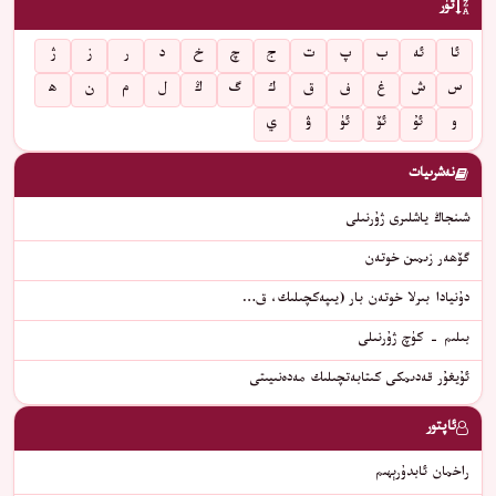
تۈر
ئا
ئە
ب
پ
ت
ج
چ
خ
د
ر
ز
ژ
س
ش
غ
ف
ق
ك
گ
ڭ
ل
م
ن
ھ
و
ئۇ
ئۆ
ئۈ
ۋ
ي
نەشرىيات
شىنجاڭ ياشلىرى ژۇرنىلى
گۆھەر زىمىن خوتەن
دۇنيادا بىرلا خوتەن بار (يىپەكچىلىك، ق…
بىلىم - كۈچ ژۇرنىلى
ئۇيغۇر قەدىمكى كىتابەتچىلىك مەدەنىيىتى
ئاپتور
راخمان ئابدۇرېھىم