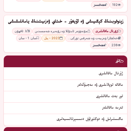
192
ھەقسىز
زېنوفوبىنىڭ كېڭىيىشى ۋە ئۇيغۇر - خىتاي ۋەزىيىتىنىڭ يامانلىشىشى
ژۇرنال ماقالىلىرى
مۇنەۋۋەر ئابدۇللا ۋە زۇبەيرە شەمسىدىن
ئا. ئاقھۇن
خەلقئارا ۋەزىيەت ۋە شەرقىي تۈركى…
2023 - يىل
سان: 1 - سان
238
ھەقسىز
تۈر
ژۇرنال ماقالىلىرى
ماقالە توپلاملىرى ۋە مەجمۇئەلەر
تور بەت ماقالىلىرى
تەرمە ماقالىلەر
ماگىستىرلىق ۋە دوكتورلۇق دىسسېرتاتسىيەلىرى