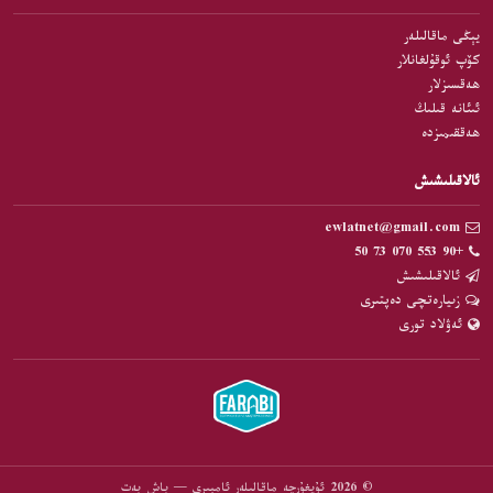
يېڭى ماقالىلەر
كۆپ ئوقۇلغانلار
ھەقسىزلار
ئىئانە قىلىڭ
ھەققىمىزدە
ئالاقىلىشىش
ewlatnet@gmail.com
+90 553 070 73 50
ئالاقىلىشىش
زىيارەتچى دەپتىرى
ئەۋلاد تورى
© 2026 ئۇيغۇرچە ماقالىلەر ئامبىرى — باش بەت