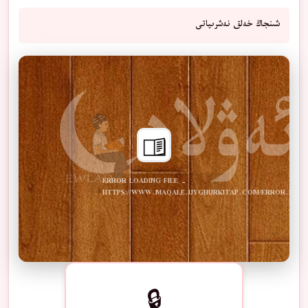
شىنجاڭ خەلق نەشرىياتى
ERROR LOADING FILE -
HTTPS://WWW.MAQALE.UYGHURKITAP.COM/ERROR.PDF
🔒