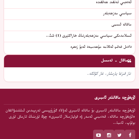
ئەدەبىي تەنقىد ھەققىدە
سىياسىي مەزھەبلەر
ماقالە ئىسمى
ئىسلامدىكى سىياسىي مەزھەبلەرنىڭ خاراكتېرى (1) شىئ…
دادىل فەقىھ ئەللامە مۇھەممەد ئەبۇ زەھرە
ماقال - تەمسىل
ناز قىزغا يارىشار، غاز كۆلگە.
ئۇيغۇرچە ماقالىلەر ئامبىرى
ئۇيغۇرچە ماقالىلەر ئامبىرى بۇ ماقالە ئامبىرى ئەۋلاد گۇرۇپپىسى تەرىپىدىن ئىشلىنىۋاتقان
«ئۇيغۇرچە ماقالە، قەدىمىي ئەسەر ۋە قوليازمىلار ئامبىرى» چوڭ تۈرىنىڭ تارماق تۈرى
بولۇپ، ئامبا…