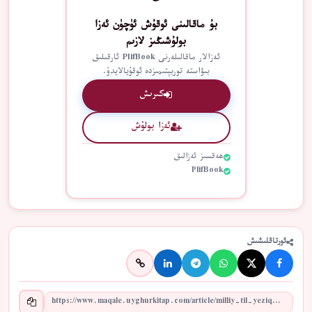
بۇ ماقالىنى ئوقۇش ئۈچۈن ئەزا
بولۇشىڭىز لازىم
ئەزالار ماقالىلەرنى PlifBook ئارقىلىق
بىۋاستە توربېتىمىزدە ئوقۇيالايدۇ.
كىرىش
ئەزا بولۇش
ھەقسىز ئەزالىق
PlifBook
ئورتاقلىشىش