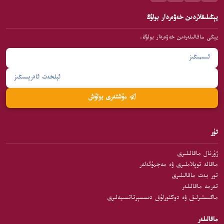
يېڭىلىقلاردىن خەۋەردار بولۇڭ
يېڭى ماقالىلەردىن خەۋەردار بولۇڭ.
مۇشتەرى بولۇش
تۈر
ژۇرنال ماقالىلىرى
ماقالە توپلاملىرى ۋە مەجمۇئەلەر
تور بەت ماقالىلىرى
تەرمە ماقالىلەر
ماگىستىرلىق ۋە دوكتورلۇق دىسسېرتاتسىيەلىرى
ماقالىلەر