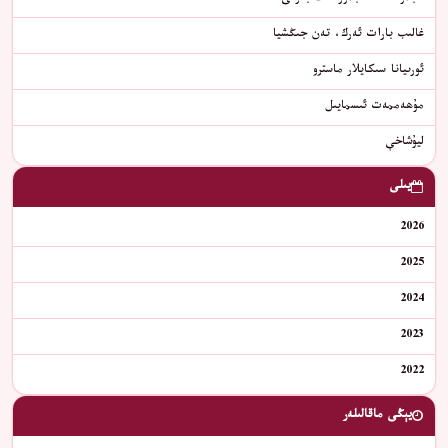
غالىب بارات ئەرك، تەن جىڭشيا
ئورىيانا سىكايلار ماسترو
مۇھەممەت ئىسمايىل
ليۇشاخې
يىلى
2026
2025
2024
2023
2022
يېڭى ماقالىلەر