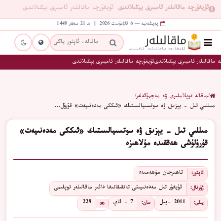
ئۇيغۇرچە ماقالىلەر ئامبىرى يېڭىلاندى
ئۇيغۇرچە ماقالىلەر ئامبىرى يېڭىلاندى
پەيشەنبە — 6 ئاۋغۇست 2026 | ھ 21 سەفەر 1448
 ماقالىلەر ئامبىرى يېڭىلاندى
ئۇيغۇرچە ماقالىلەر ئامبىرى يېڭىلاندى
/
ماقالە توپلاملىرى ۋە مەجمۇئەلەر
/
مىللىي تىل - يېزىق ۋە سوتسىيالىستىك «ئىككى مەدەنىيەت» قۇرۇل…
مىللىي تىل - يېزىق ۋە سوتسىيالىستىك «ئىككى مەدەنىيەت»
قۇرۇلۇشى ھەققىدە مۇلاھىزە
تاھىرجان مۇھەممەد
ئاپتور:
ئۇيغۇر تىل مەدەنىيىتى تەتقىقاتىغا دائىر ماقالىلەر توپلىمى
ژۇرنال:
2011 -يىل
7 - ئاي
229
يىلى:
سان: