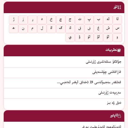
تۈر
ئا
ئە
ب
پ
ت
ج
چ
خ
د
ر
ز
ژ
س
ش
غ
ف
ق
ك
گ
ڭ
ل
م
ن
ھ
و
ئۇ
ئۆ
ئۈ
ۋ
ي
نەشرىيات
جۇڭگۇ مىللەتلىرى ژۇرنىلى
قاراقاشنى چۈشىنەيلى
قەشقەر مەجمۇئەسى 23 (خەلق ئېغىر ئەدەبىي…
مەرىپەت ژۇرنىلى
دەۋر ۋە بىز
ئاپتور
ئابدۇئەھەد ئابدۇرەشىت بەرقى