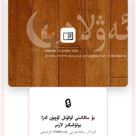
ERROR LOADING FILE -
HTTPS://WWW.MAQALE.UYGHURKITAP.COM/ERROR.PDF
🔒
بۇ ماقالىنى ئوقۇش ئۈچۈن ئەزا
بولۇشىڭىز لازىم
ئەزالار ماقالىلەرنى PlifBook ئارقىلىق