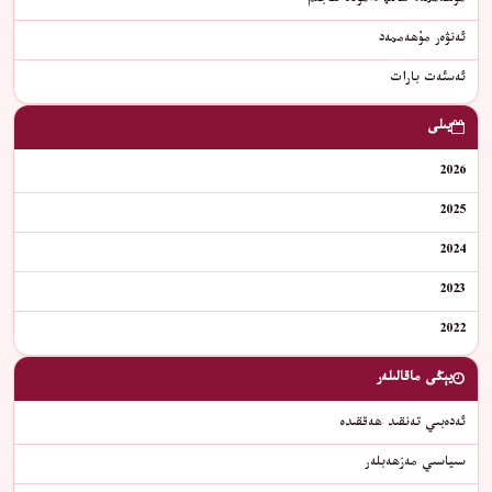
مۇھەممەد سالىھ داموللا ھاجىم
ئەنۋەر مۇھەممەد
ئەسئەت بارات
يىلى
2026
2025
2024
2023
2022
يېڭى ماقالىلەر
ئەدەبىي تەنقىد ھەققىدە
سىياسىي مەزھەبلەر