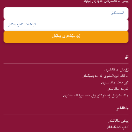
يېڭى ماقالىلەردىن خەۋەردار بولۇڭ.
مۇشتەرى بولۇش
تۈر
ژۇرنال ماقالىلىرى
ماقالە توپلاملىرى ۋە مەجمۇئەلەر
تور بەت ماقالىلىرى
تەرمە ماقالىلەر
ماگىستىرلىق ۋە دوكتورلۇق دىسسېرتاتسىيەلىرى
ماقالىلەر
يېڭى ماقالىلەر
كۆپ ئوقۇلغانلار