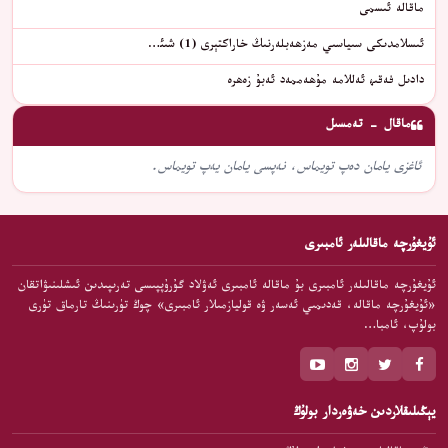
ماقالە ئىسمى
ئىسلامدىكى سىياسىي مەزھەبلەرنىڭ خاراكتېرى (1) شىئ…
دادىل فەقىھ ئەللامە مۇھەممەد ئەبۇ زەھرە
ماقال - تەمسىل
ئاغزى يامان دەپ تويماس، نەپسى يامان يەپ تويماس.
ئۇيغۇرچە ماقالىلەر ئامبىرى
ئۇيغۇرچە ماقالىلەر ئامبىرى بۇ ماقالە ئامبىرى ئەۋلاد گۇرۇپپىسى تەرىپىدىن ئىشلىنىۋاتقان
«ئۇيغۇرچە ماقالە، قەدىمىي ئەسەر ۋە قوليازمىلار ئامبىرى» چوڭ تۈرىنىڭ تارماق تۈرى
بولۇپ، ئامبا…
يېڭىلىقلاردىن خەۋەردار بولۇڭ