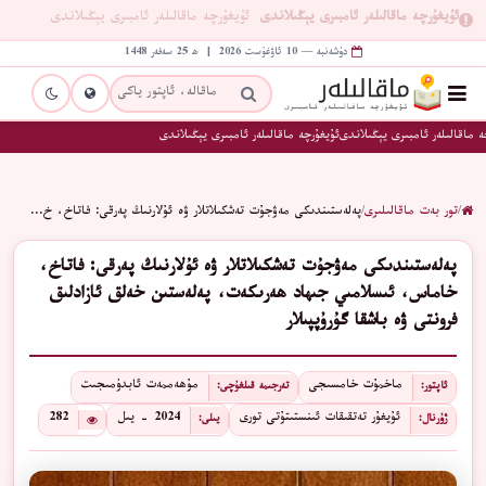
ئۇيغۇرچە ماقالىلەر ئامبىرى يېڭىلاندى
ئۇيغۇرچە ماقالىلەر ئامبىرى يېڭىلاندى
دۈشەنبە — 10 ئاۋغۇست 2026 | ھ 25 سەفەر 1448
 ماقالىلەر ئامبىرى يېڭىلاندى
ئۇيغۇرچە ماقالىلەر ئامبىرى يېڭىلاندى
/
تور بەت ماقالىلىرى
/
پەلەستىندىكى مەۋجۇت تەشكىلاتلار ۋە ئۇلارنىڭ پەرقى: فاتاخ، خ…
پەلەستىندىكى مەۋجۇت تەشكىلاتلار ۋە ئۇلارنىڭ پەرقى: فاتاخ،
خاماس، ئىسلامىي جىھاد ھەرىكەت، پەلەستىن خەلق ئازادلىق
فرونتى ۋە باشقا گۇرۇپپىلار
ماخمۇت خامسىجى
مۇھەممەت ئابدۇمىجىت
ئاپتور:
تەرجىمە قىلغۇچى:
ئۇيغۇر تەتقىقات ئىنستىتۇتى تورى
2024 - يىل
282
ژۇرنال:
يىلى: