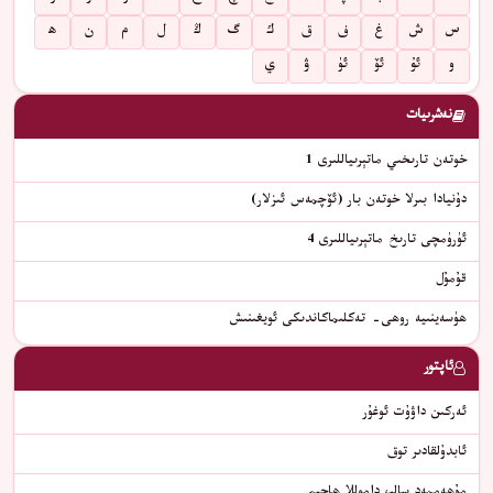
س
ش
غ
ف
ق
ك
گ
ڭ
ل
م
ن
ھ
و
ئۇ
ئۆ
ئۈ
ۋ
ي
نەشرىيات
خوتەن تارىخىي ماتېرىياللىرى 1
دۇنيادا بىرلا خوتەن بار (ئۆچمەس ئىزلار)
ئۈرۈمچى تارىخ ماتېرىياللىرى 4
قۇمۇل
ھۈسەينىيە روھى- تەكلىماكاندىكى ئويغىنىش
ئاپتور
ئەركىن داۋۇت ئوغۇر
ئابدۇلقادىر توق