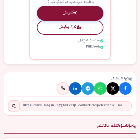
بىۋاستە توربېتىمىزدە ئوقۇيالايدۇ.
كىرىش
ئەزا بولۇش
ھەقسىز ئەزالىق
PlifBook
ئورتاقلىشىش
مۇناسىۋەتلىك ماقالىلەر