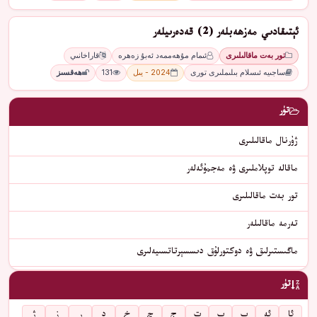
ئېتىقادىي مەزھەبلەر (2) قەدەرىيلەر
تور بەت ماقالىلىرى
ئىمام مۇھەممەد ئەبۇ زەھرە
قاراخانىي
ساجىيە ئىسلام بىلىملىرى تورى
2024 - يىل
131
ھەقسىز
تۈر
ژۇرنال ماقالىلىرى
ماقالە توپلاملىرى ۋە مەجمۇئەلەر
تور بەت ماقالىلىرى
تەرمە ماقالىلەر
ماگىستىرلىق ۋە دوكتورلۇق دىسسېرتاتسىيەلىرى
تۈر
ئا
ئە
ب
پ
ت
ج
چ
خ
د
ر
ز
ژ