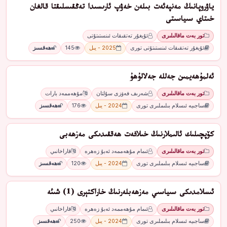
ياۋروپانىڭ مەنپەئەت بىلەن خەۋپ ئارىسىدا تەڭقىسلىقتا قالغان
خىتاي سىياسىتى
تور بەت ماقالىلىرى
ئۇيغۇر تەتقىقات ئىنستىتۇتى
ئۇيغۇر تەتقىقات ئىنستىتۇتى تورى
2025 - يىل
145
ھەقسىز
ئەلمۇھەيمىن جەللە جەلالۇھۇ
تور بەت ماقالىلىرى
شەرىف فەۋزى سۇلتان
مۇھەممەد بارات
ساجىيە ئىسلام بىلىملىرى تورى
2024 - يىل
176
ھەقسىز
كۆپچىلىك ئالىملارنىڭ خىلافەت ھەققىدىكى مەزھەبى
تور بەت ماقالىلىرى
ئىمام مۇھەممەد ئەبۇ زەھرە
قاراخانىي
ساجىيە ئىسلام بىلىملىرى تورى
2024 - يىل
120
ھەقسىز
ئىسلامدىكى سىياسىي مەزھەبلەرنىڭ خاراكتېرى (1) شىئە
تور بەت ماقالىلىرى
ئىمام مۇھەممەد ئەبۇ زەھرە
قاراخانىي
ساجىيە ئىسلام بىلىملىرى تورى
2024 - يىل
250
ھەقسىز