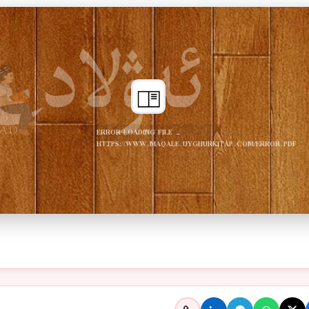
ERROR LOADING FILE -
HTTPS://WWW.MAQALE.UYGHURKITAP.COM/ERROR.PDF