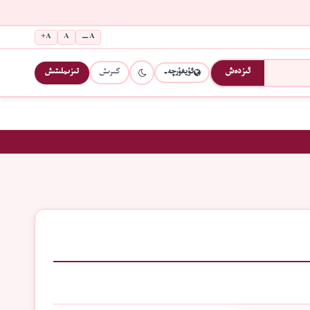
A+
A
A−
كىرىش
تىزىملىتىش
ئىزدەش
ئۇيغۇرچە