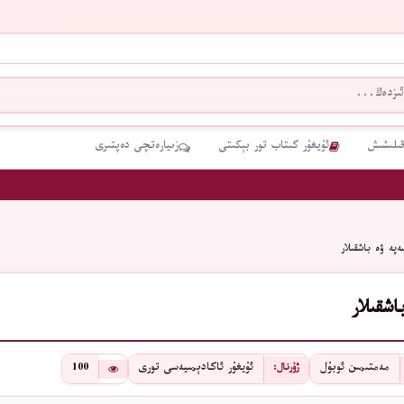
قىلىشىش
ئۇيغۇر كىتاب تور بېكىتى
زىيارەتچى دەپتىرى
ەپە ۋە باشقىلار
اشقىلار
مەمتىمىن ئوبۇل
ئۇيغۇر ئاكادېمىيەسى تورى
100
ژۇرنال: