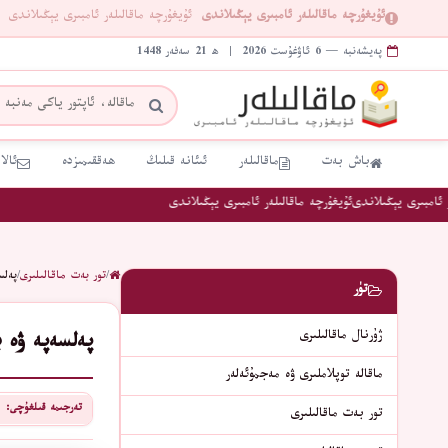
ئۇيغۇرچە ماقالىلەر ئامبىرى يېڭىلاندى
ئۇيغۇرچە ماقالىلەر ئامبىرى يېڭىلاندى
پەيشەنبە — 6 ئاۋغۇست 2026 | ھ 21 سەفەر 1448
باش بەت
ماقالىلەر
ئىئانە قىلىڭ
ھەققىمىزدە
ئالا
امبىرى يېڭىلاندى
ئۇيغۇرچە ماقالىلەر ئامبىرى يېڭىلاندى
/
تور بەت ماقالىلىرى
/
پەلس
تۈر
ژۇرنال ماقالىلىرى
پەلسەپە ۋە ب
ماقالە توپلاملىرى ۋە مەجمۇئەلەر
تەرجىمە قىلغۇچى:
تور بەت ماقالىلىرى