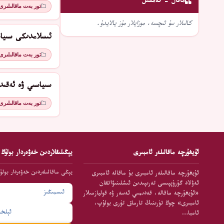
ماقال - تەمسىل
تور بەت ماقالىلىرى
كالىلار سۇ ئىچسە، موزايلار مۇز يالايدۇ.
ئىسلامدىكى سىياسىي م
تور بەت ماقالىلىرى
سىياسىي ۋە ئەقىد
تور بەت ماقالىلىرى
ئۇيغۇرچە ماقالىلەر ئامبىرى
يېڭىلىقلاردىن خەۋەردار بولۇڭ
يېڭى ماقالىلەردىن خەۋەردار بولۇ
ئۇيغۇرچە ماقالىلەر ئامبىرى بۇ ماقالە ئامبىرى
ئەۋلاد گۇرۇپپىسى تەرىپىدىن ئىشلىنىۋاتقان
«ئۇيغۇرچە ماقالە، قەدىمىي ئەسەر ۋە قوليازمىلار
ئامبىرى» چوڭ تۈرىنىڭ تارماق تۈرى بولۇپ،
ئامبا…