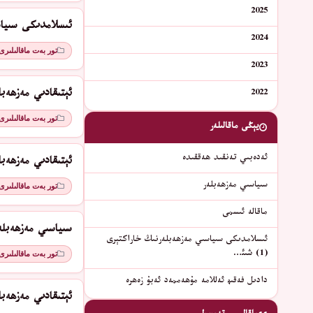
2025
ئىسلامدىكى سىياسىي
2024
تور بەت ماقالىلىرى
2023
ئېتىقادىي مەزھەبلەر (2) قەد
2022
تور بەت ماقالىلىرى
يېڭى ماقالىلەر
ئەدەبىي تەنقىد ھەققىدە
ئېتىقادىي مەزھەبلەر (1) جە
سىياسىي مەزھەبلەر
تور بەت ماقالىلىرى
ماقالە ئىسمى
سىياسىي مەزھەبلە
ئىسلامدىكى سىياسىي مەزھەبلەرنىڭ خاراكتېرى
(1) شىئ…
تور بەت ماقالىلىرى
دادىل فەقىھ ئەللامە مۇھەممەد ئەبۇ زەھرە
ئېتىقادىي مەزھەبل