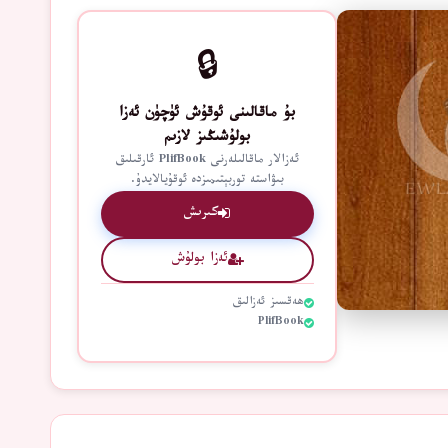
🔒
بۇ ماقالىنى ئوقۇش ئۈچۈن ئەزا
بولۇشىڭىز لازىم
ئەزالار ماقالىلەرنى PlifBook ئارقىلىق
بىۋاستە توربېتىمىزدە ئوقۇيالايدۇ.
كىرىش
ئەزا بولۇش
ھەقسىز ئەزالىق
PlifBook