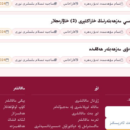
ئىمام مۇھەممەد ئەبۇ زەھرە
قاراخانىي
ساجىيە ئىسلام بىلىملىرى تورى
2024 - 
ەزھەبلەرنىڭ خاراكتېرى (2) خاۋارىجلار
ئىمام مۇھەممەد ئەبۇ زەھرە
قاراخانىي
ساجىيە ئىسلام بىلىملىرى تورى
2024 - 
ىۋى مەزھەبلەر ھەققىدە
ئىمام مۇھەممەد ئەبۇ زەھرە
قاراخانىي
ساجىيە ئىسلام بىلىملىرى تورى
2024 - 
تۈر
ماقالىلەر
ڭ.
ژۇرنال ماقالىلىرى
يېڭى ماقالىلەر
ماقالە توپلاملىرى ۋە مەجمۇئەلەر
كۆپ ئوقۇلغانلار
تور بەت ماقالىلىرى
ھەقسىزلار
تەرمە ماقالىلەر
ئىئانە قىلىڭ
ماگىستىرلىق ۋە دوكتورلۇق دىسسېرتاتسىيەلىرى
ھەققىمىزدە