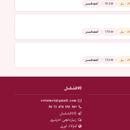
يىل
163
ھەقسىز
يىل
176
ھەقسىز
يىل
132
ھەقسىز
ئالاقىلىشىش
ewlatnet@gmail.com
+90 553 070 73 50
ئالاقىلىشىش
زىيارەتچى دەپتىرى
ئەۋلاد تورى