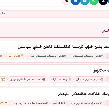
ىلەر
ئەت بىلەن خەۋپ ئارىسىدا تەڭقىسلىقتا قالغان خىتاي سىياسىتى
ئۇيغۇر تەتقىقات ئىنستىتۇتى
ئۇيغۇر تەتقىقات ئىنستىتۇتى تورى
2025 - يىل
ە جەلالۇھۇ
شەرىف فەۋزى سۇلتان
مۇھەممەد بارات
ساجىيە ئىسلام بىلىملىرى تورى
2024
ارنىڭ خىلافەت ھەققىدىكى مەزھەبى
ئىمام مۇھەممەد ئەبۇ زەھرە
قاراخانىي
ساجىيە ئىسلام بىلىملىرى تورى
2024 - 