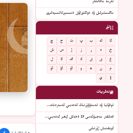
تەرمە ماقالىلەر
ماگىستىرلىق ۋە دوكتورلۇق دىسسېرتاتسىيەلىرى
تۈر
ئا
ئە
ب
پ
ت
ج
چ
خ
د
ر
ز
ژ
س
ش
غ
ف
ق
ك
گ
ڭ
ل
م
ن
ھ
و
ئۇ
ئۆ
ئۈ
ۋ
ي
نەشرىيات
توقۇلما ۋە تەسەۋۋۇرنىڭ ئەدەبىي ئەسەردىك…
قەشقەر مەجمۇئەسى 23 (خەلق ئېغىر ئەدەبىي…
ئويغىنىش ژۇرنىلى