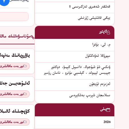
ئورتاقلىشىش
قەشقەر شەھىرى تەزكىرىسى 1
يېڭى قاشتېشى ژۇرنىلى
ئاپتور
مۇناسىۋەتلىك ماقال
م. ئى. بۇغرا
ياۋروپانىڭ مەنپە
مېھرۇللا تەۋەككۈل
تور بەت ماقالىلىرى
ۋىكىي شۈ شيۇجوڭ، دانىيېل كېيىۋ، دوكتور
جېيمىس لېيبولد ، كېلسېي مۇنرو ، ناسان رۇسېر
ئەلمۇھەيمىن جەلل
ئەزىزەم تۇيغۇن
تور بەت ماقالىلىرى
ىسلامجان شېرىپ بەشكېرەمى
يىلى
كۆپچىلىك ئالىمل
تور بەت ماقالىلىرى
2026