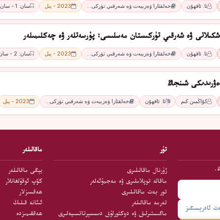
ئا. ئاقھۇن
خەلقئارا ۋەزىيەت ۋە شەرقىي تۈركى…
2023 - يىل
سان: 1 - سان
ەشكىلاتى ۋە شەرقىي تۈركىستان مەسلىسى: پۇرسەتلەر ۋە چەكلىمىلەر
ئا. ئاقھۇن
خەلقئارا ۋەزىيەت ۋە شەرقىي تۈركى…
2023 - يىل
سان: 2 - سان
ۋرىدىكى شىنجاڭ
كۇاڭمىن كىم
ئا. ئاقھۇن
خەلقئارا ۋەزىيەت ۋە شەرقىي تۈركى…
2023 - يىل
تۈر
ماقالىلەر
ڭ.
ژۇرنال ماقالىلىرى
يېڭى ماقالىلەر
ماقالە توپلاملىرى ۋە مەجمۇئەلەر
كۆپ ئوقۇلغانلار
تور بەت ماقالىلىرى
ھەقسىزلار
تەرمە ماقالىلەر
ئىئانە قىلىڭ
ماگىستىرلىق ۋە دوكتورلۇق دىسسېرتاتسىيەلىرى
ھەققىمىزدە