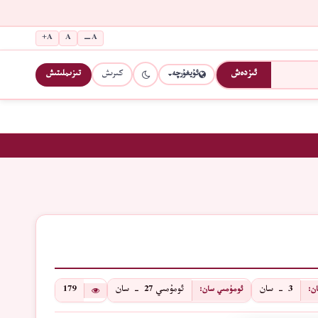
A+
A
A−
كىرىش
تىزىملىتىش
ئىزدەش
ئۇيغۇرچە
3 - سان
ئومۇمىي 27 - سان
179
ن:
ئومۇمىي سان: