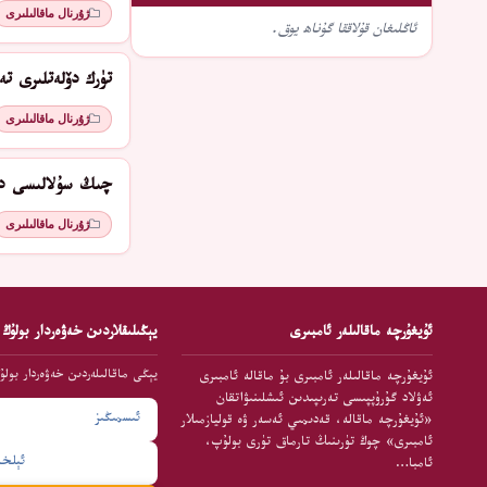
ژۇرنال ماقالىلىرى
ئاڭلىغان قۇلاققا گۇناھ يوق.
تۈرك دۆلەتلىرى ت
ژۇرنال ماقالىلىرى
چىڭ سۇلالىسى دە
ژۇرنال ماقالىلىرى
ئۇيغۇرچە ماقالىلەر ئامبىرى
يېڭىلىقلاردىن خەۋەردار بولۇڭ
يېڭى ماقالىلەردىن خەۋەردار بولۇ
ئۇيغۇرچە ماقالىلەر ئامبىرى بۇ ماقالە ئامبىرى
ئەۋلاد گۇرۇپپىسى تەرىپىدىن ئىشلىنىۋاتقان
«ئۇيغۇرچە ماقالە، قەدىمىي ئەسەر ۋە قوليازمىلار
ئامبىرى» چوڭ تۈرىنىڭ تارماق تۈرى بولۇپ،
ئامبا…