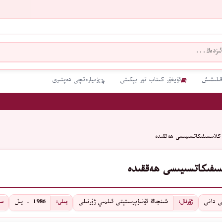
قىلىشىش
ئۇيغۇر كىتاب تور بېكىتى
زىيارەتچى دەپتىرى
 كلاسسىفىكاتسىيىسى ھەققىدە
سىفىكاتسىيىسى ھەققىدە
ى دانى
شىنجاڭ ئۇنىۋېرسىتېتى ئىلمىي ژۇرنىلى
1986 - يىل
ژۇرنال:
يىلى:
سا