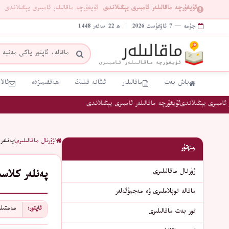
ئۇيغۇرچە ماقالىلەر ئامبىرى يېڭىلاندى
ئۇيغۇرچە ماقالىلەر ئامبىرى يېڭىلاندى
جۈمە — 7 ئاۋغۇست 2026 | ھ 22 سەفەر 1448
باش بەت
ماقالىلەر
ئىئانە قىلىڭ
ھەققىمىزدە
ئالا
امبىرى يېڭىلاندى
ئۇيغۇرچە ماقالىلەر ئامبىرى يېڭىلاندى
/
ژۇرنال ماقالىلىرى
/
پەنلەر
تۈر
ژۇرنال ماقالىلىرى
پەنلەر كلاس
ماقالە توپلاملىرى ۋە مەجمۇئەلەر
مەمتىل
ئاپتور:
تور بەت ماقالىلىرى