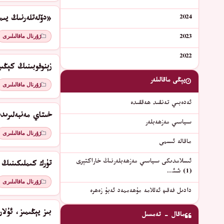
2024
«دۆلەتلەرنىڭ يىم
ژۇرنال ماقالىلىرى
2023
2022
زېنوفوبىنىڭ كېڭى
يېڭى ماقالىلەر
ژۇرنال ماقالىلىرى
ئەدەبىي تەنقىد ھەققىدە
خىتاي مەنبەلىرىد
سىياسىي مەزھەبلەر
ژۇرنال ماقالىلىرى
ماقالە ئىسمى
ئىسلامدىكى سىياسىي مەزھەبلەرنىڭ خاراكتېرى
تۈرك كىملىكىنىڭ 
(1) شىئ…
ژۇرنال ماقالىلىرى
دادىل فەقىھ ئەللامە مۇھەممەد ئەبۇ زەھرە
بىز يېڭىمىز، ئۇل
ماقال - تەمسىل