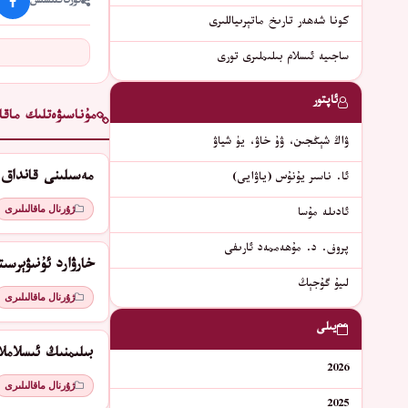
ئورتاقلىشىش
كونا شەھەر تارىخ ماتېرىياللىرى
ساجىيە ئىسلام بىلىملىرى تورى
ئاپتور
مۇناسىۋەتلىك ماقال
ۋاڭ شېڭجىن، ۋۇ خاۋ، يۈ شياۋ
مەسىلىنى قانداق 
ئا. ناسىر يۇنۇس (ياۋايى)
ژۇرنال ماقالىلىرى
ئادىلە مۇسا
پروف. د. مۇھەممەد ئارىفى
ﺧﺎﺭﯞﺍﺭﺩ ﺋﯘﻧﯩﯟﯦﺮﺳﯩ
لىيۇ گۇجېڭ
ژۇرنال ماقالىلىرى
يىلى
بىلىمنىڭ ئىسلامل
2026
ژۇرنال ماقالىلىرى
2025