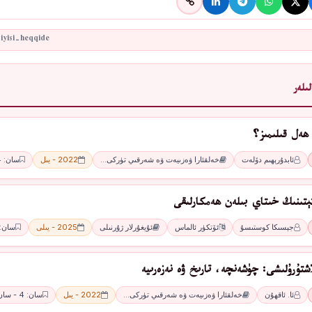
ىلەر
ھەل قىلىمىز؟
ئابدۇرېھىم دۆلەت
خەلقئارا ۋەزىيەت ۋە شەرقىي تۈركى…
2022 - يىل
سان: 4 - سان
ﺘﯧﺘﯩﻨﯩﯔ ﺧﯩﺘﺎﻱ ﺑﯩﻠﻪﻥ ھەمكارلىقى
ﺟﯧﺴﯩﻜﺎ ﻛﻮﺳﺘﯩﺴﯘ
ﺋﯚﺗﻜﯜﺭ ﺋﺎﻟﻤﺎﺱ
ئۇيغۇرلار ژۇرنىلى
2025 - يىلى
سان: 4 -ئا
اشتۇرۇلىشى: چۈشەنچە، تارىخ ۋە نەزەرىيە
ئا. ئاقھۇن
خەلقئارا ۋەزىيەت ۋە شەرقىي تۈركى…
2022 - يىل
سان: 4 - سان