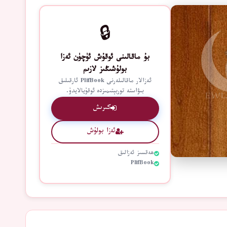
🔒
بۇ ماقالىنى ئوقۇش ئۈچۈن ئەزا
بولۇشىڭىز لازىم
ئەزالار ماقالىلەرنى PlifBook ئارقىلىق
بىۋاستە توربېتىمىزدە ئوقۇيالايدۇ.
كىرىش
ئەزا بولۇش
ھەقسىز ئەزالىق
PlifBook