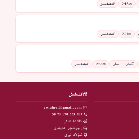
246
ھەقسىز
241
ھەقسىز
سان: 1 - سان
223
ھەقسىز
ئالاقىلىشىش
ewlatnet@gmail.com
+90 553 070 73 50
ئالاقىلىشىش
زىيارەتچى دەپتىرى
ئەۋلاد تورى