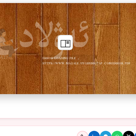
ERROR LOADING FILE -
HTTPS://WWW.MAQALE.UYGHURKITAP.COM/ERROR.PDF