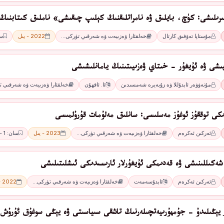
ىرىلىشى: كۈچ، بايلىق ۋە نامراتلىقنىڭ كېلىپ چىقىشى» ناملىق كىتابنىڭ
مۇستاپا تەۋفىق كارتال
خەلقئارا ۋەزىيەت ۋە شەرقىي تۈركى…
2022 - يىل
سان
يىشى ۋە ئۇيغۇر - خىتاي ۋەزىيىتىنىڭ يامانلىشىشى
مۇنەۋۋەر ئابدۇللا ۋە زۇبەيرە شەمسىدىن
ئا. ئاقھۇن
خەلقئارا ۋەزىيەت ۋە شەرقىي 
ىكى توققۇز ئوغۇز مەسلىسى: سانلىق مەلۇمات قۇرۇلمىسى
ئەركىن ئەكرەم
خەلقئارا ۋەزىيەت ۋە شەرقىي تۈركى…
2023 - يىل
سان: 1 - سان
شەكىللىنىشى ۋە قەدىمكى ئۇيغۇرلار ئارىسىدىكى ئىشلىتىلىشى
ئەركىن ئەكرەم
ئابدۇسەمەت
خەلقئارا ۋەزىيەت ۋە شەرقىي تۈركى…
2022 - يىل
ار يېڭىلىدۇ - جۇمھۇرىيەتچىلەرنىڭ تاشقى سىياسىتى ۋە يېڭى سوغۇق ئۇرۇش