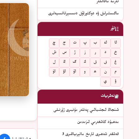
تەرمە ماقالىلەر
ماگىستىرلىق ۋە دوكتورلۇق دىسسېرتاتسىيەلىرى
تۈر
ئا
ئە
ب
پ
ت
ج
چ
خ
د
ر
ز
ژ
س
ش
غ
ف
ق
ك
گ
ڭ
ل
م
ن
ھ
و
ئۇ
ئۆ
ئۈ
ۋ
ي
نەشرىيات
شىنجاڭ ئىجتىمائىي پەنلەر مۇنبىرى ژۇرنىلى
مەھمۇد كاشغەرىي ئىزىدىن
قەشقەر شەھىرى تارىخ ماتېرىياللىرى 3