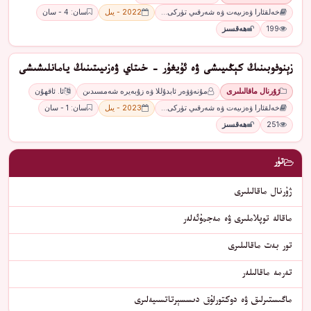
خەلقئارا ۋەزىيەت ۋە شەرقىي تۈركى…
2022 - يىل
سان: 4 - سان
199
ھەقسىز
زېنوفوبىنىڭ كېڭىيىشى ۋە ئۇيغۇر - خىتاي ۋەزىيىتىنىڭ يامانلىشىشى
ژۇرنال ماقالىلىرى
مۇنەۋۋەر ئابدۇللا ۋە زۇبەيرە شەمسىدىن
ئا. ئاقھۇن
خەلقئارا ۋەزىيەت ۋە شەرقىي تۈركى…
2023 - يىل
سان: 1 - سان
251
ھەقسىز
تۈر
ژۇرنال ماقالىلىرى
ماقالە توپلاملىرى ۋە مەجمۇئەلەر
تور بەت ماقالىلىرى
تەرمە ماقالىلەر
ماگىستىرلىق ۋە دوكتورلۇق دىسسېرتاتسىيەلىرى