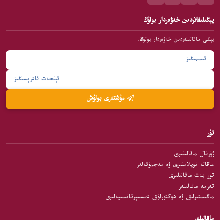
يېڭىلىقلاردىن خەۋەردار بولۇڭ
يېڭى ماقالىلەردىن خەۋەردار بولۇڭ.
مۇشتەرى بولۇش
تۈر
ژۇرنال ماقالىلىرى
ماقالە توپلاملىرى ۋە مەجمۇئەلەر
تور بەت ماقالىلىرى
تەرمە ماقالىلەر
ماگىستىرلىق ۋە دوكتورلۇق دىسسېرتاتسىيەلىرى
ماقالىلەر