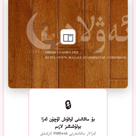
ERROR LOADING FILE -
HTTPS://WWW.MAQALE.UYGHURKITAP.COM/ERROR.PDF
🔒
بۇ ماقالىنى ئوقۇش ئۈچۈن ئەزا
بولۇشىڭىز لازىم
ئەزالار ماقالىلەرنى PlifBook ئارقىلىق