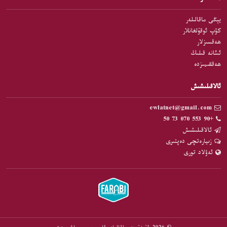
يېڭى ماقالىلەر
كۆپ ئوقۇلغانلار
ھەقسىزلار
ئىئانە قىلىڭ
ھەققىمىزدە
ئالاقىلىشىش
ewlatnet@gmail.com
+90 553 070 73 50
ئالاقىلىشىش
زىيارەتچى دەپتىرى
ئەۋلاد تورى