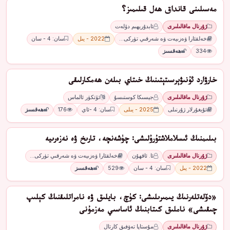
مەسىلىنى قانداق ھەل قىلىمىز؟
ژۇرنال ماقالىلىرى
ئابدۇرېھىم دۆلەت
خەلقئارا ۋەزىيەت ۋە شەرقىي تۈركى…
2022 - يىل
سان: 4 - سان
334
ھەقسىز
ﺧﺎﺭﯞﺍﺭﺩ ﺋﯘﻧﯩﯟﯦﺮﺳﯩﺘﯧﺘﯩﻨﯩﯔ ﺧﯩﺘﺎﻱ ﺑﯩﻠﻪﻥ ھەمكارلىقى
ژۇرنال ماقالىلىرى
ﺟﯧﺴﯩﻜﺎ ﻛﻮﺳﺘﯩﺴﯘ
ﺋﯚﺗﻜﯜﺭ ﺋﺎﻟﻤﺎﺱ
ئۇيغۇرلار ژۇرنىلى
2025 - يىلى
سان: 4 -ئاي
176
ھەقسىز
بىلىمنىڭ ئىسلاملاشتۇرۇلىشى: چۈشەنچە، تارىخ ۋە نەزەرىيە
ژۇرنال ماقالىلىرى
ئا. ئاقھۇن
خەلقئارا ۋەزىيەت ۋە شەرقىي تۈركى…
2022 - يىل
سان: 4 - سان
529
ھەقسىز
«دۆلەتلەرنىڭ يىمىرىلىشى: كۈچ، بايلىق ۋە نامراتلىقنىڭ كېلىپ
چىقىشى» ناملىق كىتابنىڭ ئاساسىي مەزمۇنى
ژۇرنال ماقالىلىرى
مۇستاپا تەۋفىق كارتال