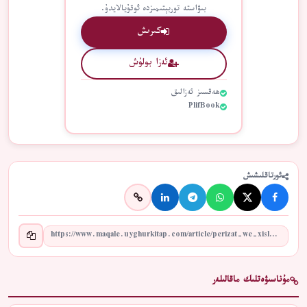
بىۋاستە توربېتىمىزدە ئوقۇيالايدۇ.
كىرىش
ئەزا بولۇش
ھەقسىز ئەزالىق
PlifBook
ئورتاقلىشىش
مۇناسىۋەتلىك ماقالىلەر