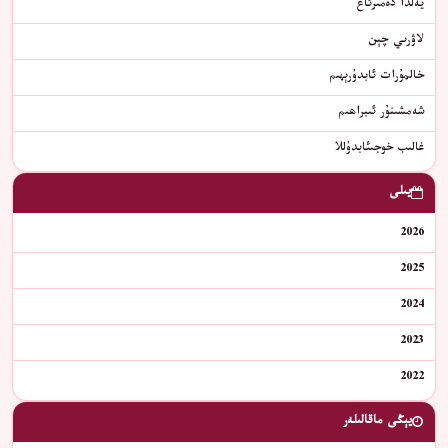
يەلدا دەمىرئاغ
ﻻﯞﺭﯨﻲ ﭼﯧﻦ
خالمۇرات ئابدۇرېھىم
شەمشىنۇر ئىبراھىم
غالىب خوجىئابدۇللا
يىلى
2026
2025
2024
2023
2022
يېڭى ماقالىلەر