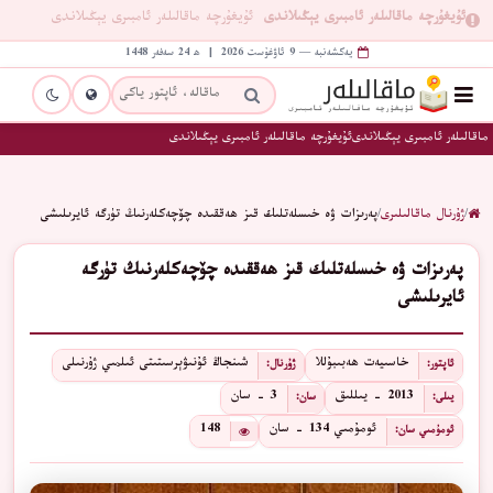
ئۇيغۇرچە ماقالىلەر ئامبىرى يېڭىلاندى
ئۇيغۇرچە ماقالىلەر ئامبىرى يېڭىلاندى
يەكشەنبە — 9 ئاۋغۇست 2026 | ھ 24 سەفەر 1448
ماقالىلەر ئامبىرى يېڭىلاندى
ئۇيغۇرچە ماقالىلەر ئامبىرى يېڭىلاندى
/
ژۇرنال ماقالىلىرى
/
پەرىزات ۋە خىسلەتلىك قىز ھەققىدە چۆچەكلەرنىڭ تۈرگە ئايرىلىشى
پەرىزات ۋە خىسلەتلىك قىز ھەققىدە چۆچەكلەرنىڭ تۈرگە
ئايرىلىشى
خاسىيەت ھەبىبۇللا
شىنجاڭ ئۇنىۋېرسىتىتى ئىلمىي ژۇرنىلى
ئاپتور:
ژۇرنال:
2013 - يىللىق
3 - سان
يىلى:
سان:
ئومۇمىي 134 - سان
148
ئومۇمىي سان: