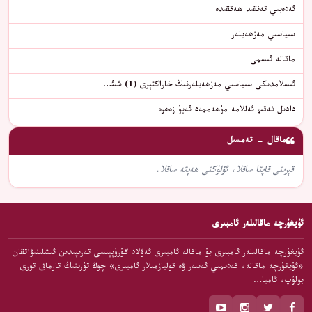
ئەدەبىي تەنقىد ھەققىدە
سىياسىي مەزھەبلەر
ماقالە ئىسمى
ئىسلامدىكى سىياسىي مەزھەبلەرنىڭ خاراكتېرى (1) شىئ…
دادىل فەقىھ ئەللامە مۇھەممەد ئەبۇ زەھرە
ماقال - تەمسىل
قېرىنى قاپتا ساقلا، ئۆلۈكنى ھەپتە ساقلا.
ئۇيغۇرچە ماقالىلەر ئامبىرى
ئۇيغۇرچە ماقالىلەر ئامبىرى بۇ ماقالە ئامبىرى ئەۋلاد گۇرۇپپىسى تەرىپىدىن ئىشلىنىۋاتقان
«ئۇيغۇرچە ماقالە، قەدىمىي ئەسەر ۋە قوليازمىلار ئامبىرى» چوڭ تۈرىنىڭ تارماق تۈرى
بولۇپ، ئامبا…