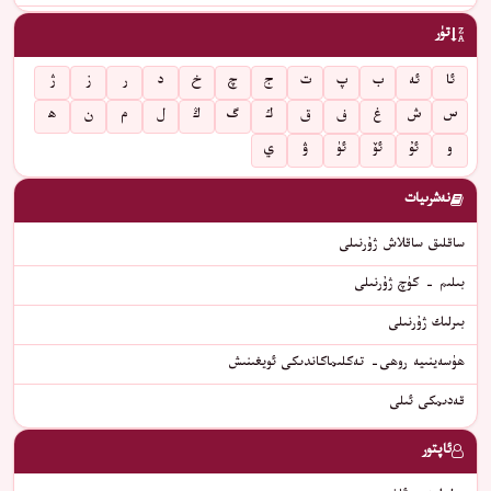
تۈر
ئا
ئە
ب
پ
ت
ج
چ
خ
د
ر
ز
ژ
س
ش
غ
ف
ق
ك
گ
ڭ
ل
م
ن
ھ
و
ئۇ
ئۆ
ئۈ
ۋ
ي
نەشرىيات
ساقلىق ساقلاش ژۇرنىلى
بىلىم - كۈچ ژۇرنىلى
بىرلىك ژۇرنىلى
ھۈسەينىيە روھى- تەكلىماكاندىكى ئويغىنىش
قەدىمكى ئىلى
ئاپتور