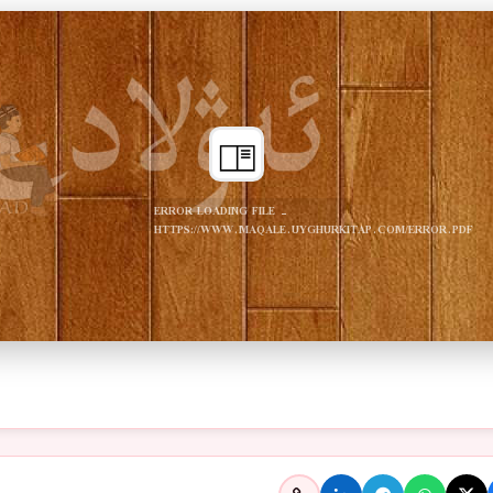
ERROR LOADING FILE -
HTTPS://WWW.MAQALE.UYGHURKITAP.COM/ERROR.PDF