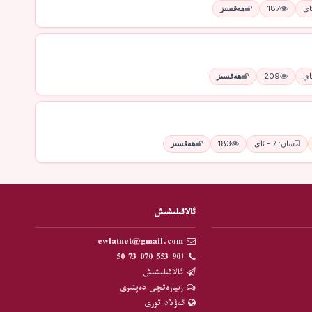
187
ھەقسىز
209
ھەقسىز
سان: 7 - ئاي
183
ھەقسىز
ئالاقىلىشىش
ewlatnet@gmail.com
+90 553 070 73 50
ئالاقىلىشىش
زىيارەتچى دەپتىرى
ئەۋلاد تورى