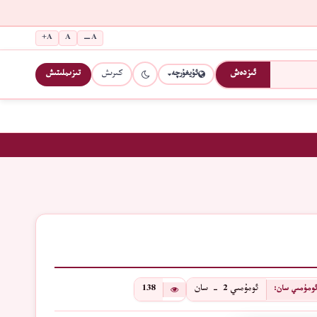
A+
A
A−
كىرىش
تىزىملىتىش
ئىزدەش
ئۇيغۇرچە
ئومۇمىي 2 - سان
138
ومۇمىي سان: