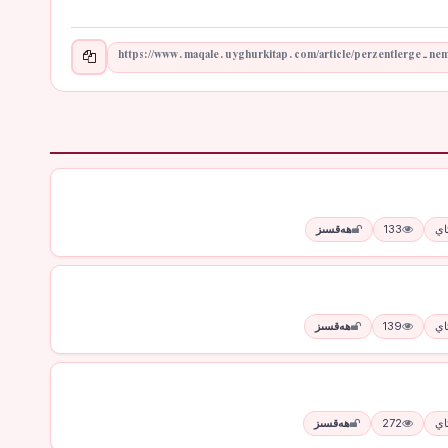
133
ھەقسىز
139
ھەقسىز
272
ھەقسىز