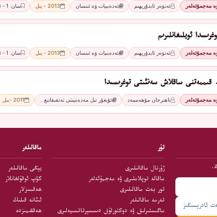
ۋە مەجمۇئەلەر
ئەنۋەر ئابدۇرېھىم
ئەدەبىيات ۋە ئىنسان
2013 - يىل
سان: 1 - ئاي
غرىسدا ئويلىغانلىرىم
ۋە مەجمۇئەلەر
ئەنۋەر ئابدۇرېھىم
ئەدەبىيات ۋە ئىنسان
2013 - يىل
سان: 1 - ئاي
قىممەتنى ساقلاش سەنئىتى توغرىسىدا
ۋە مەجمۇئەلەر
تاھىرجان مۇھەممەد
ئۇيغۇر تىل مەدەنىيىتى تەتقىقاتىغ…
2011 -يىل
تۈر
ماقالىلەر
ڭ.
ژۇرنال ماقالىلىرى
يېڭى ماقالىلەر
ماقالە توپلاملىرى ۋە مەجمۇئەلەر
كۆپ ئوقۇلغانلار
تور بەت ماقالىلىرى
ھەقسىزلار
تەرمە ماقالىلەر
ئىئانە قىلىڭ
ماگىستىرلىق ۋە دوكتورلۇق دىسسېرتاتسىيەلىرى
ھەققىمىزدە