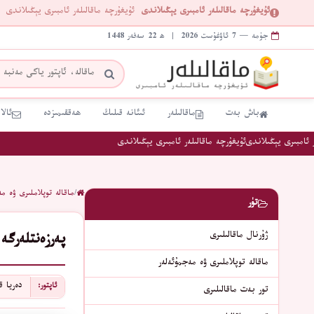
ئۇيغۇرچە ماقالىلەر ئامبىرى يېڭىلاندى
ئۇيغۇرچە ماقالىلەر ئامبىرى يېڭىلاندى
جۈمە — 7 ئاۋغۇست 2026 | ھ 22 سەفەر 1448
باش بەت
ماقالىلەر
ئىئانە قىلىڭ
ھەققىمىزدە
ئالا
ئامبىرى يېڭىلاندى
ئۇيغۇرچە ماقالىلەر ئامبىرى يېڭىلاندى
/
ماقالە توپلاملىرى ۋە مە
تۈر
ژۇرنال ماقالىلىرى
پەرزەنتلەرگە
ماقالە توپلاملىرى ۋە مەجمۇئەلەر
دەريا 
ئاپتور:
تور بەت ماقالىلىرى