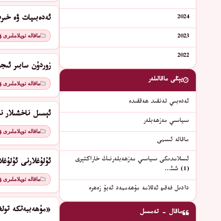
2024
ئەدەبىيات ۋە خىر
ماقالە توپلاملىرى 
2023
2022
زوردۇن سابىر ئىج
يېڭى ماقالىلەر
ماقالە توپلاملىرى 
ئەدەبىي تەنقىد ھەققىدە
ئېسىل ناخشىلار نې
سىياسىي مەزھەبلەر
ماقالە توپلاملىرى 
ماقالە ئىسمى
ئىسلامدىكى سىياسىي مەزھەبلەرنىڭ خاراكتېرى
ئۇلۇغلارنى ئۇلۇغل
(1) شىئ…
ماقالە توپلاملىرى 
دادىل فەقىھ ئەللامە مۇھەممەد ئەبۇ زەھرە
«مۇھەببەتكە تولغ
ماقال - تەمسىل