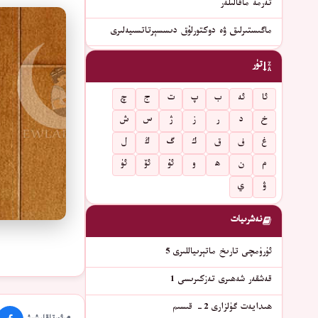
تەرمە ماقالىلەر
ماگىستىرلىق ۋە دوكتورلۇق دىسسېرتاتسىيەلىرى
تۈر
ئا
ئە
ب
پ
ت
ج
چ
خ
د
ر
ز
ژ
س
ش
غ
ف
ق
ك
گ
ڭ
ل
م
ن
ھ
و
ئۇ
ئۆ
ئۈ
ۋ
ي
نەشرىيات
ئۈرۈمچى تارىخ ماتېرىياللىرى 5
قەشقەر شەھىرى تەزكىرىسى 1
ھىدايەت گۈلزارى 2- قىسىم