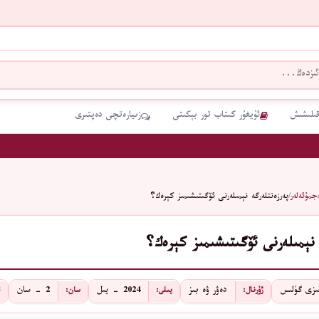
قىلىشىش
ئۇيغۇر كىتاب تور بېكىتى
زىيارەتچى دەپتىرى
جمۇئەلەر
/
پەرزەنتلەرگە نېمىلەرنى ئۆگىتىشىمىز كېرەك؟
 نېمىلەرنى ئۆگىتىشىمىز كېرەك؟
قىزى گۈلىس
دەۋر ۋە بىز
2024 - يىل
2 - سان
ژۇرنال:
يىلى:
سان:
ئ