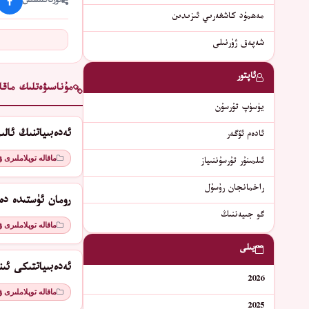
ئورتاقلىشىش
مەھمۇد كاشغەرىي ئىزىدىن
شەپەق ژۇرنىلى
ئاپتور
مۇناسىۋەتلىك ماقال
يۈسۈپ تۇرسۇن
ئەدەبىياتنىڭ ئال
ﺋﺎﺩﻩﻡ ﺋﯚﮔﻪﺭ
ماقالە توپلاملىرى 
ئىلمىنۇر تۇرسۇننىياز
راخمانجان رۇسۇل
رومان ئۈستىدە دە
گو جىيەننىڭ
ماقالە توپلاملىرى 
يىلى
ئەدەبىياتتىكى ئىن
2026
ماقالە توپلاملىرى 
2025