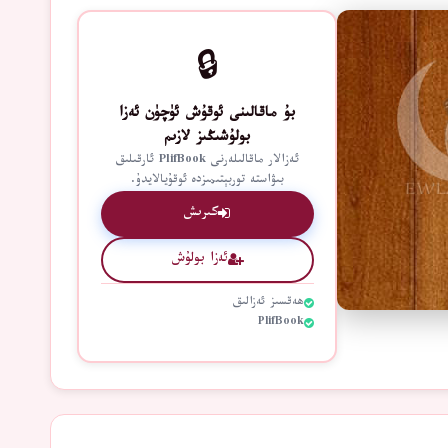
🔒
بۇ ماقالىنى ئوقۇش ئۈچۈن ئەزا
بولۇشىڭىز لازىم
ئەزالار ماقالىلەرنى PlifBook ئارقىلىق
بىۋاستە توربېتىمىزدە ئوقۇيالايدۇ.
كىرىش
ئەزا بولۇش
ھەقسىز ئەزالىق
PlifBook