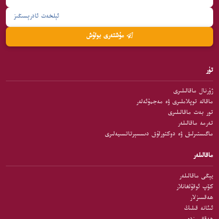
مۇشتەرى بولۇش
تۈر
ژۇرنال ماقالىلىرى
ماقالە توپلاملىرى ۋە مەجمۇئەلەر
تور بەت ماقالىلىرى
تەرمە ماقالىلەر
ماگىستىرلىق ۋە دوكتورلۇق دىسسېرتاتسىيەلىرى
ماقالىلەر
يېڭى ماقالىلەر
كۆپ ئوقۇلغانلار
ھەقسىزلار
ئىئانە قىلىڭ