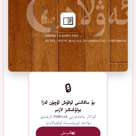
ERROR LOADING FILE -
HTTPS://WWW.MAQALE.UYGHURKITAP.COM/ERROR.PDF
🔒
بۇ ماقالىنى ئوقۇش ئۈچۈن ئەزا
بولۇشىڭىز لازىم
ئەزالار ماقالىلەرنى PlifBook ئارقىلىق
بىۋاستە توربېتىمىزدە ئوقۇيالايدۇ.
كىرىش