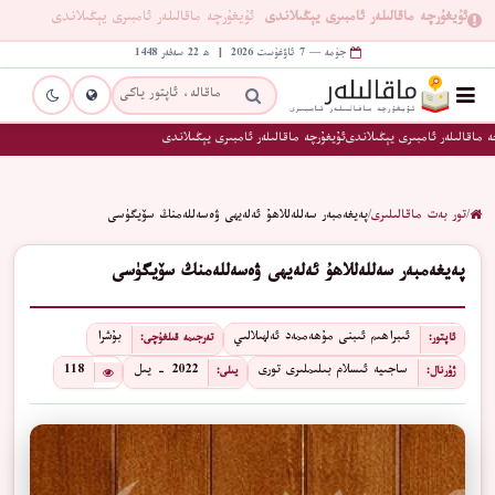
ئۇيغۇرچە ماقالىلەر ئامبىرى يېڭىلاندى
ئۇيغۇرچە ماقالىلەر ئامبىرى يېڭىلاندى
جۈمە — 7 ئاۋغۇست 2026 | ھ 22 سەفەر 1448
 ماقالىلەر ئامبىرى يېڭىلاندى
ئۇيغۇرچە ماقالىلەر ئامبىرى يېڭىلاندى
/
تور بەت ماقالىلىرى
/
پەيغەمبەر سەللەللاھۇ ئەلەيھى ۋەسەللەمنڭ سۆيگۈسى
پەيغەمبەر سەللەللاھۇ ئەلەيھى ۋەسەللەمنڭ سۆيگۈسى
ئىبراھىم ئىبنى مۇھەممەد ئەلھىلالىي
بۇشرا
ئاپتور:
تەرجىمە قىلغۇچى:
ساجىيە ئىسلام بىلىملىرى تورى
2022 - يىل
118
ژۇرنال:
يىلى: