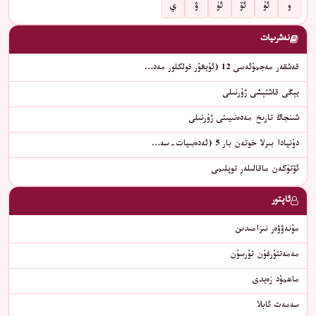
و
ئۇ
ئۆ
ئۈ
ۋ
ي
نەشرىيات
قەشقەر مەجمۇئەسى 12 (ئۇيغۇر فولكلور مەد…
يېڭى قاشتېشى ژۇرنىلى
شىنجاڭ تارىخ مەدەنىيىتى ژۇرنىلى
دۇنيادا بىرلا خوتەن بار 5 (ئەدەبىيات-سە…
ئۆتۈكەن ماقالىلەر توپلىمى
ئاپتور
مۇنەۋۋەر نىزامىدىن
مەمەتتۇرغۇن تۇرسۇن
ماھمۇد زەيدى
سەمەت ئابلا