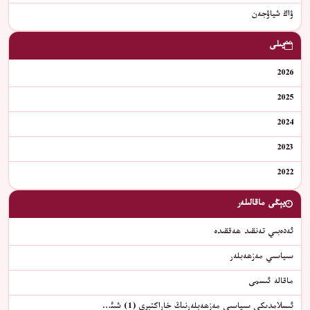
ۋاڭ شياۋجەن
يىلى
2026
2025
2024
2023
2022
يېڭى ماقالىلەر
ئەدەبىي تەنقىد ھەققىدە
سىياسىي مەزھەبلەر
ماقالە ئىسمى
ئىسلامدىكى سىياسىي مەزھەبلەرنىڭ خاراكتېرى (1) شىئ…