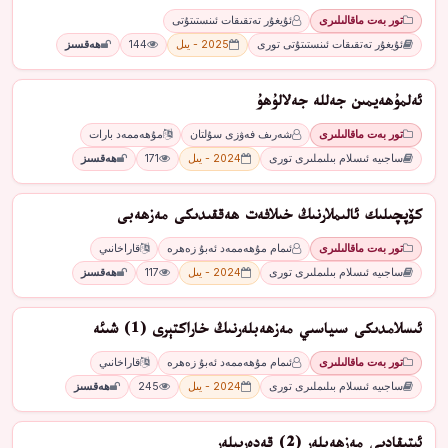
تور بەت ماقالىلىرى
ئۇيغۇر تەتقىقات ئىنستىتۇتى
ئۇيغۇر تەتقىقات ئىنستىتۇتى تورى
2025 - يىل
144
ھەقسىز
ئەلمۇھەيمىن جەللە جەلالۇھۇ
تور بەت ماقالىلىرى
شەرىف فەۋزى سۇلتان
مۇھەممەد بارات
ساجىيە ئىسلام بىلىملىرى تورى
2024 - يىل
171
ھەقسىز
كۆپچىلىك ئالىملارنىڭ خىلافەت ھەققىدىكى مەزھەبى
تور بەت ماقالىلىرى
ئىمام مۇھەممەد ئەبۇ زەھرە
قاراخانىي
ساجىيە ئىسلام بىلىملىرى تورى
2024 - يىل
117
ھەقسىز
ئىسلامدىكى سىياسىي مەزھەبلەرنىڭ خاراكتېرى (1) شىئە
تور بەت ماقالىلىرى
ئىمام مۇھەممەد ئەبۇ زەھرە
قاراخانىي
ساجىيە ئىسلام بىلىملىرى تورى
2024 - يىل
245
ھەقسىز
ئېتىقادىي مەزھەبلەر (2) قەدەرىيلەر