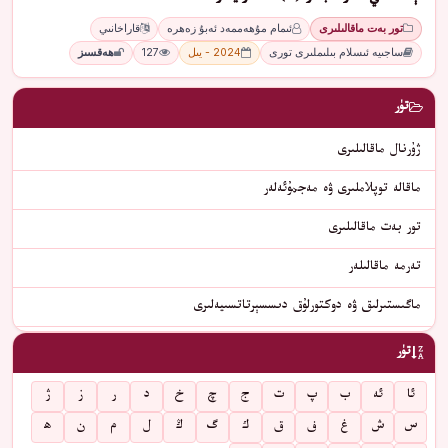
تور بەت ماقالىلىرى
ئىمام مۇھەممەد ئەبۇ زەھرە
قاراخانىي
ساجىيە ئىسلام بىلىملىرى تورى
2024 - يىل
127
ھەقسىز
تۈر
ژۇرنال ماقالىلىرى
ماقالە توپلاملىرى ۋە مەجمۇئەلەر
تور بەت ماقالىلىرى
تەرمە ماقالىلەر
ماگىستىرلىق ۋە دوكتورلۇق دىسسېرتاتسىيەلىرى
تۈر
ئا
ئە
ب
پ
ت
ج
چ
خ
د
ر
ز
ژ
س
ش
غ
ف
ق
ك
گ
ڭ
ل
م
ن
ھ