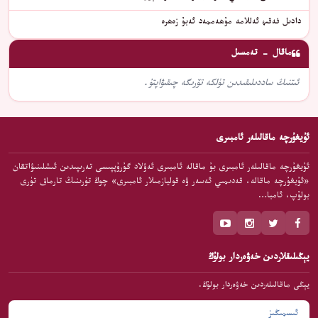
دادىل فەقىھ ئەللامە مۇھەممەد ئەبۇ زەھرە
ماقال - تەمسىل
ئىتنىڭ ساددىلىقىدىن تۈلكە تۆرىگە چىقىۋاپتۇ.
ئۇيغۇرچە ماقالىلەر ئامبىرى
ئۇيغۇرچە ماقالىلەر ئامبىرى بۇ ماقالە ئامبىرى ئەۋلاد گۇرۇپپىسى تەرىپىدىن ئىشلىنىۋاتقان
«ئۇيغۇرچە ماقالە، قەدىمىي ئەسەر ۋە قوليازمىلار ئامبىرى» چوڭ تۈرىنىڭ تارماق تۈرى
بولۇپ، ئامبا…
يېڭىلىقلاردىن خەۋەردار بولۇڭ
يېڭى ماقالىلەردىن خەۋەردار بولۇڭ.