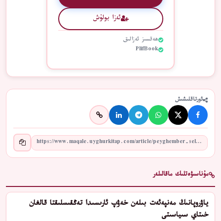
ئەزا بولۇش
ھەقسىز ئەزالىق
PlifBook
ئورتاقلىشىش
مۇناسىۋەتلىك ماقالىلەر
ياۋروپانىڭ مەنپەئەت بىلەن خەۋپ ئارىسىدا تەڭقىسلىقتا قالغان
خىتاي سىياسىتى