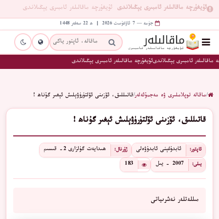
ئۇيغۇرچە ماقالىلەر ئامبىرى يېڭىلاندى
ئۇيغۇرچە ماقالىلەر ئامبىرى يېڭىلاندى
جۈمە — 7 ئاۋغۇست 2026 | ھ 22 سەفەر 1448
 ماقالىلەر ئامبىرى يېڭىلاندى
ئۇيغۇرچە ماقالىلەر ئامبىرى يېڭىلاندى
/
ماقالە توپلاملىرى ۋە مەجمۇئەلەر
/
قاتىللىق، ئۆزىنى ئۆلتۈرۈۋېلىش ئېغىر گۇناھ !
قاتىللىق، ئۆزىنى ئۆلتۈرۈۋېلىش ئېغىر گۇناھ !
ئابدۇغېنى ئابدۇۋەلى
ھىدايەت گۈلزارى 2- قىسىم
ئاپتور:
ژۇرنال:
2007 - يىل
183
يىلى:
مىللەتلەر نەشرىياتى