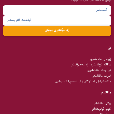
يېڭى ماقالىلەردىن خەۋەردار بولۇڭ.
مۇشتەرى بولۇش
تۈر
ژۇرنال ماقالىلىرى
ماقالە توپلاملىرى ۋە مەجمۇئەلەر
تور بەت ماقالىلىرى
تەرمە ماقالىلەر
ماگىستىرلىق ۋە دوكتورلۇق دىسسېرتاتسىيەلىرى
ماقالىلەر
يېڭى ماقالىلەر
كۆپ ئوقۇلغانلار