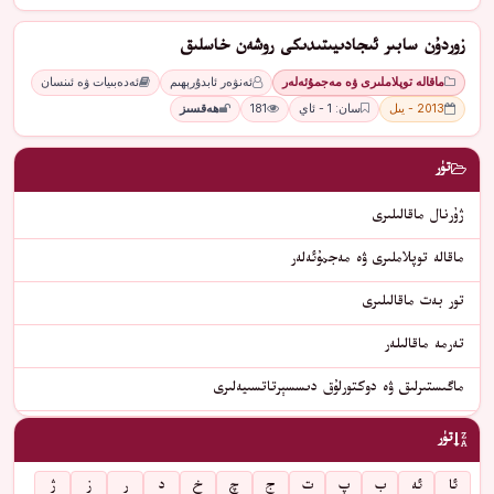
زوردۇن سابىر ئىجادىيىتىدىكى روشەن خاسلىق
ماقالە توپلاملىرى ۋە مەجمۇئەلەر
ئەنۋەر ئابدۇرېھىم
ئەدەبىيات ۋە ئىنسان
2013 - يىل
سان: 1 - ئاي
181
ھەقسىز
تۈر
ژۇرنال ماقالىلىرى
ماقالە توپلاملىرى ۋە مەجمۇئەلەر
تور بەت ماقالىلىرى
تەرمە ماقالىلەر
ماگىستىرلىق ۋە دوكتورلۇق دىسسېرتاتسىيەلىرى
تۈر
ئا
ئە
ب
پ
ت
ج
چ
خ
د
ر
ز
ژ