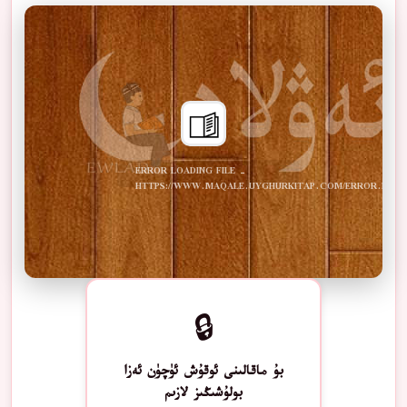
ERROR LOADING FILE -
HTTPS://WWW.MAQALE.UYGHURKITAP.COM/ERROR.PDF
🔒
بۇ ماقالىنى ئوقۇش ئۈچۈن ئەزا
بولۇشىڭىز لازىم