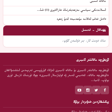
ماقالە ئىسمى
ئىسلامدىكى سىياسىي مەزھەبلەرنىڭ خاراكتېرى (1) شىئ…
دادىل فەقىھ ئەللامە مۇھەممەد ئەبۇ زەھرە
ماقال - تەمسىل
مىڭ دوست ئاز، بىر دۈشمەن كۆپ.
ئۇيغۇرچە ماقالىلەر ئامبىرى
ئۇيغۇرچە ماقالىلەر ئامبىرى بۇ ماقالە ئامبىرى ئەۋلاد گۇرۇپپىسى تەرىپىدىن ئىشلىنىۋاتقان
«ئۇيغۇرچە ماقالە، قەدىمىي ئەسەر ۋە قوليازمىلار ئامبىرى» چوڭ تۈرىنىڭ تارماق تۈرى
بولۇپ، ئامبا…
يېڭىلىقلاردىن خەۋەردار بولۇڭ