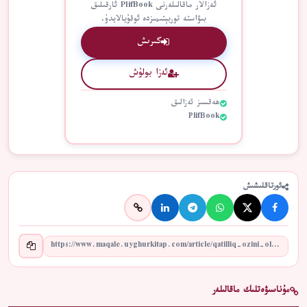
ئەزالار ماقالىلەرنى PlifBook ئارقىلىق
بىۋاستە توربېتىمىزدە ئوقۇيالايدۇ.
كىرىش
ئەزا بولۇش
ھەقسىز ئەزالىق
PlifBook
ئورتاقلىشىش
مۇناسىۋەتلىك ماقالىلەر