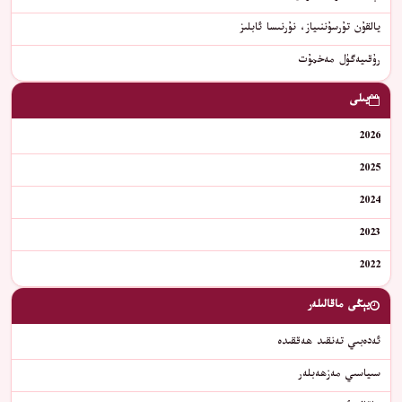
يالقۇن تۇرسۇننىياز، نۇرنىسا ئابلىز
رۇقىيەگۈل مەخمۇت
يىلى
2026
2025
2024
2023
2022
يېڭى ماقالىلەر
ئەدەبىي تەنقىد ھەققىدە
سىياسىي مەزھەبلەر