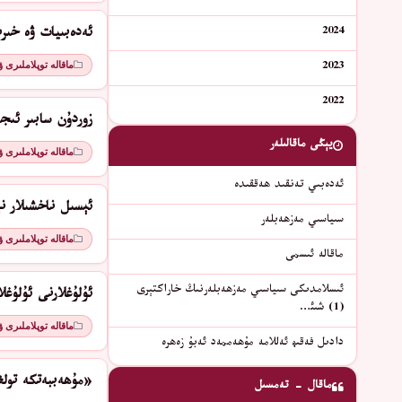
2024
ئەدەبىيات ۋە خىر
ماقالە توپلاملىرى 
2023
2022
زوردۇن سابىر ئىج
يېڭى ماقالىلەر
ماقالە توپلاملىرى 
ئەدەبىي تەنقىد ھەققىدە
ئېسىل ناخشىلار نې
سىياسىي مەزھەبلەر
ماقالە توپلاملىرى 
ماقالە ئىسمى
ئىسلامدىكى سىياسىي مەزھەبلەرنىڭ خاراكتېرى
ئۇلۇغلارنى ئۇلۇغل
(1) شىئ…
ماقالە توپلاملىرى 
دادىل فەقىھ ئەللامە مۇھەممەد ئەبۇ زەھرە
«مۇھەببەتكە تولغ
ماقال - تەمسىل