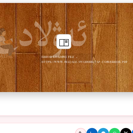
ERROR LOADING FILE -
HTTPS://WWW.MAQALE.UYGHURKITAP.COM/ERROR.PDF