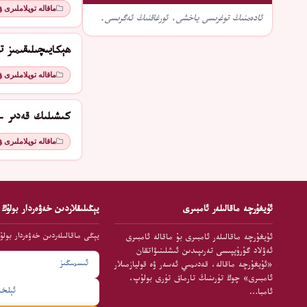
ماقالە توپلاملىرى 
ئادەمنىڭ توغرىسى ياخشى، ئورغاقنىڭ ئەگرىسى.
ھېكايىچىلىقىمىز تو
ماقالە توپلاملىرى 
كىشىلىك قەدىر - 
ماقالە توپلاملىرى 
ئۇيغۇرچە ماقالىلەر ئامبىرى
يېڭىلىقلاردىن خەۋەردار بولۇڭ
يېڭى ماقالىلەردىن خەۋەردار بولۇ
ئۇيغۇرچە ماقالىلەر ئامبىرى بۇ ماقالە ئامبىرى
ئەۋلاد گۇرۇپپىسى تەرىپىدىن ئىشلىنىۋاتقان
«ئۇيغۇرچە ماقالە، قەدىمىي ئەسەر ۋە قوليازمىلار
ئامبىرى» چوڭ تۈرىنىڭ تارماق تۈرى بولۇپ،
ئامبا…