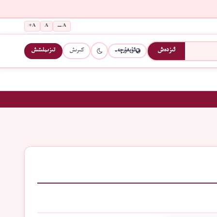
A+
A
A−
كىرىش
تىزىملىتىش
ئىزدەش
ئۇيغۇرچە