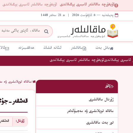
ئۇيغۇرچە ماقالىلەر ئامبىرى يېڭىلاندى
ئۇيغۇرچە ماقالىلەر ئامبىرى يېڭىلاندى
پەيشەنبە — 6 ئاۋغۇست 2026 | ھ 21 سەفەر 1448
باش بەت
ماقالىلەر
ئىئانە قىلىڭ
ھەققىمىزدە
ئالا
ئامبىرى يېڭىلاندى
ئۇيغۇرچە ماقالىلەر ئامبىرى يېڭىلاندى
/
ماقالە توپلاملىرى ۋە مە
تۈر
ژۇرنال ماقالىلىرى
قەشقەر-جۇڭخ
ماقالە توپلاملىرى ۋە مەجمۇئەلەر
قەشقەر
ژۇرنال:
تور بەت ماقالىلىرى