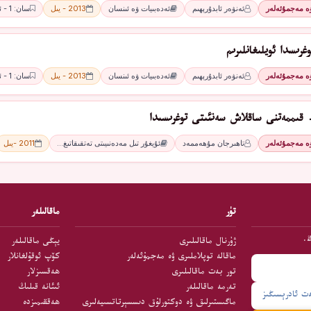
ۋە مەجمۇئەلەر
ئەنۋەر ئابدۇرېھىم
ئەدەبىيات ۋە ئىنسان
2013 - يىل
سان: 1 - ئاي
غرىسدا ئويلىغانلىرىم
ۋە مەجمۇئەلەر
ئەنۋەر ئابدۇرېھىم
ئەدەبىيات ۋە ئىنسان
2013 - يىل
سان: 1 - ئاي
قىممەتنى ساقلاش سەنئىتى توغرىسىدا
ۋە مەجمۇئەلەر
تاھىرجان مۇھەممەد
ئۇيغۇر تىل مەدەنىيىتى تەتقىقاتىغ…
2011 -يىل
تۈر
ماقالىلەر
ڭ.
ژۇرنال ماقالىلىرى
يېڭى ماقالىلەر
ماقالە توپلاملىرى ۋە مەجمۇئەلەر
كۆپ ئوقۇلغانلار
تور بەت ماقالىلىرى
ھەقسىزلار
تەرمە ماقالىلەر
ئىئانە قىلىڭ
ماگىستىرلىق ۋە دوكتورلۇق دىسسېرتاتسىيەلىرى
ھەققىمىزدە