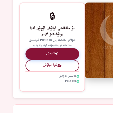
🔒
بۇ ماقالىنى ئوقۇش ئۈچۈن ئەزا
بولۇشىڭىز لازىم
ئەزالار ماقالىلەرنى PlifBook ئارقىلىق
بىۋاستە توربېتىمىزدە ئوقۇيالايدۇ.
كىرىش
ئەزا بولۇش
ھەقسىز ئەزالىق
PlifBook