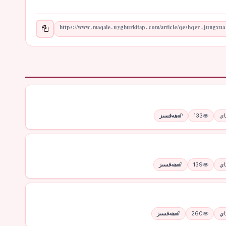
133
ھەقسىز
139
ھەقسىز
260
ھەقسىز