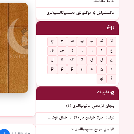
تەرمە ماقالىلەر
ماگىستىرلىق ۋە دوكتورلۇق دىسسېرتاتسىيەلىرى
تۈر
ئا
ئە
ب
پ
ت
ج
چ
خ
د
ر
ز
ژ
س
ش
غ
ف
ق
ك
گ
ڭ
ل
م
ن
ھ
و
ئۇ
ئۆ
ئۈ
ۋ
ي
نەشرىيات
پىچان تارىخىي ماتېرىياللىرى (1)
دۇنيادا بىرلا خوتەن بار (7) - خەلق قوشا…
قاراماي تارىخ ماتېرىياللىرى 2