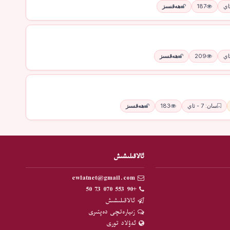
187
ھەقسىز
209
ھەقسىز
سان: 7 - ئاي
183
ھەقسىز
ئالاقىلىشىش
ewlatnet@gmail.com
+90 553 070 73 50
ئالاقىلىشىش
زىيارەتچى دەپتىرى
ئەۋلاد تورى