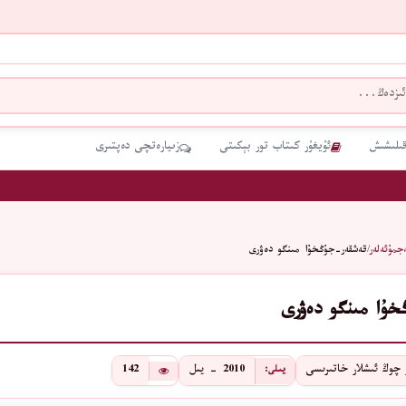
قىلىشىش
ئۇيغۇر كىتاب تور بېكىتى
زىيارەتچى دەپتىرى
جمۇئەلەر
/
قەشقەر-جۇڭخۇا مىنگو دەۋرى
ۇا مىنگو دەۋرى
 چوڭ ئىشلار خاتىرىسى
2010 - يىل
142
يىلى: