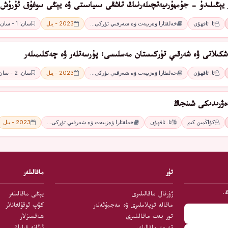
ار يېڭىلىدۇ - جۇمھۇرىيەتچىلەرنىڭ تاشقى سىياسىتى ۋە يېڭى سوغۇق ئۇرۇش
ئا. ئاقھۇن
خەلقئارا ۋەزىيەت ۋە شەرقىي تۈركى…
2023 - يىل
سان: 1 - سان
ەشكىلاتى ۋە شەرقىي تۈركىستان مەسلىسى: پۇرسەتلەر ۋە چەكلىمىلەر
ئا. ئاقھۇن
خەلقئارا ۋەزىيەت ۋە شەرقىي تۈركى…
2023 - يىل
سان: 2 - سان
ۋرىدىكى شىنجاڭ
كۇاڭمىن كىم
ئا. ئاقھۇن
خەلقئارا ۋەزىيەت ۋە شەرقىي تۈركى…
2023 - يىل
تۈر
ماقالىلەر
ڭ.
ژۇرنال ماقالىلىرى
يېڭى ماقالىلەر
ماقالە توپلاملىرى ۋە مەجمۇئەلەر
كۆپ ئوقۇلغانلار
تور بەت ماقالىلىرى
ھەقسىزلار