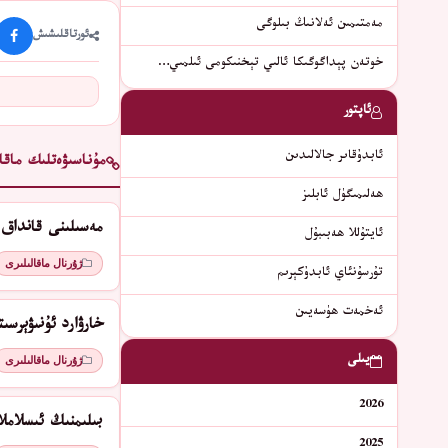
مەمتىمىن ئەلانىڭ بىلوگى
ئورتاقلىشىش
خوتەن پېداگوگىكا ئالىي تېخنىكومى ئىلمىي…
ئاپتور
ئابدۇقاىر جالالىدىن
مۇناسىۋەتلىك ماقال
ھەلىمىگۈل ئابلىز
مەسىلىنى قانداق 
ئايتۇللا ھەبىبۇل
ژۇرنال ماقالىلىرى
تۇرسۇنئاي ئابدۇكېرىم
ئەخمەت ھۈسەيىن
ﺧﺎﺭﯞﺍﺭﺩ ﺋﯘﻧﯩﯟﯦﺮﺳﯩ
يىلى
ژۇرنال ماقالىلىرى
2026
بىلىمنىڭ ئىسلامل
2025