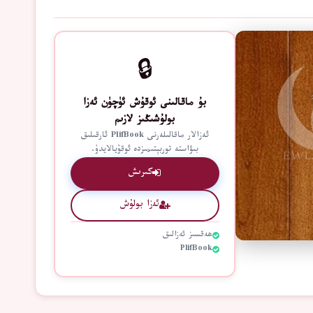
🔒
بۇ ماقالىنى ئوقۇش ئۈچۈن ئەزا
بولۇشىڭىز لازىم
ئەزالار ماقالىلەرنى PlifBook ئارقىلىق
بىۋاستە توربېتىمىزدە ئوقۇيالايدۇ.
كىرىش
ئەزا بولۇش
ھەقسىز ئەزالىق
PlifBook