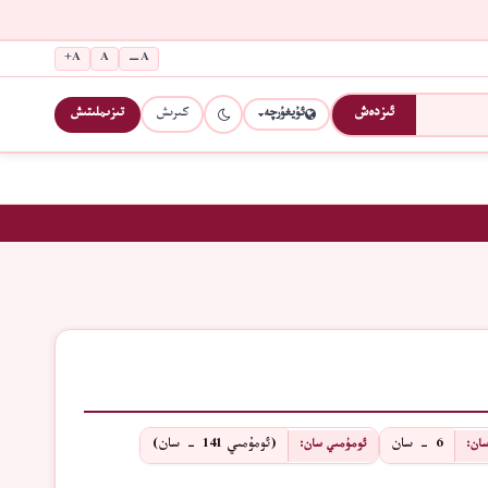
A+
A
A−
كىرىش
تىزىملىتىش
ئىزدەش
ئۇيغۇرچە
6 - سان
(ئومۇمىي 141 - سان)
ان:
ئومۇمىي سان: