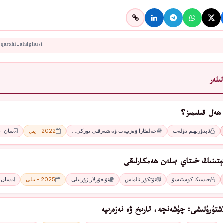
ىلەر
ھەل قىلىمىز؟
ئابدۇرېھىم دۆلەت
خەلقئارا ۋەزىيەت ۋە شەرقىي تۈركى…
2022 - يىل
سان: 4 - سان
ﺘﯧﺘﯩﻨﯩﯔ ﺧﯩﺘﺎﻱ ﺑﯩﻠﻪﻥ ھەمكارلىقى
ﺟﯧﺴﯩﻜﺎ ﻛﻮﺳﺘﯩﺴﯘ
ﺋﯚﺗﻜﯜﺭ ﺋﺎﻟﻤﺎﺱ
ئۇيغۇرلار ژۇرنىلى
2025 - يىلى
سان: 4 -ئا
اشتۇرۇلىشى: چۈشەنچە، تارىخ ۋە نەزەرىيە