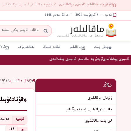
ئۇيغۇرچە ماقالىلەر ئامبىرى يېڭىلاندى
ئۇيغۇرچە ماقالىلەر ئامبىرى يېڭىلاندى
شەنبە — 8 ئاۋغۇست 2026 | ھ 23 سەفەر 1448
باش بەت
ماقالىلەر
ئىئانە قىلىڭ
ھەققىمىزدە
ئالا
امبىرى يېڭىلاندى
ئۇيغۇرچە ماقالىلەر ئامبىرى يېڭىلاندى
/
ژۇرنال ماقالىلىرى
/
«قۇتاد
تۈر
ژۇرنال ماقالىلىرى
«قۇتادغۇبى
ماقالە توپلاملىرى ۋە مەجمۇئەلەر
ھەمىدخ
ئاپتور:
تور بەت ماقالىلىرى
115