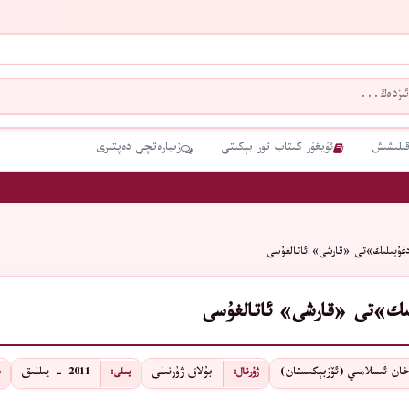
قىلىشىش
ئۇيغۇر كىتاب تور بېكىتى
زىيارەتچى دەپتىرى
غۇبىلىك»تى «قارشى» ئاتالغۇسى
لىك»تى «قارشى» ئاتالغۇسى
ان ئىسلامىي (ئۆزبېكىستان)
بۇلاق ژۇرنىلى
2011 - يىللىق
ژۇرنال:
يىلى:
س