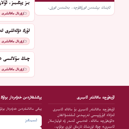
بىز يېڭىمىز، ئۇل
ئاينىڭ بېشىدىن قورۇققۇچە، بەشىدىن قورق.
ژۇرنال ماقالىلىرى
تۈرك دۆلەتلىرى ت
ژۇرنال ماقالىلىرى
چىڭ سۇلالىسى دە
ژۇرنال ماقالىلىرى
ئۇيغۇرچە ماقالىلەر ئامبىرى
يېڭىلىقلاردىن خەۋەردار بولۇڭ
يېڭى ماقالىلەردىن خەۋەردار بولۇ
ئۇيغۇرچە ماقالىلەر ئامبىرى بۇ ماقالە ئامبىرى
ئەۋلاد گۇرۇپپىسى تەرىپىدىن ئىشلىنىۋاتقان
«ئۇيغۇرچە ماقالە، قەدىمىي ئەسەر ۋە قوليازمىلار
ئامبىرى» چوڭ تۈرىنىڭ تارماق تۈرى بولۇپ،