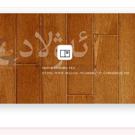
ERROR LOADING FILE -
HTTPS://WWW.MAQALE.UYGHURKITAP.COM/ERROR.PDF