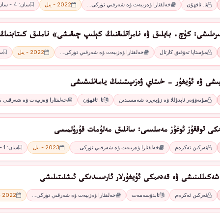
ئا. ئاقھۇن
خەلقئارا ۋەزىيەت ۋە شەرقىي تۈركى…
2022 - يىل
سان: 4 - سان
ىرىلىشى: كۈچ، بايلىق ۋە نامراتلىقنىڭ كېلىپ چىقىشى» ناملىق كىتابنىڭ
مۇستاپا تەۋفىق كارتال
خەلقئارا ۋەزىيەت ۋە شەرقىي تۈركى…
2022 - يىل
سان
يىشى ۋە ئۇيغۇر - خىتاي ۋەزىيىتىنىڭ يامانلىشىشى
مۇنەۋۋەر ئابدۇللا ۋە زۇبەيرە شەمسىدىن
ئا. ئاقھۇن
خەلقئارا ۋەزىيەت ۋە شەرقىي 
ىكى توققۇز ئوغۇز مەسلىسى: سانلىق مەلۇمات قۇرۇلمىسى
ئەركىن ئەكرەم
خەلقئارا ۋەزىيەت ۋە شەرقىي تۈركى…
2023 - يىل
سان: 1 - سان
شەكىللىنىشى ۋە قەدىمكى ئۇيغۇرلار ئارىسىدىكى ئىشلىتىلىشى
ئەركىن ئەكرەم
ئابدۇسەمەت
خەلقئارا ۋەزىيەت ۋە شەرقىي تۈركى…
2022 - يىل