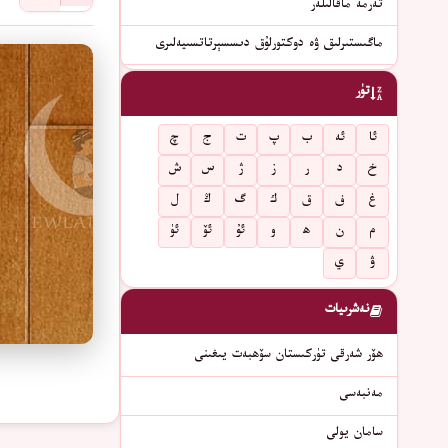
تەرمە ماقالىلەر
ماگىستىرلىق ۋە دوكتورلۇق دىسسېرتاتسىيەلىرى
تۈر
ئا
ئە
ب
پ
ت
ج
چ
خ
د
ر
ز
ژ
س
ش
غ
ف
ق
ك
گ
ڭ
ل
م
ن
ھ
و
ئۇ
ئۆ
ئۈ
ۋ
ي
نەشرىيات
ھۆر شەرقى تۈركىستان سۆھبەت يىغىنى
مەنبەسى
سامان يولى