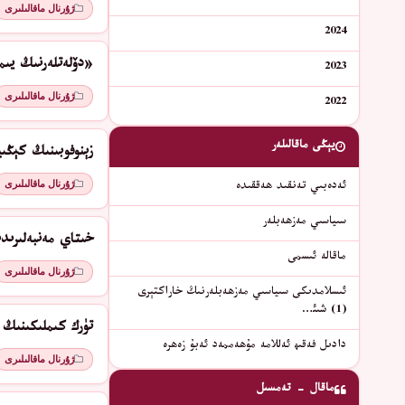
ژۇرنال ماقالىلىرى
2024
«دۆلەتلەرنىڭ يىم
2023
ژۇرنال ماقالىلىرى
2022
يېڭى ماقالىلەر
زېنوفوبىنىڭ كېڭى
ژۇرنال ماقالىلىرى
ئەدەبىي تەنقىد ھەققىدە
سىياسىي مەزھەبلەر
خىتاي مەنبەلىرىد
ماقالە ئىسمى
ژۇرنال ماقالىلىرى
ئىسلامدىكى سىياسىي مەزھەبلەرنىڭ خاراكتېرى
(1) شىئ…
تۈرك كىملىكىنىڭ 
دادىل فەقىھ ئەللامە مۇھەممەد ئەبۇ زەھرە
ژۇرنال ماقالىلىرى
ماقال - تەمسىل