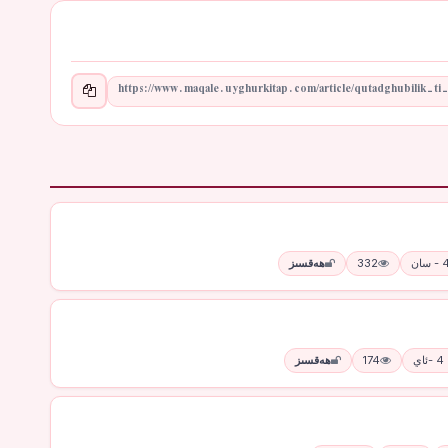
332
ھەقسىز
ي
174
ھەقسىز