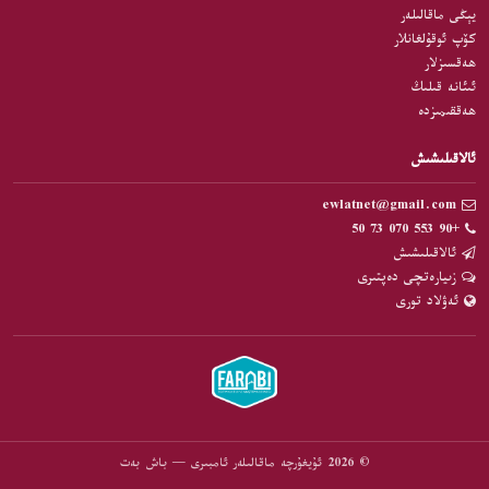
يېڭى ماقالىلەر
كۆپ ئوقۇلغانلار
ھەقسىزلار
ئىئانە قىلىڭ
ھەققىمىزدە
ئالاقىلىشىش
ewlatnet@gmail.com
+90 553 070 73 50
ئالاقىلىشىش
زىيارەتچى دەپتىرى
ئەۋلاد تورى
© 2026 ئۇيغۇرچە ماقالىلەر ئامبىرى — باش بەت