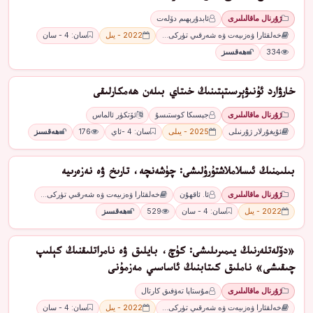
ژۇرنال ماقالىلىرى
ئابدۇرېھىم دۆلەت
خەلقئارا ۋەزىيەت ۋە شەرقىي تۈركى…
2022 - يىل
سان: 4 - سان
334
ھەقسىز
ﺧﺎﺭﯞﺍﺭﺩ ﺋﯘﻧﯩﯟﯦﺮﺳﯩﺘﯧﺘﯩﻨﯩﯔ ﺧﯩﺘﺎﻱ ﺑﯩﻠﻪﻥ ھەمكارلىقى
ژۇرنال ماقالىلىرى
ﺟﯧﺴﯩﻜﺎ ﻛﻮﺳﺘﯩﺴﯘ
ﺋﯚﺗﻜﯜﺭ ﺋﺎﻟﻤﺎﺱ
ئۇيغۇرلار ژۇرنىلى
2025 - يىلى
سان: 4 -ئاي
176
ھەقسىز
بىلىمنىڭ ئىسلاملاشتۇرۇلىشى: چۈشەنچە، تارىخ ۋە نەزەرىيە
ژۇرنال ماقالىلىرى
ئا. ئاقھۇن
خەلقئارا ۋەزىيەت ۋە شەرقىي تۈركى…
2022 - يىل
سان: 4 - سان
529
ھەقسىز
«دۆلەتلەرنىڭ يىمىرىلىشى: كۈچ، بايلىق ۋە نامراتلىقنىڭ كېلىپ
چىقىشى» ناملىق كىتابنىڭ ئاساسىي مەزمۇنى
ژۇرنال ماقالىلىرى
مۇستاپا تەۋفىق كارتال
خەلقئارا ۋەزىيەت ۋە شەرقىي تۈركى…
2022 - يىل
سان: 4 - سان