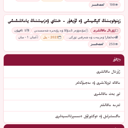
198
ھەقسىز
زېنوفوبىنىڭ كېڭىيىشى ۋە ئۇيغۇر - خىتاي ۋەزىيىتىنىڭ يامانلىشىشى
ژۇرنال ماقالىلىرى
مۇنەۋۋەر ئابدۇللا ۋە زۇبەيرە شەمسىدىن
ئا. ئاقھۇن
خەلقئارا ۋەزىيەت ۋە شەرقىي تۈركى…
2023 - يىل
سان: 1 - سان
250
ھەقسىز
تۈر
ژۇرنال ماقالىلىرى
ماقالە توپلاملىرى ۋە مەجمۇئەلەر
تور بەت ماقالىلىرى
تەرمە ماقالىلەر
ماگىستىرلىق ۋە دوكتورلۇق دىسسېرتاتسىيەلىرى