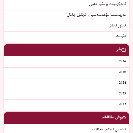
ئابدۇلھىمىت يۈسۈپ ھاجى
مەريەمنىسا مۇھەممەتنىياز، ئايگۈل جامال
ئاينۇر ئابلىز
دۇربېك
يىلى
2026
2025
2024
2023
2022
يېڭى ماقالىلەر
ئەدەبىي تەنقىد ھەققىدە