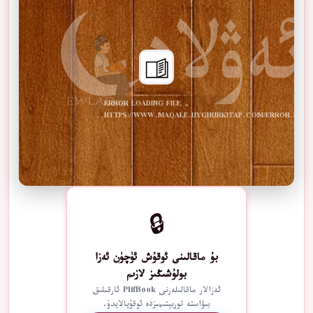
ERROR LOADING FILE -
HTTPS://WWW.MAQALE.UYGHURKITAP.COM/ERROR.PDF
🔒
بۇ ماقالىنى ئوقۇش ئۈچۈن ئەزا
بولۇشىڭىز لازىم
ئەزالار ماقالىلەرنى PlifBook ئارقىلىق
بىۋاستە توربېتىمىزدە ئوقۇيالايدۇ.