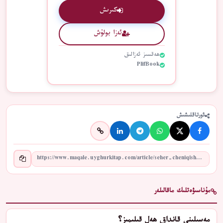
كىرىش
ئەزا بولۇش
ھەقسىز ئەزالىق
PlifBook
ئورتاقلىشىش
مۇناسىۋەتلىك ماقالىلەر
مەسىلىنى قانداق ھەل قىلىمىز؟