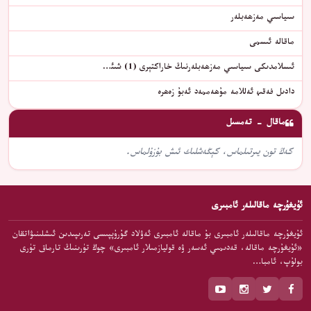
سىياسىي مەزھەبلەر
ماقالە ئىسمى
ئىسلامدىكى سىياسىي مەزھەبلەرنىڭ خاراكتېرى (1) شىئ…
دادىل فەقىھ ئەللامە مۇھەممەد ئەبۇ زەھرە
ماقال - تەمسىل
كەڭ تون يىرتىلماس، كېڭەشلىك ئىش بۇزۇلماس.
ئۇيغۇرچە ماقالىلەر ئامبىرى
ئۇيغۇرچە ماقالىلەر ئامبىرى بۇ ماقالە ئامبىرى ئەۋلاد گۇرۇپپىسى تەرىپىدىن ئىشلىنىۋاتقان
«ئۇيغۇرچە ماقالە، قەدىمىي ئەسەر ۋە قوليازمىلار ئامبىرى» چوڭ تۈرىنىڭ تارماق تۈرى
بولۇپ، ئامبا…