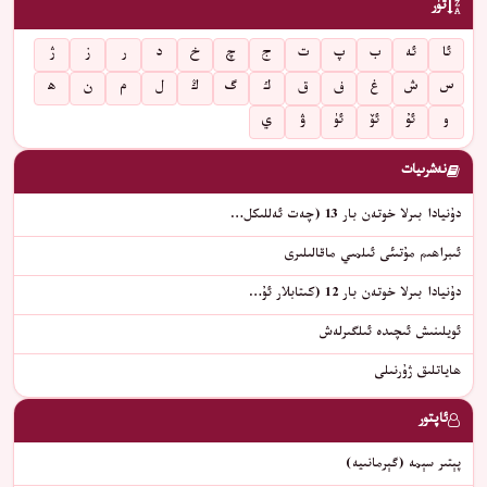
تۈر
ئا
ئە
ب
پ
ت
ج
چ
خ
د
ر
ز
ژ
س
ش
غ
ف
ق
ك
گ
ڭ
ل
م
ن
ھ
و
ئۇ
ئۆ
ئۈ
ۋ
ي
نەشرىيات
دۇنيادا بىرلا خوتەن بار 13 (چەت ئەللىكل…
ئىبراھىم مۇتىئى ئىلمىي ماقالىلىرى
دۇنيادا بىرلا خوتەن بار 12 (كىتابلار ئۇ…
ئويلىنىش ئىچىدە ئىلگىرلەش
ھاياتلىق ژۇرنىلى
ئاپتور
پېتىر سېمە (گېرمانىيە)