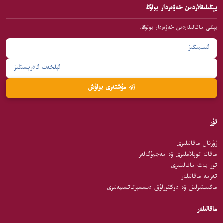
يېڭىلىقلاردىن خەۋەردار بولۇڭ
يېڭى ماقالىلەردىن خەۋەردار بولۇڭ.
مۇشتەرى بولۇش
تۈر
ژۇرنال ماقالىلىرى
ماقالە توپلاملىرى ۋە مەجمۇئەلەر
تور بەت ماقالىلىرى
تەرمە ماقالىلەر
ماگىستىرلىق ۋە دوكتورلۇق دىسسېرتاتسىيەلىرى
ماقالىلەر