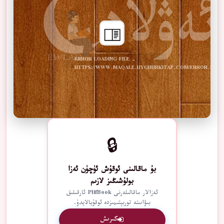
ERROR LOADING FILE -
HTTPS://WWW.MAQALE.UYGHURKITAP.COM/ERROR.PDF
🔒
بۇ ماقالىنى ئوقۇش ئۈچۈن ئەزا
بولۇشىڭىز لازىم
ئەزالار ماقالىلەرنى PlifBook ئارقىلىق
بىۋاستە توربېتىمىزدە ئوقۇيالايدۇ.
كىرىش