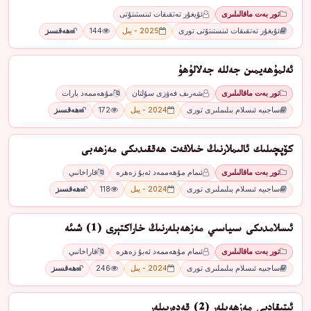
تور بەت ماقالىلىرى
ئۇيغۇر تەتقىقات ئىنستىتۇتى
ئۇيغۇر تەتقىقات ئىنستىتۇتى تورى
2025 - يىل
144
ھەقسىز
ئەلمۇھەيمىن جەللە جەلالۇھۇ
تور بەت ماقالىلىرى
شەرىف فەۋزى سۇلتان
مۇھەممەد بارات
ساجىيە ئىسلام بىلىملىرى تورى
2024 - يىل
172
ھەقسىز
كۆپچىلىك ئالىملارنىڭ خىلافەت ھەققىدىكى مەزھەبى
تور بەت ماقالىلىرى
ئىمام مۇھەممەد ئەبۇ زەھرە
قاراخانىي
ساجىيە ئىسلام بىلىملىرى تورى
2024 - يىل
118
ھەقسىز
ئىسلامدىكى سىياسىي مەزھەبلەرنىڭ خاراكتېرى (1) شىئە
تور بەت ماقالىلىرى
ئىمام مۇھەممەد ئەبۇ زەھرە
قاراخانىي
ساجىيە ئىسلام بىلىملىرى تورى
2024 - يىل
246
ھەقسىز
ئېتىقادىي مەزھەبلەر (2) قەدەرىيلەر