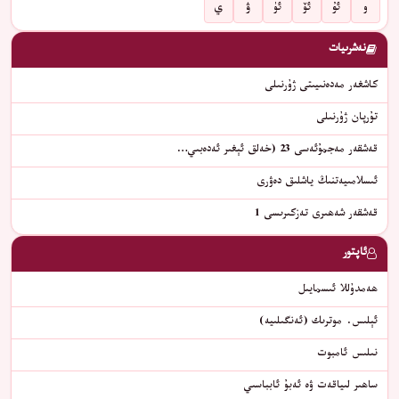
و
ئۇ
ئۆ
ئۈ
ۋ
ي
نەشرىيات
كاشغەر مەدەنىيىتى ژۇرنىلى
تۇرپان ژۇرنىلى
قەشقەر مەجمۇئەسى 23 (خەلق ئېغىر ئەدەبىي…
ئىسلامىيەتنىڭ ياشلىق دەۋرى
قەشقەر شەھىرى تەزكىرىسى 1
ئاپتور
ھەمدۇللا ئىسمايىل
ئېلىس. موترىك (ئەنگىلىيە)
نىلىس ئامبوت
ﺳﺎﮬﯩﺮ ﻟﯩﻴﺎﻗﻪﺕ ﯞﻩ ﺋﻪﺑﯘ ﺋﺎﺑﺒﺎﺳﯩﻲ