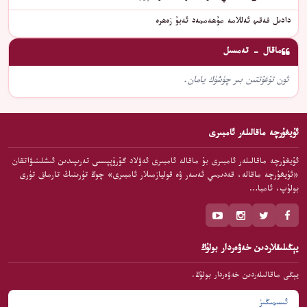
دادىل فەقىھ ئەللامە مۇھەممەد ئەبۇ زەھرە
ماقال - تەمسىل
ئون تۇغۇتتىن بىر چۈشۈك يامان.
ئۇيغۇرچە ماقالىلەر ئامبىرى
ئۇيغۇرچە ماقالىلەر ئامبىرى بۇ ماقالە ئامبىرى ئەۋلاد گۇرۇپپىسى تەرىپىدىن ئىشلىنىۋاتقان
«ئۇيغۇرچە ماقالە، قەدىمىي ئەسەر ۋە قوليازمىلار ئامبىرى» چوڭ تۈرىنىڭ تارماق تۈرى
بولۇپ، ئامبا…
يېڭىلىقلاردىن خەۋەردار بولۇڭ
يېڭى ماقالىلەردىن خەۋەردار بولۇڭ.