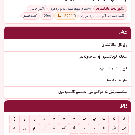
تور بەت ماقالىلىرى
ئىمام مۇھەممەد ئەبۇ زەھرە
قاراخانىي
ساجىيە ئىسلام بىلىملىرى تورى
2024 - يىل
129
ھەقسىز
تۈر
ژۇرنال ماقالىلىرى
ماقالە توپلاملىرى ۋە مەجمۇئەلەر
تور بەت ماقالىلىرى
تەرمە ماقالىلەر
ماگىستىرلىق ۋە دوكتورلۇق دىسسېرتاتسىيەلىرى
تۈر
ئا
ئە
ب
پ
ت
ج
چ
خ
د
ر
ز
ژ
س
ش
غ
ف
ق
ك
گ
ڭ
ل
م
ن
ھ