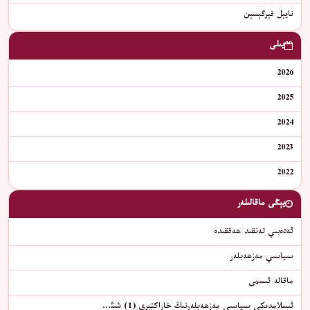
نايېل فېرگېسېن
يىلى
2026
2025
2024
2023
2022
يېڭى ماقالىلەر
ئەدەبىي تەنقىد ھەققىدە
سىياسىي مەزھەبلەر
ماقالە ئىسمى
ئىسلامدىكى سىياسىي مەزھەبلەرنىڭ خاراكتېرى (1) شىئ…