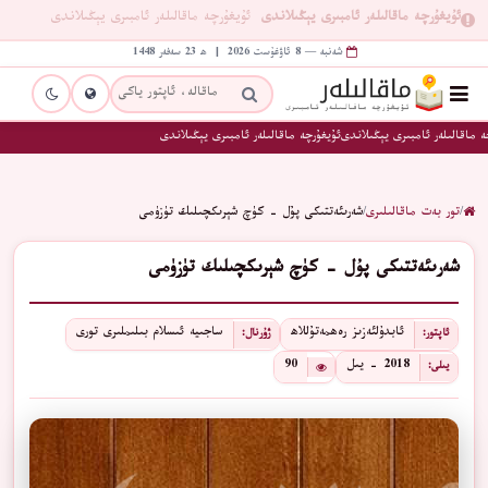
ئۇيغۇرچە ماقالىلەر ئامبىرى يېڭىلاندى
ئۇيغۇرچە ماقالىلەر ئامبىرى يېڭىلاندى
شەنبە — 8 ئاۋغۇست 2026 | ھ 23 سەفەر 1448
 ماقالىلەر ئامبىرى يېڭىلاندى
ئۇيغۇرچە ماقالىلەر ئامبىرى يېڭىلاندى
/
تور بەت ماقالىلىرى
/
شەرىئەتتىكى پۇل – كۈچ شېرىكچىلىك تۈزۈمى
شەرىئەتتىكى پۇل – كۈچ شېرىكچىلىك تۈزۈمى
ئابدۇلئەزىز رەھمەتۇللاھ
ساجىيە ئىسلام بىلىملىرى تورى
ئاپتور:
ژۇرنال:
2018 - يىل
90
يىلى: