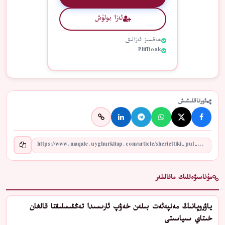
ئەزا بولۇش
ھەقسىز ئەزالىق
PlifBook
ئورتاقلىشىش
مۇناسىۋەتلىك ماقالىلەر
ياۋروپانىڭ مەنپەئەت بىلەن خەۋپ ئارىسىدا تەڭقىسلىقتا قالغان
خىتاي سىياسىتى