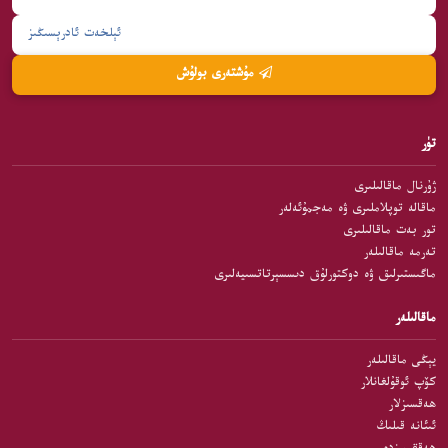
مۇشتەرى بولۇش
تۈر
ژۇرنال ماقالىلىرى
ماقالە توپلاملىرى ۋە مەجمۇئەلەر
تور بەت ماقالىلىرى
تەرمە ماقالىلەر
ماگىستىرلىق ۋە دوكتورلۇق دىسسېرتاتسىيەلىرى
ماقالىلەر
يېڭى ماقالىلەر
كۆپ ئوقۇلغانلار
ھەقسىزلار
ئىئانە قىلىڭ