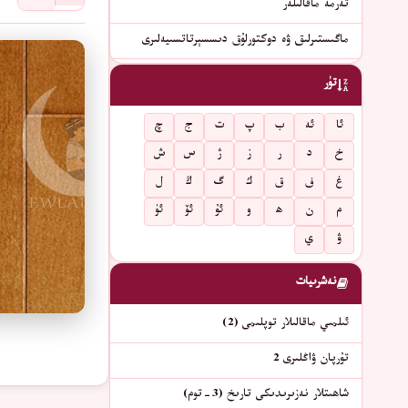
تەرمە ماقالىلەر
ماگىستىرلىق ۋە دوكتورلۇق دىسسېرتاتسىيەلىرى
تۈر
ئا
ئە
ب
پ
ت
ج
چ
خ
د
ر
ز
ژ
س
ش
غ
ف
ق
ك
گ
ڭ
ل
م
ن
ھ
و
ئۇ
ئۆ
ئۈ
ۋ
ي
نەشرىيات
ئىلمىي ماقالىلار توپلىمى (2)
تۇرپان ۋاڭلىرى 2
شاھىتلار نەزىرىدىكى تارىخ (3-توم)