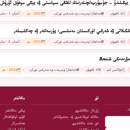
ار يېڭىلىدۇ - جۇمھۇرىيەتچىلەرنىڭ تاشقى سىياسىتى ۋە يېڭى سوغۇق ئۇرۇش
ئا. ئاقھۇن
خەلقئارا ۋەزىيەت ۋە شەرقىي تۈركى…
2023 - يىل
سان: 1 - سان
ەشكىلاتى ۋە شەرقىي تۈركىستان مەسلىسى: پۇرسەتلەر ۋە چەكلىمىلەر
ئا. ئاقھۇن
خەلقئارا ۋەزىيەت ۋە شەرقىي تۈركى…
2023 - يىل
سان: 2 - سان
ۋرىدىكى شىنجاڭ
كۇاڭمىن كىم
ئا. ئاقھۇن
خەلقئارا ۋەزىيەت ۋە شەرقىي تۈركى…
2023 - يىل
تۈر
ماقالىلەر
ڭ.
ژۇرنال ماقالىلىرى
يېڭى ماقالىلەر
ماقالە توپلاملىرى ۋە مەجمۇئەلەر
كۆپ ئوقۇلغانلار
تور بەت ماقالىلىرى
ھەقسىزلار