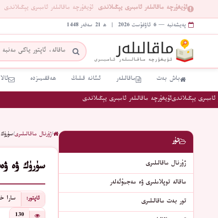
ئۇيغۇرچە ماقالىلەر ئامبىرى يېڭىلاندى
ئۇيغۇرچە ماقالىلەر ئامبىرى يېڭىلاندى
پەيشەنبە — 6 ئاۋغۇست 2026 | ھ 21 سەفەر 1448
باش بەت
ماقالىلەر
ئىئانە قىلىڭ
ھەققىمىزدە
ئالا
امبىرى يېڭىلاندى
ئۇيغۇرچە ماقالىلەر ئامبىرى يېڭىلاندى
/
ژۇرنال ماقالىلىرى
/
سۈرۈﻙ 
تۈر
ژۇرنال ماقالىلىرى
سۈرۈﻙ ۋە ۋەد
ماقالە توپلاملىرى ۋە مەجمۇئەلەر
ﺳﺎﺭﺍ ﺧ
ئاپتور:
تور بەت ماقالىلىرى
130