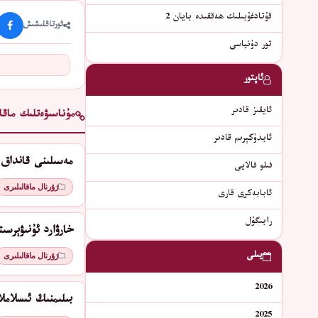
قۇتادغۇبىلىك ھەققىدە بايان 2
ئورتاقلىشىش
تور دۇنياسى
ئاپتور
ئايقىز قادىر
مۇناسىۋەتلىك ماقال
ئابدۇكېرىم قادىر
مەسىلىنى قانداق 
ﻓﯩﻠﻮ ﻓﺎﻻﻳﻰ
ژۇرنال ماقالىلىرى
ئابابەكرى قارى
رابىگۇل
ﺧﺎﺭﯞﺍﺭﺩ ﺋﯘﻧﯩﯟﯦﺮﺳﯩ
يىلى
ژۇرنال ماقالىلىرى
2026
بىلىمنىڭ ئىسلامل
2025