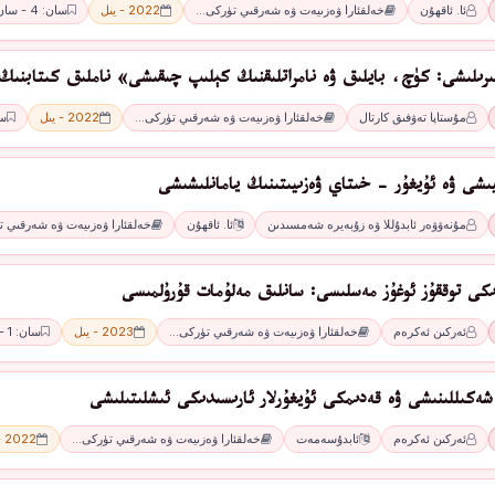
ئا. ئاقھۇن
خەلقئارا ۋەزىيەت ۋە شەرقىي تۈركى…
2022 - يىل
سان: 4 - سان
ىرىلىشى: كۈچ، بايلىق ۋە نامراتلىقنىڭ كېلىپ چىقىشى» ناملىق كىتابنىڭ
مۇستاپا تەۋفىق كارتال
خەلقئارا ۋەزىيەت ۋە شەرقىي تۈركى…
2022 - يىل
سان
يىشى ۋە ئۇيغۇر - خىتاي ۋەزىيىتىنىڭ يامانلىشىشى
مۇنەۋۋەر ئابدۇللا ۋە زۇبەيرە شەمسىدىن
ئا. ئاقھۇن
خەلقئارا ۋەزىيەت ۋە شەرقىي 
ىكى توققۇز ئوغۇز مەسلىسى: سانلىق مەلۇمات قۇرۇلمىسى
ئەركىن ئەكرەم
خەلقئارا ۋەزىيەت ۋە شەرقىي تۈركى…
2023 - يىل
سان: 1 - سان
شەكىللىنىشى ۋە قەدىمكى ئۇيغۇرلار ئارىسىدىكى ئىشلىتىلىشى
ئەركىن ئەكرەم
ئابدۇسەمەت
خەلقئارا ۋەزىيەت ۋە شەرقىي تۈركى…
2022 - يىل