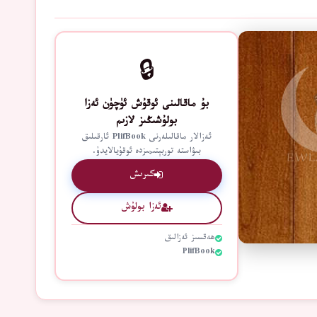
🔒
بۇ ماقالىنى ئوقۇش ئۈچۈن ئەزا
بولۇشىڭىز لازىم
ئەزالار ماقالىلەرنى PlifBook ئارقىلىق
بىۋاستە توربېتىمىزدە ئوقۇيالايدۇ.
كىرىش
ئەزا بولۇش
ھەقسىز ئەزالىق
PlifBook