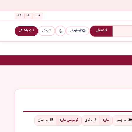
A+
A
A−
كىرىش
تىزىملىتىش
ئىزدەش
ئۇيغۇرچە
 يىلى
3 -ئاي
55 - سان
سان:
ئومۇمىي سان: