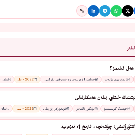
ىلەر
ھەل قىلىمىز؟
ئابدۇرېھىم دۆلەت
خەلقئارا ۋەزىيەت ۋە شەرقىي تۈركى…
2022 - يىل
سان: 4 - سان
ﺘﯧﺘﯩﻨﯩﯔ ﺧﯩﺘﺎﻱ ﺑﯩﻠﻪﻥ ھەمكارلىقى
ﺟﯧﺴﯩﻜﺎ ﻛﻮﺳﺘﯩﺴﯘ
ﺋﯚﺗﻜﯜﺭ ﺋﺎﻟﻤﺎﺱ
ئۇيغۇرلار ژۇرنىلى
2025 - يىلى
سان: 4 -ئا
اشتۇرۇلىشى: چۈشەنچە، تارىخ ۋە نەزەرىيە