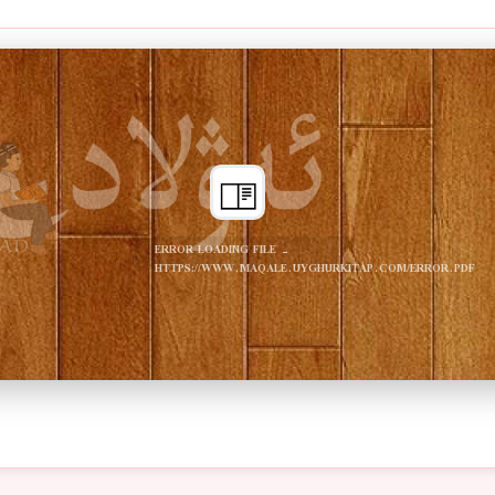
ERROR LOADING FILE -
HTTPS://WWW.MAQALE.UYGHURKITAP.COM/ERROR.PDF