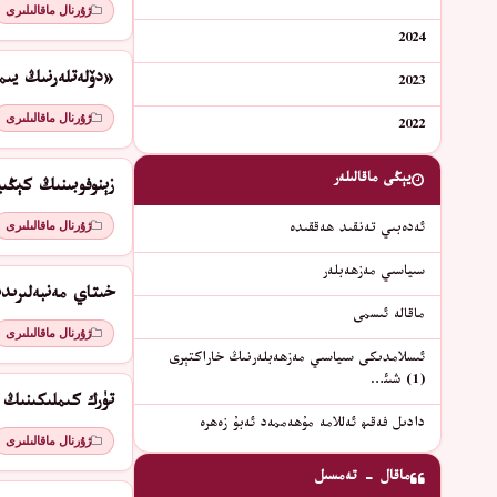
ژۇرنال ماقالىلىرى
2024
«دۆلەتلەرنىڭ يىم
2023
ژۇرنال ماقالىلىرى
2022
يېڭى ماقالىلەر
زېنوفوبىنىڭ كېڭى
ژۇرنال ماقالىلىرى
ئەدەبىي تەنقىد ھەققىدە
سىياسىي مەزھەبلەر
خىتاي مەنبەلىرىد
ماقالە ئىسمى
ژۇرنال ماقالىلىرى
ئىسلامدىكى سىياسىي مەزھەبلەرنىڭ خاراكتېرى
(1) شىئ…
تۈرك كىملىكىنىڭ 
دادىل فەقىھ ئەللامە مۇھەممەد ئەبۇ زەھرە
ژۇرنال ماقالىلىرى
ماقال - تەمسىل