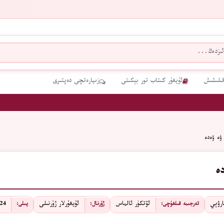
قىلىشىش
ئۇيغۇر كىتاب تور بېكىتى
زىيارەتچى دەپتىرى
ۋە ۋەدە
ە
ﺎﺭﯞﯦﻲ
ﺋﯚﺗﻜﯜﺭ ﺋﺎﻟﻤﺎﺱ
ئۇيغۇرلار ژۇرنىلى
2024 -
تەرجىمە قىلغۇچى:
ژۇرنال:
يىلى: