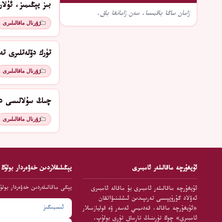
بىز يېڭىمىز، ئۇل
زامان ساڭا باقمىسا، سەن زامانغا باق.
ژۇرنال ماقالىلىرى
تۈرك دۆلەتلىرى ت
ژۇرنال ماقالىلىرى
چىڭ سۇلالىسى دە
ژۇرنال ماقالىلىرى
ئۇيغۇرچە ماقالىلەر ئامبىرى
يېڭىلىقلاردىن خەۋەردار بولۇڭ
يېڭى ماقالىلەردىن خەۋەردار بولۇ
ئۇيغۇرچە ماقالىلەر ئامبىرى بۇ ماقالە ئامبىرى
ئەۋلاد گۇرۇپپىسى تەرىپىدىن ئىشلىنىۋاتقان
«ئۇيغۇرچە ماقالە، قەدىمىي ئەسەر ۋە قوليازمىلار
ئامبىرى» چوڭ تۈرىنىڭ تارماق تۈرى بولۇپ،