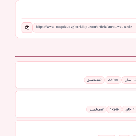
330
ھەقسىز
ي
172
ھەقسىز