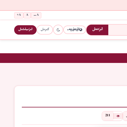
A+
A
A−
كىرىش
تىزىملىتىش
ئىزدەش
ئۇيغۇرچە
211