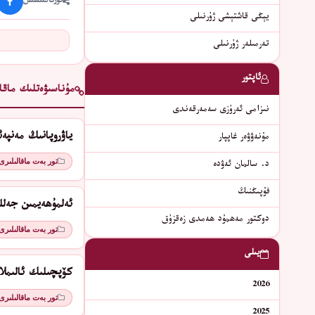
ئورتاقلىشىش
يېڭى قاشتېشى ژۇرنىلى
تەرمىلەر ژۇرنىلى
ئاپتور
مۇناسىۋەتلىك ماقال
نىزامى ئەرۇزى سەمەرقەندى
ياۋروپانىڭ مەنپە
مۇنەۋۋەر غاپپار
تور بەت ماقالىلىرى
د. سالمان ئەۋدە
فۇپىڭنىڭ
ئەلمۇھەيمىن جەلل
دوكتور مەھمۇد ھەمدى زەقزۇق
تور بەت ماقالىلىرى
يىلى
كۆپچىلىك ئالىمل
2026
تور بەت ماقالىلىرى
2025