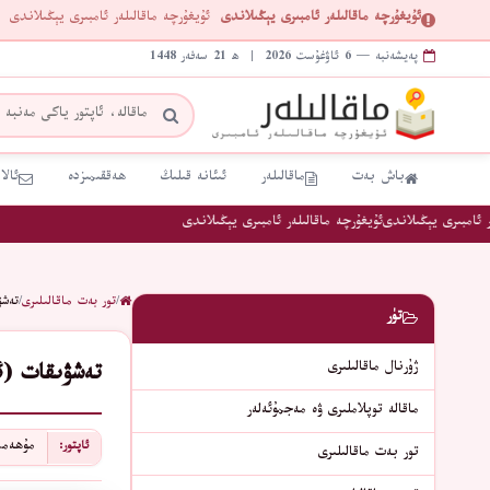
ئۇيغۇرچە ماقالىلەر ئامبىرى يېڭىلاندى
ئۇيغۇرچە ماقالىلەر ئامبىرى يېڭىلاندى
پەيشەنبە — 6 ئاۋغۇست 2026 | ھ 21 سەفەر 1448
باش بەت
ماقالىلەر
ئىئانە قىلىڭ
ھەققىمىزدە
ئالا
ئامبىرى يېڭىلاندى
ئۇيغۇرچە ماقالىلەر ئامبىرى يېڭىلاندى
/
تور بەت ماقالىلىرى
/
تەشۋ
تۈر
ژۇرنال ماقالىلىرى
تەشۋىقات (ئ
ماقالە توپلاملىرى ۋە مەجمۇئەلەر
مۇھەمم
ئاپتور:
تور بەت ماقالىلىرى