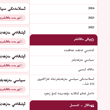
2024
ئىسلامدىكى سىياسىي
تور بەت ماقالىلىرى
2023
2022
ئېتىقادىي مەزھەبلەر (2) قەد
يېڭى ماقالىلەر
تور بەت ماقالىلىرى
ئەدەبىي تەنقىد ھەققىدە
ئېتىقادىي مەزھەبلەر (1) جە
سىياسىي مەزھەبلەر
تور بەت ماقالىلىرى
ماقالە ئىسمى
ئىسلامدىكى سىياسىي مەزھەبلەرنىڭ خاراكتېرى
سىياسىي مەزھەبلە
(1) شىئ…
تور بەت ماقالىلىرى
دادىل فەقىھ ئەللامە مۇھەممەد ئەبۇ زەھرە
ئېتىقادىي مەزھەبل
ماقال - تەمسىل