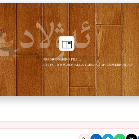
ERROR LOADING FILE -
HTTPS://WWW.MAQALE.UYGHURKITAP.COM/ERROR.PDF