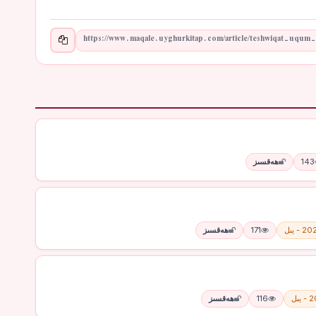
143
ھەقسىز
 - يىل
171
ھەقسىز
يىل
116
ھەقسىز