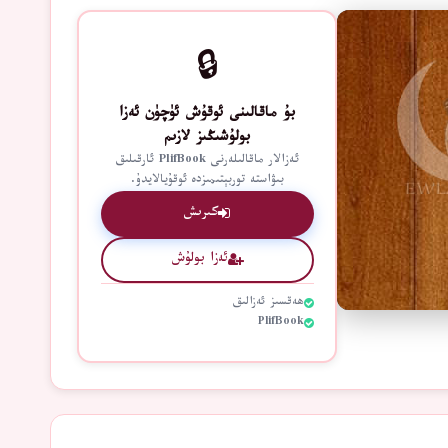
🔒
بۇ ماقالىنى ئوقۇش ئۈچۈن ئەزا
بولۇشىڭىز لازىم
ئەزالار ماقالىلەرنى PlifBook ئارقىلىق
بىۋاستە توربېتىمىزدە ئوقۇيالايدۇ.
كىرىش
ئەزا بولۇش
ھەقسىز ئەزالىق
PlifBook