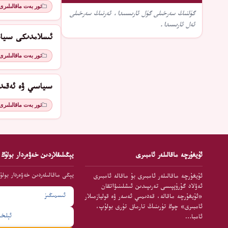
تور بەت ماقالىلىرى
گۈلنىڭ سەرخىلى گۈل ئارىسىىدا، ئەرنىڭ سەرخىلى
ئەل ئارىسىدا.
ئىسلامدىكى سىياسىي م
تور بەت ماقالىلىرى
سىياسىي ۋە ئەقىد
تور بەت ماقالىلىرى
ئۇيغۇرچە ماقالىلەر ئامبىرى
يېڭىلىقلاردىن خەۋەردار بولۇڭ
يېڭى ماقالىلەردىن خەۋەردار بولۇ
ئۇيغۇرچە ماقالىلەر ئامبىرى بۇ ماقالە ئامبىرى
ئەۋلاد گۇرۇپپىسى تەرىپىدىن ئىشلىنىۋاتقان
«ئۇيغۇرچە ماقالە، قەدىمىي ئەسەر ۋە قوليازمىلار
ئامبىرى» چوڭ تۈرىنىڭ تارماق تۈرى بولۇپ،
ئامبا…