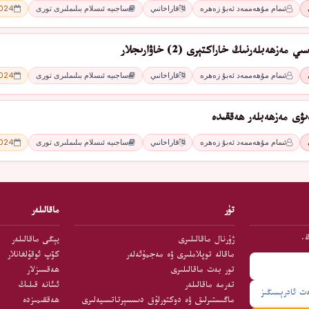
ئىمام مۇھەممەد ئەبۇ زەھرە
قاراخانىي
ساجىيە ئىسلام بىلىملىرى تورى
2024 - 
ەزھەبلەرنىڭ خاراكتېرى (2) خاۋارىجلار
ئىمام مۇھەممەد ئەبۇ زەھرە
قاراخانىي
ساجىيە ئىسلام بىلىملىرى تورى
2024 - 
ىۋى مەزھەبلەر ھەققىدە
ئىمام مۇھەممەد ئەبۇ زەھرە
قاراخانىي
ساجىيە ئىسلام بىلىملىرى تورى
2024 - 
تۈر
ماقالىلەر
ڭ.
ژۇرنال ماقالىلىرى
يېڭى ماقالىلەر
ماقالە توپلاملىرى ۋە مەجمۇئەلەر
كۆپ ئوقۇلغانلار
تور بەت ماقالىلىرى
ھەقسىزلار
تەرمە ماقالىلەر
ئىئانە قىلىڭ
ماگىستىرلىق ۋە دوكتورلۇق دىسسېرتاتسىيەلىرى
ھەققىمىزدە