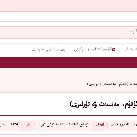
قىلىشىش
ئۇيغۇر كىتاب تور بېكىتى
زىيارەتچى دەپتىرى
ىقات (ئۇقۇم، مەقسەت ۋە تۈرلىرى)
ۇقۇم، مەقسەت ۋە تۈرلىرى)
ەت ئابدۇمىجىت
ئۇيغۇر تەتقىقات ئىنستىتۇتى تورى
2024 - يىل
ژۇرنال:
يىلى: