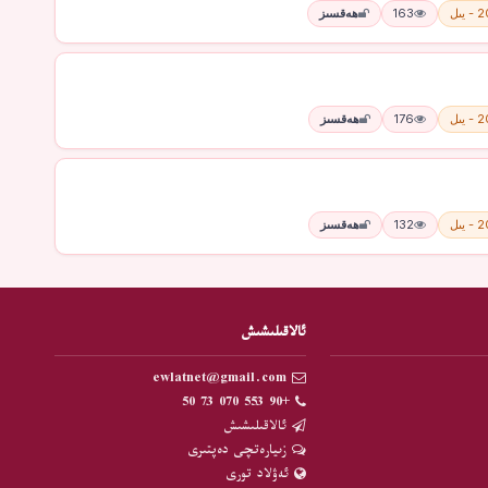
يىل
163
ھەقسىز
يىل
176
ھەقسىز
يىل
132
ھەقسىز
ئالاقىلىشىش
ewlatnet@gmail.com
+90 553 070 73 50
ئالاقىلىشىش
زىيارەتچى دەپتىرى
ئەۋلاد تورى