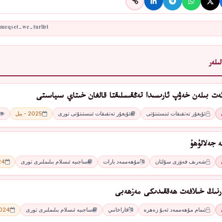
ىلەر
ئەت بىلەن خەۋپ ئارىسىدا تەڭقىسلىقتا قالغان خىتاي سىياسىتى
ئۇيغۇر تەتقىقات ئىنستىتۇتى
ئۇيغۇر تەتقىقات ئىنستىتۇتى تورى
2025 - يىل
ە جەلالۇھۇ
شەرىف فەۋزى سۇلتان
مۇھەممەد بارات
ساجىيە ئىسلام بىلىملىرى تورى
2024
ارنىڭ خىلافەت ھەققىدىكى مەزھەبى
ئىمام مۇھەممەد ئەبۇ زەھرە
قاراخانىي
ساجىيە ئىسلام بىلىملىرى تورى
2024 - 