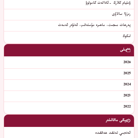
ۋىليام كلارك -ئادالەت كامولوۋ
رىزۋا سالاۋى
پەرھات مىجىت، ماھىرە مۇستەقىم، ئەنۋەر ئەمەت
لىكوك
يىلى
2026
2025
2024
2023
2022
يېڭى ماقالىلەر
ئەدەبىي تەنقىد ھەققىدە