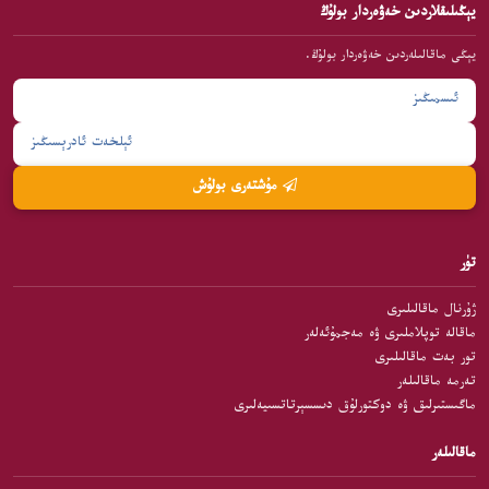
يېڭىلىقلاردىن خەۋەردار بولۇڭ
يېڭى ماقالىلەردىن خەۋەردار بولۇڭ.
مۇشتەرى بولۇش
تۈر
ژۇرنال ماقالىلىرى
ماقالە توپلاملىرى ۋە مەجمۇئەلەر
تور بەت ماقالىلىرى
تەرمە ماقالىلەر
ماگىستىرلىق ۋە دوكتورلۇق دىسسېرتاتسىيەلىرى
ماقالىلەر