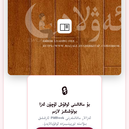
ERROR LOADING FILE -
HTTPS://WWW.MAQALE.UYGHURKITAP.COM/ERROR.PDF
🔒
بۇ ماقالىنى ئوقۇش ئۈچۈن ئەزا
بولۇشىڭىز لازىم
ئەزالار ماقالىلەرنى PlifBook ئارقىلىق
بىۋاستە توربېتىمىزدە ئوقۇيالايدۇ.