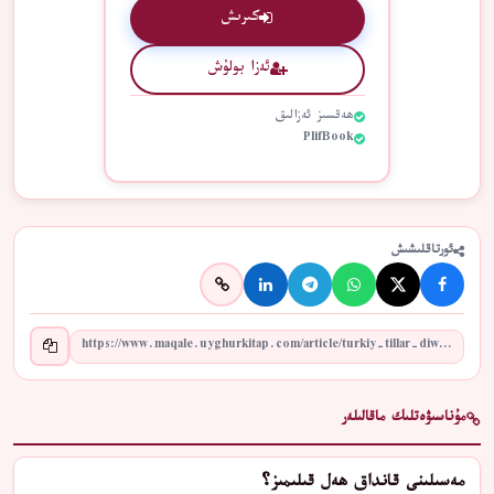
كىرىش
ئەزا بولۇش
ھەقسىز ئەزالىق
PlifBook
ئورتاقلىشىش
مۇناسىۋەتلىك ماقالىلەر
مەسىلىنى قانداق ھەل قىلىمىز؟