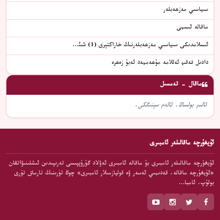
سىياسىي مەزھەبلەر
ماقالە ئىسمى
ئىسلامدىكى سىياسىي مەزھەبلەرنىڭ خاراكتېرى (1) شىئ…
دادىل فەقىھ ئەللامە مۇھەممەد ئەبۇ زەھرە
ماقال - تەمسىل
ئالىم بولساڭ، ئالەم سېنىڭكى.
ئۇيغۇرچە ماقالىلەر ئامبىرى
ئۇيغۇرچە ماقالىلەر ئامبىرى بۇ ماقالە ئامبىرى ئەۋلاد گۇرۇپپىسى تەرىپىدىن ئىشلىنىۋاتقان
«ئۇيغۇرچە ماقالە، قەدىمىي ئەسەر ۋە قوليازمىلار ئامبىرى» چوڭ تۈرىنىڭ تارماق تۈرى
بولۇپ، ئامبا…