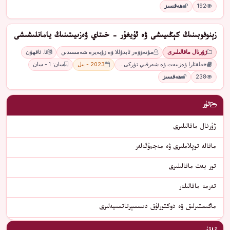
192
ھەقسىز
زېنوفوبىنىڭ كېڭىيىشى ۋە ئۇيغۇر - خىتاي ۋەزىيىتىنىڭ يامانلىشىشى
ژۇرنال ماقالىلىرى
مۇنەۋۋەر ئابدۇللا ۋە زۇبەيرە شەمسىدىن
ئا. ئاقھۇن
خەلقئارا ۋەزىيەت ۋە شەرقىي تۈركى…
2023 - يىل
سان: 1 - سان
238
ھەقسىز
تۈر
ژۇرنال ماقالىلىرى
ماقالە توپلاملىرى ۋە مەجمۇئەلەر
تور بەت ماقالىلىرى
تەرمە ماقالىلەر
ماگىستىرلىق ۋە دوكتورلۇق دىسسېرتاتسىيەلىرى