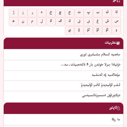
تۈر
ئا
ئە
ب
پ
ت
ج
چ
خ
د
ر
ز
ژ
س
ش
غ
ف
ق
ك
گ
ڭ
ل
م
ن
ھ
و
ئۇ
ئۆ
ئۈ
ۋ
ي
نەشرىيات
ساجىيە ئىسلام بىلىملىرى تورى
دۇنيادا بىرلا خوتەن بار 5 (ئەدەبىيات-سە…
مۇھاكىمە ۋە ئەسلىمە
ئىلىم ئۆلمەيدۇ ئالىم ئۆلمەيدۇ
دوكتورلۇق دىسسېرتاتسىيەسى
ئاپتور
ما روڭ