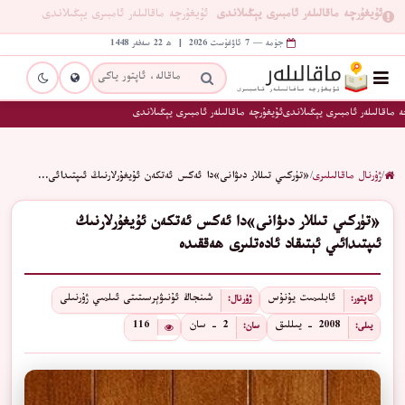
ئۇيغۇرچە ماقالىلەر ئامبىرى يېڭىلاندى
ئۇيغۇرچە ماقالىلەر ئامبىرى يېڭىلاندى
جۈمە — 7 ئاۋغۇست 2026 | ھ 22 سەفەر 1448
 ماقالىلەر ئامبىرى يېڭىلاندى
ئۇيغۇرچە ماقالىلەر ئامبىرى يېڭىلاندى
/
ژۇرنال ماقالىلىرى
/
«تۈركىي تىللار دىۋانى»دا ئەكس ئەتكەن ئۇيغۇرلارنىڭ ئىپتىدائى…
«تۈركىي تىللار دىۋانى»دا ئەكس ئەتكەن ئۇيغۇرلارنىڭ
ئىپتىدائىي ئېتىقاد ئادەتلىرى ھەققىدە
ئابلىمىت يۇنۇس
شىنجاڭ ئۇنىۋېرسىتىتى ئىلمىي ژۇرنىلى
ئاپتور:
ژۇرنال:
2008 - يىللىق
2 - سان
116
يىلى:
سان: