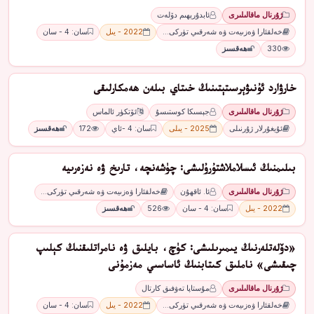
ژۇرنال ماقالىلىرى
ئابدۇرېھىم دۆلەت
خەلقئارا ۋەزىيەت ۋە شەرقىي تۈركى…
2022 - يىل
سان: 4 - سان
330
ھەقسىز
ﺧﺎﺭﯞﺍﺭﺩ ﺋﯘﻧﯩﯟﯦﺮﺳﯩﺘﯧﺘﯩﻨﯩﯔ ﺧﯩﺘﺎﻱ ﺑﯩﻠﻪﻥ ھەمكارلىقى
ژۇرنال ماقالىلىرى
ﺟﯧﺴﯩﻜﺎ ﻛﻮﺳﺘﯩﺴﯘ
ﺋﯚﺗﻜﯜﺭ ﺋﺎﻟﻤﺎﺱ
ئۇيغۇرلار ژۇرنىلى
2025 - يىلى
سان: 4 -ئاي
172
ھەقسىز
بىلىمنىڭ ئىسلاملاشتۇرۇلىشى: چۈشەنچە، تارىخ ۋە نەزەرىيە
ژۇرنال ماقالىلىرى
ئا. ئاقھۇن
خەلقئارا ۋەزىيەت ۋە شەرقىي تۈركى…
2022 - يىل
سان: 4 - سان
526
ھەقسىز
«دۆلەتلەرنىڭ يىمىرىلىشى: كۈچ، بايلىق ۋە نامراتلىقنىڭ كېلىپ
چىقىشى» ناملىق كىتابنىڭ ئاساسىي مەزمۇنى
ژۇرنال ماقالىلىرى
مۇستاپا تەۋفىق كارتال
خەلقئارا ۋەزىيەت ۋە شەرقىي تۈركى…
2022 - يىل
سان: 4 - سان