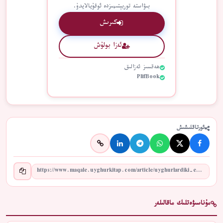
بىۋاستە توربېتىمىزدە ئوقۇيالايدۇ.
كىرىش
ئەزا بولۇش
ھەقسىز ئەزالىق
PlifBook
ئورتاقلىشىش
مۇناسىۋەتلىك ماقالىلەر