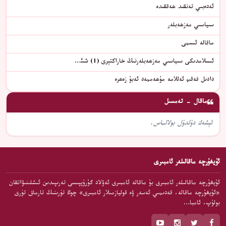
ئەدەبىي تەنقىد ھەققىدە
سىياسىي مەزھەبلەر
ماقالە ئىسمى
ئىسلامدىكى سىياسىي مەزھەبلەرنىڭ خاراكتېرى (1) شىئ…
دادىل فەقىھ ئەللامە مۇھەممەد ئەبۇ زەھرە
ماقال - تەمسىل
ئېشەك دۇلدۇل بولالماس.
ئۇيغۇرچە ماقالىلەر ئامبىرى
ئۇيغۇرچە ماقالىلەر ئامبىرى بۇ ماقالە ئامبىرى ئەۋلاد گۇرۇپپىسى تەرىپىدىن ئىشلىنىۋاتقان
«ئۇيغۇرچە ماقالە، قەدىمىي ئەسەر ۋە قوليازمىلار ئامبىرى» چوڭ تۈرىنىڭ تارماق تۈرى
بولۇپ، ئامبا…