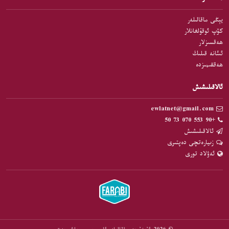
يېڭى ماقالىلەر
كۆپ ئوقۇلغانلار
ھەقسىزلار
ئىئانە قىلىڭ
ھەققىمىزدە
ئالاقىلىشىش
ewlatnet@gmail.com
+90 553 070 73 50
ئالاقىلىشىش
زىيارەتچى دەپتىرى
ئەۋلاد تورى