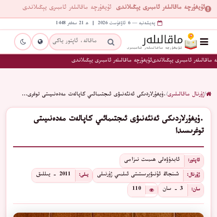
ئۇيغۇرچە ماقالىلەر ئامبىرى يېڭىلاندى
ئۇيغۇرچە ماقالىلەر ئامبىرى يېڭىلاندى
پەيشەنبە — 6 ئاۋغۇست 2026 | ھ 21 سەفەر 1448
 ماقالىلەر ئامبىرى يېڭىلاندى
ئۇيغۇرچە ماقالىلەر ئامبىرى يېڭىلاندى
/
ژۇرنال ماقالىلىرى
/
.ۇيغۇرلاردىكى ئەنئەنىۋى ئىجتىمائىي كاپالەت مەدەنىيىتى توغرى…
.ۇيغۇرلاردىكى ئەنئەنىۋى ئىجتىمائىي كاپالەت مەدەنىيىتى
توغرىسىدا
ئابدۇۋەلى ھىمىت نىزامى
ئاپتور:
شىنجاڭ ئۇنىۋېرسىتىتى ئىلمىي ژۇرنىلى
2011 - يىللىق
ژۇرنال:
يىلى:
3 - سان
110
سان: