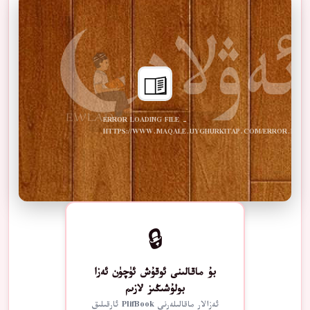
ERROR LOADING FILE -
HTTPS://WWW.MAQALE.UYGHURKITAP.COM/ERROR.PDF
🔒
بۇ ماقالىنى ئوقۇش ئۈچۈن ئەزا
بولۇشىڭىز لازىم
ئەزالار ماقالىلەرنى PlifBook ئارقىلىق