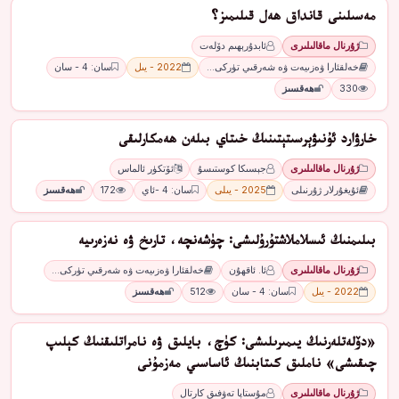
مەسىلىنى قانداق ھەل قىلىمىز؟
ژۇرنال ماقالىلىرى
ئابدۇرېھىم دۆلەت
خەلقئارا ۋەزىيەت ۋە شەرقىي تۈركى…
2022 - يىل
سان: 4 - سان
330
ھەقسىز
ﺧﺎﺭﯞﺍﺭﺩ ﺋﯘﻧﯩﯟﯦﺮﺳﯩﺘﯧﺘﯩﻨﯩﯔ ﺧﯩﺘﺎﻱ ﺑﯩﻠﻪﻥ ھەمكارلىقى
ژۇرنال ماقالىلىرى
ﺟﯧﺴﯩﻜﺎ ﻛﻮﺳﺘﯩﺴﯘ
ﺋﯚﺗﻜﯜﺭ ﺋﺎﻟﻤﺎﺱ
ئۇيغۇرلار ژۇرنىلى
2025 - يىلى
سان: 4 -ئاي
172
ھەقسىز
بىلىمنىڭ ئىسلاملاشتۇرۇلىشى: چۈشەنچە، تارىخ ۋە نەزەرىيە
ژۇرنال ماقالىلىرى
ئا. ئاقھۇن
خەلقئارا ۋەزىيەت ۋە شەرقىي تۈركى…
2022 - يىل
سان: 4 - سان
512
ھەقسىز
«دۆلەتلەرنىڭ يىمىرىلىشى: كۈچ، بايلىق ۋە نامراتلىقنىڭ كېلىپ
چىقىشى» ناملىق كىتابنىڭ ئاساسىي مەزمۇنى
ژۇرنال ماقالىلىرى
مۇستاپا تەۋفىق كارتال