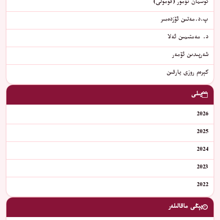
ئوسمان تۆمۈر (قۇمۇلى)
ﭖ.ﺩ.ﻣﻪﺗﯩﻦ ﺋﯚﺯﺩﻩﻣﯩﺮ
د. مەمتىمىن ئەلا
شەرپىدىن ئۆمەر
كېرەم روزى يارقىن
يىلى
2026
2025
2024
2023
2022
يېڭى ماقالىلەر