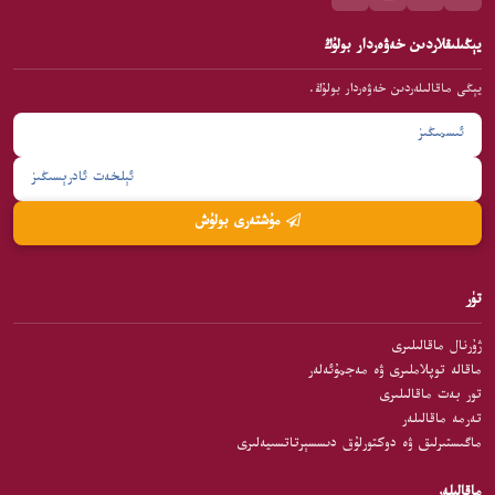
يېڭىلىقلاردىن خەۋەردار بولۇڭ
يېڭى ماقالىلەردىن خەۋەردار بولۇڭ.
مۇشتەرى بولۇش
تۈر
ژۇرنال ماقالىلىرى
ماقالە توپلاملىرى ۋە مەجمۇئەلەر
تور بەت ماقالىلىرى
تەرمە ماقالىلەر
ماگىستىرلىق ۋە دوكتورلۇق دىسسېرتاتسىيەلىرى
ماقالىلەر