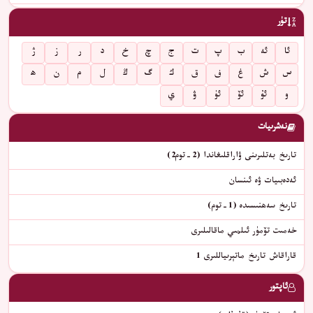
تۈر
ئا
ئە
ب
پ
ت
ج
چ
خ
د
ر
ز
ژ
س
ش
غ
ف
ق
ك
گ
ڭ
ل
م
ن
ھ
و
ئۇ
ئۆ
ئۈ
ۋ
ي
نەشرىيات
تارىخ بەتلىرىنى ۋاراقلىغاندا (2-توم2)
ئەدەبىيات ۋە ئىنسان
تارىخ سەھنىسىدە (1-توم)
خەمىت تۆمۈر ئىلمىي ماقالىلىرى
قاراقاش تارىخ ماتېرىياللىرى 1
ئاپتور