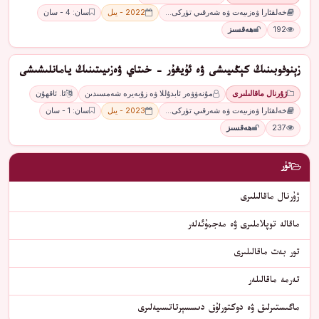
خەلقئارا ۋەزىيەت ۋە شەرقىي تۈركى…
2022 - يىل
سان: 4 - سان
192
ھەقسىز
زېنوفوبىنىڭ كېڭىيىشى ۋە ئۇيغۇر - خىتاي ۋەزىيىتىنىڭ يامانلىشىشى
ژۇرنال ماقالىلىرى
مۇنەۋۋەر ئابدۇللا ۋە زۇبەيرە شەمسىدىن
ئا. ئاقھۇن
خەلقئارا ۋەزىيەت ۋە شەرقىي تۈركى…
2023 - يىل
سان: 1 - سان
237
ھەقسىز
تۈر
ژۇرنال ماقالىلىرى
ماقالە توپلاملىرى ۋە مەجمۇئەلەر
تور بەت ماقالىلىرى
تەرمە ماقالىلەر
ماگىستىرلىق ۋە دوكتورلۇق دىسسېرتاتسىيەلىرى