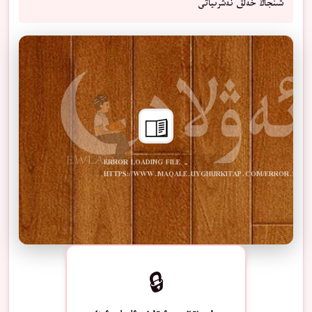
شىنجاڭ خەلق نەشرىياتى
ERROR LOADING FILE -
HTTPS://WWW.MAQALE.UYGHURKITAP.COM/ERROR.PDF
🔒