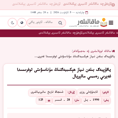
ئۇيغۇرچە ماقالىلەر ئامبىرى يېڭىلاندى
ئۇيغۇرچە ماقالىلەر ئامبىرى يېڭىلاندى
چارشەنبە — 5 ئاۋغۇست 2026 | ھ 20 سەفەر 1448
 ماقالىلەر ئامبىرى يېڭىلاندى
ئۇيغۇرچە ماقالىلەر ئامبىرى يېڭىلاندى
/
ماقالە توپلاملىرى ۋە مەجمۇئەلەر
/
ياقۇپبەگ بىلەن نىياز ھېكىمبەگنىڭ مۇناسىۋىتى توغرىسىدا غەيرى…
ياقۇپبەگ بىلەن نىياز ھېكىمبەگنىڭ مۇناسىۋىتى توغرىسىدا
غەيرىي رەسمىي ماتېريال
ئابدۇۋەلى روزى
شىنجاڭ تارىخ ماتېرىياللىرى
ئاپتور:
ژۇرنال:
1990 - يىل
28 - قىسىم
125
يىلى:
سان: