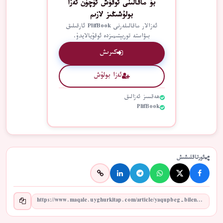
بۇ ماقالىنى ئوقۇش ئۈچۈن ئەزا
بولۇشىڭىز لازىم
ئەزالار ماقالىلەرنى PlifBook ئارقىلىق
بىۋاستە توربېتىمىزدە ئوقۇيالايدۇ.
كىرىش
ئەزا بولۇش
ھەقسىز ئەزالىق
PlifBook
ئورتاقلىشىش