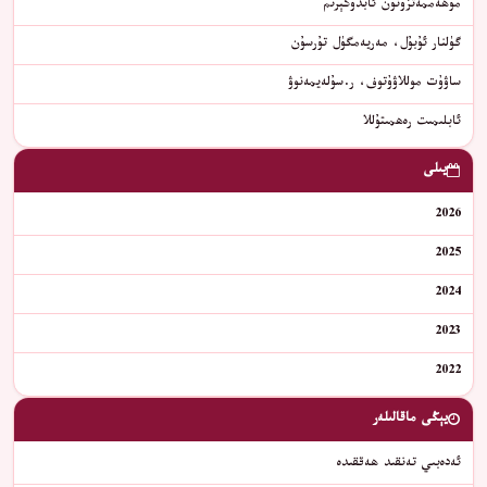
مۇھەممەتزۇنۇن ئابدۇكېرىم
گۈلنار ئۇبۇل، مەريەمگۈل تۇرسۇن
ساۋۇت موللاۋۇتوف، ر.سۇلەيمەنوۋ
ئابلىمىت رەھمىتۇللا
يىلى
2026
2025
2024
2023
2022
يېڭى ماقالىلەر
ئەدەبىي تەنقىد ھەققىدە