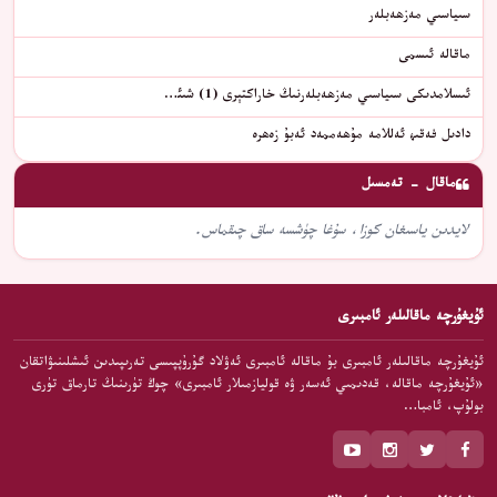
سىياسىي مەزھەبلەر
ماقالە ئىسمى
ئىسلامدىكى سىياسىي مەزھەبلەرنىڭ خاراكتېرى (1) شىئ…
دادىل فەقىھ ئەللامە مۇھەممەد ئەبۇ زەھرە
ماقال - تەمسىل
لايدىن ياسىغان كوزا، سۇغا چۈشسە ساق چىقماس.
ئۇيغۇرچە ماقالىلەر ئامبىرى
ئۇيغۇرچە ماقالىلەر ئامبىرى بۇ ماقالە ئامبىرى ئەۋلاد گۇرۇپپىسى تەرىپىدىن ئىشلىنىۋاتقان
«ئۇيغۇرچە ماقالە، قەدىمىي ئەسەر ۋە قوليازمىلار ئامبىرى» چوڭ تۈرىنىڭ تارماق تۈرى
بولۇپ، ئامبا…