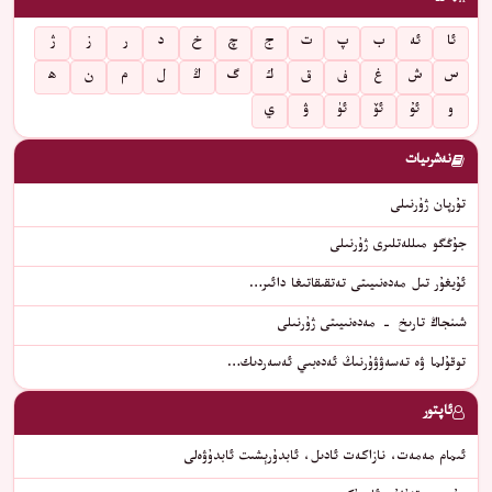
ئا
ئە
ب
پ
ت
ج
چ
خ
د
ر
ز
ژ
س
ش
غ
ف
ق
ك
گ
ڭ
ل
م
ن
ھ
و
ئۇ
ئۆ
ئۈ
ۋ
ي
نەشرىيات
تۇرپان ژۇرنىلى
جۇڭگو مىللەتلىرى ژۇرنىلى
ئۇيغۇر تىل مەدەنىيىتى تەتقىقاتىغا دائىر…
شىنجاڭ تارىخ - مەدەنىيىتى ژۇرنىلى
توقۇلما ۋە تەسەۋۋۇرنىڭ ئەدەبىي ئەسەردىك…
ئاپتور
ئىمام مەمەت، نازاكەت ئادىل، ئابدۇرېشىت ئابدۇۋەلى