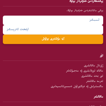
يېڭىلىقلاردىن خەۋەردار بولۇڭ
يېڭى ماقالىلەردىن خەۋەردار بولۇڭ.
مۇشتەرى بولۇش
تۈر
ژۇرنال ماقالىلىرى
ماقالە توپلاملىرى ۋە مەجمۇئەلەر
تور بەت ماقالىلىرى
تەرمە ماقالىلەر
ماگىستىرلىق ۋە دوكتورلۇق دىسسېرتاتسىيەلىرى
ماقالىلەر