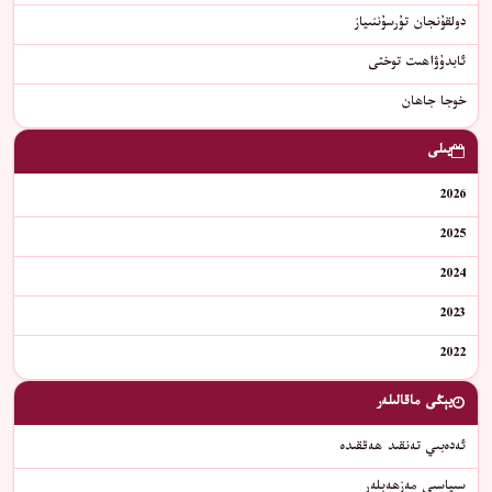
دولقۇنجان تۇرسۇننىياز
ئابدۇۋاھىت توختى
خوجا جاھان
يىلى
2026
2025
2024
2023
2022
يېڭى ماقالىلەر
ئەدەبىي تەنقىد ھەققىدە
سىياسىي مەزھەبلەر