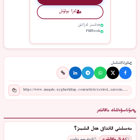
ئەزا بولۇش
ھەقسىز ئەزالىق
PlifBook
ئورتاقلىشىش
مۇناسىۋەتلىك ماقالىلەر
مەسىلىنى قانداق ھەل قىلىمىز؟
ژۇرنال ماقالىلىرى
ئابدۇرېھىم دۆلەت