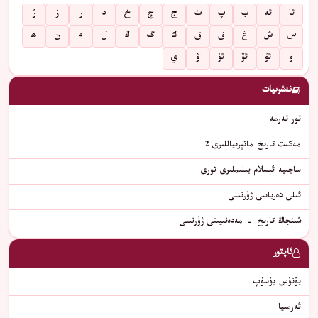
ئا
ئە
ب
پ
ت
ج
چ
خ
د
ر
ز
ژ
س
ش
غ
ف
ق
ك
گ
ڭ
ل
م
ن
ھ
و
ئۇ
ئۆ
ئۈ
ۋ
ي
نەشرىيات
تور تەرمە
مەكىت تارىخ ماتېرىياللىرى 2
ساجىيە ئىسلام بىلىملىرى تورى
ئىلى دەرياسى ژۇرنىلى
شىنجاڭ تارىخ - مەدەنىيىتى ژۇرنىلى
ئاپتور
يۇنۇس يۈسۈپ
ئەرمىيا