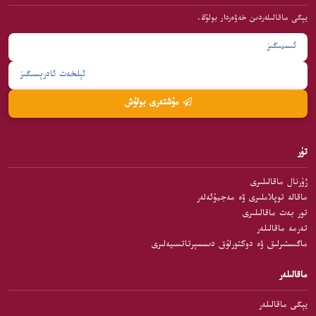
يېڭى ماقالىلەردىن خەۋەردار بولۇڭ.
مۇشتەرى بولۇش
تۈر
ژۇرنال ماقالىلىرى
ماقالە توپلاملىرى ۋە مەجمۇئەلەر
تور بەت ماقالىلىرى
تەرمە ماقالىلەر
ماگىستىرلىق ۋە دوكتورلۇق دىسسېرتاتسىيەلىرى
ماقالىلەر
يېڭى ماقالىلەر