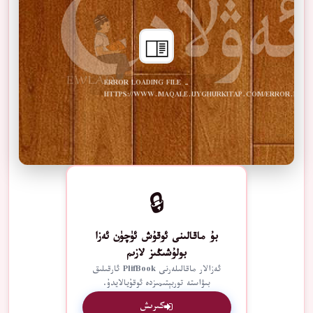
ERROR LOADING FILE -
HTTPS://WWW.MAQALE.UYGHURKITAP.COM/ERROR.PDF
🔒
بۇ ماقالىنى ئوقۇش ئۈچۈن ئەزا
بولۇشىڭىز لازىم
ئەزالار ماقالىلەرنى PlifBook ئارقىلىق
بىۋاستە توربېتىمىزدە ئوقۇيالايدۇ.
كىرىش