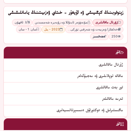
زېنوفوبىنىڭ كېڭىيىشى ۋە ئۇيغۇر - خىتاي ۋەزىيىتىنىڭ يامانلىشىشى
ژۇرنال ماقالىلىرى
مۇنەۋۋەر ئابدۇللا ۋە زۇبەيرە شەمسىدىن
ئا. ئاقھۇن
خەلقئارا ۋەزىيەت ۋە شەرقىي تۈركى…
2023 - يىل
سان: 1 - سان
250
ھەقسىز
تۈر
ژۇرنال ماقالىلىرى
ماقالە توپلاملىرى ۋە مەجمۇئەلەر
تور بەت ماقالىلىرى
تەرمە ماقالىلەر
ماگىستىرلىق ۋە دوكتورلۇق دىسسېرتاتسىيەلىرى
تۈر