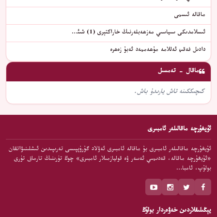
ماقالە ئىسمى
ئىسلامدىكى سىياسىي مەزھەبلەرنىڭ خاراكتېرى (1) شىئ…
دادىل فەقىھ ئەللامە مۇھەممەد ئەبۇ زەھرە
ماقال - تەمسىل
كىچىككىنە تاش يارىدۇ باش.
ئۇيغۇرچە ماقالىلەر ئامبىرى
ئۇيغۇرچە ماقالىلەر ئامبىرى بۇ ماقالە ئامبىرى ئەۋلاد گۇرۇپپىسى تەرىپىدىن ئىشلىنىۋاتقان
«ئۇيغۇرچە ماقالە، قەدىمىي ئەسەر ۋە قوليازمىلار ئامبىرى» چوڭ تۈرىنىڭ تارماق تۈرى
بولۇپ، ئامبا…
يېڭىلىقلاردىن خەۋەردار بولۇڭ