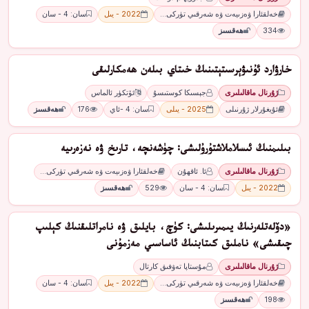
خەلقئارا ۋەزىيەت ۋە شەرقىي تۈركى…
2022 - يىل
سان: 4 - سان
334
ھەقسىز
ﺧﺎﺭﯞﺍﺭﺩ ﺋﯘﻧﯩﯟﯦﺮﺳﯩﺘﯧﺘﯩﻨﯩﯔ ﺧﯩﺘﺎﻱ ﺑﯩﻠﻪﻥ ھەمكارلىقى
ژۇرنال ماقالىلىرى
ﺟﯧﺴﯩﻜﺎ ﻛﻮﺳﺘﯩﺴﯘ
ﺋﯚﺗﻜﯜﺭ ﺋﺎﻟﻤﺎﺱ
ئۇيغۇرلار ژۇرنىلى
2025 - يىلى
سان: 4 -ئاي
176
ھەقسىز
بىلىمنىڭ ئىسلاملاشتۇرۇلىشى: چۈشەنچە، تارىخ ۋە نەزەرىيە
ژۇرنال ماقالىلىرى
ئا. ئاقھۇن
خەلقئارا ۋەزىيەت ۋە شەرقىي تۈركى…
2022 - يىل
سان: 4 - سان
529
ھەقسىز
«دۆلەتلەرنىڭ يىمىرىلىشى: كۈچ، بايلىق ۋە نامراتلىقنىڭ كېلىپ
چىقىشى» ناملىق كىتابنىڭ ئاساسىي مەزمۇنى
ژۇرنال ماقالىلىرى
مۇستاپا تەۋفىق كارتال
خەلقئارا ۋەزىيەت ۋە شەرقىي تۈركى…
2022 - يىل
سان: 4 - سان
198
ھەقسىز