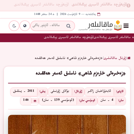
ئۇيغۇرچە ماقالىلەر ئامبىرى يېڭىلاندى
ئۇيغۇرچە ماقالىلەر ئامبىرى يېڭىلاندى
يەكشەنبە — 9 ئاۋغۇست 2026 | ھ 24 سەفەر 1448
 ماقالىلەر ئامبىرى يېڭىلاندى
ئۇيغۇرچە ماقالىلەر ئامبىرى يېڭىلاندى
/
ژۇرنال ماقالىلىرى
/
«زەخىرەئى خارەزم شاھى» ناملىق ئەسەر ھەققىدە
«زەخىرەئى خارەزم شاھى» ناملىق ئەسەر ھەققىدە
ئابدۇراخمان زاكىر
بۇلاق ژۇرنىلى
2011 - يىللىق
ئاپتور:
ژۇرنال:
يىلى:
4 - سان
(ئومۇمىي 139 - سان)
146
سان:
ئومۇمىي سان: