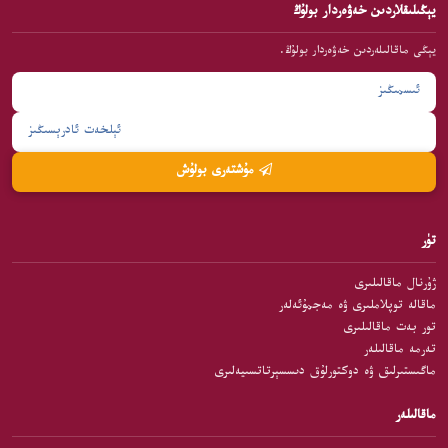
يېڭىلىقلاردىن خەۋەردار بولۇڭ
يېڭى ماقالىلەردىن خەۋەردار بولۇڭ.
مۇشتەرى بولۇش
تۈر
ژۇرنال ماقالىلىرى
ماقالە توپلاملىرى ۋە مەجمۇئەلەر
تور بەت ماقالىلىرى
تەرمە ماقالىلەر
ماگىستىرلىق ۋە دوكتورلۇق دىسسېرتاتسىيەلىرى
ماقالىلەر