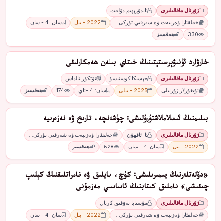
ژۇرنال ماقالىلىرى
ئابدۇرېھىم دۆلەت
خەلقئارا ۋەزىيەت ۋە شەرقىي تۈركى…
2022 - يىل
سان: 4 - سان
330
ھەقسىز
ﺧﺎﺭﯞﺍﺭﺩ ﺋﯘﻧﯩﯟﯦﺮﺳﯩﺘﯧﺘﯩﻨﯩﯔ ﺧﯩﺘﺎﻱ ﺑﯩﻠﻪﻥ ھەمكارلىقى
ژۇرنال ماقالىلىرى
ﺟﯧﺴﯩﻜﺎ ﻛﻮﺳﺘﯩﺴﯘ
ﺋﯚﺗﻜﯜﺭ ﺋﺎﻟﻤﺎﺱ
ئۇيغۇرلار ژۇرنىلى
2025 - يىلى
سان: 4 -ئاي
174
ھەقسىز
بىلىمنىڭ ئىسلاملاشتۇرۇلىشى: چۈشەنچە، تارىخ ۋە نەزەرىيە
ژۇرنال ماقالىلىرى
ئا. ئاقھۇن
خەلقئارا ۋەزىيەت ۋە شەرقىي تۈركى…
2022 - يىل
سان: 4 - سان
528
ھەقسىز
«دۆلەتلەرنىڭ يىمىرىلىشى: كۈچ، بايلىق ۋە نامراتلىقنىڭ كېلىپ
چىقىشى» ناملىق كىتابنىڭ ئاساسىي مەزمۇنى
ژۇرنال ماقالىلىرى
مۇستاپا تەۋفىق كارتال
خەلقئارا ۋەزىيەت ۋە شەرقىي تۈركى…
2022 - يىل
سان: 4 - سان