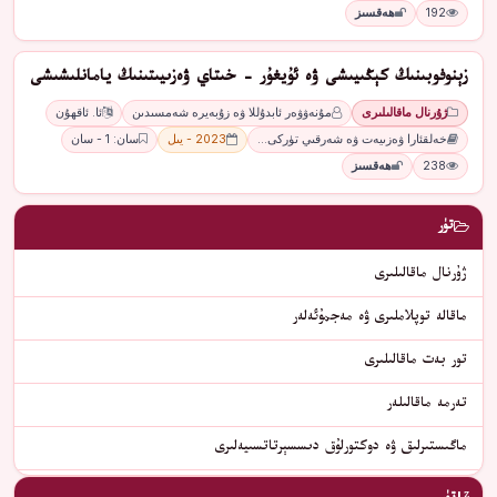
192
ھەقسىز
زېنوفوبىنىڭ كېڭىيىشى ۋە ئۇيغۇر - خىتاي ۋەزىيىتىنىڭ يامانلىشىشى
ژۇرنال ماقالىلىرى
مۇنەۋۋەر ئابدۇللا ۋە زۇبەيرە شەمسىدىن
ئا. ئاقھۇن
خەلقئارا ۋەزىيەت ۋە شەرقىي تۈركى…
2023 - يىل
سان: 1 - سان
238
ھەقسىز
تۈر
ژۇرنال ماقالىلىرى
ماقالە توپلاملىرى ۋە مەجمۇئەلەر
تور بەت ماقالىلىرى
تەرمە ماقالىلەر
ماگىستىرلىق ۋە دوكتورلۇق دىسسېرتاتسىيەلىرى