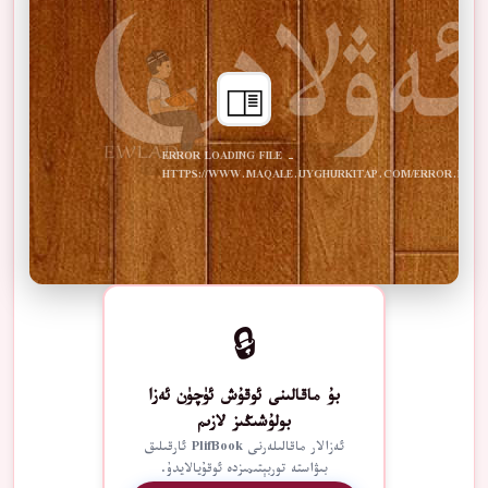
ERROR LOADING FILE -
HTTPS://WWW.MAQALE.UYGHURKITAP.COM/ERROR.PDF
🔒
بۇ ماقالىنى ئوقۇش ئۈچۈن ئەزا
بولۇشىڭىز لازىم
ئەزالار ماقالىلەرنى PlifBook ئارقىلىق
بىۋاستە توربېتىمىزدە ئوقۇيالايدۇ.