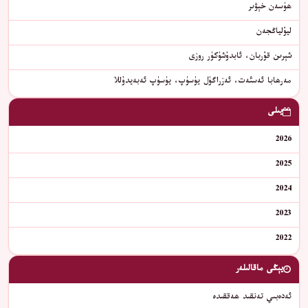
ھۈسەن خېۋىر
ليۇلياڭجەن
شېرىن قۇربان، ئابدۇشۈكۈر روزى
مەرھابا ئەسئەت، ئەزراگۈل يۈسۈپ، يۈسۈپ ئەبەيدۇللا
يىلى
2026
2025
2024
2023
2022
يېڭى ماقالىلەر
ئەدەبىي تەنقىد ھەققىدە