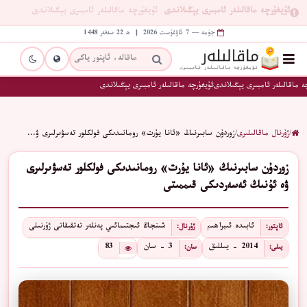
ئۇيغۇرچە ماقالىلەر ئامبىرى يېڭىلاندى
ئۇيغۇرچە ماقالىلەر ئامبىرى يېڭىلاندى
جۈمە — 7 ئاۋغۇست 2026 | ھ 22 سەفەر 1448
ە ماقالىلەر ئامبىرى يېڭىلاندى
ئۇيغۇرچە ماقالىلەر ئامبىرى يېڭىلاندى
/
ژۇرنال ماقالىلىرى
/
زوردۇن سابىرنىڭ «ئانا يۇرت» رومانىدىكى فولكلور تەسۋىرلىرى ۋ…
زوردۇن سابىرنىڭ «ئانا يۇرت» رومانىدىكى فولكلور تەسۋىرلىرى
ۋە ئۇنىڭ ئەسەردىكى قىممىتى
ئابىدە ئىبراھىم
شىنجاڭ ئىجتىمائىي پەنلەر تەتقىقاتى ژۇرنىلى
ئاپتور:
ژۇرنال:
2014 - يىللىق
3 - سان
83
يىلى:
سان: