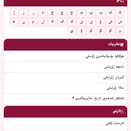
تۈر
ئا
ئە
ب
پ
ت
ج
چ
خ
د
ر
ز
ژ
س
ش
غ
ف
ق
ك
گ
ڭ
ل
م
ن
ھ
و
ئۇ
ئۆ
ئۈ
ۋ
ي
نەشرىيات
جۇڭگۇ مۇسۇلمانلىرى ژۇنىلى
تامچە ژۇرنىلى
كروران ژۇرنىلى
سادا ژۇرنىلى
قەشقەر شەھىرى تارىخ ماتېرىياللىرى 5
ئاپتور
ئەزمەت ۋەلى