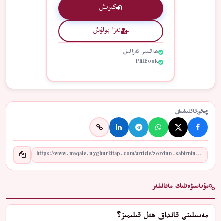
كىرىش
ئەزا بولۇش
ھەقسىز ئەزالىق
PlifBook
ئورتاقلىشىش
مۇناسىۋەتلىك ماقالىلەر
مەسىلىنى قانداق ھەل قىلىمىز؟