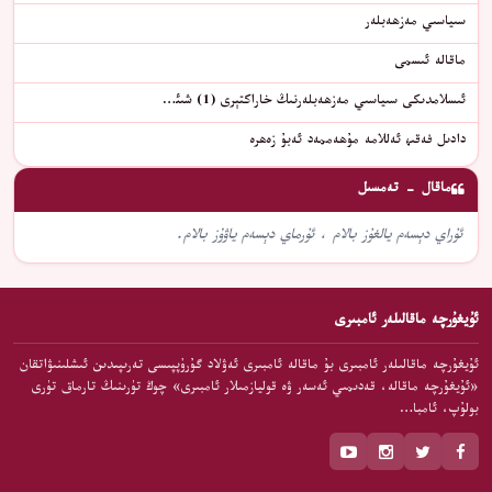
سىياسىي مەزھەبلەر
ماقالە ئىسمى
ئىسلامدىكى سىياسىي مەزھەبلەرنىڭ خاراكتېرى (1) شىئ…
دادىل فەقىھ ئەللامە مۇھەممەد ئەبۇ زەھرە
ماقال - تەمسىل
ئۇراي دېسەم يالغۇز بالام ، ئۇرماي دېسەم ياۋۇز بالام.
ئۇيغۇرچە ماقالىلەر ئامبىرى
ئۇيغۇرچە ماقالىلەر ئامبىرى بۇ ماقالە ئامبىرى ئەۋلاد گۇرۇپپىسى تەرىپىدىن ئىشلىنىۋاتقان
«ئۇيغۇرچە ماقالە، قەدىمىي ئەسەر ۋە قوليازمىلار ئامبىرى» چوڭ تۈرىنىڭ تارماق تۈرى
بولۇپ، ئامبا…