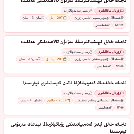
تاجىك خەلق تېپىشماقلىرىنىڭ مەزمۇن ئالاھىدىلىكى ھەققىدە
ژۇرنال ماقالىلىرى
زەمىر سەئدۇللازادە
شىنجاڭ ئۇنىۋېرسىتېتى ئىلمىي ژۇرن…
2011 - يىل
سان: 3 - سان
132
ھەقسىز
تاجىك خەلق تېپىشماقلىرىنىڭ مەزمۇن ئالاھىدىلىكى ھەققىدە
ژۇرنال ماقالىلىرى
زەمىر سەئدۇللازادە
شىنجاڭ ئۇنىۋېرسىتىتى ئىلمىي ژۇرن…
2011 - يىللىق
سان: 3 - سان
99
ھەقسىز
تاجىك خەلقىنىڭ قەھرىمانلارغا ئائىت ئەپسانىلىرى توغرىسىدا
ژۇرنال ماقالىلىرى
زەمىر سەئدۇللازادە
شىنجاڭ ئىجتىمائىي پەنلەر تەتقىقا…
2009 - يىللىق
سان: 4 - سان
81
ھەقسىز
تاجىك خەلق ئېغىز ئەدەبىياتىدىكى رۇبائىيلارنىڭ تېماتىك مەزمۇنى
توغرىسىدا