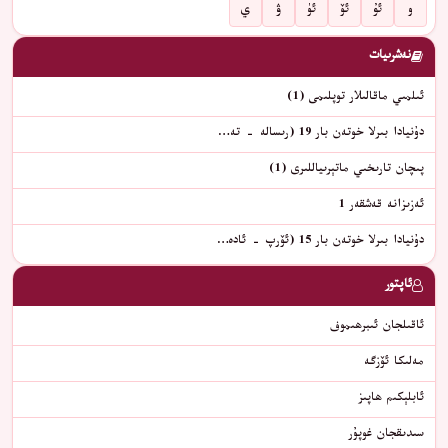
و
ئۇ
ئۆ
ئۈ
ۋ
ي
نەشرىيات
ئىلمىي ماقالىلار توپلىمى (1)
دۇنيادا بىرلا خوتەن بار 19 (رىسالە - تە…
پىچان تارىخىي ماتېرىياللىرى (1)
ئەزىزانە قەشقەر 1
دۇنيادا بىرلا خوتەن بار 15 (ئۆرپ - ئادە…
ئاپتور
ئاقىلجان ئىبرھىموف
مەلىكا ئۆزگە
ئابلېكىم ھاپىز
سىدىقجان غوپۇر