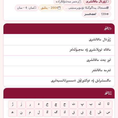
ژۇرنال ماقالىلىرى
زەمىر سەئدۇللازادە
شىنجاڭ پېداگوگىكا ئۇنىۋېرسىتېتى …
2004 - يىللىق
سان: 4 - سان
139
ھەقسىز
تۈر
ژۇرنال ماقالىلىرى
ماقالە توپلاملىرى ۋە مەجمۇئەلەر
تور بەت ماقالىلىرى
تەرمە ماقالىلەر
ماگىستىرلىق ۋە دوكتورلۇق دىسسېرتاتسىيەلىرى
تۈر
ئا
ئە
ب
پ
ت
ج
چ
خ
د
ر
ز
ژ
س
ش
غ
ف
ق
ك
گ
ڭ
ل
م
ن
ھ