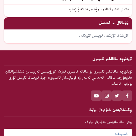
دادىل فەقىھ ئەللامە مۇھەممەد ئەبۇ زەھرە
ماقال - تەمسىل
ئۆزىنىڭ ئۆزىگە، توپىسى كۆزىگە.
ئۇيغۇرچە ماقالىلەر ئامبىرى
ئۇيغۇرچە ماقالىلەر ئامبىرى بۇ ماقالە ئامبىرى ئەۋلاد گۇرۇپپىسى تەرىپىدىن ئىشلىنىۋاتقان
«ئۇيغۇرچە ماقالە، قەدىمىي ئەسەر ۋە قوليازمىلار ئامبىرى» چوڭ تۈرىنىڭ تارماق تۈرى
بولۇپ، ئامبا…
يېڭىلىقلاردىن خەۋەردار بولۇڭ
يېڭى ماقالىلەردىن خەۋەردار بولۇڭ.