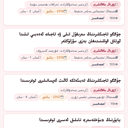
ژۇرنال ماقالىلىرى
زەمىر سەئدۇللازادە، ئەرافات ھەسەن مۇسا…
شىنجاڭ ئىجتىمائىي پەنلەر تەتقىقا…
2014 - يىللىق
سان: 2 - سان
169
ھەقسىز
جۇڭگو تاجىكلىرىنىڭ سەرىقۇل تىلى ۋە تاجىك ئەدەبىي تىلىدا
ئورتاق قوللىنىدىغان بەزى سۆزلۈكلەر
ژۇرنال ماقالىلىرى
زەمىر سەئدۇللازادە، خۇرشىد كەبىروف
شىنجاڭ ئىجتىمائىي پەنلەر تەتقىقا…
2016 - يىللىق
سان: 1 - سان
105
ھەقسىز
جۇڭگو تاجىكلىرىنىڭ تەبىئەتكە ئائىت ئەپسانىلىرى توغرىسىدا
ژۇرنال ماقالىلىرى
زەمىر سەئدۇللازادە
شىنجاڭ ئۇنىۋېرسىتىتى ئىلمىي ژۇرن…
2007 - يىللىق
سان: 4 - سان
119
ھەقسىز
بابۇرنىڭ «مۇختەسەر» ناملىق ئەسىرى توغرىسىدا