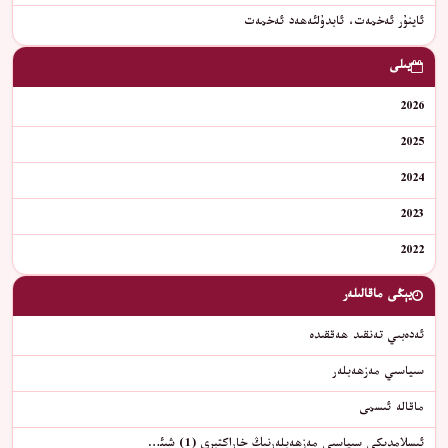
ئاينۇر ئەخمەت، ئابدۇلئەھەد ئەخمەت
يىلى
2026
2025
2024
2023
2022
يېڭى ماقالىلەر
ئەدەبىي تەنقىد ھەققىدە
سىياسىي مەزھەبلەر
ماقالە ئىسمى
ئىسلامدىكى سىياسىي مەزھەبلەرنىڭ خاراكتېرى (1) شىئ…