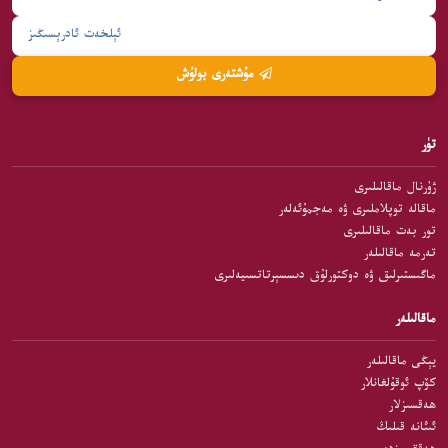
مۇشتەرى بولۇش
تۈر
ژۇرنال ماقالىلىرى
ماقالە توپلاملىرى ۋە مەجمۇئەلەر
تور بەت ماقالىلىرى
تەرمە ماقالىلەر
ماگىستىرلىق ۋە دوكتورلۇق دىسسېرتاتسىيەلىرى
ماقالىلەر
يېڭى ماقالىلەر
كۆپ ئوقۇلغانلار
ھەقسىزلار
ئىئانە قىلىڭ