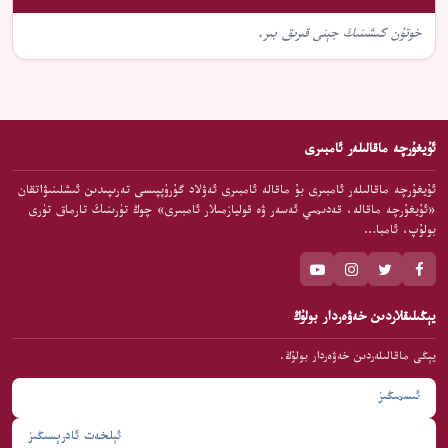
خوتۇن كىشىنىڭ جېنى قىرىق بىر.
ئۇيغۇرچە ماقالىلەر ئامبىرى
ئۇيغۇرچە ماقالىلەر ئامبىرى بۇ ماقالە ئامبىرى ئەۋلاد گۇرۇپپىسى تەرىپىدىن ئىشلىنىۋاتقان
«ئۇيغۇرچە ماقالە، قەدىمىي ئەسەر ۋە قوليازمىلار ئامبىرى» چوڭ تۈرىنىڭ تارماق تۈرى
بولۇپ، ئامبا…
يېڭىلىقلاردىن خەۋەردار بولۇڭ
يېڭى ماقالىلەردىن خەۋەردار بولۇڭ.