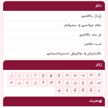
تۈر
ژۇرنال ماقالىلىرى
ماقالە توپلاملىرى ۋە مەجمۇئەلەر
تور بەت ماقالىلىرى
تەرمە ماقالىلەر
ماگىستىرلىق ۋە دوكتورلۇق دىسسېرتاتسىيەلىرى
تۈر
ئا
ئە
ب
پ
ت
ج
چ
خ
د
ر
ز
ژ
س
ش
غ
ف
ق
ك
گ
ڭ
ل
م
ن
ھ
و
ئۇ
ئۆ
ئۈ
ۋ
ي
نەشرىيات