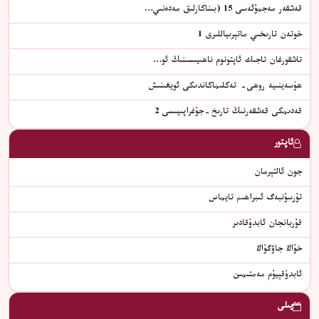
قەشقەر مەجمۇئەسى 15 (بىناكارلىق مەدەنىي…
خوتەن تارىخىي ماتېرىياللىرى 1
تاشقورغان تاجىك ئاپتونوم ناھىيىسىنىڭ ئو…
ھۈسەينىيە روھى- تەكلىماكاندىكى ئويغىنىش
قەدىمكى قەشقەرنىڭ تارىخ-جۇغراپىيىسى 2
ئاپتور
جون ئالتېرمان
ﺗﯘﺭﺳﯘﻧﺒﻪﮒ ﺋﯩﺒﺮﺍﮬﯩﻢ ﺗﺎﻳﻤﺎﺱ
قۇربانجان ئابدۇقادىر
خۇاڭ جاۋگۇاڭ
ئابدۇقېيۇم مەمتىمىن
يىلى