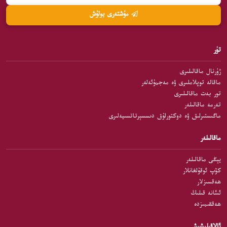
مۇشتەرى بولۇش
تۈر
ژۇرنال ماقالىلىرى
ماقالە توپلاملىرى ۋە مەجمۇئەلەر
تور بەت ماقالىلىرى
تەرمە ماقالىلەر
ماگىستىرلىق ۋە دوكتورلۇق دىسسېرتاتسىيەلىرى
ماقالىلەر
يېڭى ماقالىلەر
كۆپ ئوقۇلغانلار
ھەقسىزلار
ئىئانە قىلىڭ
ھەققىمىزدە