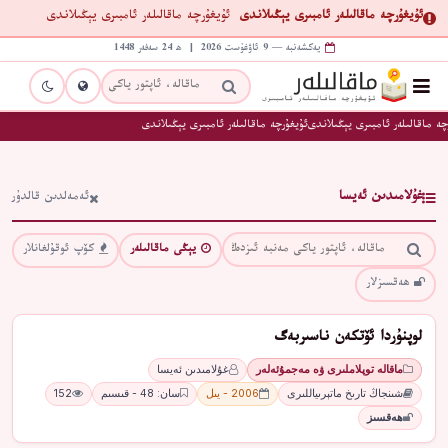
ئۇيغۇرچە ماقالىلەر ئامبىرى يېڭىلاندى
ئۇيغۇرچە ماقالىلەر ئامبىرى يېڭىلاندى
يەكشەنبە — 9 ئاۋغۇست 2026 | ھ 24 سەفەر 1448
چە ماقالىلەر ئامبىرى يېڭىلاندى
ئۇيغۇرچە ماقالىلەر ئامبىرى يېڭىلاندى
غۇلامىدىن ئەيسا
ئەمەلدىن قالدۇر
يېڭى ماقالىلەر
كۆپ ئوقۇلغانلار
ھەقسىزلار
لوپنۇردا ئۆتكەن ناسىربەگ
ماقالە توپلاملىرى ۋە مەجمۇئەلەر
غۇلامىدىن ئەيسا
شىنجاڭ تارىخ ماتېرىياللىرى
2006 - يىل
سان: 48 - قىسىم
152
ھەقسىز