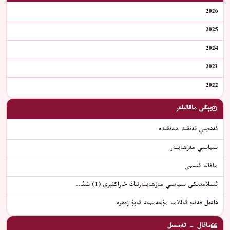
2026
2025
2024
2023
2022
يېڭى ماقالىلەر
ئەدەبىي تەنقىد ھەققىدە
سىياسىي مەزھەبلەر
ماقالە ئىسمى
ئىسلامدىكى سىياسىي مەزھەبلەرنىڭ خاراكتېرى (1) شىئ…
دادىل فەقىھ ئەللامە مۇھەممەد ئەبۇ زەھرە
ماقال - تەمسىل