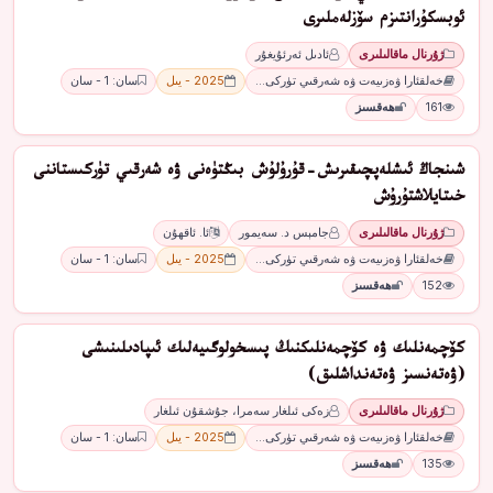
ئوبسكۇرانتىزم سۆزلەملىرى
ژۇرنال ماقالىلىرى
ئادىل ئەرئۇيغۇر
خەلقئارا ۋەزىيەت ۋە شەرقىي تۈركى…
2025 - يىل
سان: 1 - سان
161
ھەقسىز
شىنجاڭ ئىشلەپچىقىرىش-قۇرۇلۇش بىڭتۈەنى ۋە شەرقىي تۈركىستاننى
خىتايلاشتۇرۇش
ژۇرنال ماقالىلىرى
جامېس د. سەيمور
ئا. ئاقھۇن
خەلقئارا ۋەزىيەت ۋە شەرقىي تۈركى…
2025 - يىل
سان: 1 - سان
152
ھەقسىز
كۆچمەنلىك ۋە كۆچمەنلىكنىڭ پىسخولوگىيەلىك ئىپادىلىنىشى
(ۋەتەنسىز ۋەتەنداشلىق)
ژۇرنال ماقالىلىرى
زەكى ئىلغار سەمرا، جۇشقۇن ئىلغار
خەلقئارا ۋەزىيەت ۋە شەرقىي تۈركى…
2025 - يىل
سان: 1 - سان
135
ھەقسىز