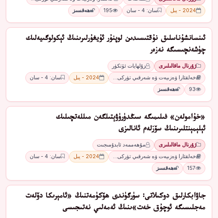
2024 - يىل
سان: 4 - سان
195
ھەقسىز
ئىنسانشۇناسلىق نۇقتىسىدىن لوپنۇر ئۇيغۇرلىرىنىڭ ئېكولوگىيەلىك
چۈشەنچىسىگە نەزەر
ژۇرنال ماقالىلىرى
زۇلھايات ئۆتكۈر
خەلقئارا ۋەزىيەت ۋە شەرقىي تۈركى…
2024 - يىل
سان: 4 - سان
93
ھەقسىز
«خۇامولەن» فىلىمىگە سىڭدۈرۈۋېتىلگەن مىللەتچىلىك
ئېلېمېنتلىرىنىڭ سۆزلەم ئانالىزى
ژۇرنال ماقالىلىرى
مۇھەممەد ئابدۇمىجىت
خەلقئارا ۋەزىيەت ۋە شەرقىي تۈركى…
2024 - يىل
سان: 4 - سان
157
ھەقسىز
جاۋابكارلىق دوكىلاتى: سۈرگۈندى ھۆكۈمەتنىڭ «ئامېرىكا دۆلەت
مەجلىسىگە ئوچۇق خەت»ىنىڭ ئەمەلىي نەتىجىسى