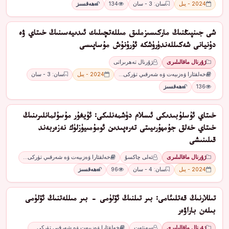
2024 - يىل
سان: 3 - سان
134
ھەقسىز
شى جىنپىڭنىڭ ماركىسىزملىق مىللەتچىلىك ئىدىيەسىنىڭ خىتاي ۋە
دۇنيانى شەكىللەندۈرۈشكە ئۇرۇنۇش مۇساپىسى
ژۇرنال ماقالىلىرى
ژۇرنال تەھرىراتى
خەلقئارا ۋەزىيەت ۋە شەرقىي تۈركى…
2024 - يىل
سان: 3 - سان
136
ھەقسىز
خىتاي ئۇسلۇبىدىكى ئىسلام دۈشمەنلىكى: ئۇيغۇر مۇسۇلمانلىرىنىڭ
خىتاي خەلق جۇمھۇرىيىتى تەرەپىدىن ئومۇمىيۈزلۈك نەزەربەند
قىلىنىشى
ژۇرنال ماقالىلىرى
ئەلى چاكسۇ
خەلقئارا ۋەزىيەت ۋە شەرقىي تۈركى…
2024 - يىل
سان: 4 - سان
96
ھەقسىز
تىللارنىڭ قەتلىئامى: بىر تىلنىڭ ئۆلۈمى - بىر مىللەتنىڭ ئۆلۈمى
بىلەن باراۋەر
ژۇرنال ماقالىلىرى
سەنئەت
خەلقئارا ۋەزىيەت ۋە شەرقىي تۈركى…