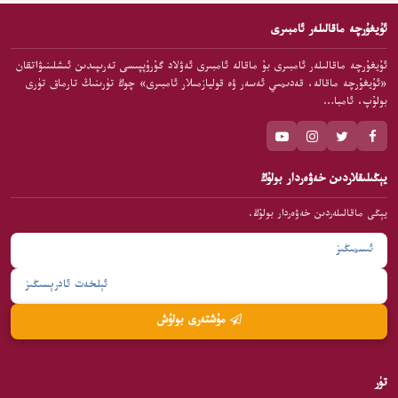
ئۇيغۇرچە ماقالىلەر ئامبىرى
ئۇيغۇرچە ماقالىلەر ئامبىرى بۇ ماقالە ئامبىرى ئەۋلاد گۇرۇپپىسى تەرىپىدىن ئىشلىنىۋاتقان
«ئۇيغۇرچە ماقالە، قەدىمىي ئەسەر ۋە قوليازمىلار ئامبىرى» چوڭ تۈرىنىڭ تارماق تۈرى
بولۇپ، ئامبا…
يېڭىلىقلاردىن خەۋەردار بولۇڭ
يېڭى ماقالىلەردىن خەۋەردار بولۇڭ.
مۇشتەرى بولۇش
تۈر