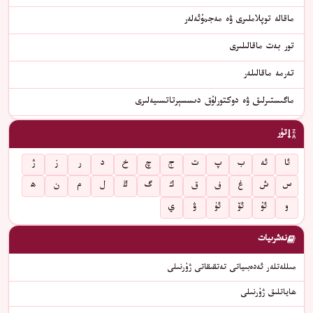
ماقالە توپلاملىرى ۋە مەجمۇئەلەر
تور بەت ماقالىلىرى
تەرمە ماقالىلەر
ماگىستىرلىق ۋە دوكتورلۇق دىسسېرتاتسىيەلىرى
تۈر
ئا
ئە
ب
پ
ت
ج
چ
خ
د
ر
ز
ژ
س
ش
غ
ف
ق
ك
گ
ڭ
ل
م
ن
ھ
و
ئۇ
ئۆ
ئۈ
ۋ
ي
نەشرىيات
مىللەتلەر ئەدەبىياتى تەتقىقاتى ژۇرنىلى
ھاياتلىق ژۇرنىلى