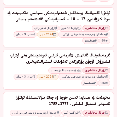
ئوتتۇرا ئاسىيانىڭ بوستانلىق شەھەرلىرىدىكى سىياسىي ھاكىمىيەت ۋە
سودا كارۋانلىرى 17 - 18 - ئەسىرلەردىكى ئالتىشەھەر مىسالى
ژۇرنال ماقالىلىرى
ئونۇما تاكاھىرو
ژۇرنال تەھرىراتى
خەلقئارا ۋەزىيەت ۋە شەرقىي تۈركى…
2024 - يىل
سان: 3 - سان
98
ھەقسىز
ئەرمەنىلەرنىڭ ئاتالمىش «ئەرمەنى ئىرقىي قىرغىنچىلىقى»نى ئېتراپ
قىلدۇرۇش ئۈچۈن يۈرگۈزگەن تەشۋىقات ئىستىراتىگىيەلىرى
ژۇرنال ماقالىلىرى
مۇھەممەت ئابدۇمىجىت
خەلقئارا ۋەزىيەت ۋە شەرقىي تۈركى…
2024 - يىل
سان: 3 - سان
125
ھەقسىز
مەنپەئەت ۋە ھىمايە: ئەمىن خوجا ۋە چىڭ سۇلالىسىنىڭ ئوتتۇرا
ئاسىيانى ئىستېال قىلىشى، 1777-1759
ژۇرنال ماقالىلىرى
كۋاڭمىن كىم
خەلقئارا ۋەزىيەت ۋە شەرقىي تۈركى…