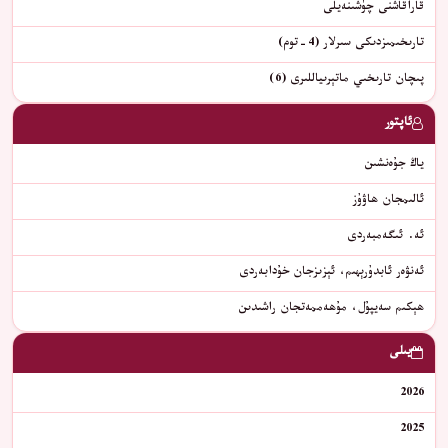
قاراقاشنى چۈشىنەيلى
تارىخىمىزدىكى سىرلار (4-توم)
پىچان تارىخىي ماتېرىياللىرى (6)
ئاپتور
ياڭ جۇەنشىن
ئالىمجان ھاۋۇز
ئە. ئىگەمبەردى
ئەنۋەر ئابدۇرېھىم، ئېزىزجان خۇدابەردى
ھېكىم سەيپۇل، مۇھەممەتجان راشىدىن
يىلى
2026
2025