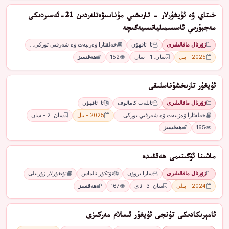
خىتاي ۋە ئۇيغۇرلار - تارىخىي مۇناسىۋەتلەردىن 21-ئەسىردىكى
مەجبۇرىي ئاسسىمىلياتسىيەگىچە
ژۇرنال ماقالىلىرى
ئا. ئاقھۇن
خەلقئارا ۋەزىيەت ۋە شەرقىي تۈركى…
2025 - يىل
سان: 1 - سان
152
ھەقسىز
ئۇيغۇر تارىخشۇناسلىقى
ژۇرنال ماقالىلىرى
ئابلەت كامالوف
ئا. ئاقھۇن
خەلقئارا ۋەزىيەت ۋە شەرقىي تۈركى…
2025 - يىل
سان: 2 - سان
165
ھەقسىز
ﻣﺎﺷﯩﻨﺎ ﺋﯚﮔﯩﻨﯩﻤﻰ ﮬﻪﻗﻘﯩﺪﻩ
ژۇرنال ماقالىلىرى
ﺳﺎﺭﺍ ﺑﺮﻭﯞﻥ
ﺋﯚﺗﻜﯜﺭ ﺋﺎﻟﻤﺎﺱ
ئۇيغۇرلار ژۇرنىلى
2024 - يىلى
سان: 3 -ئاي
167
ھەقسىز
ئامېرىكادىكى ﺗﯘﻧﺠﻰ ﺋﯘﻳﻐﯘر ﺋﯩﺴﻼﻡ ﻣﻪرﻛﯩﺰﻯ