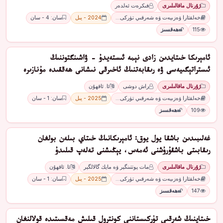
ژۇرنال ماقالىلىرى
فىكرەت ئەلدەر
خەلقئارا ۋەزىيەت ۋە شەرقىي تۈركى…
2024 - يىل
سان: 4 - سان
115
ھەقسىز
ئامېرىكا خىتايدىن زادى نېمە ئىستەيدۇ - ۋاشىنگتوننىڭ
ئىستراتېگىيەسى ۋە رىقابەتنىڭ ئاخىرقى نىشانى ھەققىدە مۇنازىرە
ژۇرنال ماقالىلىرى
راش دوشى
ئا. ئاقھۇن
خەلقئارا ۋەزىيەت ۋە شەرقىي تۈركى…
2025 - يىل
سان: 1 - سان
109
ھەقسىز
غەلىبىدىن باشقا يول يوق: ئامېرىكانىڭ خىتاي بىلەن بولغان
رىقابىتى باشقۇرۇشنى ئەمەس، يېڭىشنى تەلەپ قىلىدۇ
ژۇرنال ماقالىلىرى
مات پوتتىنگېر ۋە مايك گالالگېر
ئا. ئاقھۇن
خەلقئارا ۋەزىيەت ۋە شەرقىي تۈركى…
2025 - يىل
سان: 1 - سان
147
ھەقسىز
خىتاينىڭ شەرقىي تۈركىستاننى كونترول قىلىش مەقسىتىدە قولالنغان