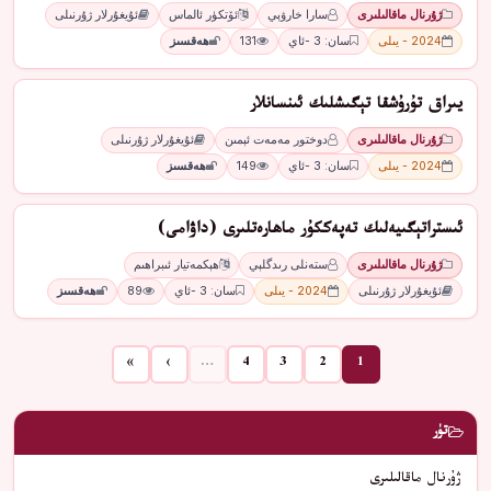
ژۇرنال ماقالىلىرى
ﺳﺎﺭﺍ ﺧﺎﺭﯞﯦﻲ
ﺋﯚﺗﻜﯜﺭ ﺋﺎﻟﻤﺎﺱ
ئۇيغۇرلار ژۇرنىلى
2024 - يىلى
سان: 3 -ئاي
131
ھەقسىز
ﻳﯩﺮﺍﻕ ﺗﯘﺭﯗﺷﻘﺎ ﺗﯧﮕﯩﺸﻠﯩﻚ ﺋﯩﻨﺴﺎﻧﻼﺭ
ژۇرنال ماقالىلىرى
ﺩﻭﺧﺘﻮﺭ ﻣﻪﻣﻪﺕ ﺋﯧﻤﯩﻦ
ئۇيغۇرلار ژۇرنىلى
2024 - يىلى
سان: 3 -ئاي
149
ھەقسىز
ﺋﯩﺴﺘﺮﺍﺗﯧﮕﯩﻴﻪﻟﯩﻚ ﺗﻪﭘﻪﻛﻜﯘﺭ ماھارەتلىرى (داۋامى)
ژۇرنال ماقالىلىرى
ﺳﺘﻪﻧﻠﻰ ﺭﯨﺪﮔﻠﯧﻲ
ﮬﯧﻜﻤﻪﺗﻴﺎﺭ ﺋﯩﺒﺮﺍﮬﯩﻢ
ئۇيغۇرلار ژۇرنىلى
2024 - يىلى
سان: 3 -ئاي
89
ھەقسىز
»
›
…
4
3
2
1
تۈر
ژۇرنال ماقالىلىرى