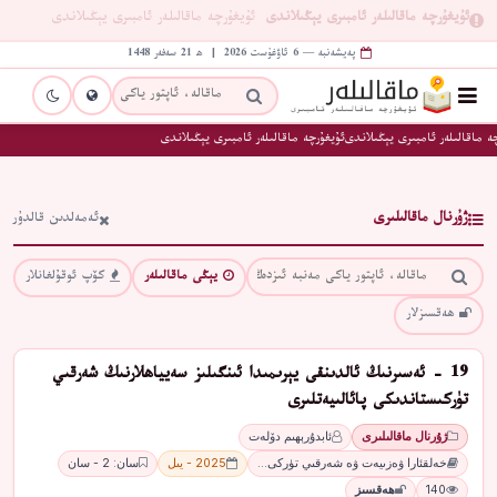
ئۇيغۇرچە ماقالىلەر ئامبىرى يېڭىلاندى
ئۇيغۇرچە ماقالىلەر ئامبىرى يېڭىلاندى
پەيشەنبە — 6 ئاۋغۇست 2026 | ھ 21 سەفەر 1448
ە ماقالىلەر ئامبىرى يېڭىلاندى
ئۇيغۇرچە ماقالىلەر ئامبىرى يېڭىلاندى
ژۇرنال ماقالىلىرى
ئەمەلدىن قالدۇر
يېڭى ماقالىلەر
كۆپ ئوقۇلغانلار
ھەقسىزلار
19 - ئەسىرنىڭ ئالدىنقى يېرىمىدا ئىنگىلىز سەيياھلارنىڭ شەرقىي
تۈركىستاندىكى پائالىيەتلىرى
ژۇرنال ماقالىلىرى
ئابدۇرېھىم دۆلەت
خەلقئارا ۋەزىيەت ۋە شەرقىي تۈركى…
2025 - يىل
سان: 2 - سان
140
ھەقسىز