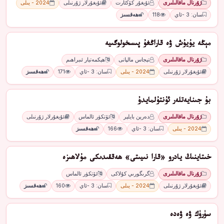
ژۇرنال ماقالىلىرى
ﺋﯘﻳﻐﯘﺭ ﻛﯚﻛﺌﺎﺭﺕ
ئۇيغۇرلار ژۇرنىلى
2024 - يىلى
سان: 3 -ئاي
118
ھەقسىز
ﻣﯧﯖﻪ ﻳﯘﻳﯘﺵ ۋە قاراﯕﻐﯘ ﭘﯩﺴﺨﻮﻟﻮﮔﯩﻴﻪ
ژۇرنال ماقالىلىرى
تېجاس مالپانى
ﮬﯧﻜﻤﻪﺗﻴﺎﺭ ﺋﯩﺒﺮﺍﮬﯩﻢ
ئۇيغۇرلار ژۇرنىلى
2024 - يىلى
سان: 3 -ئاي
171
ھەقسىز
ﺑﯘ ﺟﯩﻨﺎﻳﻪﺗﻠﻪر ئۇنتۇلمايدۇ
ژۇرنال ماقالىلىرى
ﺩﻩﺭﯦﻦ ﺑﺎﻳﻠﯧﺮ
ﺋﯚﺗﻜﯜﺭ ﺋﺎﻟﻤﺎﺱ
ئۇيغۇرلار ژۇرنىلى
2024 - يىلى
سان: 3 -ئاي
166
ھەقسىز
ﺧﯩﺘﺎﻳﻨﯩﯔ ﻳﺎدرو «ﻗﺎرا ﻧﯩﻴﯩﺘﻰ» ﮬﻪﻗﻘﯩﺪﯨﻜﻰ ﻣﯘﻻﮬﯩﺰە
ژۇرنال ماقالىلىرى
ﮔﺮﯨﮕﻮﺭﯨﻲ ﻛﯘﻻﻛﻰ
ﺋﯚﺗﻜﯜﺭ ﺋﺎﻟﻤﺎﺱ
ئۇيغۇرلار ژۇرنىلى
2024 - يىلى
سان: 3 -ئاي
160
ھەقسىز
سۈرۈﻙ ۋە ۋەدە