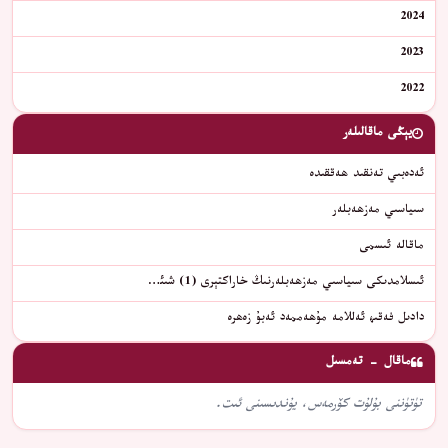
2024
2023
2022
يېڭى ماقالىلەر
ئەدەبىي تەنقىد ھەققىدە
سىياسىي مەزھەبلەر
ماقالە ئىسمى
ئىسلامدىكى سىياسىي مەزھەبلەرنىڭ خاراكتېرى (1) شىئ…
دادىل فەقىھ ئەللامە مۇھەممەد ئەبۇ زەھرە
ماقال - تەمسىل
تۈتۈننى بۇلۇت كۆرمەس، يۇندىسىنى ئىت.