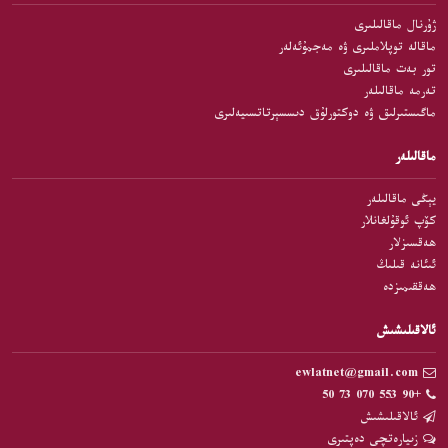
ژۇرنال ماقالىلىرى
ماقالە توپلاملىرى ۋە مەجمۇئەلەر
تور بەت ماقالىلىرى
تەرمە ماقالىلەر
ماگىستىرلىق ۋە دوكتورلۇق دىسسېرتاتسىيەلىرى
ماقالىلەر
يېڭى ماقالىلەر
كۆپ ئوقۇلغانلار
ھەقسىزلار
ئىئانە قىلىڭ
ھەققىمىزدە
ئالاقىلىشىش
ewlatnet@gmail.com
+90 553 070 73 50
ئالاقىلىشىش
زىيارەتچى دەپتىرى