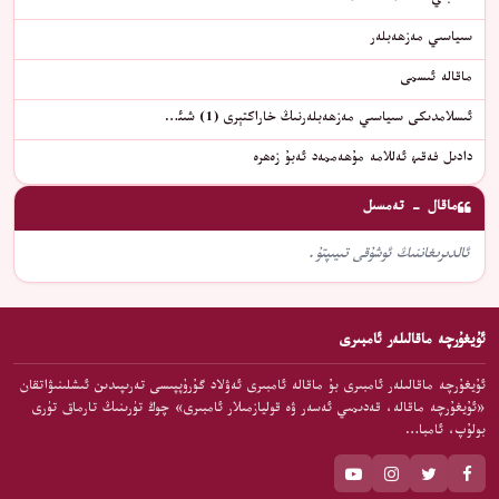
سىياسىي مەزھەبلەر
ماقالە ئىسمى
ئىسلامدىكى سىياسىي مەزھەبلەرنىڭ خاراكتېرى (1) شىئ…
دادىل فەقىھ ئەللامە مۇھەممەد ئەبۇ زەھرە
ماقال - تەمسىل
ئالدىرىغاننىڭ ئوشۇقى تىيىپتۇ.
ئۇيغۇرچە ماقالىلەر ئامبىرى
ئۇيغۇرچە ماقالىلەر ئامبىرى بۇ ماقالە ئامبىرى ئەۋلاد گۇرۇپپىسى تەرىپىدىن ئىشلىنىۋاتقان
«ئۇيغۇرچە ماقالە، قەدىمىي ئەسەر ۋە قوليازمىلار ئامبىرى» چوڭ تۈرىنىڭ تارماق تۈرى
بولۇپ، ئامبا…