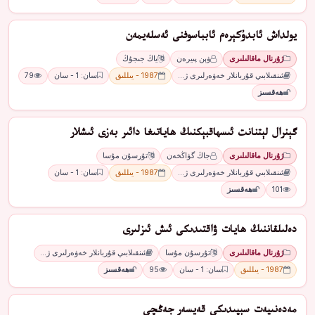
يولداش ئابدۇكېرەم ئابباسوفنى ئەسلەيمەن
ژۇرنال ماقالىلىرى
ۋېن پىيرەن
ياڭ جىجۇڭ
ئىنقىلابىي قۇربانلار خەۋەرلىرى ژ…
1987 - يىللىق
سان: 1 - سان
79
ھەقسىز
گېنرال لېتنانت ئىسھاقبېكنىڭ ھاياتىغا دائىر بەزى ئىشلار
ژۇرنال ماقالىلىرى
جاڭ گۋاڭخەن
تۇرسۇن مۇسا
ئىنقىلابىي قۇربانلار خەۋەرلىرى ژ…
1987 - يىللىق
سان: 1 - سان
101
ھەقسىز
دەلىلقاننىڭ ھايات ۋاقتىدىكى ئىش ئىزلىرى
ژۇرنال ماقالىلىرى
تۇرسۇن مۇسا
ئىنقىلابىي قۇربانلار خەۋەرلىرى ژ…
1987 - يىللىق
سان: 1 - سان
95
ھەقسىز
مەدەنىيەت سېپىدىكى قەيسەر جەڭچى