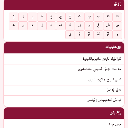
تۈر
ئا
ئە
ب
پ
ت
ج
چ
خ
د
ر
ز
ژ
س
ش
غ
ف
ق
ك
گ
ڭ
ل
م
ن
ھ
و
ئۇ
ئۆ
ئۈ
ۋ
ي
نەشرىيات
ئاراتۈرك تارىخ ماتېرىياللىرى1
خەمىت تۆمۈر ئىلمىي ماقالىلىرى
ئىلى تارىخ ماتېرىياللىرى
دەۋر ۋە بىز
قومۇل ئەدەبىياتى ژۇرنىلى
ئاپتور
چىن چاۋ