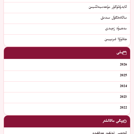
ﺋﺎﺑﺪﯗﺷﯜﻛﯜﺭ ﻣﯘﮬﻪﻣﻤﻪﺗﺌﯩﻤﯩﻦ
سائادەتگۈل سىدىق
مەھمۇد زەيىدى
جاشۇۋا فىرىيمىن
يىلى
2026
2025
2024
2023
2022
يېڭى ماقالىلەر
ئەدەبىي تەنقىد ھەققىدە