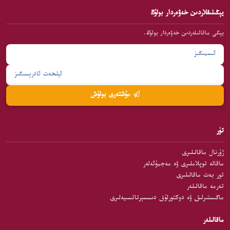
يېڭىلىقلاردىن خەۋەردار بولۇڭ
يېڭى ماقالىلەردىن خەۋەردار بولۇڭ.
مۇشتەرى بولۇش
تۈر
ژۇرنال ماقالىلىرى
ماقالە توپلاملىرى ۋە مەجمۇئەلەر
تور بەت ماقالىلىرى
تەرمە ماقالىلەر
ماگىستىرلىق ۋە دوكتورلۇق دىسسېرتاتسىيەلىرى
ماقالىلەر