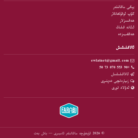
يېڭى ماقالىلەر
كۆپ ئوقۇلغانلار
ھەقسىزلار
ئىئانە قىلىڭ
ھەققىمىزدە
ئالاقىلىشىش
ewlatnet@gmail.com
+90 553 070 73 50
ئالاقىلىشىش
زىيارەتچى دەپتىرى
ئەۋلاد تورى
© 2026 ئۇيغۇرچە ماقالىلەر ئامبىرى — باش بەت