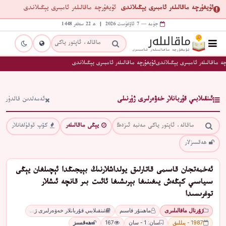
ئۇيغۇرچە ماقالىلەر ئامبىرى يېڭىلاندى
ئۇيغۇرچە ماقالىلەر ئامبىرى يېڭىلاندى
جۈمە — 7 ئاۋغۇست 2026 | ھ 22 سەفەر 1448
ە ماقالىلەر ئامبىرى يېڭىلاندى
ئۇيغۇرچە ماقالىلەر ئامبىرى يېڭىلاندى
ئىنقىلابىي قۇربانلار خەۋەرلىرى ژۇرنىلى
ئەمەلدىن قالدۇر
يېڭى ماقالىلەر
كۆپ ئوقۇلغانلار
ھەقسىزلار
ئەخمەتجان قاسىمى قاتارلىق يولداشلارنىڭ بېيجىڭدا ئېچىلغان يېڭى
سىياسىي كېڭەش يىغىنىغا بېرىشىغا ئائىت بىر قانچە ئىشلار
توغرىسىدا
ژۇرنال ماقالىلىرى
ماھىنۇر قاسىم
ئىنقىلابىي قۇربانلار خەۋەرلىرى ژ…
1987 - يىللىق
سان: 1 - سان
167
ھەقسىز