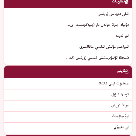
نەشرىيات
ئىلى دەرياسى ژۇرنىلى
دۇنيادا بىرلا خوتەن بار (يىپەكچىلىك، ق…
تور تەرمە
ئىبراھىم مۇتىئى ئىلمىي ماقالىلىرى
شىنجاڭ ئۇنىۋېرسىتىتى ئىلمىي ژۇرنىلى (تە…
ئاپتور
ﻣﻪﺧﻤﯘﺕ ﺋﯧﻠﻰ ﺋﺎﺗﺘﯩﻼ
ئوسما قاۋۇل
موللا قۇربان
ليۇ جاۋمىڭ
لى تەييۈي