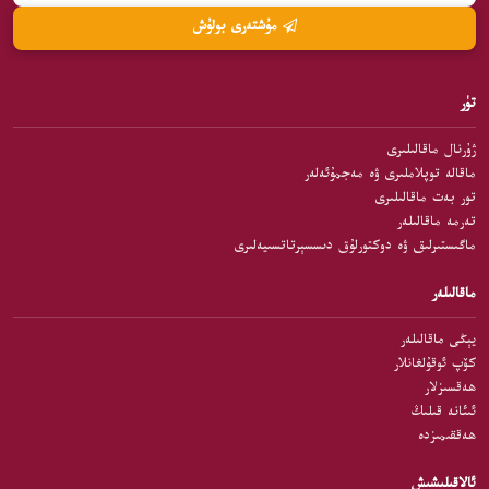
مۇشتەرى بولۇش
تۈر
ژۇرنال ماقالىلىرى
ماقالە توپلاملىرى ۋە مەجمۇئەلەر
تور بەت ماقالىلىرى
تەرمە ماقالىلەر
ماگىستىرلىق ۋە دوكتورلۇق دىسسېرتاتسىيەلىرى
ماقالىلەر
يېڭى ماقالىلەر
كۆپ ئوقۇلغانلار
ھەقسىزلار
ئىئانە قىلىڭ
ھەققىمىزدە
ئالاقىلىشىش