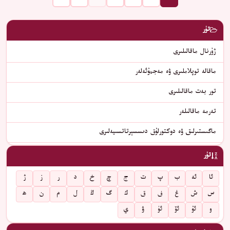
تۈر
ژۇرنال ماقالىلىرى
ماقالە توپلاملىرى ۋە مەجمۇئەلەر
تور بەت ماقالىلىرى
تەرمە ماقالىلەر
ماگىستىرلىق ۋە دوكتورلۇق دىسسېرتاتسىيەلىرى
تۈر
ئا
ئە
ب
پ
ت
ج
چ
خ
د
ر
ز
ژ
س
ش
غ
ف
ق
ك
گ
ڭ
ل
م
ن
ھ
و
ئۇ
ئۆ
ئۈ
ۋ
ي