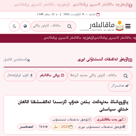
ئۇيغۇرچە ماقالىلەر ئامبىرى يېڭىلاندى
ئۇيغۇرچە ماقالىلەر ئامبىرى يېڭىلاندى
شەنبە — 8 ئاۋغۇست 2026 | ھ 23 سەفەر 1448
ە ماقالىلەر ئامبىرى يېڭىلاندى
ئۇيغۇرچە ماقالىلەر ئامبىرى يېڭىلاندى
ئۇيغۇر تەتقىقات ئىنستىتۇتى تورى
ئەمەلدىن قالدۇر
يېڭى ماقالىلەر
كۆپ ئوقۇلغانلار
ھەقسىزلار
ياۋروپانىڭ مەنپەئەت بىلەن خەۋپ ئارىسىدا تەڭقىسلىقتا قالغان
خىتاي سىياسىتى
تور بەت ماقالىلىرى
ئۇيغۇر تەتقىقات ئىنستىتۇتى
ئۇيغۇر تەتقىقات ئىنستىتۇتى تورى
2025 - يىل
144
ھەقسىز