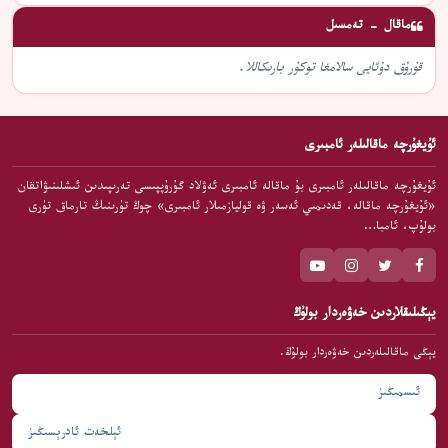
ماقال - تەمسىل
قۇرۇق دۇئايى سالامغا توكۇر بارىكاللا.
ئۇيغۇرچە ماقالىلەر ئامبىرى
ئۇيغۇرچە ماقالىلەر ئامبىرى بۇ ماقالە ئامبىرى ئەۋلاد گۇرۇپپىسى تەرىپىدىن ئىشلىنىۋاتقان
«ئۇيغۇرچە ماقالە، قەدىمىي ئەسەر ۋە قوليازمىلار ئامبىرى» چوڭ تۈرىنىڭ تارماق تۈرى
بولۇپ، ئامبا…
يېڭىلىقلاردىن خەۋەردار بولۇڭ
يېڭى ماقالىلەردىن خەۋەردار بولۇڭ.