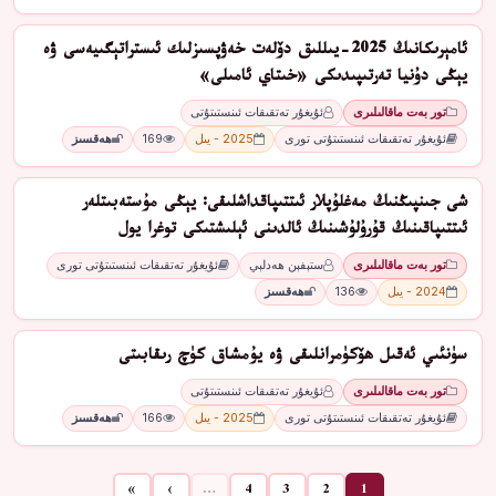
ئامېرىكانىڭ 2025-يىللىق دۆلەت خەۋپسىزلىك ئىستراتېگىيەسى ۋە
يېڭى دۇنيا تەرتىپىدىكى «خىتاي ئامىلى»
تور بەت ماقالىلىرى
ئۇيغۇر تەتقىقات ئىنستىتۇتى
ئۇيغۇر تەتقىقات ئىنستىتۇتى تورى
2025 - يىل
169
ھەقسىز
شى جىنپىڭنىڭ مەغلۇپلار ئىتتىپاقداشلىقى: يېڭى مۇستەبىتلەر
ئىتتىپاقىنىڭ قۇرۇلۇشىنىڭ ئالدىنى ئېلىشتىكى توغرا يول
تور بەت ماقالىلىرى
ستېفېن ھەدلېي
ئۇيغۇر تەتقىقات ئىنستىتۇتى تورى
2024 - يىل
136
ھەقسىز
سۈنئىي ئەقىل ھۆكۈمرانلىقى ۋە يۇمشاق كۈچ رىقابىتى
تور بەت ماقالىلىرى
ئۇيغۇر تەتقىقات ئىنستىتۇتى
ئۇيغۇر تەتقىقات ئىنستىتۇتى تورى
2025 - يىل
166
ھەقسىز
»
›
…
4
3
2
1