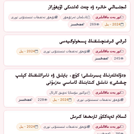
ئىجتىمائىي خاتىرە ۋە چەت ئەلدىكى ئۇيغۇرلار
تور بەت ماقالىلىرى
ئادىلجان ئەرئۇيغۇر
ئۇيغۇر تەتقىقات ئىنستىتۇتى تورى
2024 - يىل
269
ھەقسىز
ئىرقىي قىرغىنچىلىقنىڭ پىسخولوگىيەسى
تور بەت ماقالىلىرى
ئۇيغۇر تەتقىقات ئىنستىتۇتى تورى
2024 - يىل
245
ھەقسىز
«دۆلەتلەرنىڭ يىمىرىلىشى: كۈچ، بايلىق ۋە نامراتلىقنىڭ كېلىپ
چىقىشى» ناملىق كىتابنىڭ ئاساسىي مەزمۇنى
تور بەت ماقالىلىرى
دوكتور مۇستاپا تەۋپىق كارتال
ئۇيغۇر تەتقىقات ئىنستىتۇتى تورى
2024 - يىل
228
ھەقسىز
ئىسلام تەپەككۇر تارىخىغا كىرىش
تور بەت ماقالىلىرى
ئۇيغۇر تەتقىقات ئىنستىتۇتى تورى
2024 - يىل
191
ھەقسىز