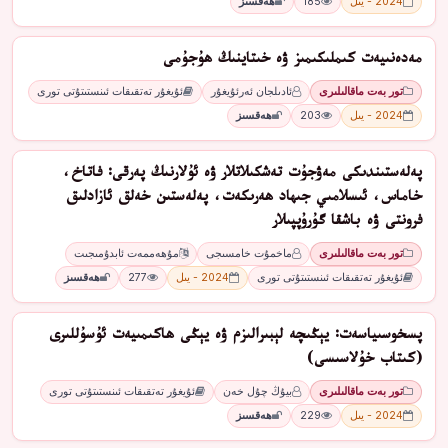
2024 - يىل
185
ھەقسىز
مەدەنىيەت كىملىكىمىز ۋە خىتاينىڭ ھۇجۇمى
تور بەت ماقالىلىرى
ئادىلجان ئەرئۇيغۇر
ئۇيغۇر تەتقىقات ئىنستىتۇتى تورى
2024 - يىل
203
ھەقسىز
پەلەستىندىكى مەۋجۇت تەشكىلاتلار ۋە ئۇلارنىڭ پەرقى: فاتاخ،
خاماس، ئىسلامىي جىھاد ھەرىكەت، پەلەستىن خەلق ئازادلىق
فرونتى ۋە باشقا گۇرۇپپىلار
تور بەت ماقالىلىرى
ماخمۇت خامسىجى
مۇھەممەت ئابدۇمىجىت
ئۇيغۇر تەتقىقات ئىنستىتۇتى تورى
2024 - يىل
277
ھەقسىز
پسخوسىياسەت: يېڭىچە لېبىرالىزم ۋە يېڭى ھاكىمىيەت ئۇسۇللىرى
(كىتاب خۇلاسىسى)
تور بەت ماقالىلىرى
بيۇڭ چۇل خەن
ئۇيغۇر تەتقىقات ئىنستىتۇتى تورى
2024 - يىل
229
ھەقسىز