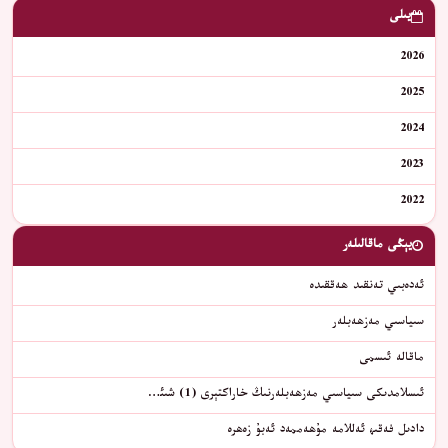
يىلى
2026
2025
2024
2023
2022
يېڭى ماقالىلەر
ئەدەبىي تەنقىد ھەققىدە
سىياسىي مەزھەبلەر
ماقالە ئىسمى
ئىسلامدىكى سىياسىي مەزھەبلەرنىڭ خاراكتېرى (1) شىئ…
دادىل فەقىھ ئەللامە مۇھەممەد ئەبۇ زەھرە