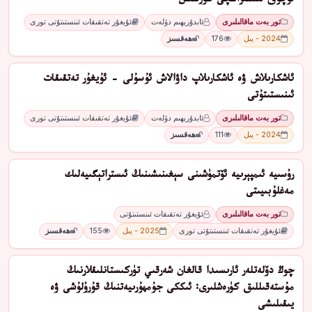
ئوچۇق ئىشتىراكچى كۆزىتىش
تور بەت ماقالىلىرى
ئابدۇرېھىم دۆلەت
ئۇيغۇر تەتقىقات ئىنستىتۇتى تورى
2024 - يىل
176
ھەقسىز
ئاشكارىلاش ۋە ئاشكارىلاپ داۋالاش ئۇسۇلى – ئۇيغۇر تەتقىقات
ئىنىستىتۇتى
تور بەت ماقالىلىرى
ئابدۇرېھىم دۆلەت
ئۇيغۇر تەتقىقات ئىنستىتۇتى تورى
2024 - يىل
111
ھەقسىز
رۇسىيە ئىمپېرىيە ئۆتمۈشىنى سېغىنىشىنىڭ ئىستراتېگىيەلىك
مەغلۇبىيىتى
تور بەت ماقالىلىرى
ئۇيغۇر تەتقىقات ئىنستىتۇتى
ئۇيغۇر تەتقىقات ئىنستىتۇتى تورى
2025 - يىل
155
ھەقسىز
چوڭ دۆلەتلەر ئارىسىدا قالغان شەرقىي تۈركىستانلىقلارنىڭ
مۇستەقىللىق كۈرەشلىرى: ئىككى جۇمھۇرىيەتنىڭ قۇرۇلۇشى ۋە
يىقىلىشى