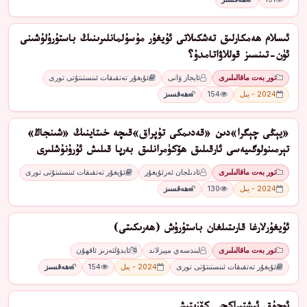
ئىسلام ھەمكارلىق تەشكىلاتى ئۇيغۇر مۇسۇلمانلىرىنىڭ باستۇرۇلۇشىنى
ئۈن-تىنسىز قوللاۋاتامدۇ؟
تور بەت ماقالىلىرى
ئايجاز ۋانى
ئۇيغۇر تەتقىقات ئىنستىتۇتى تورى
2024 - يىل
154
ھەقسىز
«يېڭى چېگرا»دىن «قەدىمكى تۇپراق»قىچە خىتاينىڭ «شىنجاڭ»
تېرمىنولوگىيەسى ئارقىلىق ھۆكۈمرانلىق بەرپا قىلىش ئۇرۇنۇشلىرى
تور بەت ماقالىلىرى
ئادىلجان ئەرئۇيغۇر
ئۇيغۇر تەتقىقات ئىنستىتۇتى تورى
2024 - يىل
130
ھەقسىز
ئۇيغۇرلارغا قارىتىلغان باستۇرۇش (ھەرىكىتى)
تور بەت ماقالىلىرى
لىندسەي مېيزلاند
ئابدۇلئەزىز ئاقھۇن
ئۇيغۇر تەتقىقات ئىنستىتۇتى تورى
2024 - يىل
154
ھەقسىز