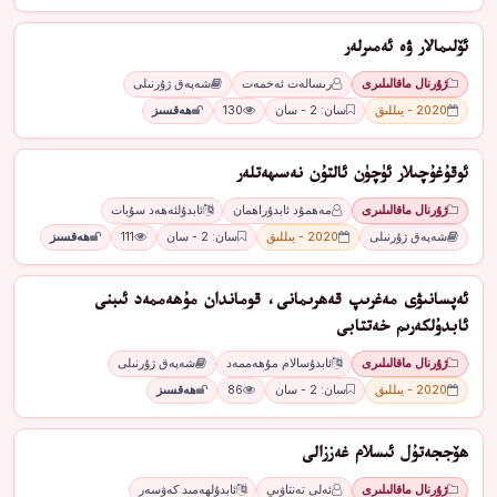
ئۆلىمالار ۋە ئەمىرلەر
ژۇرنال ماقالىلىرى
رىسالەت ئەخمەت
شەپەق ژۇرنىلى
2020 - يىللىق
سان: 2 - سان
130
ھەقسىز
ئوقۇغۇچىلار ئۈچۈن ئالتۇن نەسىھەتلەر
ژۇرنال ماقالىلىرى
مەھمۇد ئابدۇراھمان
ئابدۇلئەھەد سۇبات
شەپەق ژۇرنىلى
2020 - يىللىق
سان: 2 - سان
111
ھەقسىز
ئەپسانىۋى مەغرىپ قەھرىمانى، قوماندان مۇھەممەد ئىبنى
ئابدۇلكەرىم خەتتابى
ژۇرنال ماقالىلىرى
ئابدۇسالام مۇھەممەد
شەپەق ژۇرنىلى
2020 - يىللىق
سان: 2 - سان
86
ھەقسىز
ھۆججەتۇل ئىسلام غەززالى
ژۇرنال ماقالىلىرى
ئەلى تەنتاۋىي
ئابدۇلھەمىد كەۋسەر