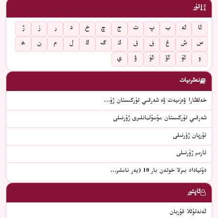
تۈر
ئا
ئە
ب
پ
ت
ج
چ
خ
د
ر
ز
ژ
س
ش
غ
ف
ق
ك
گ
ڭ
ل
م
ن
ھ
و
ئۇ
ئۆ
ئۈ
ۋ
ي
نەشرىيات
خەلقئارا ۋەزىيەت ۋە شەرقىي تۈركىستان ژۇ…
شەرقىي تۈركىستان مۇسۇلمانلىرى ژۇرنىلى
تۇرپان ژۇرنىلى
تارىم ژۇرنىلى
دۇنياداد بىرلا خوتەن بار 10 (يەر ناملىر…
ئاپتور
ئەنەتۇللا قۇربان