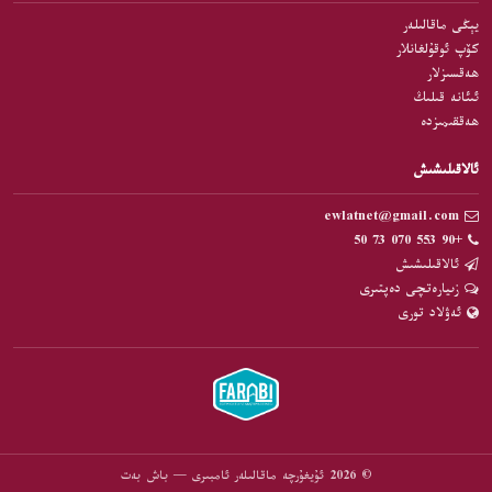
يېڭى ماقالىلەر
كۆپ ئوقۇلغانلار
ھەقسىزلار
ئىئانە قىلىڭ
ھەققىمىزدە
ئالاقىلىشىش
ewlatnet@gmail.com
+90 553 070 73 50
ئالاقىلىشىش
زىيارەتچى دەپتىرى
ئەۋلاد تورى
© 2026 ئۇيغۇرچە ماقالىلەر ئامبىرى — باش بەت