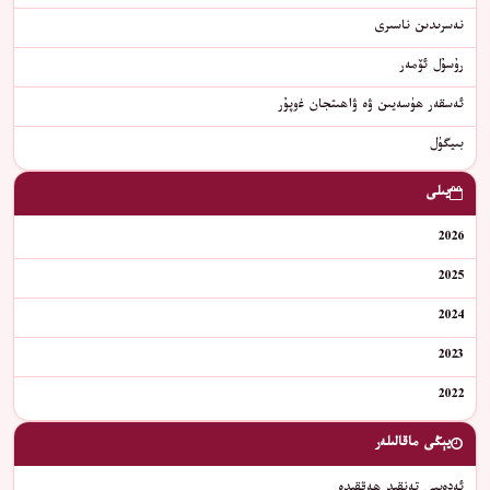
نەسرىدىن ناسىرى
رۇسۇل ئۆمەر
ﺋﻪﺳﻘﻪﺭ ﮬﯜﺳﻪﻳﯩﻦ ﯞﻩ ﯞﺍﮬﯩﺘﺠﺎﻥ ﻏﻭﭘﯘﺭ
بىيگۈل
يىلى
2026
2025
2024
2023
2022
يېڭى ماقالىلەر
ئەدەبىي تەنقىد ھەققىدە