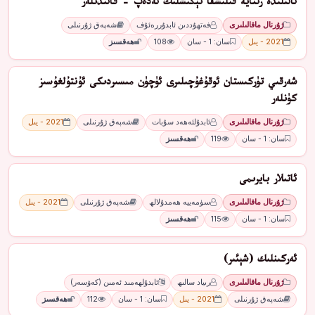
ئائىلىدە رىئايە قىلىشقا تېگىشلىك ئەدەپ - قائىدىلەر
ژۇرنال ماقالىلىرى
فەتھۇددىن ئابدۇررەئۇف
شەپەق ژۇرنىلى
2021 - يىل
سان: 1 - سان
108
ھەقسىز
شەرقىي تۈركىستان ئوقۇغۇچىلىرى ئۈچۈن مىسىردىكى ئۇنتۇلغۇسىز
كۈنلەر
ژۇرنال ماقالىلىرى
ئابدۇلئەھەد سۇبات
شەپەق ژۇرنىلى
2021 - يىل
سان: 1 - سان
119
ھەقسىز
ئاتىلار بايرىمى
ژۇرنال ماقالىلىرى
سۈمەييە ھەمدۇلالھ
شەپەق ژۇرنىلى
2021 - يىل
سان: 1 - سان
115
ھەقسىز
ئەركىنلىك (شېئىر)
ژۇرنال ماقالىلىرى
رىياد سالىھ
ئابدۇلھەمىد ئەمىن (كەۋسەر)
شەپەق ژۇرنىلى
2021 - يىل
سان: 1 - سان
112
ھەقسىز