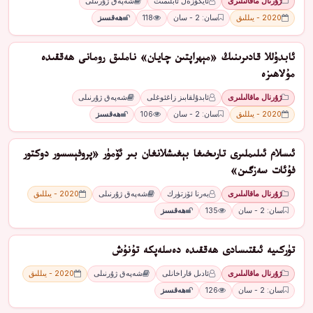
ژۇرنال ماقالىلىرى
ئايگۈزەل ئابلىمىت
شەپەق ژۇرنىلى
2020 - يىللىق
سان: 2 - سان
118
ھەقسىز
ئابدۇللا قادىرىنىڭ «مېھراپتىن چايان» ناملىق رومانى ھەققىدە
مۇلاھىزە
ژۇرنال ماقالىلىرى
ئابدۇلقابىز زاغئوغلى
شەپەق ژۇرنىلى
2020 - يىللىق
سان: 2 - سان
106
ھەقسىز
ئىسلام ئىلىملىرى تارىخىغا بېغىشلانغان بىر ئۆمۈر «پروفېسسور دوكتور
فۇئات سەزگىن»
ژۇرنال ماقالىلىرى
بەرنا ئۆزتۈرك
شەپەق ژۇرنىلى
2020 - يىللىق
سان: 2 - سان
135
ھەقسىز
تۈركىيە ئىقتىسادى ھەققىدە دەسلەپكە تۇنۇش
ژۇرنال ماقالىلىرى
ئادىل قاراخانلى
شەپەق ژۇرنىلى
2020 - يىللىق
سان: 2 - سان
126
ھەقسىز