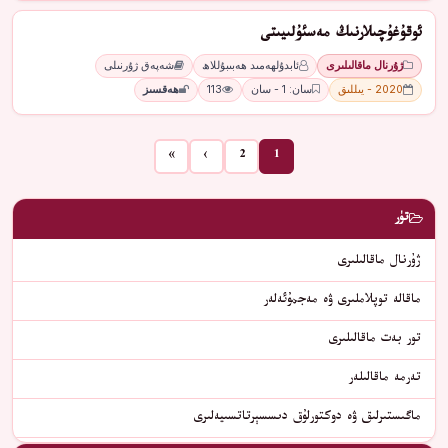
ئوقۇغۇچىلارنىڭ مەسئۇلىيىتى
ژۇرنال ماقالىلىرى
ئابدۇلھەمىد ھەبىبۇللاھ
شەپەق ژۇرنىلى
2020 - يىللىق
سان: 1 - سان
113
ھەقسىز
»
›
2
1
تۈر
ژۇرنال ماقالىلىرى
ماقالە توپلاملىرى ۋە مەجمۇئەلەر
تور بەت ماقالىلىرى
تەرمە ماقالىلەر
ماگىستىرلىق ۋە دوكتورلۇق دىسسېرتاتسىيەلىرى