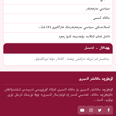
سىياسىي مەزھەبلەر
ماقالە ئىسمى
ئىسلامدىكى سىياسىي مەزھەبلەرنىڭ خاراكتېرى (1) شىئ…
دادىل فەقىھ ئەللامە مۇھەممەد ئەبۇ زەھرە
ماقال - تەمسىل
بەختىسز قىز تېزەك تەرگىلى چىقسا، كالىلار سۇغا تېزەكلەپتۇ.
ئۇيغۇرچە ماقالىلەر ئامبىرى
ئۇيغۇرچە ماقالىلەر ئامبىرى بۇ ماقالە ئامبىرى ئەۋلاد گۇرۇپپىسى تەرىپىدىن ئىشلىنىۋاتقان
«ئۇيغۇرچە ماقالە، قەدىمىي ئەسەر ۋە قوليازمىلار ئامبىرى» چوڭ تۈرىنىڭ تارماق تۈرى
بولۇپ، ئامبا…