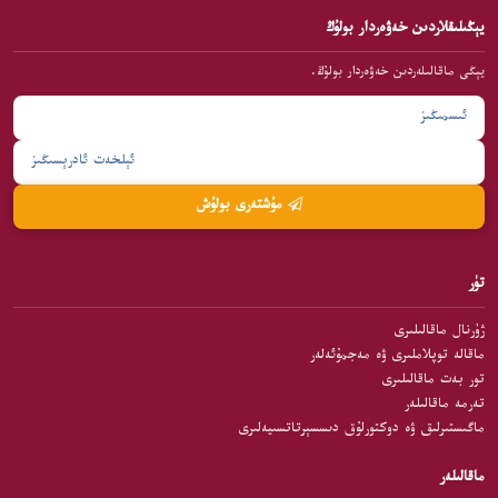
يېڭىلىقلاردىن خەۋەردار بولۇڭ
يېڭى ماقالىلەردىن خەۋەردار بولۇڭ.
مۇشتەرى بولۇش
تۈر
ژۇرنال ماقالىلىرى
ماقالە توپلاملىرى ۋە مەجمۇئەلەر
تور بەت ماقالىلىرى
تەرمە ماقالىلەر
ماگىستىرلىق ۋە دوكتورلۇق دىسسېرتاتسىيەلىرى
ماقالىلەر