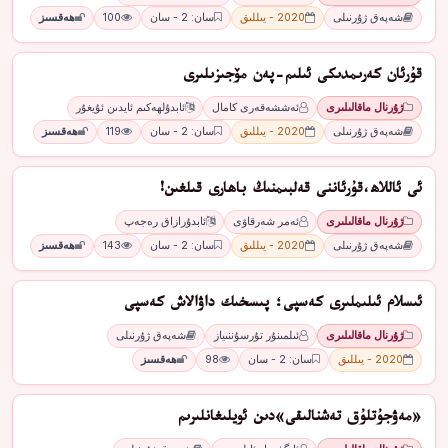
شەپەق ژۇرنىلى
2020 - يىللىق
سان: 2 - سان
100
ھەقسىز
قۇرئان كەرىمدىكى ئىلىم-پەن مۆجىزىلىرى
ژۇرنال ماقالىلىرى
ئەششەقەرى كامال
ئابدۇلھەكىم ئايدىن ئۇيغۇر
شەپەق ژۇرنىلى
2020 - يىللىق
سان: 2 - سان
119
ھەقسىز
ئى ئاللاھ،قۇرئاننى قەلبىمنىڭ باھارى قىلغىن!
ژۇرنال ماقالىلىرى
ئەمر شەرقاۋى
ئابدۇرازاق رەجەپ
شەپەق ژۇرنىلى
2020 - يىللىق
سان: 2 - سان
143
ھەقسىز
ئىسلام ئىلىملىرى كەسپى؛ پىسخىك داۋالاش كەسپى
ژۇرنال ماقالىلىرى
ئىلمىنۇر تۇرسۇننىياز
شەپەق ژۇرنىلى
2020 - يىللىق
سان: 2 - سان
98
ھەقسىز
«مەۋجۇتلۇق تەشنالىقى»دىن ئويلىغانلىرىم