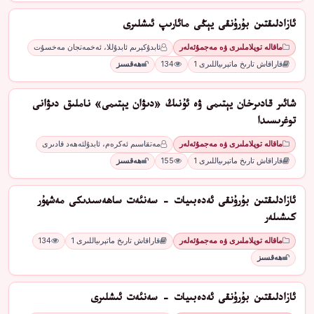
ئازادلىقتىن بۇرۇنقى يېڭى مائارىپ ئىشلىرى
ماقالە توپلاملىرى ۋە مەجمۇئەلەر
ئابدۇكېرىم ئابدۇللا، ئەخمەتجان مەخسۇت
قاراقاش تارىخ ماتېرىياللىرى 1
134
ھەقسىز
شائىر قادىرخان يېتىمى ۋە ئۇنىڭ «دىۋان يېتىمى» ناملىق دىۋانى
توغرىسىدا
ماقالە توپلاملىرى ۋە مەجمۇئەلەر
مەتقاسىم ئەكرەم، ئابدۇلئەھەد قادىرى
قاراقاش تارىخ ماتېرىياللىرى 1
155
ھەقسىز
ئازادلىقتىن بۇرۇنقى ئەدەبىيات - سەنئەت ساھەسىدىكى مەشھۇر
كىشىلەر
ماقالە توپلاملىرى ۋە مەجمۇئەلەر
قاراقاش تارىخ ماتېرىياللىرى 1
134
ھەقسىز
ئازادلىقتىن بۇرۇنقى ئەدەبىيات - سەنئەت ئىشلىرى