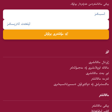
يېڭى ماقالىلەردىن خەۋەردار بولۇڭ.
مۇشتەرى بولۇش
تۈر
ژۇرنال ماقالىلىرى
ماقالە توپلاملىرى ۋە مەجمۇئەلەر
تور بەت ماقالىلىرى
تەرمە ماقالىلەر
ماگىستىرلىق ۋە دوكتورلۇق دىسسېرتاتسىيەلىرى
ماقالىلەر
يېڭى ماقالىلەر
كۆپ ئوقۇلغانلار