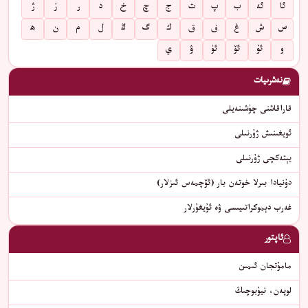
ئا
ئە
ب
پ
ت
ج
چ
خ
د
ر
ز
ژ
س
ش
غ
ف
ق
ك
گ
ڭ
ل
م
ن
ھ
و
ئۇ
ئۆ
ئۈ
ۋ
ي
نەشرىيات
قاراقاشنى چۈشىنەيلى
ئويغىنىش ژۇرنىلى
يېتەكچى ژۇرنىلى
دۇنيادا بىرلا خوتەن بار (ئۆچمەس ئىزلار)
غەرب دېموكراتىيىسى ۋە ئۇيغۇرلار
ئاپتور
مامۇتجان ئىمىن
لوپەن، نيۇبوچىڭ