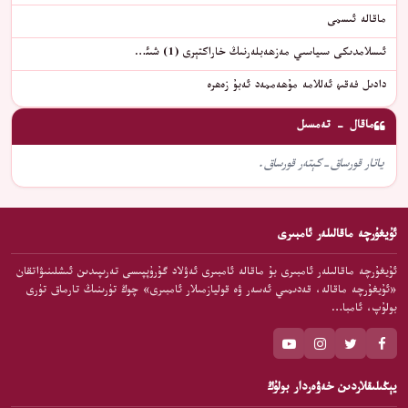
ماقالە ئىسمى
ئىسلامدىكى سىياسىي مەزھەبلەرنىڭ خاراكتېرى (1) شىئ…
دادىل فەقىھ ئەللامە مۇھەممەد ئەبۇ زەھرە
ماقال - تەمسىل
ياتار قورساق-كېتەر قورساق.
ئۇيغۇرچە ماقالىلەر ئامبىرى
ئۇيغۇرچە ماقالىلەر ئامبىرى بۇ ماقالە ئامبىرى ئەۋلاد گۇرۇپپىسى تەرىپىدىن ئىشلىنىۋاتقان
«ئۇيغۇرچە ماقالە، قەدىمىي ئەسەر ۋە قوليازمىلار ئامبىرى» چوڭ تۈرىنىڭ تارماق تۈرى
بولۇپ، ئامبا…
يېڭىلىقلاردىن خەۋەردار بولۇڭ