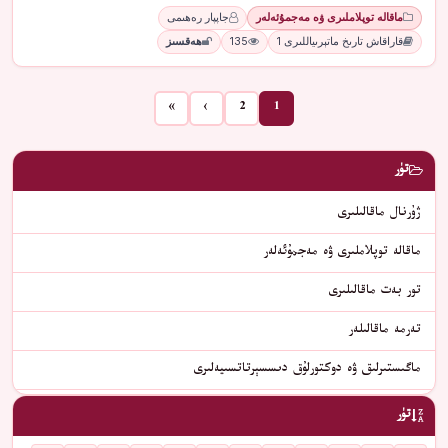
ماقالە توپلاملىرى ۋە مەجمۇئەلەر
جاپپار رەھىمى
قاراقاش تارىخ ماتېرىياللىرى 1
135
ھەقسىز
»
›
2
1
تۈر
ژۇرنال ماقالىلىرى
ماقالە توپلاملىرى ۋە مەجمۇئەلەر
تور بەت ماقالىلىرى
تەرمە ماقالىلەر
ماگىستىرلىق ۋە دوكتورلۇق دىسسېرتاتسىيەلىرى
تۈر