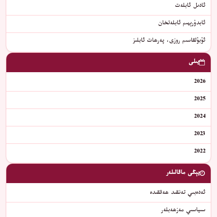
ﺋﺎﺩﯨﻞ ﺋﺎﺑﻠﻪﺕ
ئابدۇرېھىم ئابلەتخان
ئۇبۇلقاسىم روزى، پەرھات ئابلىز
يىلى
2026
2025
2024
2023
2022
يېڭى ماقالىلەر
ئەدەبىي تەنقىد ھەققىدە
سىياسىي مەزھەبلەر