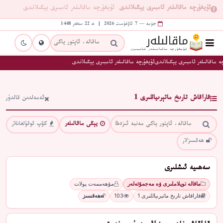
ئۇيغۇرچە ماقالىلەر ئامبىرى يېڭىلاندى
ئۇيغۇرچە ماقالىلەر ئامبىرى يېڭىلاندى
جۈمە — 7 ئاۋغۇست 2026 | ھ 22 سەفەر 1448
ە ماقالىلەر ئامبىرى يېڭىلاندى
ئۇيغۇرچە ماقالىلەر ئامبىرى يېڭىلاندى
قاراقاش تارىخ ماتېرىياللىرى 1
ئەمەلدىن قالدۇر
يېڭى ماقالىلەر
كۆپ ئوقۇلغانلار
ھەقسىزلار
سەھىيە ئىشلىرى
ماقالە توپلاملىرى ۋە مەجمۇئەلەر
مۇھەممەت پولات
قاراقاش تارىخ ماتېرىياللىرى 1
103
ھەقسىز