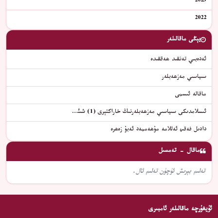
2023
2022
يېڭى ماقالىلەر
ئەدەبىي تەنقىد ھەققىدە
سىياسىي مەزھەبلەر
ماقالە ئىسمى
ئىسلامدىكى سىياسىي مەزھەبلەرنىڭ خاراكتېرى (1) شىئ…
دادىل فەقىھ ئەللامە مۇھەممەد ئەبۇ زەھرە
ماقال - تەمسىل
تەلىم بېرىش ئۈچۈن تەلىم ئال.
ئۇيغۇرچە ماقالىلەر ئامبىرى