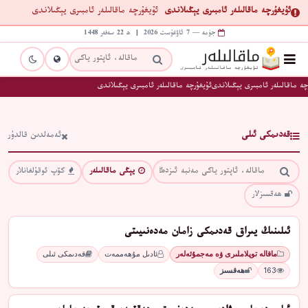
ئۇيغۇرچە ماقالىلەر ئامبىرى يېڭىلاندى
ئۇيغۇرچە ماقالىلەر ئامبىرى يېڭىلاندى
جۈمە — 7 ئاۋغۇست 2026 | ھ 22 سەفەر 1448
چە ماقالىلەر ئامبىرى يېڭىلاندى
ئۇيغۇرچە ماقالىلەر ئامبىرى يېڭىلاندى
قەدىمكى ئىلى
ئەمەلدىن قالدۇر
يېڭى ماقالىلەر
كۆپ ئوقۇلغانلار
ھەقسىزلار
ئىلىنىڭ يىراق قەدىمكى زامان مەدەنىيىتى
ماقالە توپلاملىرى ۋە مەجمۇئەلەر
ئادىل مۇھەممەت
قەدىمكى ئىلى
163
ھەقسىز