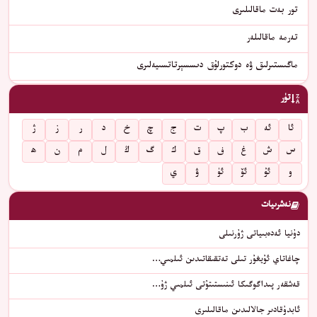
تور بەت ماقالىلىرى
تەرمە ماقالىلەر
ماگىستىرلىق ۋە دوكتورلۇق دىسسېرتاتسىيەلىرى
تۈر
ئا
ئە
ب
پ
ت
ج
چ
خ
د
ر
ز
ژ
س
ش
غ
ف
ق
ك
گ
ڭ
ل
م
ن
ھ
و
ئۇ
ئۆ
ئۈ
ۋ
ي
نەشرىيات
دۇنيا ئەدەبىياتى ژۇرنىلى
چاغاتاي ئۇيغۇر تىلى تەتقىقاتىدىن ئىلمىي…
قەشقەر پىداگوگىكا ئىنىستىتۇتى ئىلمىي ژۇ…
ئابدۇقادىر جالالىدىن ماقالىلىرى