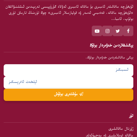
ئۇيغۇرچە ماقالىلەر ئامبىرى بۇ ماقالە ئامبىرى ئەۋلاد گۇرۇپپىسى تەرىپىدىن ئىشلىنىۋاتقان
«ئۇيغۇرچە ماقالە، قەدىمىي ئەسەر ۋە قوليازمىلار ئامبىرى» چوڭ تۈرىنىڭ تارماق تۈرى
بولۇپ، ئامبا…
يېڭىلىقلاردىن خەۋەردار بولۇڭ
يېڭى ماقالىلەردىن خەۋەردار بولۇڭ.
مۇشتەرى بولۇش
تۈر
ژۇرنال ماقالىلىرى
ماقالە توپلاملىرى ۋە مەجمۇئەلەر