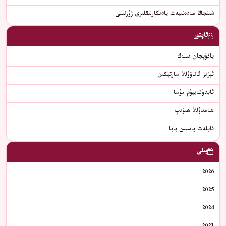
شىنجاڭ مەدەنىيەت يادىكارلىقلىرى ژۇرنىلى
ئاپتور
ياقۇپجان تىلەك
ئېزىز ئاتاۋۇللا سارتېكىن
ئابدۇقەييۇم مۇسا
ھەمدۇللا ھىۋىپ
ﺋﺎﺑﻠﻪﺕ ﻳﺎﺳﯩﯩﻦ ﺑﺎﺑﺎ
يىلى
2026
2025
2024