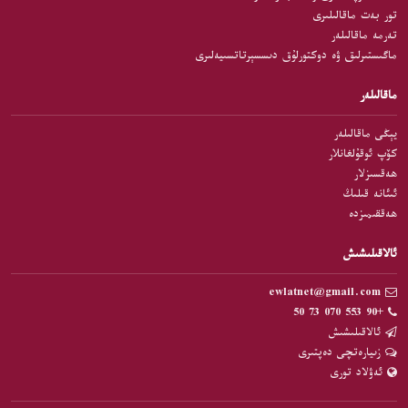
تور بەت ماقالىلىرى
تەرمە ماقالىلەر
ماگىستىرلىق ۋە دوكتورلۇق دىسسېرتاتسىيەلىرى
ماقالىلەر
يېڭى ماقالىلەر
كۆپ ئوقۇلغانلار
ھەقسىزلار
ئىئانە قىلىڭ
ھەققىمىزدە
ئالاقىلىشىش
ewlatnet@gmail.com
+90 553 070 73 50
ئالاقىلىشىش
زىيارەتچى دەپتىرى
ئەۋلاد تورى