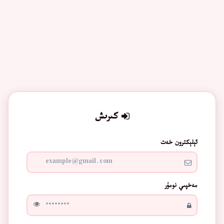
كىرىش
ئېلېكترون خەت
مەخپىي نومۇر