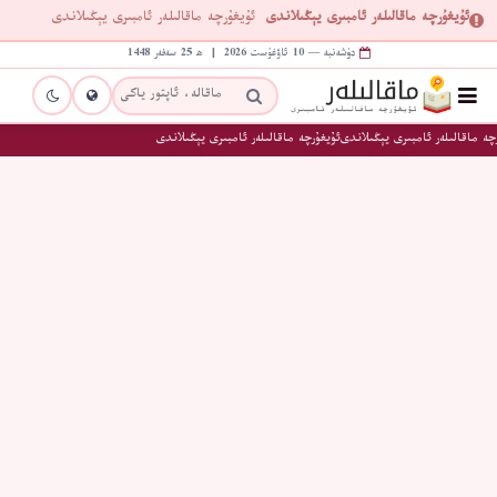
ئۇيغۇرچە ماقالىلەر ئامبىرى يېڭىلاندى
ئۇيغۇرچە ماقالىلەر ئامبىرى يېڭىلاندى
دۈشەنبە — 10 ئاۋغۇست 2026 | ھ 25 سەفەر 1448
چە ماقالىلەر ئامبىرى يېڭىلاندى
ئۇيغۇرچە ماقالىلەر ئامبىرى يېڭىلاندى