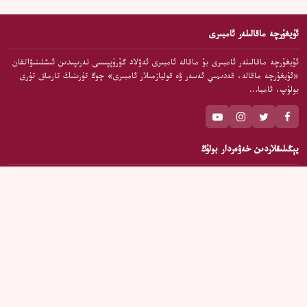
ئۇيغۇرچە ماقالىلەر ئامبىرى
ئۇيغۇرچە ماقالىلەر ئامبىرى بۇ ماقالە ئامبىرى ئەۋلاد گۇرۇپپىسى تەرىپىدىن ئىشلىنىۋاتقان
«ئۇيغۇرچە ماقالە، قەدىمىي ئەسەر ۋە قوليازمىلار ئامبىرى» چوڭ تۈرىنىڭ تارماق تۈرى
بولۇپ، ئامبا…
يېڭىلىقلاردىن خەۋەردار بولۇڭ
يېڭى ماقالىلەردىن خەۋەردار بولۇڭ.
مۇشتەرى بولۇش