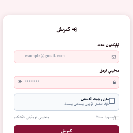
كىرىش
ئېلېكترون خەت
مەخپىي نومۇر
مەن روبوت ئەمەس
داۋام قىلىش ئۈچۈن بېلەكنى بېسىڭ
ئېسىمدا ساقلا
مەخپىي نومۇرنى ئۇنتۇدىم
كىرىش