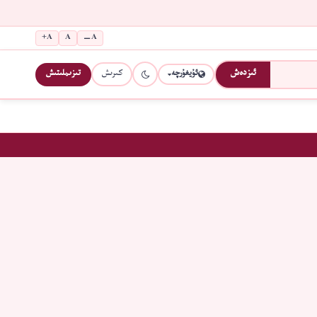
A+
A
A−
كىرىش
تىزىملىتىش
ئىزدەش
ئۇيغۇرچە