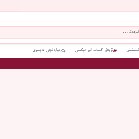
قىلىشىش
ئۇيغۇر كىتاب تور بېكىتى
زىيارەتچى دەپتىرى