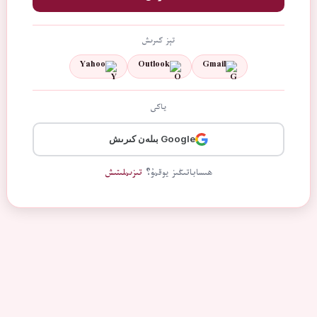
تېز كىرىش
Yahoo
Outlook
Gmail
ياكى
Google بىلەن كىرىش
ھىساباتىڭىز يوقمۇ؟
تىزىملىتىش