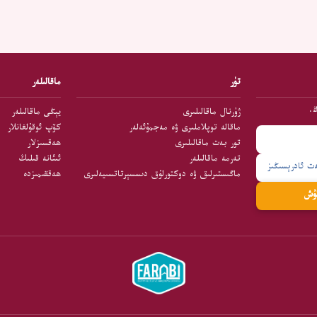
تۈر
ماقالىلەر
ڭ.
ژۇرنال ماقالىلىرى
يېڭى ماقالىلەر
ماقالە توپلاملىرى ۋە مەجمۇئەلەر
كۆپ ئوقۇلغانلار
تور بەت ماقالىلىرى
ھەقسىزلار
تەرمە ماقالىلەر
ئىئانە قىلىڭ
ماگىستىرلىق ۋە دوكتورلۇق دىسسېرتاتسىيەلىرى
ھەققىمىزدە