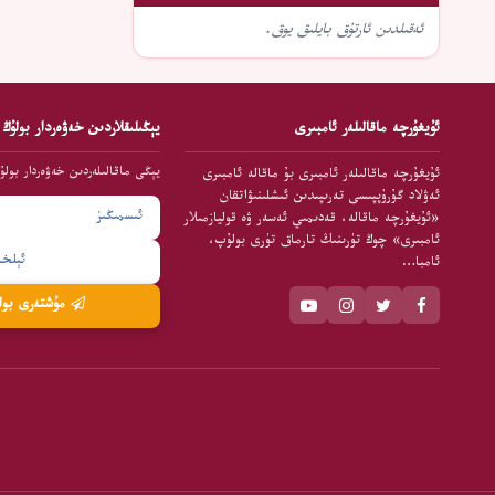
ئەقىلدىن ئارتۇق بايلىق يوق.
ئۇيغۇرچە ماقالىلەر ئامبىرى
يېڭىلىقلاردىن خەۋەردار بولۇڭ
يېڭى ماقالىلەردىن خەۋەردار بولۇ
ئۇيغۇرچە ماقالىلەر ئامبىرى بۇ ماقالە ئامبىرى
ئەۋلاد گۇرۇپپىسى تەرىپىدىن ئىشلىنىۋاتقان
«ئۇيغۇرچە ماقالە، قەدىمىي ئەسەر ۋە قوليازمىلار
ئامبىرى» چوڭ تۈرىنىڭ تارماق تۈرى بولۇپ،
ئامبا…
مۇشتەرى بولۇش