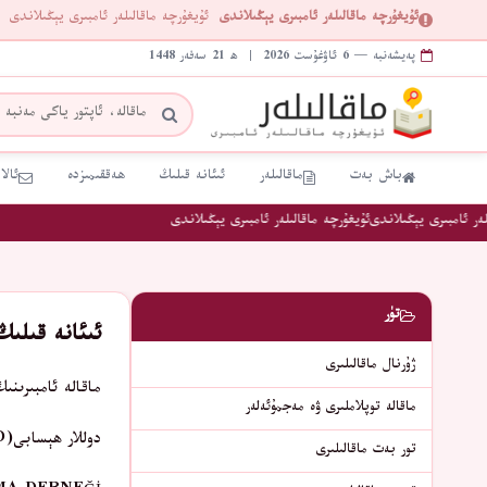
ئۇيغۇرچە ماقالىلەر ئامبىرى يېڭىلاندى
ئۇيغۇرچە ماقالىلەر ئامبىرى يېڭىلاندى
پەيشەنبە — 6 ئاۋغۇست 2026 | ھ 21 سەفەر 1448
باش بەت
ماقالىلەر
ئىئانە قىلىڭ
ھەققىمىزدە
ئالا
ر ئامبىرى يېڭىلاندى
ئۇيغۇرچە ماقالىلەر ئامبىرى يېڭىلاندى
تۈر
ئىئانە قىلىڭ
ژۇرنال ماقالىلىرى
ماقالە ئامبىرىن
ماقالە توپلاملىرى ۋە مەجمۇئەلەر
دوللار ھېسابى(USD):
تور بەت ماقالىلىرى