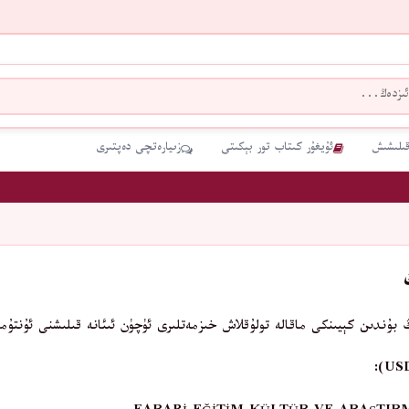
قىلىشىش
ئۇيغۇر كىتاب تور بېكىتى
زىيارەتچى دەپتىرى
ىڭ بۇندىن كېيىنكى ماقالە تولۇقلاش خىزمەتلىرى ئۈچۈن ئىئانە قىلىشنى ئۇنتۇما