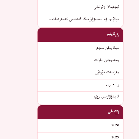
ئۇيغۇرلار ژۇرنىلى
توقۇلما ۋە تەسەۋۋۇرنىڭ ئەدەبىي ئەسەردىك…
ئاپتور
سۇلايمان سەپەر
رەھىمجان بارات
پەزىلەت تۇرغۇن
ر. جارى
ئابدۇۋارىس روزى
يىلى
2026
2025