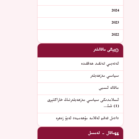
2024
2023
2022
يېڭى ماقالىلەر
ئەدەبىي تەنقىد ھەققىدە
سىياسىي مەزھەبلەر
ماقالە ئىسمى
ئىسلامدىكى سىياسىي مەزھەبلەرنىڭ خاراكتېرى
(1) شىئ…
دادىل فەقىھ ئەللامە مۇھەممەد ئەبۇ زەھرە
ماقال - تەمسىل