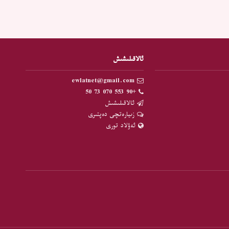
ئالاقىلىشىش
ewlatnet@gmail.com
+90 553 070 73 50
ئالاقىلىشىش
زىيارەتچى دەپتىرى
ئەۋلاد تورى