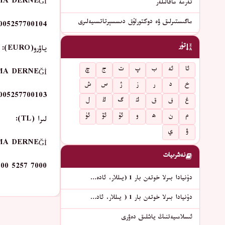
MA DERNEĞİ
تەرمە ماقالىلەر
ماگىستىرلىق ۋە دوكتورلۇق دىسسېرتاتسىيەلىرى
005257700104
تۈر
ياۋرو(EURO):
ئا
ئە
ب
پ
ت
ج
چ
MA DERNEĞİ
خ
د
ر
ز
ژ
س
ش
005257700103
غ
ف
ق
ك
گ
ڭ
ل
م
ن
ھ
و
ئۇ
ئۆ
ئۈ
لىرا (TL):
ۋ
ي
MA DERNEĞİ
نەشرىيات
00 5257 7000
دۇنيادا بىرلا خوتەن بار 1 (يىللار، ئادە…
دۇنيادا بىرلا خوتەن بار 1 ( يىللار، ئاد…
ئىسلامىيەتنىڭ ياشلىق دەۋرى