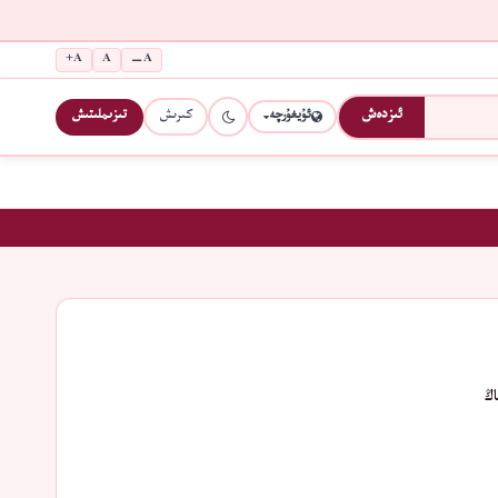
A+
A
A−
كىرىش
تىزىملىتىش
ئىزدەش
ئۇيغۇرچە
ڭ