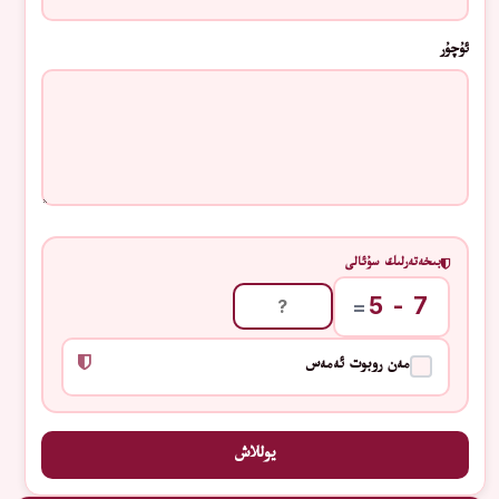
ئۇچۇر
بىخەتەرلىك سۇئالى
7 - 5
=
مەن روبوت ئەمەس
يوللاش