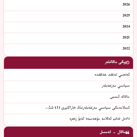
2026
2025
2024
2023
2022
يېڭى ماقالىلەر
ئەدەبىي تەنقىد ھەققىدە
سىياسىي مەزھەبلەر
ماقالە ئىسمى
ئىسلامدىكى سىياسىي مەزھەبلەرنىڭ خاراكتېرى (1) شىئ…
دادىل فەقىھ ئەللامە مۇھەممەد ئەبۇ زەھرە
ماقال - تەمسىل