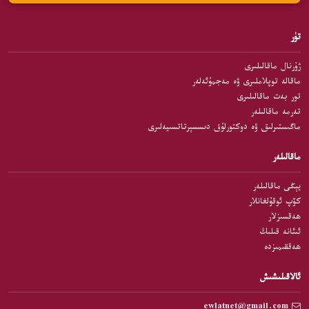
تۈر
ژۇرنال ماقالىلىرى
ماقالە توپلاملىرى ۋە مەجمۇئەلەر
تور بەت ماقالىلىرى
تەرمە ماقالىلەر
ماگىستىرلىق ۋە دوكتورلۇق دىسسېرتاتسىيەلىرى
ماقالىلەر
يېڭى ماقالىلەر
كۆپ ئوقۇلغانلار
ھەقسىزلار
ئىئانە قىلىڭ
ھەققىمىزدە
ئالاقىلىشىش
ewlatnet@gmail.com