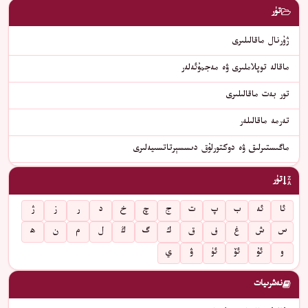
تۈر
ژۇرنال ماقالىلىرى
ماقالە توپلاملىرى ۋە مەجمۇئەلەر
تور بەت ماقالىلىرى
تەرمە ماقالىلەر
ماگىستىرلىق ۋە دوكتورلۇق دىسسېرتاتسىيەلىرى
تۈر
ئا
ئە
ب
پ
ت
ج
چ
خ
د
ر
ز
ژ
س
ش
غ
ف
ق
ك
گ
ڭ
ل
م
ن
ھ
و
ئۇ
ئۆ
ئۈ
ۋ
ي
نەشرىيات