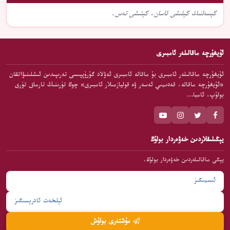
كېسەلنىڭ كېلىشى ئاسان، كېتىشى تەس.
ئۇيغۇرچە ماقالىلەر ئامبىرى
ئۇيغۇرچە ماقالىلەر ئامبىرى بۇ ماقالە ئامبىرى ئەۋلاد گۇرۇپپىسى تەرىپىدىن ئىشلىنىۋاتقان
«ئۇيغۇرچە ماقالە، قەدىمىي ئەسەر ۋە قوليازمىلار ئامبىرى» چوڭ تۈرىنىڭ تارماق تۈرى
بولۇپ، ئامبا…
يېڭىلىقلاردىن خەۋەردار بولۇڭ
يېڭى ماقالىلەردىن خەۋەردار بولۇڭ.
مۇشتەرى بولۇش