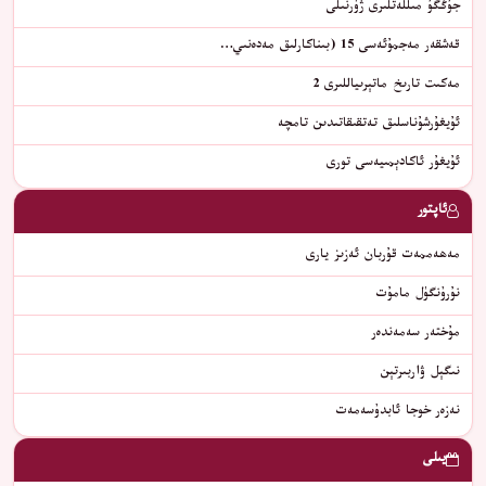
جۇڭگۇ مىللەتلىرى ژۇرنىلى
قەشقەر مەجمۇئەسى 15 (بىناكارلىق مەدەنىي…
مەكىت تارىخ ماتېرىياللىرى 2
ئۇيغۇرشۇناسلىق تەتقىقاتىدىن تامچە
ئۇيغۇر ئاكادېمىيەسى تورى
ئاپتور
مەھەممەت قۇربان ئەزىز يارى
نۇرۇنگۈل مامۇت
مۇختەر سەمەندەر
نىگېل ۋاربىرتېن
نەزەر خوجا ئابدۇسەمەت
يىلى