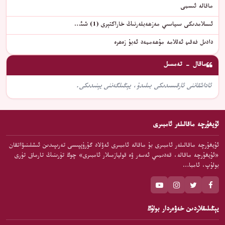
ماقالە ئىسمى
ئىسلامدىكى سىياسىي مەزھەبلەرنىڭ خاراكتېرى (1) شىئ…
دادىل فەقىھ ئەللامە مۇھەممەد ئەبۇ زەھرە
ماقال - تەمسىل
ئاداشقاننى ئارقىسىدىكى بىلىدۇ، يېڭىلگەننى يېنىدىكى.
ئۇيغۇرچە ماقالىلەر ئامبىرى
ئۇيغۇرچە ماقالىلەر ئامبىرى بۇ ماقالە ئامبىرى ئەۋلاد گۇرۇپپىسى تەرىپىدىن ئىشلىنىۋاتقان
«ئۇيغۇرچە ماقالە، قەدىمىي ئەسەر ۋە قوليازمىلار ئامبىرى» چوڭ تۈرىنىڭ تارماق تۈرى
بولۇپ، ئامبا…
يېڭىلىقلاردىن خەۋەردار بولۇڭ