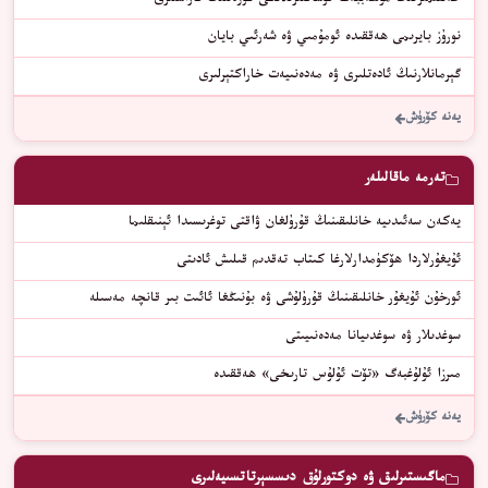
ﺧﻪﻟﻘﯩﻤﯩﺰﻧﯩﯔ ﻣﯘﮬﻪﺑﺒﻪﺕ ﻗﻮﺷﺎﻗﻠﯩﺮﯨﺪﯨﻜﻰ ﮔﯜﺯﻩﻟﻠﯩﻚ ﻗﺎﺭﺍﺷﻠﯩﺮﻯ
نورۇز بايرىمى ھەققىدە ئومۇمىي ۋە شەرئىي بايان
ﮔﯧﺮﻣﺎﻧﻼﺭﻧﯩﯔ ﺋﺎﺩﻩﺗﻠﯩﺮﻯ ﯞﻩ ﻣﻪﺩﻩﻧﯩﻴﻪﺕ ﺧﺎﺭﺍﻛﺘﯧﺮﻟﯩﺮﻯ
يەنە كۆرۈش
تەرمە ماقالىلەر
يەكەن سەئىدىيە خانلىقىنىڭ قۇرۇلغان ۋاقتى توغرىسىدا ئېنىقلىما
ئۇيغۇرلاردا ھۆكۈمدارلارغا كىتاب تەقدىم قىلىش ئادىتى
ئورخۇن ئۇيغۇر خانلىقىنىڭ قۇرۇلۇشى ۋە بۇنىڭغا ئائىت بىر قانچە مەسىلە
سوغدىلار ۋە سوغدىيانا مەدەنىيىتى
مىرزا ئۇلۇغبەگ «تۆت ئۇلۇس تارىخى» ھەققىدە
يەنە كۆرۈش
ماگىستىرلىق ۋە دوكتورلۇق دىسسېرتاتسىيەلىرى