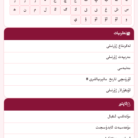
ئا
ئە
ب
پ
ت
ج
چ
خ
د
ر
ز
ژ
س
ش
غ
ف
ق
ك
گ
ڭ
ل
م
ن
ھ
و
ئۇ
ئۆ
ئۈ
ۋ
ي
نەشرىيات
تەڭرىتاغ ژۇرنىلى
مەرىپەت ژۇرنىلى
مەنبەسى
ئۈرۈمچى تارىخ ماتېرىياللىرى 8
ئۇيغۇرلار ژۇرنىلى
ئاپتور
مۇتەللىپ ئىقبال
ﻣﯘﮬﻪﻣﻤﻪﺕ ﺋﺎﺑﺪﯗﻣﯩﺠﯩﺖ