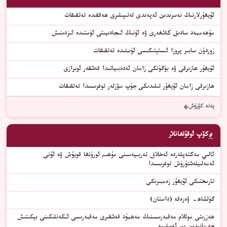
ئۇيغۇرلارنىڭ نەسرىدىن ئەپەندى لەتىپىلىرى ھەققىدە تەتقىقات
مۇھەممەد سادىق كاشغەرى ۋە ئۇنىڭ ئىجادىيىتى ئۈستىدە ئىزدىنىش
زوردۇن سابىر پروزا ئىستېتىكىسى ئۈستىدە تەتقىقات
ئۇيغۇر ھازىرقى ۋە بۈگۈنكى زامان ئەدەبىياتىدا قەشقەر ئوبرازى
ھازىرقى زامان ئۇيغۇر تىلىدىكى جۈپ سۆزلەر توغرىسىدا تەتقىقات
يەنە كۆرۈش
كۆپ ئوقۇلغانلار
ئالىي مەكتەپلەردە ئەخلاق تەربىيەسىنى مۇھىم ئورۇنغا قويۇش ۋە ئۇنى
ئەمەلىيلەشتۈرۈش توغرىسىدا
ﺗﺎﺭﯨﺨﺘﯩﻜﻰ ﺋﯘﻳﻐﯘﺭ ﺯﻩﻣﺒﯩﺮﯨﻜﻰ
گۈلشاھ- ۋەرەقە (داستان)
ھەزرىتى موللام مەقبەرىسىنىڭ مەھمۇد قەشقىرى مەقبەرىسى ئىكەنلىكىنى بېكىتىش