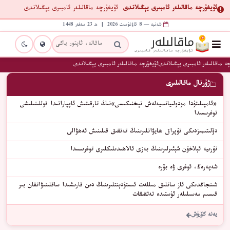
ئۇيغۇرچە ماقالىلەر ئامبىرى يېڭىلاندى
ئۇيغۇرچە ماقالىلەر ئامبىرى يېڭىلاندى
شەنبە — 8 ئاۋغۇست 2026 | ھ 23 سەفەر 1448
ە ماقالىلەر ئامبىرى يېڭىلاندى
ئۇيغۇرچە ماقالىلەر ئامبىرى يېڭىلاندى
ژۇرنال ماقالىلىرى
«ئامپىلىتۇدا مودولىياتسيەلەش تېخنىكىسى»نىڭ تارقىتىش ئاپپاراتىدا قوللىنىلىشى
توغرىسىدا
دۆلىتىمىزدىكى تۇپراق ھايۋانلىرىنىڭ تەتقىق قىلىنىش ئەھۋالى
نۇرىيە ئېلاخۇن شېئىرلىرىنىڭ بەزى ئالاھىدىلىكلىرى توغرىسىدا
شەپەرەڭ، ئوغرى ۋە بۆرە
شىنجاڭدىكى ئاز سانلىق مىللەت ئىستۇدېنتلىرىنىڭ دىن قارىشىدا ساقلىنىۋاتقان بىر
قىسىم مەسىلىلەر ئۈستىدە تەتقىقات
يەنە كۆرۈش