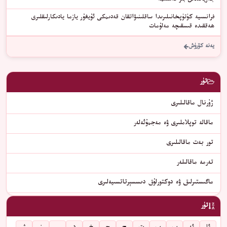
جەريانىدىن بىر ئەسلىمە
فرانسىيە كۈتۈپخانىلىرىدا ساقلىنىۋاتقان قەدىمكى ئۇيغۇر يازما يادىكارلىقلىرى
ھەققىدە قىسقىچە مەلۇمات
يەنە كۆرۈش
تۈر
ژۇرنال ماقالىلىرى
ماقالە توپلاملىرى ۋە مەجمۇئەلەر
تور بەت ماقالىلىرى
تەرمە ماقالىلەر
ماگىستىرلىق ۋە دوكتورلۇق دىسسېرتاتسىيەلىرى
تۈر