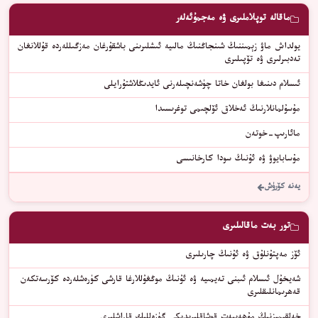
ماقالە توپلاملىرى ۋە مەجمۇئەلەر
يولداش ماۋ زېمىننىڭ شىنجاڭنىڭ مالىيە ئىشلىرىنى باشقۇرغان مەزگىللەردە قۇللانغان
تەدبىرلىرى ۋە تۆپىلىرى
ئىسلام دىنىغا بولغان خاتا چۈشەنچىلەرنى ئايدىڭلاشتۇرايلى
مۇسۇلمانلارنىڭ ئەخلاق ئۆلچىمى توغرىسىدا
مائارىپ-خوتەن
مۇسابايوۋ ۋە ئۇنىڭ سودا كارخانىسى
يەنە كۆرۈش
تور بەت ماقالىلىرى
ﺋﯚﺯ ﻣﻪﭘﺘﯘﻧﻠﯘﻕ ﯞﻩ ﺋﯘﻧﯩﯔ ﭼﺎﺭﯨﻠﯩﺮﻯ
شەيخۇل ئىسلام ئىبنى تەيمىيە ۋە ئۇنىڭ موڭغۇللارغا قارشى كۈرەشلەردە كۆرسەتكەن
قەھرىمانلىقلىرى