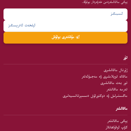
يېڭى ماقالىلەردىن خەۋەردار بولۇڭ.
مۇشتەرى بولۇش
تۈر
ژۇرنال ماقالىلىرى
ماقالە توپلاملىرى ۋە مەجمۇئەلەر
تور بەت ماقالىلىرى
تەرمە ماقالىلەر
ماگىستىرلىق ۋە دوكتورلۇق دىسسېرتاتسىيەلىرى
ماقالىلەر
يېڭى ماقالىلەر
كۆپ ئوقۇلغانلار