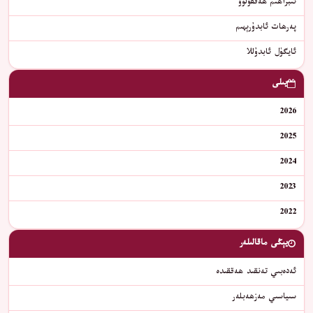
ئىبراھىم ھەققۇلوۋ
پەرھات ئابدۇرېھىم
ئايگۈل ئابدۇللا
يىلى
2026
2025
2024
2023
2022
يېڭى ماقالىلەر
ئەدەبىي تەنقىد ھەققىدە
سىياسىي مەزھەبلەر