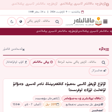
ئۇيغۇرچە ماقالىلەر ئامبىرى يېڭىلاندى
ئۇيغۇرچە ماقالىلەر ئامبىرى يېڭىلاندى
يەكشەنبە — 9 ئاۋغۇست 2026 | ھ 24 سەفەر 1448
ە ماقالىلەر ئامبىرى يېڭىلاندى
ئۇيغۇرچە ماقالىلەر ئامبىرى يېڭىلاندى
«ئۇ»
ئەمەلدىن قالدۇر
يېڭى ماقالىلەر
كۆپ ئوقۇلغانلار
ھەقسىزلار
ئۇلۇغ ئۇيغۇر ئالىمى مەھمۇد كاشغەرىينىڭ نادىر ئەسىرى «دىۋانۇ
لۇغەتىت تۈرك» توغرىسىدا
ماقالە توپلاملىرى ۋە مەجمۇئەلەر
تاھىرجان مۇھەممەد
ئۇيغۇر تىل مەدەنىيىتى تەتقىقاتىغ…
2011 -يىل
سان: 7 - ئاي
159
ھەقسىز