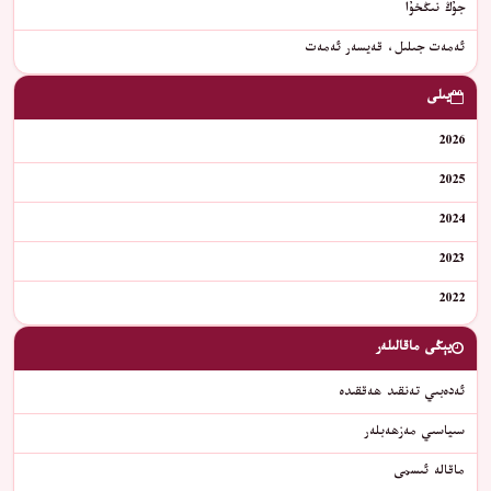
جۇڭ نىڭخۇا
ئەمەت جىلىل، قەيسەر ئەمەت
يىلى
2026
2025
2024
2023
2022
يېڭى ماقالىلەر
ئەدەبىي تەنقىد ھەققىدە
سىياسىي مەزھەبلەر
ماقالە ئىسمى