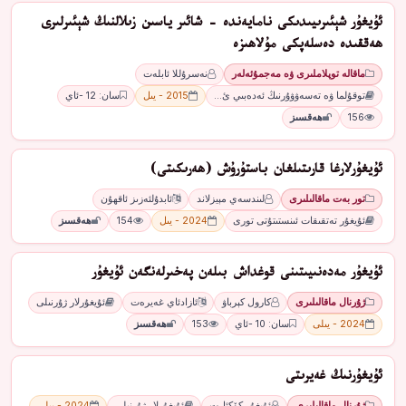
ئۇيغۇر شېئىرىيىدىكى نامايەندە - شائىر ياسىن زىلالنىڭ شېئىرلىرى
ھەققىدە دەسلەپكى مۇلاھىزە
ماقالە توپلاملىرى ۋە مەجمۇئەلەر
نەسرۇللا ئابلەت
توقۇلما ۋە تەسەۋۋۇرنىڭ ئەدەبىي ئ…
2015 - يىل
سان: 12 -ئاي
156
ھەقسىز
ئۇيغۇرلارغا قارىتىلغان باستۇرۇش (ھەرىكىتى)
تور بەت ماقالىلىرى
لىندسەي مېيزلاند
ئابدۇلئەزىز ئاقھۇن
ئۇيغۇر تەتقىقات ئىنستىتۇتى تورى
2024 - يىل
154
ھەقسىز
ﺋﯘﻳﻐﯘﺭ ﻣﻪﺩﻩﻧﯩﻴﯩﺘﯩﻨﻰ ﻗﻮﻏﺪﺍﺵ ﺑﯩﻠﻪﻥ ﭘﻪﺧﯩﺮﻟﻪﻧﮕﻪﻥ ﺋﯘﻳﻐﯘﺭ
ژۇرنال ماقالىلىرى
كارول كېرباۋ
ﺋﺎﺯﺍﺩﺋﺎﻱ ﻏﻪﻳﺮﻩﺕ
ئۇيغۇرلار ژۇرنىلى
2024 - يىلى
سان: 10 -ئاي
153
ھەقسىز
ئۇيغۇرنىڭ غەيرىتى
ژۇرنال ماقالىلىرى
ئۇيغۇر كۆكئارت
ئۇيغۇرلار ژۇرنىلى
2024 - يىلى