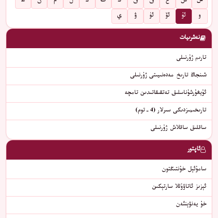
س
ش
غ
ف
ق
ك
گ
ڭ
ل
م
ن
ھ
و
ئۇ
ئۆ
ئۈ
ۋ
ي
نەشرىيات
تارىم ژۇرنىلى
شىنجاڭ تارىخ مەدەنىيىتى ژۇرنىلى
ئۇيغۇرشۇناسلىق تەتقىقاتىدىن تامچە
تارىخىمىزدىكى سىرلار (4-توم)
ساقلىق ساقلاش ژۇرنىلى
ئاپتور
سامۇئېل خۇنتىڭتون
ئېزىز ئاتاۋۇللا سارتېكىن
خۇ يەنۋېنئەن