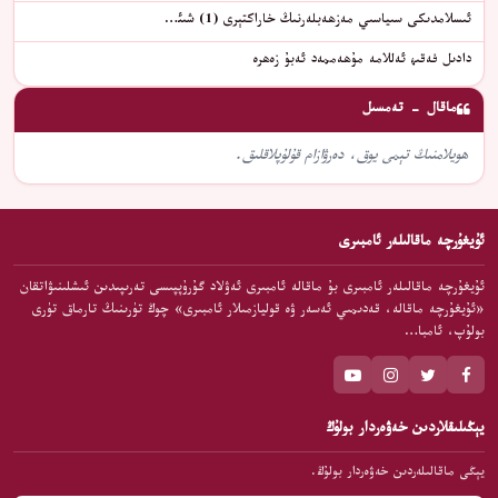
ئىسلامدىكى سىياسىي مەزھەبلەرنىڭ خاراكتېرى (1) شىئ…
دادىل فەقىھ ئەللامە مۇھەممەد ئەبۇ زەھرە
ماقال - تەمسىل
ھويلامنىڭ تېمى يوق، دەرۋازام قۇلۇپلاقلىق.
ئۇيغۇرچە ماقالىلەر ئامبىرى
ئۇيغۇرچە ماقالىلەر ئامبىرى بۇ ماقالە ئامبىرى ئەۋلاد گۇرۇپپىسى تەرىپىدىن ئىشلىنىۋاتقان
«ئۇيغۇرچە ماقالە، قەدىمىي ئەسەر ۋە قوليازمىلار ئامبىرى» چوڭ تۈرىنىڭ تارماق تۈرى
بولۇپ، ئامبا…
يېڭىلىقلاردىن خەۋەردار بولۇڭ
يېڭى ماقالىلەردىن خەۋەردار بولۇڭ.