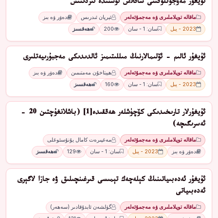
ئۇيغۇر مەۋجۇتلۇقىنى ساقلاش ئۈستىدە ئىزدىنىش
ماقالە توپلاملىرى ۋە مەجمۇئەلەر
ئېرپان ئىدرىس
دەۋر ۋە بىز
2023 - يىل
سان: 1 - سان
200
ھەقسىز
ئۇيغۇر ئالىم - ئۆلىمالارنىڭ مىللىتىمىز ئالدىدىكى مەجبۇرىيەتلىرى
ماقالە توپلاملىرى ۋە مەجمۇئەلەر
ھېيتاخۇن مەمتىمىن
دەۋر ۋە بىز
2023 - يىل
سان: 1 - سان
160
ھەقسىز
ئۇيغۇرلار تارىخىدىكى كۆچۈشلەر ھەققىدە[1] (باشلانغۇچتىن 20 -
ئەسرىگىچە)
ماقالە توپلاملىرى ۋە مەجمۇئەلەر
مەغپىرەت كامال يۇنۇسئوغلى
دەۋر ۋە بىز
2023 - يىل
سان: 1 - سان
129
ھەقسىز
ئۇيغۇر ئەدەبىياتىنىڭ كېلەچەك تېمىسى قىرغىنچىلىق ۋە جازا لاگېرى
ئەدەبىياتى
ماقالە توپلاملىرى ۋە مەجمۇئەلەر
گۈلشەن ئابدۇقادىر (سەھەر)