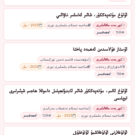
ئۇلۇغ مۇتەپەككۇر، شائىر ئەلىشىر ناۋائىي
تور بەت ماقالىلىرى
ساجىيە ئىسلام بىلىملىرى تورى
2025 - يىل
158
ھەقسىز
ئۇستاز غۇلامىدىن ئەھمەد پاختا
تور بەت ماقالىلىرى
مۇھەممەد قاسىم ئەمىن تۈركىستانى
ئابدۇراززاق رەجەب
ساجىيە ئىسلام بىلىملىرى تورى
2025 - يىل
118
ھەقسىز
ئۇلۇغ ئالىم، مۇتەپەككۇر شائىر ئابدۇلجېلىل داموللا ھاجىم شېئىرلىرى
توپلىمى
تور بەت ماقالىلىرى
ساجىيە ئىسلام تەتقىقات مەركىزى
ساجىيە ئىسلام بىلىملىرى تورى
2025 - يىل
128
ھەقسىز
ئۇلۇغلارنى ئۇلۇغلاشمۇ ئۇلۇغلۇق