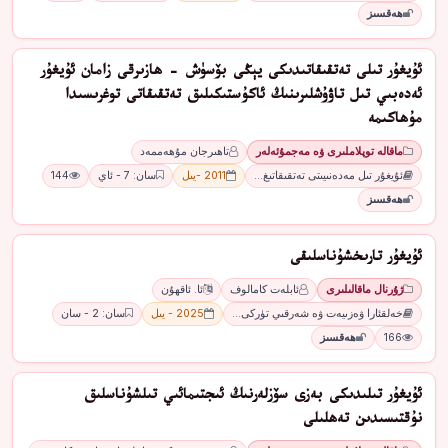
ھەقسىز
ئۇيغۇر تىلى تەتقىقاتىدىكى يېڭى بۆسۈش - ھازىرقى زامان ئۇيغۇر
ئەدەبىي تىل تاۋۇشلىرىنىڭ ئاكۇستىكىلىق تەتقىقاتى توغرىسىدا
مۇھاكىمە
ماقالە توپلاملىرى ۋە مەجمۇئەلەر
تاھىرجان مۇھەممەد
ئۇيغۇر تىل مەدەنىيىتى تەتقىقاتىغ…
2011 -يىل
سان: 7 - ئاي
144
ھەقسىز
ئۇيغۇر تارىخشۇناسلىقى
ژۇرنال ماقالىلىرى
ئابلەت كامالوف
ئا. ئاقھۇن
خەلقئارا ۋەزىيەت ۋە شەرقىي تۈركى…
2025 - يىل
سان: 2 - سان
166
ھەقسىز
ئۇيغۇر تىلىدىكى بەزى سۆزلەرنىڭ ئىجتىمائىي تىلشۇناسلىق
نۇقتىسىدىن تەھلىلى