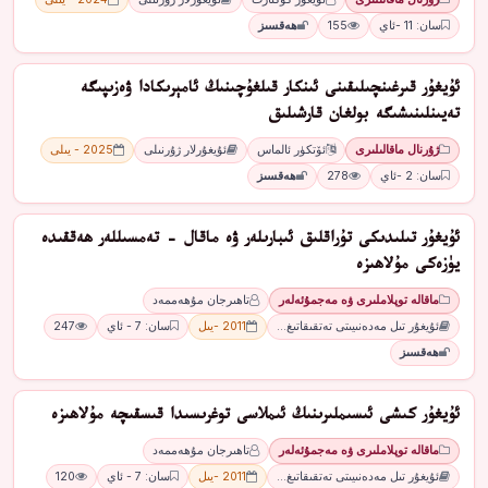
سان: 11 -ئاي
155
ھەقسىز
ئۇيغۇر ﻗﯩﺮﻏﯩﻨﭽﯩﻠﯩﻘﯩﻨﻰ ﺋﯩﻨﻜﺎر ﻗﯩﻠﻐﯘﭼﯩﻨﯩﯔ ﺋﺎﻣﯧﺮﯨﻜﺎدا ۋەزﯨﭙﯩﮕﻪ
ﺗﻪﻳﯩﻨﻠﯩﻨﯩﺸﯩﮕﻪ ﺑﻮﻟﻐﺎﻥ ﻗﺎرﺷﯩﻠﯩﻖ
ژۇرنال ماقالىلىرى
ﺋﯚﺗﻜﯜﺭ ﺋﺎﻟﻤﺎﺱ
ئۇيغۇرلار ژۇرنىلى
2025 - يىلى
سان: 2 -ئاي
278
ھەقسىز
ئۇيغۇر تىلىدىكى تۇراقلىق ئىبارىلەر ۋە ماقال - تەمسىللەر ھەققىدە
يۈزەكى مۇلاھىزە
ماقالە توپلاملىرى ۋە مەجمۇئەلەر
تاھىرجان مۇھەممەد
ئۇيغۇر تىل مەدەنىيىتى تەتقىقاتىغ…
2011 -يىل
سان: 7 - ئاي
247
ھەقسىز
ئۇيغۇر كىشى ئىسىملىرىنىڭ ئىملاسى توغرىسىدا قىسقىچە مۇلاھىزە
ماقالە توپلاملىرى ۋە مەجمۇئەلەر
تاھىرجان مۇھەممەد
ئۇيغۇر تىل مەدەنىيىتى تەتقىقاتىغ…
2011 -يىل
سان: 7 - ئاي
120