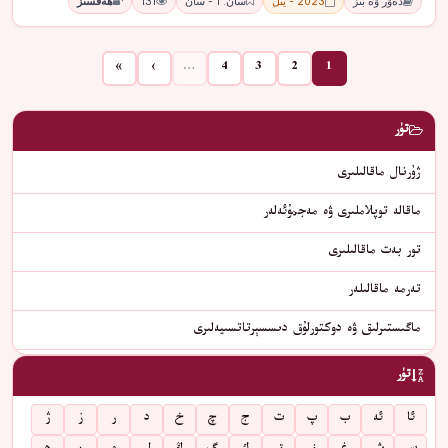
دەۋر ۋە بىز
2023 - يىل
سان: 1 - سان
131
ھەقسىز
»
›
…
4
3
2
1
تۈر
ژۇرنال ماقالىلىرى
ماقالە توپلاملىرى ۋە مەجمۇئەلەر
تور بەت ماقالىلىرى
تەرمە ماقالىلەر
ماگىستىرلىق ۋە دوكتورلۇق دىسسېرتاتسىيەلىرى
تۈر
ئا
ئە
ب
پ
ت
ج
چ
خ
د
ر
ز
ژ