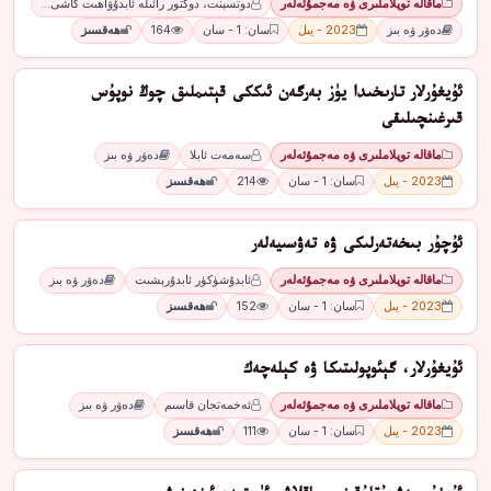
ماقالە توپلاملىرى ۋە مەجمۇئەلەر
دوتسېنت، دوكتور رائىلە ئابدۇۋاھىت كاشى…
دەۋر ۋە بىز
2023 - يىل
سان: 1 - سان
164
ھەقسىز
ئۇيغۇرلار تارىخىدا يۈز بەرگەن ئىككى قېتىملىق چوڭ نوپۇس
قىرغىنچىلىقى
ماقالە توپلاملىرى ۋە مەجمۇئەلەر
سەمەت ئابلا
دەۋر ۋە بىز
2023 - يىل
سان: 1 - سان
214
ھەقسىز
ئۇچۇر بىخەتەرلىكى ۋە تەۋسىيەلەر
ماقالە توپلاملىرى ۋە مەجمۇئەلەر
ئابدۇشۈكۈر ئابدۇرېشىت
دەۋر ۋە بىز
2023 - يىل
سان: 1 - سان
152
ھەقسىز
ئۇيغۇرلار، گېئوپولىتىكا ۋە كېلەچەك
ماقالە توپلاملىرى ۋە مەجمۇئەلەر
ئەخمەتجان قاسىم
دەۋر ۋە بىز
2023 - يىل
سان: 1 - سان
111
ھەقسىز