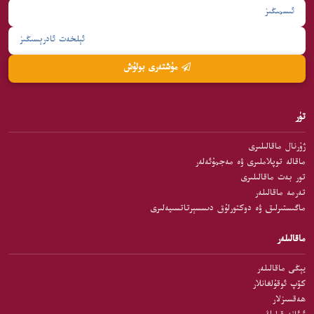
مۇشتەرى بولۇش
تۈر
ژۇرنال ماقالىلىرى
ماقالە توپلاملىرى ۋە مەجمۇئەلەر
تور بەت ماقالىلىرى
تەرمە ماقالىلەر
ماگىستىرلىق ۋە دوكتورلۇق دىسسېرتاتسىيەلىرى
ماقالىلەر
يېڭى ماقالىلەر
كۆپ ئوقۇلغانلار
ھەقسىزلار