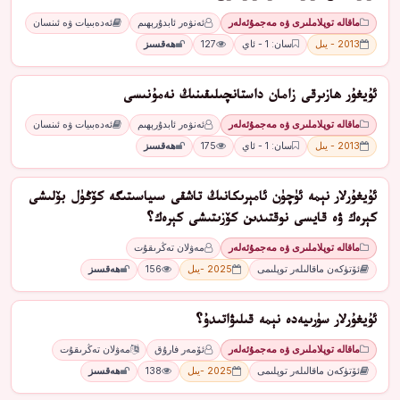
ماقالە توپلاملىرى ۋە مەجمۇئەلەر
ئەنۋەر ئابدۇرېھىم
ئەدەبىيات ۋە ئىنسان
2013 - يىل
سان: 1 - ئاي
127
ھەقسىز
ئۇيغۇر ھازىرقى زامان داستانچىلىقىنىڭ نەمۇنىسى
ماقالە توپلاملىرى ۋە مەجمۇئەلەر
ئەنۋەر ئابدۇرېھىم
ئەدەبىيات ۋە ئىنسان
2013 - يىل
سان: 1 - ئاي
175
ھەقسىز
ئۇيغۇرلار نېمە ئۈچۈن ئامېرىكانىڭ تاشقى سىياسىتىگە كۆڭۈل بۆلىشى
كېرەك ۋە قايسى نوقتىدىن كۆزىتىشى كېرەك؟
ماقالە توپلاملىرى ۋە مەجمۇئەلەر
مەۋلان تەڭرىقۇت
ئۆتۈكەن ماقالىلەر توپلىمى
2025 -يىل
156
ھەقسىز
ئۇيغۇرلار سۈرىيەدە نېمە قىلىۋاتىدۇ؟
ماقالە توپلاملىرى ۋە مەجمۇئەلەر
ئۆمەر فارۇق
مەۋلان تەڭرىقۇت
ئۆتۈكەن ماقالىلەر توپلىمى
2025 -يىل
138
ھەقسىز