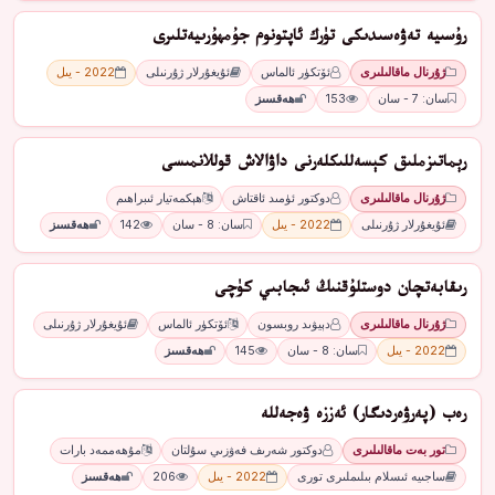
رۇﺳﯩﻴﻪ ﺗﻪۋەﺳﯩﺪﯨﻜﻰ ﺗﯜرﻙ ﺋﺎﭘﺘﻮﻧﻮﻡ ﺟﯘﻣﮫﯘرﯨﻴﻪﺗﻠﯩﺮﻯ
ژۇرنال ماقالىلىرى
ئۆتكۈر ئالماس
ئۇيغۇرلار ژۇرنىلى
2022 - يىل
سان: 7 - سان
153
ھەقسىز
رﯦﻤﺎﺗﯩﺰﻣﻠﯩﻖ ﻛﯧﺴﻪﻟﻠﯩﻜﻠﻪرﻧﻰ داۋاﻻﺵ ﻗﻮﻟﻼﻧﻤﯩﺴﻰ
ژۇرنال ماقالىلىرى
ﺩﻭﻛﺘﻮﺭ ﺋﯜﻣﯩﺪ ﺋﺎﻗﺘﺎﺵ
ھېكمەتيار ئىبراھىم
ئۇيغۇرلار ژۇرنىلى
2022 - يىل
سان: 8 - سان
142
ھەقسىز
رﯨﻘﺎﺑﻪﺗﭽﺎﻥ دوﺳﺘﻠﯘﻗﻨﯩﯔ ﺋﯩﺠﺎﺑﯩﻲ ﻛﯜﭼﻰ
ژۇرنال ماقالىلىرى
ﺩﯦﻴﯟﯨﺪ ﺭﻭﺑﺴﻮﻥ
ئۆتكۈر ئالماس
ئۇيغۇرلار ژۇرنىلى
2022 - يىل
سان: 8 - سان
145
ھەقسىز
رەب (پەرۋەردىگار) ئەززە ۋەجەللە
تور بەت ماقالىلىرى
دوكتور شەرىف فەۋزىي سۇلتان
مۇھەممەد بارات
ساجىيە ئىسلام بىلىملىرى تورى
2022 - يىل
206
ھەقسىز