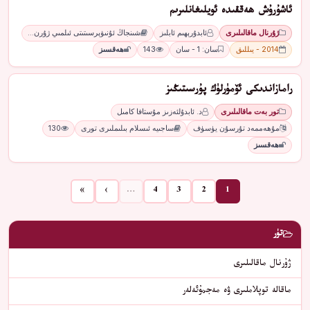
ئاشۇرۇش ھەققىدە ئويلىغانلىرىم
ژۇرنال ماقالىلىرى
ئابدۇرېھىم ئابلىز
شىنجاڭ ئۇنىۋېرسىتىتى ئىلمىي ژۇرن…
2014 - يىللىق
سان: 1 - سان
143
ھەقسىز
رامازاندىكى ئۆمۈرلۈك پۇرسىتىڭىز
تور بەت ماقالىلىرى
د. ئابدۇلئەزىز مۇستافا كامىل
مۇھەممەد تۇرسۇن يۈسۈف
ساجىيە ئىسلام بىلىملىرى تورى
130
ھەقسىز
»
›
…
4
3
2
1
تۈر
ژۇرنال ماقالىلىرى
ماقالە توپلاملىرى ۋە مەجمۇئەلەر