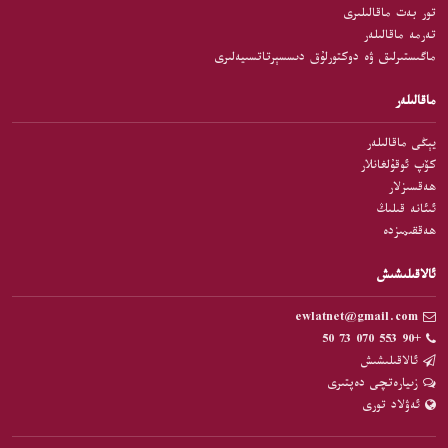
تور بەت ماقالىلىرى
تەرمە ماقالىلەر
ماگىستىرلىق ۋە دوكتورلۇق دىسسېرتاتسىيەلىرى
ماقالىلەر
يېڭى ماقالىلەر
كۆپ ئوقۇلغانلار
ھەقسىزلار
ئىئانە قىلىڭ
ھەققىمىزدە
ئالاقىلىشىش
ewlatnet@gmail.com
+90 553 070 73 50
ئالاقىلىشىش
زىيارەتچى دەپتىرى
ئەۋلاد تورى