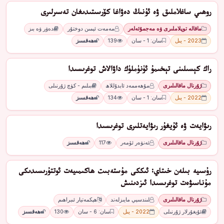
روھىي ساغلاملىق ۋە ئۇنىڭ دەۋاغا كۆرسىتىدىغان تەسىرلىرى
ماقالە توپلاملىرى ۋە مەجمۇئەلەر
مەمەت ئېمىن دوختۇر
دەۋر ۋە بىز
2023 - يىل
سان: 1 - سان
139
ھەقسىز
راك كېسىلىنى تېخىمۇ ئۈنۈملۈك داۋالاش توغرىسىدا
ژۇرنال ماقالىلىرى
مۇھەممەد ئابدۇللاھ
بىلىم - كۈچ ژۇرنىلى
2022 - يىل
سان: 1 - سان
134
ھەقسىز
رىۋايەت ۋە ئۇيغۇر رىۋايەتلىرى توغرىسىدا
ژۇرنال ماقالىلىرى
ئەنۋەر ئۆمەر
117
ھەقسىز
رۇﺳﯩﻴﻪ ﺑﯩﻠﻪﻥ ﺧﯩﺘﺎﻱ: ﺋﯩﻜﻜﻰ ﻣﯘﺳﺘﻪﺑﯩﺖ ﮬﺎﻛﯩﻤﯩﻴﻪﺕ ﺋﻮﺗﺘﯘرﯨﺴﯩﺪﯨﻜﻰ
ﻣﯘﻧﺎﺳﯩﯟەﺕ ﺗﻮﻏﺮﯨﺴﯩﺪا ئىزدىنىش
ژۇرنال ماقالىلىرى
ﻟﯩﻨﺪﺳﯧﻲ ﻣﺎﻳﯩﺰﻟﻪﻧﺪ
ھېكمەتيار ئىبراھىم
ئۇيغۇرلار ژۇرنىلى
2022 - يىل
سان: 6 - سان
130
ھەقسىز