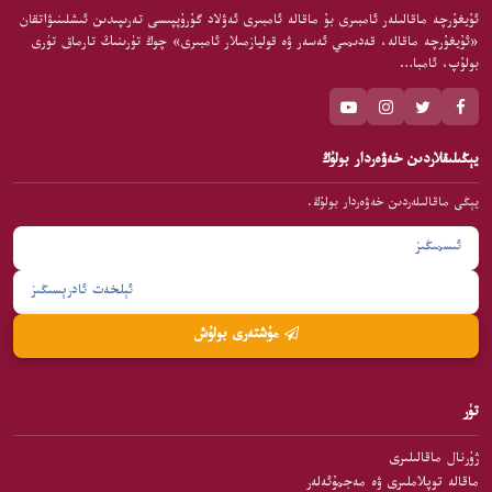
ئۇيغۇرچە ماقالىلەر ئامبىرى بۇ ماقالە ئامبىرى ئەۋلاد گۇرۇپپىسى تەرىپىدىن ئىشلىنىۋاتقان
«ئۇيغۇرچە ماقالە، قەدىمىي ئەسەر ۋە قوليازمىلار ئامبىرى» چوڭ تۈرىنىڭ تارماق تۈرى
بولۇپ، ئامبا…
يېڭىلىقلاردىن خەۋەردار بولۇڭ
يېڭى ماقالىلەردىن خەۋەردار بولۇڭ.
مۇشتەرى بولۇش
تۈر
ژۇرنال ماقالىلىرى
ماقالە توپلاملىرى ۋە مەجمۇئەلەر