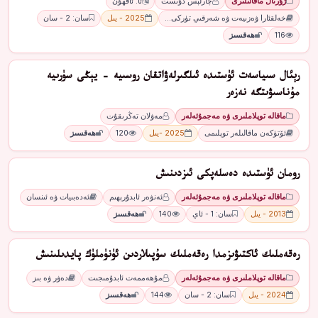
ژۇرنال ماقالىلىرى
چارلېس دۇنست
ئا. ئاقھۇن
خەلقئارا ۋەزىيەت ۋە شەرقىي تۈركى…
2025 - يىل
سان: 2 - سان
116
ھەقسىز
رېئال سىياسەت ئۈستىدە ئىلگىرلەۋاتقان روسىيە - يېڭى سۈرىيە
مۇناسىۋىتگە نەزەر
ماقالە توپلاملىرى ۋە مەجمۇئەلەر
مەۋلان تەڭرىقۇت
ئۆتۈكەن ماقالىلەر توپلىمى
2025 -يىل
120
ھەقسىز
رومان ئۈستىدە دەسلەپكى ئىزدىنىش
ماقالە توپلاملىرى ۋە مەجمۇئەلەر
ئەنۋەر ئابدۇرېھىم
ئەدەبىيات ۋە ئىنسان
2013 - يىل
سان: 1 - ئاي
140
ھەقسىز
رەقەملىك ئاكتىۋىزمدا رەقەملىك سۇپىلاردىن ئۈنۈملۈك پايدىلىنىش
ماقالە توپلاملىرى ۋە مەجمۇئەلەر
مۇھەممەت ئابدۇمىجىت
دەۋر ۋە بىز
2024 - يىل
سان: 2 - سان
144
ھەقسىز