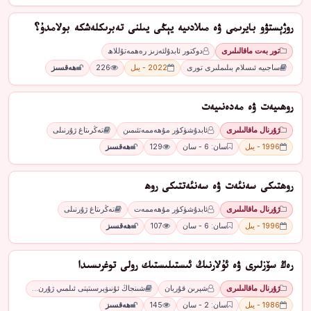
روژېستۋو بايرىمى ۋە مىلادىيە يېڭى يىلنى تەبرىكلەشكە بولامدۇ؟
تور بەت ماقالىلىرى
دوكتور ئابدۇلئەزىز رەھمەتۇللاھ
ساجىيە ئىسلام بىلىملىرى تورى
2022 - يىل
226
ھەقسىز
روھىيەت ۋە مەدەنىيەت
ژۇرنال ماقالىلىرى
ئابدۇشۈكۈر مۇھەممەتئىمىن
تەڭرىتاغ ژۇرنىلى
1996 - يىل
سان: 6 - سان
129
ھەقسىز
روھتىكى سەنئەت ۋە سەنئەتتىكى روھ
ژۇرنال ماقالىلىرى
ئابدۇشۈكۈر مۇھەممەت
تەڭرىتاغ ژۇرنىلى
1996 - يىل
سان: 6 - سان
107
ھەقسىز
رەڭ سۆزلىرى ۋە ئۇلارنىڭ ئىستىلىستىك رولى توغرىسىدا
ژۇرنال ماقالىلىرى
شېرىن قۇربان
شىنجاڭ ئۇنىۋېرسىتېتى ئىلمىي ژۇرن…
1986 - يىل
سان: 2 - سان
145
ھەقسىز