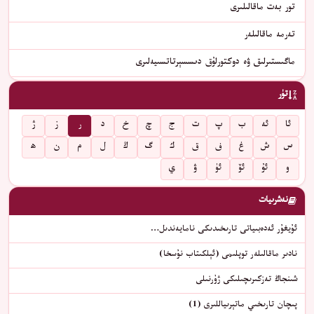
تور بەت ماقالىلىرى
تەرمە ماقالىلەر
ماگىستىرلىق ۋە دوكتورلۇق دىسسېرتاتسىيەلىرى
تۈر
ئا
ئە
ب
پ
ت
ج
چ
خ
د
ر
ز
ژ
س
ش
غ
ف
ق
ك
گ
ڭ
ل
م
ن
ھ
و
ئۇ
ئۆ
ئۈ
ۋ
ي
نەشرىيات
ئۇيغۇر ئەدەبىياتى تارىخىدىكى نامايەندىل…
نادىر ماقالىلەر توپلىمى (ئېلكىتاب نۇسخا)
شىنجاڭ تەزكىرىچىلىكى ژۇرنىلى
پىچان تارىخىي ماتېرىياللىرى (1)