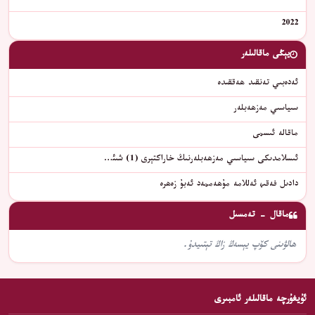
2022
يېڭى ماقالىلەر
ئەدەبىي تەنقىد ھەققىدە
سىياسىي مەزھەبلەر
ماقالە ئىسمى
ئىسلامدىكى سىياسىي مەزھەبلەرنىڭ خاراكتېرى (1) شىئ…
دادىل فەقىھ ئەللامە مۇھەممەد ئەبۇ زەھرە
ماقال - تەمسىل
ھالۋىنى كۆپ يېسەڭ زاڭ تېتىيدۇ.
ئۇيغۇرچە ماقالىلەر ئامبىرى