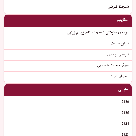
شىنجاڭ گېزىتى
ئاپتور
مۇھەممەدتوختى ئەھمەد، ئابدۇرېھىم زۇنۇن
ئاينۇر سابىت
ﺗﺮﯦﻴﺴﻰ ﺑﯧﺮﻧﯩﺲ
غوپۇر مىجىت ھەكىمى
راخمان نىياز
يىلى
2026
2025
2024
2023