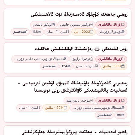
روﮬﯩﻲ ﺟﻪﮬﻪﺗﺘﻪ ﻛﯜﭼﻠﯜﻙ ﺋﺎدەﻣﻠﻪرﻧﯩﯔ ﺗﯚﺕ ﺋﺎﻻﮬﯩﺪﯨﻠﯩﻜﻰ
ژۇرنال ماقالىلىرى
ﺩﻭﻛﺘﻮﺭ ﺳﯩﺘﯩﯟﯨﻦ ﺧﺎﻳﯧﺲ
ئۆتكۈر ئالماس
ئۇيغۇرلار ژۇرنىلى
2023 - يىل
سان: 11 - سان
168
ھەقسىز
رۇس تىلىدىكى «» رەۋىشىنىڭ قولللىنىلىشى ھەققىدە
ژۇرنال ماقالىلىرى
ئوفىرا نازاروۋا
شىنجاڭ ئۇنىۋېرسىتىتى ئىلمىي ژۇرن…
1997 - يىللىق
سان: 2 - سان
124
ھەقسىز
رەھبىرىي كادىرلارنىڭ پارتىيەنىڭ ئاممىۋى لۇشيەن تەربىيەسى -
ئەمەلىيەت پائالىيىتىدىكى ئاۋانگارتلىق رولى توغرىسىدا
ژۇرنال ماقالىلىرى
مۇختەر ئابدۇرېھىم
شىنجاڭ ئۇنىۋېرسىتىتى ئىلمىي ژۇرن…
2014 - يىللىق
سان: 1 - سان
99
ھەقسىز
رادىيو ئەدەبىيات - سەنئەت پىروگراممىلىرىنىڭ جەلپكارلىقىنى