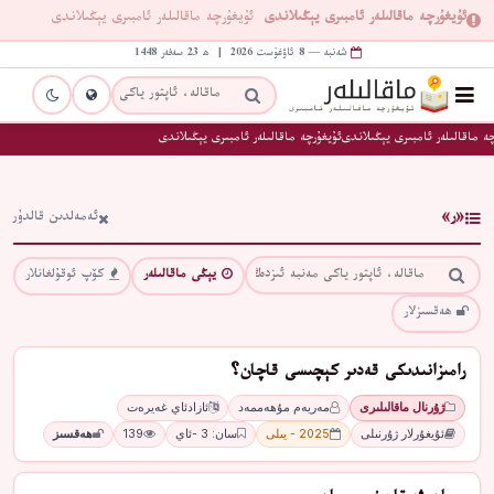
ئۇيغۇرچە ماقالىلەر ئامبىرى يېڭىلاندى
ئۇيغۇرچە ماقالىلەر ئامبىرى يېڭىلاندى
شەنبە — 8 ئاۋغۇست 2026 | ھ 23 سەفەر 1448
ە ماقالىلەر ئامبىرى يېڭىلاندى
ئۇيغۇرچە ماقالىلەر ئامبىرى يېڭىلاندى
«ر»
ئەمەلدىن قالدۇر
يېڭى ماقالىلەر
كۆپ ئوقۇلغانلار
ھەقسىزلار
ﺭﺍﻣﯩﺰﺍﻧﯩﺪﯨﻜﻰ ﻗﻪﺩﯨﺮ ﻛﯧﭽﯩﺴﻰ ﻗﺎﭼﺎﻥ؟
ژۇرنال ماقالىلىرى
ﻣﻪﺭﻳﻪﻡ ﻣﯘﮬﻪﻣﻤﻪﺩ
ﺋﺎﺯﺍﺩﺋﺎﻱ ﻏﻪﻳﺮﻩﺕ
ئۇيغۇرلار ژۇرنىلى
2025 - يىلى
سان: 3 -ئاي
139
ھەقسىز