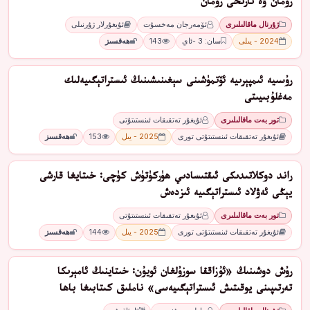
ﺭﻭﻣﺎﻥ ﯞﻩ ﺗﺎﺭﯨﺨﻰ ﺭﻭﻣﺎﻥ
ژۇرنال ماقالىلىرى
ﺋﯚﻣﻪﺭﺟﺎﻥ ﻣﻪﺧﺴﯘﺕ
ئۇيغۇرلار ژۇرنىلى
2024 - يىلى
سان: 3 -ئاي
143
ھەقسىز
رۇسىيە ئىمپېرىيە ئۆتمۈشىنى سېغىنىشىنىڭ ئىستراتېگىيەلىك
مەغلۇبىيىتى
تور بەت ماقالىلىرى
ئۇيغۇر تەتقىقات ئىنستىتۇتى
ئۇيغۇر تەتقىقات ئىنستىتۇتى تورى
2025 - يىل
153
ھەقسىز
راند دوكلاتىدىكى ئىقتىسادىي ھۈركۈتۈش كۈچى: خىتايغا قارشى
يېڭى ئەۋلاد ئىستراتېگىيە ئىزدەش
تور بەت ماقالىلىرى
ئۇيغۇر تەتقىقات ئىنستىتۇتى
ئۇيغۇر تەتقىقات ئىنستىتۇتى تورى
2025 - يىل
144
ھەقسىز
رۇش دوشىنىڭ «ئۇزاققا سوزۇلغان ئويۇن: خىتاينىڭ ئامېرىكا
تەرتىپىنى يوقىتىش ئىستراتېگىيەسى» ناملىق كىتابىغا باھا